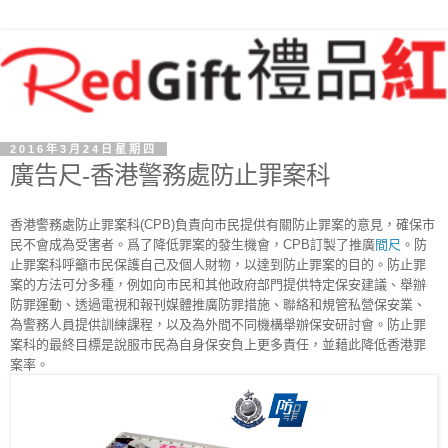
2016年3月24日星期四
廣告尺-香港警務處防止罪案科
香港警務處防止罪案科(CPB)負責向市民提供有關防止罪案的意見，確保市
民不會成為受害者。爲了降低罪案的發生機會，CPB訂製了推廣
間尺
。防
止罪案科呼籲市民保護自己及個人財物，以達到防止罪案的目的。防止罪
案的方法可分多種，例如向市民和其他政府部門提供特定保安建議、舉辦
防罪運動、透過電視和報刊媒體推廣防罪措施、聯絡和規管私營保安業、
為警務人員提供訓練課程，以及為外間不同機構舉辦保安研討會。防止罪
案科的最終目標是說服市民為自身保安負上更多責任，並藉此降低香港罪
案率。