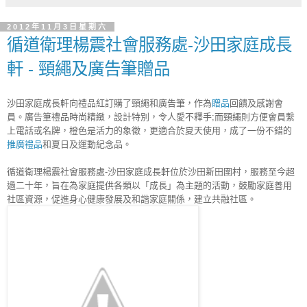
2012年11月3日星期六
循道衛理楊震社會服務處-沙田家庭成長
軒 - 頸繩及廣告筆贈品
沙田家庭成長軒向禮品紅訂購了頸繩和廣告筆，作為
贈品
回饋及感謝會
員。廣告筆禮品時尚精緻，設計特別，令人愛不釋手;而頸繩則方便會員繫
上電話或名牌，橙色是活力的象徵，更適合於夏天使用，成了一份不錯的
推廣禮品
和夏日及運動紀念品
。
循道衛理楊震社會服務處-沙田家庭成長軒位於沙田新田圍村，服務至今超
過二十年，旨在為家庭提供各類以「成長」為主題的活動，鼓勵家庭善用
社區資源，促進身心健康發展及和諧家庭關係，建立共融社區。