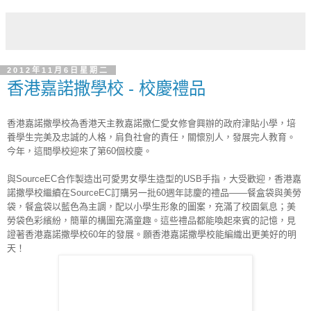
2012年11月6日星期二
香港嘉諾撒學校 - 校慶禮品
香港嘉諾撒學校為香港天主教嘉諾撒仁愛女修會興辦的政府津貼小學，培
養學生完美及忠誠的人格，肩負社會的責任，關懷別人，發展完人教育。
今年，這間學校迎來了第60個校慶。
與SourceEC合作製造出可愛男女學生造型的USB手指，大受歡迎，香港嘉
諾撒學校繼續在SourceEC訂購另一批60週年誌慶的禮品——餐盒袋與美勞
袋，餐盒袋以藍色為主調，配以小學生形象的圖案，充滿了校園氣息；美
勞袋色彩繽紛，簡單的構圖充滿童趣。這些禮品都能喚起來賓的記憶，見
證著香港嘉諾撒學校60年的發展。願香港嘉諾撒學校能編織出更美好的明
天！