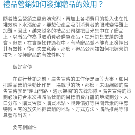
禮品營銷如何發揮贈品的效用？
隨着禮品營銷之風愈演愈烈，再加上各項費用的投入也在扎
堆效應下水漲船高，要想使產品吸引消費者的眼球變得難上
加難。因此，越來越多的禮品公司都把目光集中在了贈品
上，以贈品作為爭取消費者購買產品，提升銷售業績的法
寶。但是，在實際操作過程中，有時贈品並不能真正發揮出
其有效性，從而失去意義。那麼，禮品公司該如何把握營銷
技巧，發揮贈品的有效性呢？
做好宣傳
在實行營銷之前，廣告宣傳的工作便是頭等大事，如果
把贈品營銷活動比作是一場戰爭的話，那麼，未雨綢繆的廣
告宣傳就是“逢山開路，遇水架橋”的先鋒部隊。廣告宣傳的策
劃必須符合本次禮贈品營銷的目標消費群體的地域劃分、人
口分布、購買習慣、購買地點、興趣偏好等相關元素的相應
特徵。有的放矢地把營銷的地點、方式方法、贈品推薦等訊
息發布出去。
要有相關性