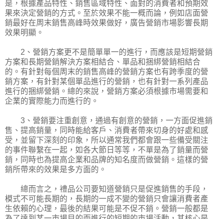
是，根據產品特性、銷售區域特性、面對的消費者和預期效
果來決定營銷的方式。至於效果不能一概而論，例如店面營
銷最好在周末銷售高峰時效果做好，廣告營銷市場影響長期
效果明顯。
2、營銷方案更不是簡單單一的進行，而應該是短期營銷
方案和長期營銷解決方案相結合、單品和捆綁營銷相結合
的。有針對每個周末的銷售高峰的營銷方案也有跨季度的營
銷方案，有針對某個單品進行的營銷，也有針對一系列產品
進行的捆綁營銷。總的來說，營銷方案必須根據市場需要和
企業的實際能力而進行的。
3、營銷要注重創意，通過有創意的營銷，一方面促進銷
售、提高銷量，同時能給客戶、消費者帶來切身的好處和感
受，並留下深刻的印象，所以通常我們都會跟一些備受關注
的事件聯繫在一起，如各大節日等等，不單是為了銷量而營
銷，同時也為提高企業和品牌的知名度而做營銷。這樣的營
銷所帶來的效果是多方面的。
總而言之，禮品公司要知道營銷只是促進銷售的手段，
模式不可能長期的，長期的一成不變的營銷只會讓消費者產
生依賴的心理，最後的結果可能是不促不銷。營銷一般都是
為了達到某一市場目的而進行的短期的市場活動，其核心是