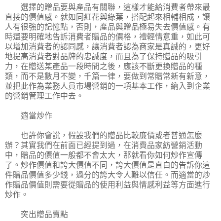
選擇的贈品要與產品有關聯，這樣才能給消費者帶來最
直接的價值感。就如同紅花與綠葉，搭配起來相輔相成，讓
人有很強的記憶點，否則，產品與贈品極易失去價值感。有
時還要明確地告訴消費者贈品的價格，禮輕情意重，如此可
以增加消費者的認同感，讓消費者認為商家是真誠的，更好
地提高消費者對品牌的忠誠度，而且為了保持贈品的吸引
力，在贈送某產品一段時間之後，應該不斷更換贈品的種
類，而不是數月不變，千篇一律，要做到常贈常新有新意，
並把此作為業務人員市場營銷的一項基本工作，納入到企業
的營銷管理工作中去。
適當炒作
也許你會說，假設我們的贈品比較廉價或者普通怎麼
辦？其實我們在前面已經提到過，在消費品家紡營銷活動
中，贈品的價值一般都不會太大，那就看你如何炒作宣傳
了。炒作價值和誇大價值不同，誇大價值是直白的告訴你這
件贈品價值多少錢，過分的誇大令人難以信任。而適當的炒
作贈品價值則需要從贈品的使用利益與情感利益等方面進行
炒作。
突出贈品賣點