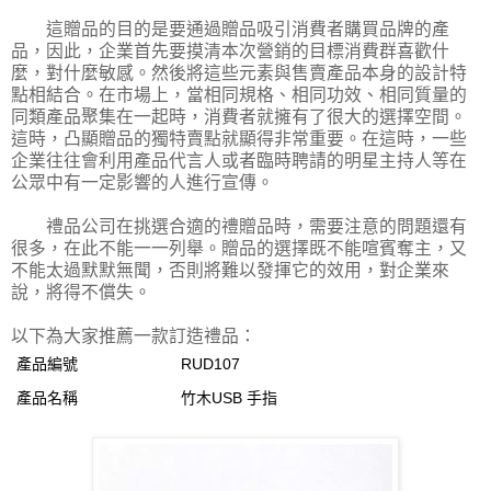
這贈品的目的是要通過贈品吸引消費者購買品牌的產
品，因此，企業首先要摸清本次營銷的目標消費群喜歡什
麼，對什麼敏感。然後將這些元素與售賣產品本身的設計特
點相結合。在市場上，當相同規格、相同功效、相同質量的
同類產品聚集在一起時，消費者就擁有了很大的選擇空間。
這時，凸顯贈品的獨特賣點就顯得非常重要。在這時，一些
企業往往會利用產品代言人或者臨時聘請的明星主持人等在
公眾中有一定影響的人進行宣傳。
禮品公司在挑選合適的禮贈品時，需要注意的問題還有
很多，在此不能一一列舉。贈品的選擇既不能喧賓奪主，又
不能太過默默無聞，否則將難以發揮它的效用，對企業來
說，將得不償失。
以下為大家推薦一款訂造禮品：
產品編號
RUD107
產品名稱
竹木USB 手指