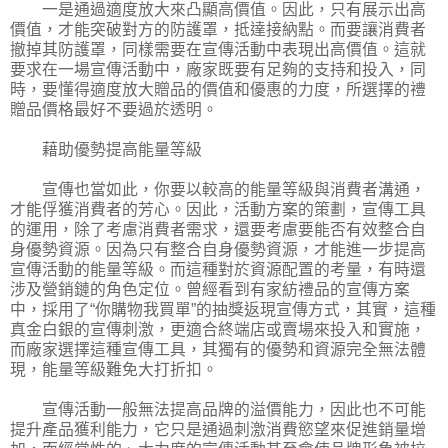
一是通過適度放大來凸顯高價值。因此，只有展示出高
價值，才能突破對方的防護罩，抵達接納點。而要讓消費者
撤掉其防護罩，同樣需要在宣傳活動中表現出高價值。這就
要求在一場宣傳活動中，廠家既要有足夠的支持和投入，同
時，要懂得適度放大贈品的價值和優惠的力度，所選擇的禮
贈品價格最好不要過於透明。
藉助優勢提高能量等級
宣傳也當如此，你要以較高的能量等級與消費者溝通，
才能俘獲消費者的芳心。因此，活動方案的策劃，宣傳工具
的運用，除了考慮消費者需求，還要考慮要能否有效整合自
身優勢資源。因為只有整合自身優勢資源，才能進一步提高
宣傳活動的能量等級。而這種對於資源配置的考量，有時還
涉及營銷鏈的角色定位。曾經看到有家紡禮品的宣傳方案
中，採用了“你購物我買單”的抽獎返現宣傳方式，其實，這種
真金白銀的宣傳刺激，更適合終端店或賣場來投入和實施，
而廠家選擇這種宣傳工具，其獨有的優勢和資源完全無法體
現，能量等級難免大打折扣。
宣傳活動一般無法提高品牌的溢價能力，因此也不可能
提升產品獲利能力，它只是通過刺激消費慾望來促進銷量增