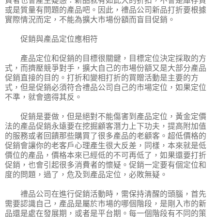
費者也會產生疑惑：新品就有如此大的折扣，不會是庫存貨
或是質量有問題的產品吧。因此，禮品公司新品打折要根據
實際情況而定，不能為擴大市場份額而盲目促銷。
促銷與產品定位應相符
產品定位和促銷的目標很關鍵，目標定位決定採取的方
式，而擠壓競爭對手，擴大自己的市場份額又是大部分產品
促銷直接的目的。打折和變相打折的買贈活動是主要的方
式，但是促銷必須符合禮品公司自己的市場定位，如果定位
不準，就會適得其反。
促銷是要做，但是絕對不能傷害到產品定位，黃金定價
法的產品促銷永遠要在挖掘顧客潛力上下功夫，提高附加值
的服務或者回饋那些購買了很多產品的老顧客。超低價格的
促銷會讓你的老客戶心理產生很大反差，同樣，本來就是低
價位的產品，價格本來已經低的不可再低了，如果還要打折
促銷，也會引起很多消費者的懷疑。促銷一定要有個定位和
度的問題，過了，危及到產品定位，必敗無疑。
禮品公司在進行促銷活動時，需保持清醒的頭腦，首先
需要認識自己，產品是屬於市場的哪個階段，是剛入市的新
品還是處在發展期，或者是平台期。每一個階段有不同的策