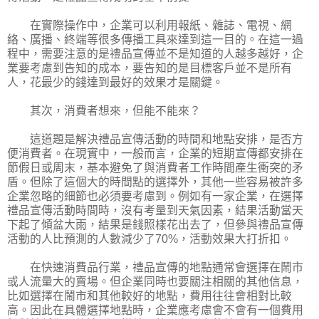
在實際操作中，企業可以利用報紙、雜誌、電視、網
絡、廣播、終端等很多傳播工具來達到這一目的。在這一過
程中，需要注意的是禮品宣傳並不是知道的人越多越好，企
業要考慮到告知的成本，要告知的是目標客戶並不是所有
人，花最少的錢達到最好的效果才是關鍵。
其次，消費者想來，但能不能來？
這道題是解決禮品宣傳活動的時間和地點安排，是否方
便消費者。在現實中，一般而言，企業的短期宣傳都安排在
節假日或周末，基本避免了與消費者工作時間產生衝突的矛
盾。但除了這個大的時間點的選擇外，其他一些容易被許多
企業忽略的細節也必須要考慮到。例如有一家企業，在選擇
禮品宣傳活動時間時，沒有考量到天氣因素，結果活動當天
下起了傾盆大雨，結果是錢照樣花出去了，但參與禮品宣傳
活動的人比預測的人數減少了70%，活動效果大打折扣。
在快速消費品行業，禮品宣傳的地點通常會選擇在鬧市
或人流量大的賣場。但企業同時也要關注相關的其他信息，
比如選擇在鬧市和其他較好的地點，費用往往會相對比較
高。因此在具體選擇地點時，企業應考慮會不會有一個費用