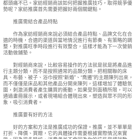
都頭痛不已。家紡經銷商該如何把握推廣技巧，取得競爭優
勢呢？家紡推廣首先需要把握好兩個關鍵點。
推廣需結合產品特點
作為家紡經銷商來說必須結合產品特點、品牌文化在合
適的時機，合適的渠道與當地情況進行有節奏、有策略的調
整，對推廣旺季時段進行有效整合，這樣才能為下一次營銷
活動做鋪墊。
對經銷商來說，比較容易操作的方法就是就是將產品進
行主題分類，而不是按照通常的品類分類，把相關聯的床
具、布藝、被子、浴巾按照“新婚”、“喬遷”的主題陳列出來，
而不僅僅是床品和其他產品分開來陳列，這樣增加了體驗氛
圍，刺激消費者產生購買的衝動，如果受到面積所限，可以
通過畫冊展示，或者現場組合體現出來，塑造與眾不同的形
象，吸引消費者。
推廣要有好的方法
好的方案和方法是推廣成功的保證。推廣，並不單單是
打折、降價、買贈，它的具體操作需要根據實際情況來實