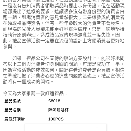
一是沒有告知消費者領取獎品時要出示身份證，但在活動現
場卻提出了這樣的要求，這讓很多沒有帶身份證的消費者白
跑一趟，到場消費者的意見當然很大；二是讓參與的消費者
在領取禮品時簽名，但有一些年齡較大的消費者不會簽名，
而現場的兌獎人員卻未能更好地靈活處理，只是一味地堅持
按執行原則辦理，造成禮品宣傳現場混亂並一度失控。因
此，禮品宣傳活動一定要在流程的設計上方便消費者更好地
參與。
如果，禮品公司在宣傳的解決方案設計上，能很好地問
答以上三個與消費者切身相關的問題，可謂是成功了一半，
因為宣傳活動的成效如何，關鍵得看消費者是否買賬。相信
在準確把握了消費者心理的這些問題的基礎上，禮品宣傳活
動將有一個成功的開端。
今天為大家推薦一款訂造禮品：
產品編號
S8018
產品名稱
隔熱咖啡杯
最低訂購量
100PCS