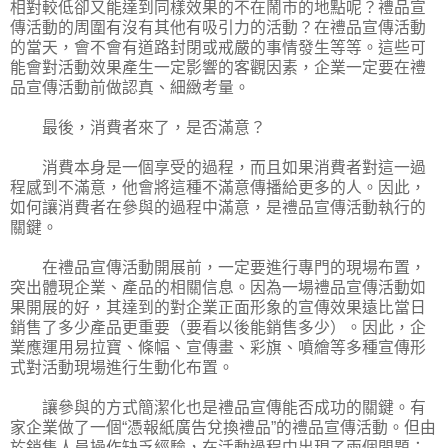
相對較低卻又能達到同樣效果的不在鬧市的地點呢？禮品宣
傳活動的周圍有沒有其他有吸引力的活動？在禮品宣傳活動
的當天，會不會有道路封閉或戒嚴的事情發生等等。這些可
能會對活動效果產生一定影響的客觀因素，企業一定要在禮
品宣傳活動前做認真、細緻考量。
最後，消費者來了，是否滿意？
消費本身是一個享受的過程，而且如果消費者對這一過
程感到不滿意，他會將這種不滿意傳播給更多的人。因此，
如何讓消費者在參與的過程中滿意，是禮品宣傳活動執行的
關鍵。
在禮品宣傳活動開展前，一定要進行專門的現場布置，
突出體現企業、產品的相關信息。因為一場禮品宣傳活動如
果開展的好，其達到的對企業正面形象的宣傳效果遠比當日
銷售了多少產品更重要（要看以後能銷售多少）。因此，企
業應運用易拉寶、條幅、宣傳畫、彩旗、噴繪等多種宣傳形
式對活動現場進行生動化布置。
讓參與的方式簡潔化也是禮品宣傳能否成功的關鍵。有
家企業做了一個“憑報紙廣告兌換禮品”的禮品宣傳活動。但由
於銷售人員操作缺乏經驗，在活動過程中出現了兩個問題：