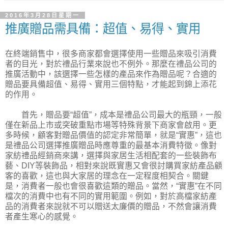
2016年3月28日星期一
推廣贈品需具備：超值、易得、實用
在終端銷售中，很多商家都會選擇使用一些贈品來吸引消費
者的目光，對於禮品行業來說也不例外。那麼在禮品公司的
推廣活動中，該選擇一些怎樣的產品來作為贈品呢？合適的
贈品要具備超值、易得、實用三個特點，才能起到錦上添花
的作用。
首先，贈品要“超值”，成本是禮品公司最大的瓶頸，一般
僅在新品上市或突破重點市場等特殊背景下商家會啟用。更
多時候，顧客對贈品價值的認定非常簡單，就是“實惠”，這也
是禮品公司選擇推廣贈品時應尊重的最基本消費特徵。像對
家紡禮品經銷商來講，選擇與家居生活相配套的一些裝飾布
藝、DIY等裝飾品，相對來說既實惠又會很討購買家紡產品顧
客的喜歡，這也與大家居的理念在一定程度相契合。關鍵
是，消費者一般也會很喜歡這類的贈品。當然，“實惠”在不同
檔次的消費中也有不同的實用範圍。例如，對於高檔家紡產
品的消費者來說就不可以贈送太廉價的贈品，不然會讓消費
者產生寒心的感覺。