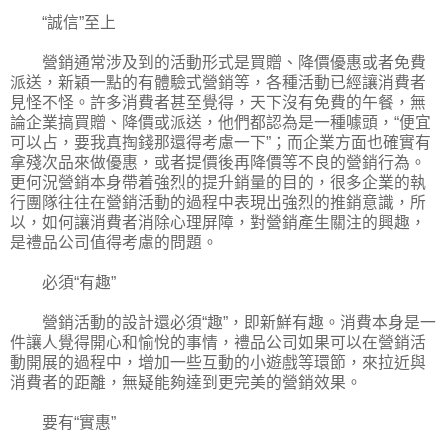
“誠信”至上
營銷通常涉及到的活動形式是買贈、降價優惠或者免費
派送，新穎一點的有體驗式營銷等，各種活動已經讓消費者
見怪不怪。許多消費者甚至覺得，天下沒有免費的午餐，無
論企業搞買贈、降價或派送，他們都認為是一種噱頭，“便宜
可以占，要我真掏錢那還得考慮一下”；而企業方面也確實有
拿殘次品來做優惠，或者提價後再降價等不良的營銷行為。
更何況營銷本身帶着強烈的提升銷量的目的，很多企業的執
行團隊往往在營銷活動的過程中表現出強烈的推銷意識，所
以，如何讓消費者消除心理屏障，對營銷產生關注的興趣，
是禮品公司值得考慮的問題。
必須“有趣”
營銷活動的設計還必須“趣”，即新鮮有趣。消費本身是一
件讓人覺得開心和愉悅的事情，禮品公司如果可以在營銷活
動開展的過程中，增加一些互動的小遊戲等環節，來拉近與
消費者的距離，無疑能夠達到更完美的營銷效果。
要有“實惠”