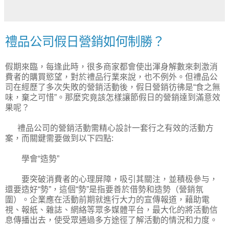
禮品公司假日營銷如何制勝？
假期來臨，每逢此時，很多商家都會使出渾身解數來刺激消
費者的購買慾望，對於禮品行業來說，也不例外。但禮品公
司在經歷了多次失敗的營銷活動後，假日營銷彷彿是“食之無
味，棄之可惜”。那麼究竟該怎樣讓節假日的營銷達到滿意效
果呢？
禮品公司的營銷活動需精心設計一套行之有效的活動方
案，而關鍵需要做到以下四點:
學會“造勢”
要突破消費者的心理屏障，吸引其關注，並積极參与，
還要造好“勢”，這個“勢”是指要善於借勢和造勢（營銷氛
圍）。企業應在活動前期就進行大力的宣傳報道，藉助電
視、報紙、雜誌、網絡等眾多媒體平台，最大化的將活動信
息傳播出去，使受眾通過多方途徑了解活動的情況和力度。