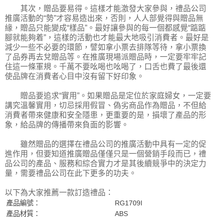
其次，贈品要易得。這樣才能激發大家參與，禮品公司
推廣活動的“勢”才容易造出來，否則，人人部覺得與贈品無
緣，贈品只能變成“樣品”。最好讓參與的每一個都感覺“踮踮
腳就能夠着”，這樣的活動也才能最大地吸引消費者。最好是
減少一些不必要的環節，譬如拿小票去排隊等待，拿小票換
了品券再去兌贈品等。在推廣現場派贈品時，一定要牢牢記
住這一條軍規。千萬不要吆喝也吆喝了，口舌也費了最後還
使品牌在消費者心目中沒有留下好印象。
贈品要追求“實用”。如果贈品是定位於家庭婦女，一定要
講究溫馨實用，切忌採用假冒、偽劣商品作為贈品，不但給
消費者帶來健康和安全隱患，更重要的是，損壞了產品的形
象，給品牌的傳播帶來負面的影響。
雖然贈品的選擇在禮品公司的推廣活動中具有一定的促
進作用，但要知道推廣贈品僅僅只是一個營銷手段而已，禮
品公司的產品、服務和綜合實力才是其後續競爭中的決定力
量，需要禮品公司在此下更多的功夫。
以下為大家推薦一款訂造禮品：
產品編號：
RG1709I
產品材質：
ABS