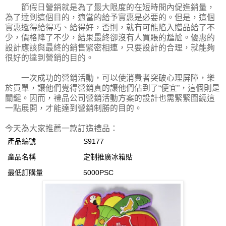
節假日營銷就是為了最大限度的在短時間內促進銷量，
為了達到這個目的，適當的給予實惠是必要的。但是，這個
實惠還得給得巧、給得好，否則，就有可能陷入贈品給了不
少，價格降了不少，結果最終卻沒有人買賬的尷尬。優惠的
設計應該與最終的銷售緊密相連，只要設計的合理，就能夠
很好的達到營銷的目的。
一次成功的營銷活動，可以使消費者突破心理屏障，樂
於買單，讓他們覺得營銷真的讓他們佔到了“便宜”，這個則是
關鍵。因而，禮品公司營銷活動方案的設計也需緊緊圍繞這
一點展開，才能達到營銷制勝的目的。
今天為大家推薦一款訂造禮品：
產品編號
S9177
產品名稱
定制推廣冰箱貼
最低訂購量
5000PSC