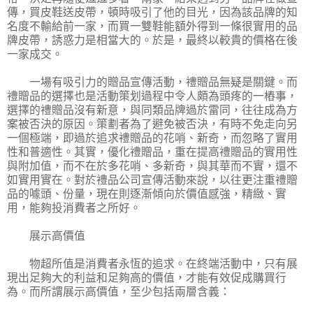
傳，買皮鞋送皮帶，頓時吸引了他的目光，因為該品牌的知
名度不輸給前一家，而買一雙鞋能額外得到一條很實用的品
牌皮帶，誘惑力是相當大的。於是，最終以較貴的價格在後
一家成交。
一場有吸引力的贈品宣傳活動，禮贈品無疑是關鍵。而
禮贈品的選擇也是活動策划過程中令人頗為頭疼的一樁事，
選擇的禮贈品沒有新意，與同類品牌過於雷同，往往成為方
案被否決的原因。策劃者為了避免被否決，有時不免走向另
一個極端，即過於追求禮贈品的花哨、新奇，而忽略了實用
性和普適性。其實，優化禮贈品，重在提高禮贈品的實用性
與附加值，而不在於多花哨、多新奇，與其華而不實，還不
如實用實在。對於禮品公司宣傳活動來說，以往更注重禮贈
品的噱頭、份量，現在則逐漸傾向於價值感強，精緻、實
用，能夠投消費者之所好。
展示高價值
物超所值是消費者永恆的追求。在終端活動中，只有展
現出足夠大的利益和足夠高的價值，才能有效促成購買行
為。而所謂展示高價值，至少包括兩層含義：