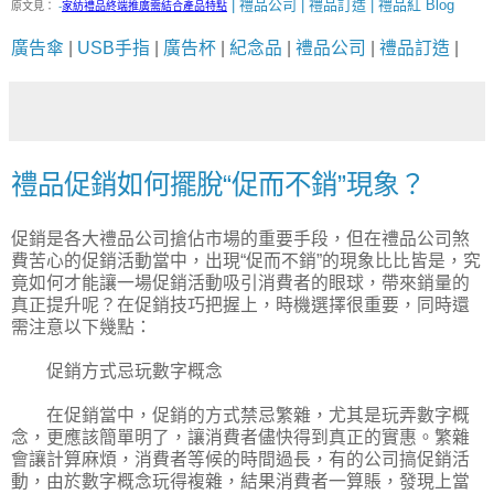
| 禮品公司 | 禮品訂造 | 禮品紅 Blog
原文見：
-
家紡禮品終端推廣需結合產品特點
廣告傘
|
USB手指
|
廣告杯
|
紀念品
|
禮品公司
|
禮品訂造
|
禮品促銷如何擺脫“促而不銷”現象？
促銷是各大禮品公司搶佔市場的重要手段，但在禮品公司煞
費苦心的促銷活動當中，出現“促而不銷”的現象比比皆是，究
竟如何才能讓一場促銷活動吸引消費者的眼球，帶來銷量的
真正提升呢？在促銷技巧把握上，時機選擇很重要，同時還
需注意以下幾點：
促銷方式忌玩數字概念
在促銷當中，促銷的方式禁忌繁雜，尤其是玩弄數字概
念，更應該簡單明了，讓消費者儘快得到真正的實惠。繁雜
會讓計算麻煩，消費者等候的時間過長，有的公司搞促銷活
動，由於數字概念玩得複雜，結果消費者一算賬，發現上當