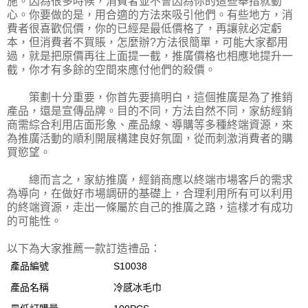
施。因為很多時候，消費者並不會因為你的這些舉措就動
心。你要做的是，用合適的方法來吸引他們。有些地方，消
費者很喜歡侃價，你的已經是最低價格了，再讓就必定虧
本，但消費者不買賬，怎麼辦?方法很簡單，可能大家都用
過，就是把原價再往上面提一截，推廣價格也相應地提升一
截，你才有多餘的空間來應付他們的殺價。
策劃十分重要，你首先要搞明白，這個推廣是為了推銷
產品，還是宣傳品牌。目的不同，方法自然不同，家紡經銷
商需綜合利用店面形象、產品線、導購等多種終端資源，來
為推廣活動的順利開展構建良好氛圍，從而刺激消費者的購
買慾望。
總而言之，家紡推廣，經銷商應以終端市場客戶的需求
為導向，在做好市場調研的基礎上，合理利用所有可以利用
的終端資源，走出一條屬於自己的推廣之路，這樣才有成功
的可能性。
以下為大家推薦一款訂造禮品：
產品編號
S10038
產品名稱
冷感冰毛巾