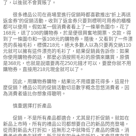
了，以後就不會買賬了。
很多禮品公司在商場里進行促銷時都喜歡推出“折上再送
返金券”的促銷活動，收到了返金券只要到標明可用券的櫃檯
都可以使用。假如某一個消費者看上了一條單色圍巾，花了
168元，送了108的購物券，於是便很興奮地開票、交款，得
到了一條圍巾和一張108元的購物券。隨後，又看到了一件漂
亮的長袖毛衫，標價218元，絕大多數人以為只要再交納110
元就可以擁有這件漂亮的毛衫了，結果促銷員告訴你：如果
你使用購物券的話，那麼必須按照毛衫的原價來購買，原價
是368元，也就是說還要再花250元錢才可以，要麼你就不用
購物券，直接用218元現金就可以了。
因此，用購物券購物，結果比不用還要花得多，這是什
麼促銷？禮品公司的促銷活動切忌數字概念忽悠消費者，因
為消費者遠比你想象得聰明。
慎重選擇打折產品
促銷，不是所有產品都適合，尤其是打折促銷。就如在
新品上市時，所有的禮品公司都想要自己的新品閃亮登場，
從而對新品大打折扣，這無形之中就降低了產品的價值，消