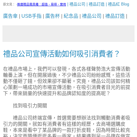
| 禮品公司 | 禮品訂造 | 禮品紅 Blog
原文見：
-
推廣贈品需具備：超值、易得、實用
廣告傘
|
USB手指
|
廣告杯
|
紀念品
|
禮品公司
|
禮品訂造
|
禮品公司宣傳活動如何吸引消費者？
在禮品市場上，我們可以發現，各式各樣聲勢浩大宣傳活動
輪番上演，但在開展過後，不少禮品公司紛紛感慨，這些活
動不僅砸了錢，但效果卻不顯著。究竟，禮品公司該如何精
心策劃一場成功的市場宣傳活動，在吸引消費者目光的前提
下，帶來銷量的快速提升和品牌認知度的提高呢？
找到吸引力開關
禮品公司終端宣傳，首選需要想辦法找到觸動消費者吸
引力的開關。就如有消費者有這樣的經歷，去商場選購皮
鞋，本來是看中了某品牌的一款打折皮鞋，因為時間比較充
裕，決定再隨便逛逛多看一兩家，結果遇到另一品牌在做宣