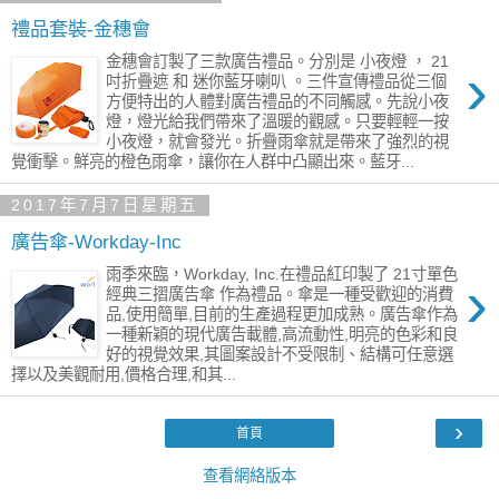
禮品套裝-金穗會
金穗會訂製了三款廣告禮品。分別是 小夜燈 ， 21
›
吋折疊遮 和 迷你藍牙喇叭 。三件宣傳禮品從三個
方便特出的人體對廣告禮品的不同觸感。先說小夜
燈，燈光給我們帶來了溫暖的觀感。只要輕輕一按
小夜燈，就會發光。折疊雨傘就是帶來了強烈的視
覺衝擊。鮮亮的橙色雨傘，讓你在人群中凸顯出來。藍牙...
2017年7月7日星期五
廣告傘-Workday-Inc
雨季來臨，Workday, Inc.在禮品紅印製了 21寸單色
›
經典三摺廣告傘 作為禮品。傘是一種受歡迎的消費
品,使用簡單,目前的生產過程更加成熟。廣告傘作為
一種新穎的現代廣告載體,高流動性,明亮的色彩和良
好的視覺效果,其圖案設計不受限制、結構可任意選
擇以及美觀耐用,價格合理,和其...
›
首頁
查看網絡版本