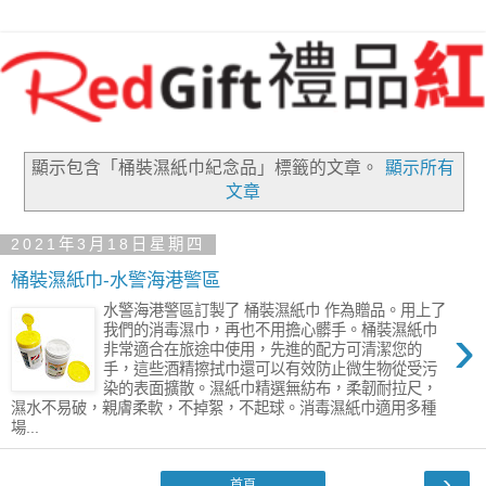
顯示包含「桶裝濕紙巾紀念品」
標籤的文章。
顯示所有
文章
2021年3月18日星期四
桶裝濕紙巾-水警海港警區
水警海港警區訂製了 桶裝濕紙巾 作為贈品。用上了
›
我們的消毒濕巾，再也不用擔心髒手。桶裝濕紙巾
非常適合在旅途中使用，先進的配方可清潔您的
手，這些酒精擦拭巾還可以有效防止微生物從受污
染的表面擴散。濕紙巾精選無紡布，柔韌耐拉尺，
濕水不易破，親膚柔軟，不掉絮，不起球。消毒濕紙巾適用多種
場...
›
首頁