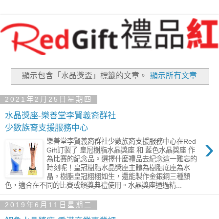
顯示包含「水晶獎盃」
標籤的文章。
顯示所有文章
2021年2月25日星期四
水晶獎座-樂善堂李賢義裔群社
少數族裔支援服務中心
›
樂善堂李賢義裔群社少數族裔支援服務中心在Red
Gift訂製了 皇冠樹脂水晶獎座 和 藍色水晶獎座 作
為比賽的紀念品。選擇什麼禮品去紀念這一難忘的
時刻呢！皇冠樹脂水晶獎座主體為樹脂底座為水
晶。樹脂皇冠栩栩如生，還能製作金銀銅三種顏
色，適合在不同的比賽或頒獎典禮使用。水晶獎座通過精...
2019年6月11日星期二