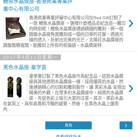
鯉魚水晶獎座-香港商業專業評
審中心有限公司
›
香港商業專業評審中心有限公司在Red Gift訂制了
一款 鯉魚水晶獎座 。選擇什麼禮品去紀念這一難忘
的時刻呢！鯉魚水晶獎座通過精細的雕刻，將一個
圓盤水晶按角度雕刻成一個向日葵的花盤，透過光
線的透入，折射出完美的光芒。太陽花水晶獎座的
圓盤面積寬闊，能雕刻上所有的祝福語。水晶獎座特...
2017年9月11日星期一
黑色水晶座-童学荟
童學薈訂製了黑色水晶座作為紀念品。這款水晶獎
›
座與其他透明水晶獎座一樣，採用優質的水晶，然
後通過精心的切割和雕刻製作，讓 黑彩水晶 呈現出
精美的外觀。在眾多的水晶獎座中，純黑的水晶獎
座，先從色彩上吸引大家的注意。其次，黑彩水晶
在氣質上，具有高貴和冷豔的感覺。然後，在黑色水晶上運用
內...
›
首頁
查看網絡版本