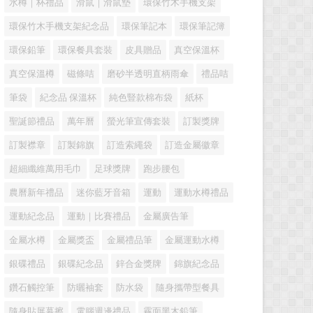
水樽｜杯禮品
滑鼠｜滑鼠墊
環保竹木手機支架
環保竹木手機支架紀念品
環保筆記本
環保筆記簿
環保鉛筆
環保餐具套裝
皮具贈品
真空保溫杯
真空保溫樽
磁條咭
磨砂半透明直柄雨傘
禮品咭
筆袋
紀念品 保溫杯
純色豎款棉布袋
紙杯
聖誕節禮品
萬年曆
螢光筆宣傳套裝
訂製獎牌
訂製襟章
訂製錦旗
訂造索繩袋
訂造金屬徽章
超細纖維萬用毛巾
足球獎牌
跑步腰包
農曆新年禮品
迷你藍牙音箱
運動
運動水樽禮品
運動紀念品
運動｜比賽禮品
金屬廣告筆
金屬水樽
金屬獎盃
金屬禮品筆
金屬運動水樽
銀碟禮品
銀碟紀念品
鋅合金獎牌
錦旗紀念品
鑽石觸控筆
防曬袖套
防水袋
隨身攜帶型餐具
隨身貼屏幕擦
電腦週邊禮品
霧面黑木鉛筆