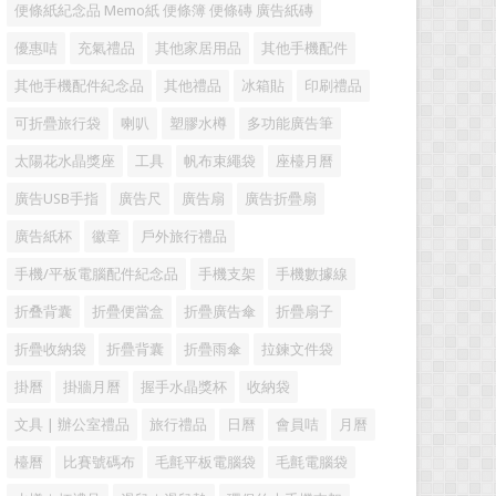
便條紙紀念品 Memo紙 便條簿 便條磚 廣告紙磚
優惠咭
充氣禮品
其他家居用品
其他手機配件
其他手機配件紀念品
其他禮品
冰箱貼
印刷禮品
可折疊旅行袋
喇叭
塑膠水樽
多功能廣告筆
太陽花水晶獎座
工具
帆布束繩袋
座檯月曆
廣告USB手指
廣告尺
廣告扇
廣告折疊扇
廣告紙杯
徽章
戶外旅行禮品
手機/平板電腦配件紀念品
手機支架
手機數據線
折叠背囊
折疊便當盒
折疊廣告傘
折疊扇子
折疊收納袋
折疊背囊
折疊雨傘
拉鍊文件袋
掛曆
掛牆月曆
握手水晶獎杯
收納袋
文具 | 辦公室禮品
旅行禮品
日曆
會員咭
月曆
檯曆
比賽號碼布
毛氈平板電腦袋
毛氈電腦袋