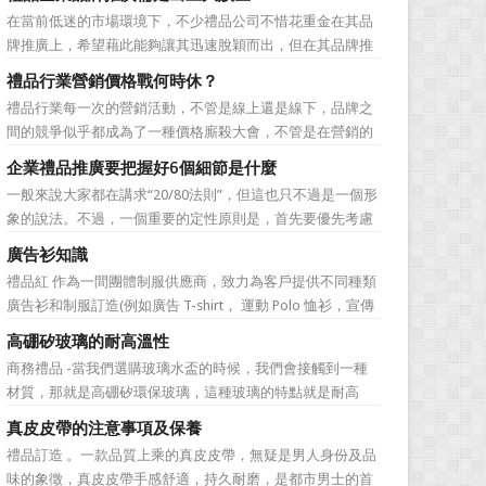
價值不是將品牌鋪設到消費者眼前，而是將品牌印到消費者
在當前低迷的市場環境下，不少禮品公司不惜花重金在其品
心裡 與消費者的心理距離的拉近，並不是一朝一夕的事
牌推廣上，希望藉此能夠讓其迅速脫穎而出，但在其品牌推
情，需要做好持...
廣的營銷管理思路上，也有許多禮品企業走入了幾大誤區而
禮品行業營銷價格戰何時休？
無法自拔，這其中，最為常見的誤區有： 誤區一：不清
禮品行業每一次的營銷活動，不管是線上還是線下，品牌之
楚品牌到底在表達什麼 很多禮品企業在推廣品牌之前，
間的競爭似乎都成為了一種價格廝殺大會，不管是在營銷的
不知道到...
主題推廣之中、產品的介紹之中還是旗艦店的推廣之中，“年
企業禮品推廣要把握好6個細節是什麼
度最低”、“全網最低”等字眼標牌出處皆是。禮品公司都將消
一般來說大家都在講求“20/80法則”，但這也只不過是一個形
費者的目光鎖定在了價格之上。禮品行業的營銷價格戰究竟
象的說法。不過，一個重要的定性原則是，首先要優先考慮
何時可以休止？...
縣級渠道成員，而後再兼顧地市級經銷商，最好是把二者的
廣告衫知識
積極性都調動起來。在這些禮品發放的過程中，在時間和時
禮品紅 作為一間團體制服供應商，致力為客戶提供不同種類
機交錯上也要給與較多地考慮。從目前潤滑油產品推廣的常
廣告衫和制服訂造(例如廣告 T-shirt， 運動 Polo 恤衫，宣傳
見形式來看，...
背心，風褸外套禮品，訂造球衣等)，從公司員工制服，到不
高硼矽玻璃的耐高溫性
同宣傳活動用的制服。禮品紅都可以為客戶度身...
商務禮品 -當我們選購玻璃水盃的時候，我們會接觸到一種
材質，那就是高硼矽環保玻璃，這種玻璃的特點就是耐高
溫，那麼這個耐高溫的溫度限製和準確的含義是什麼呢?禮品
真皮皮帶的注意事項及保養
紅的小編給大家總結如下。 耐熱玻璃【Heat-resistant
禮品訂造 。一款品質上乘的真皮皮帶，無疑是男人身份及品
glass】是指含有耐熱性強的硼酸﹑矽酸成分,能夠...
味的象徵，真皮皮帶手感舒適，持久耐磨，是都市男士的首