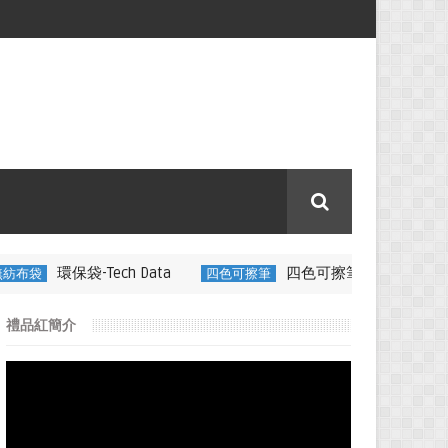
ch Data
四色可擦筆-百通電纜
四色可擦筆
350ML 折疊
禮品紅簡介