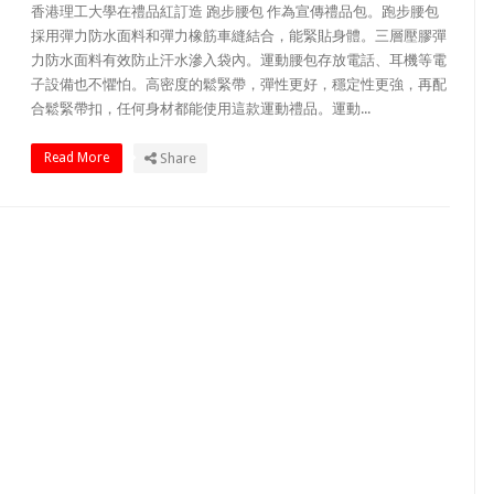
香港理工大學在禮品紅訂造 跑步腰包 作為宣傳禮品包。跑步腰包
採用彈力防水面料和彈力橡筋車縫結合，能緊貼身體。三層壓膠彈
力防水面料有效防止汗水滲入袋內。運動腰包存放電話、耳機等電
子設備也不懼怕。高密度的鬆緊帶，彈性更好，穩定性更強，再配
合鬆緊帶扣，任何身材都能使用這款運動禮品。運動...
Read More
Share