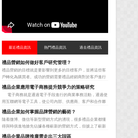
最近禮品資訊
熱門禮品資訊
過去禮品資訊
禮品營銷如何做好客戶研究管理？
禮品營銷的目標就是要影響到更多的目標客戶，並將這些客
戶轉化為購買者。成功的營銷需要禮品經銷商對於客戶進行
相應的分類，了解不同類型客戶的貢獻度，從而有的放矢的
禮品企業應用電子商務提升競爭力的策略研究
制定相應的營銷對策，而這需要對於客戶研究方面更多地投
電子商務就是通過電子手段進行的商業事務活動，通過使
入，這不僅是銷售環節的事，也需要營銷管理策略的整體支
用互聯網等電子工具，使公司內部、供應商、客戶和合作夥
持。具體來說，有以下...
伴之間，利用電子業務共享信息，實現企業間業務流程的電
禮品企業如何掌握品牌營銷的藝術？
子化，配合企業內部的電子化生產管理系統，提高企業的生
隨着微博、微信等新型營銷方式的湧現，很多禮品企業都懂
產、庫存、流通和資金等各個環節的效率。它具有結構性、
得與時俱進地搶先佔據各種嶄新的營銷方式，但披上了嶄新
動態性、社...
的營銷軀殼，卻沒有掌握營銷的靈魂。要知道，營銷真正的
禮品企業品牌推廣需走出三大誤區