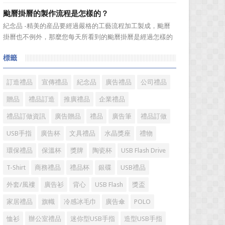
選。當你還在髮愁老爸生日禮物送什麼的時候，一款真皮皮
颱曆掛曆的製作流程是怎樣的？
帶就是非常不錯的選擇。但是真皮皮帶如果疏於保養，也會
紀念品 -精美的産品要經過嚴格的工藝流程加工製成，颱曆
黯然失色，出現裂痕和破損的痕跡，今天小編就爲大家分享
掛曆也不例外，那麼您每天所看到的颱曆掛曆是經過怎樣的
真皮皮帶的注意事項...
加工流程製作出來的呢?今天小編就來爲您介紹一下。
標籤
颱曆掛曆製作流程 1、專版颱曆掛曆是相對於通用內容
的颱曆掛曆而言，根據您的要求進行單獨的設計、製作、印
刷。內容...
訂造禮品
宣傳禮品
紀念品
廣告禮品
公司禮品
贈品
禮品訂造
推廣禮品
企業禮品
禮品訂做資訊
廣告贈品
禮品
廣告筆
禮品訂做
USB手指
廣告杯
文具禮品
水晶獎座
禮物
環保禮品
保溫杯
獎牌
陶瓷杯
USB Flash Drive
T-Shirt
商務禮品
禮品杯
銀碟
USB禮品
外套/風褸
廣告衫
背心
USB Flash
獎盃
家居禮品
旗幟
冷感冰毛巾
廣告傘
POLO
恤衫
辦公室禮品
迷你型USB手指
造型USB手指