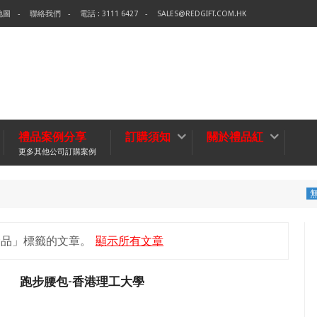
地圖
聯絡我們
電話 : 3111 6427
SALES@REDGIFT.COM.HK
禮品案例分享
訂購須知
關於禮品紅
更多其他公司訂購案例
環保袋-Te
無紡布袋
念品」
標籤的文章。
顯示所有文章
跑步腰包-香港理工大學