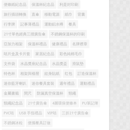
便條紙紀念品
保溫杯紀念品
利是封印刷
旅行插頭轉換
直傘
移動電源
紙巾
背囊
行李牌
記事薄禮品
運動鋁水樽
餐具
21寸單色經典三摺廣告傘
不銹鋼保溫杯的印刷
亞加力相架
保溫杯禮品
健康禮品
名牌襟章
咭片盒及卡片套
家居紀念品
彩色純棉毛巾
文件袋
水晶獎座紀念品
水晶獎盃
滑鼠墊
特色杯
相架與檯暦
紋身貼紙
红包
訂造保溫杯
迷你藍牙喇叭
迷你餐具套裝
週年禮品
運動禮品
金屬書籤
間尺
防漏真空保溫杯
頸繩
頸繩紀念品
21寸廣告傘
4層環保便條本
PU筆記簿
PVC咭
USB 手指禮品
VIP咭
三折21寸廣告傘
不銹鋼冰粒
便攜餐具訂做