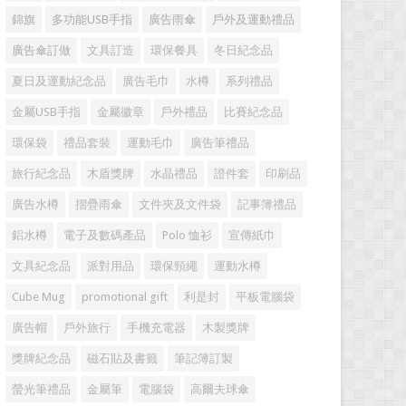
錦旗
多功能USB手指
廣告雨傘
戶外及運動禮品
廣告傘訂做
文具訂造
環保餐具
冬日紀念品
夏日及運動紀念品
廣告毛巾
水樽
系列禮品
金屬USB手指
金屬徽章
戶外禮品
比賽紀念品
環保袋
禮品套裝
運動毛巾
廣告筆禮品
旅行紀念品
木盾獎牌
水晶禮品
證件套
印刷品
廣告水樽
摺疊雨傘
文件夾及文件袋
記事簿禮品
鋁水樽
電子及數碼產品
Polo 恤衫
宣傳紙巾
文具紀念品
派對用品
環保頸繩
運動水樽
Cube Mug
promotional gift
利是封
平板電腦袋
廣告帽
戶外旅行
手機充電器
木製獎牌
獎牌紀念品
磁石貼及書籤
筆記簿訂製
螢光筆禮品
金屬筆
電腦袋
高爾夫球傘