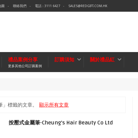
地圖
聯絡我們
電話 : 3111 6427
SALES@REDGIFT.COM.HK
禮品案例分享
訂購須知
關於禮品紅
更多其他公司訂購案例
環保
無紡布袋
筆」
標籤的文章。
顯示所有文章
按壓式金屬筆-Cheung's Hair Beauty Co Ltd