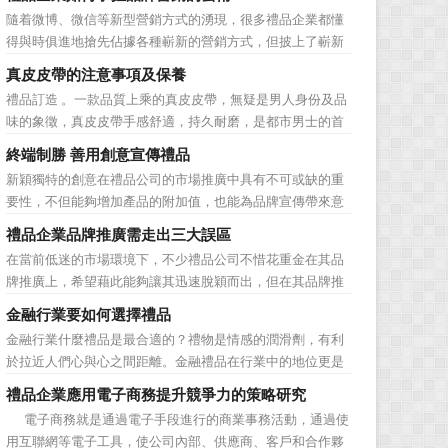
動的普遍，消費者對於這種推廣已經見怪不怪了。 所
隨着微博、微信等新型營銷方式的湧現，很多禮品企業都懂
以，儘管現在許多商家打着賠本推廣、以跳樓價銷售的口號
得與時俱進地搶先佔據各種嶄新的營銷方式，但披上了嶄新
大搞活動，但生意...
的營銷軀殼，卻沒有掌握營銷的靈魂。要知道，營銷真正的
真皮皮帶的注意事項及保養
價值不是將品牌鋪設到消費者眼前，而是將品牌印到消費者
禮品訂造 。一款品質上乘的真皮皮帶，無疑是男人身份及品
心裡 與消費者的心理距離的拉近，並不是一朝一夕的事
味的象徵，真皮皮帶手感舒適，持久耐磨，是都市男士的首
情，需要做好持...
選。當你還在髮愁老爸生日禮物送什麼的時候，一款真皮皮
終端制勝 善用創意宣傳禮品
帶就是非常不錯的選擇。但是真皮皮帶如果疏於保養，也會
新穎獨特的創意在禮品公司的市場推廣中具有不可或缺的重
黯然失色，出現裂痕和破損的痕跡，今天小編就爲大家分享
要性，不但能夠增加產品的附加值，也能為品牌宣傳帶來意
真皮皮帶的注意事項...
想不到的促進作用。禮品公司如果能夠巧妙運用這些獨具創
禮品企業品牌推廣需走出三大誤區
意的宣傳禮品來提升宣傳技巧，在終端推廣中將更具競爭
在當前低迷的市場環境下，不少禮品公司不惜花重金在其品
力。 打火機、煙灰缸、鑰匙鏈、毛巾……當今市場上的
牌推廣上，希望藉此能夠讓其迅速脫穎而出，但在其品牌推
宣傳品幾乎是司空...
廣的營銷管理思路上，也有許多禮品企業走入了幾大誤區而
金融行業要如何選擇禮品
無法自拔，這其中，最為常見的誤區有： 誤區一：不清
金融行業什麼禮品是最合適的？禮物是情感的潤滑劑，有利
楚品牌到底在表達什麼 很多禮品企業在推廣品牌之前，
於拉近人們心與心之間距離。金融禮品在行業中的地位更是
不知道到...
不容忽視，因為禮品即是企業形象的象徵，又是企業地位的
禮品企業應用電子商務提升競爭力的策略研究
彰顯，同時對收禮人來說，一份禮物的永恆意義是語言難以
電子商務就是通過電子手段進行的商業事務活動，通過使
企及的。難怪有人曾說：再省也不能省禮物，再窮也不能窮
用互聯網等電子工具，使公司內部、供應商、客戶和合作夥