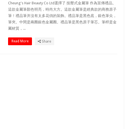
Cheung's Hair Beauty Co Ltd選擇了 按壓式金屬筆 作為宣傳禮品。
這款金屬筆顏色明亮，時尚大方。這款金屬筆是經典款的商務原子
筆！禮品筆并沒有太多花俏的裝飾。禮品筆是黑色底，銀色筆尖，
筆夾。中間是兩圈銀色金屬圈。禮品筆是黑色原子筆芯。筆桿是金
屬材質，...
Read More
Share