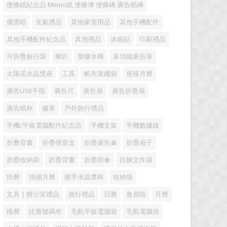
便條紙紀念品 Memo紙 便條簿 便條磚 廣告紙磚
優惠咭
充氣禮品
其他家居用品
其他手機配件
其他手機配件紀念品
其他禮品
冰箱貼
印刷禮品
可折疊旅行袋
喇叭
塑膠水樽
多功能廣告筆
太陽花水晶獎座
工具
帆布束繩袋
座檯月曆
廣告USB手指
廣告尺
廣告扇
廣告折疊扇
廣告紙杯
徽章
戶外旅行禮品
手機/平板電腦配件紀念品
手機支架
手機數據線
折叠背囊
折疊便當盒
折疊廣告傘
折疊扇子
折疊收納袋
折疊背囊
折疊雨傘
拉鍊文件袋
掛曆
掛牆月曆
握手水晶獎杯
收納袋
文具 | 辦公室禮品
旅行禮品
日曆
會員咭
月曆
檯曆
比賽號碼布
毛氈平板電腦袋
毛氈電腦袋