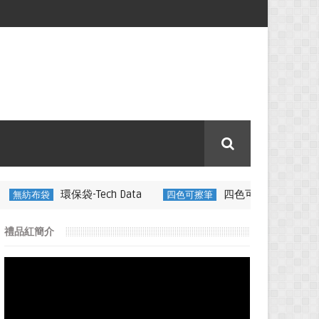
袋-Tech Data
四色可擦筆-百通電纜
四色可擦筆
350ML
禮品紅簡介