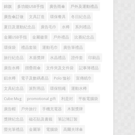
錦旗
多功能USB手指
廣告雨傘
戶外及運動禮品
廣告傘訂做
文具訂造
環保餐具
冬日紀念品
夏日及運動紀念品
廣告毛巾
水樽
系列禮品
金屬USB手指
金屬徽章
戶外禮品
比賽紀念品
環保袋
禮品套裝
運動毛巾
廣告筆禮品
旅行紀念品
木盾獎牌
水晶禮品
證件套
印刷品
廣告水樽
摺疊雨傘
文件夾及文件袋
記事簿禮品
鋁水樽
電子及數碼產品
Polo 恤衫
宣傳紙巾
文具紀念品
派對用品
環保頸繩
運動水樽
Cube Mug
promotional gift
利是封
平板電腦袋
廣告帽
戶外旅行
手機充電器
木製獎牌
獎牌紀念品
磁石貼及書籤
筆記簿訂製
螢光筆禮品
金屬筆
電腦袋
高爾夫球傘