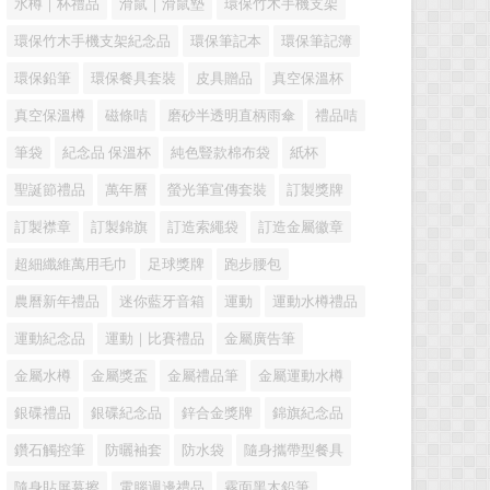
水樽｜杯禮品
滑鼠｜滑鼠墊
環保竹木手機支架
環保竹木手機支架紀念品
環保筆記本
環保筆記簿
環保鉛筆
環保餐具套裝
皮具贈品
真空保溫杯
真空保溫樽
磁條咭
磨砂半透明直柄雨傘
禮品咭
筆袋
紀念品 保溫杯
純色豎款棉布袋
紙杯
聖誕節禮品
萬年曆
螢光筆宣傳套裝
訂製獎牌
訂製襟章
訂製錦旗
訂造索繩袋
訂造金屬徽章
超細纖維萬用毛巾
足球獎牌
跑步腰包
農曆新年禮品
迷你藍牙音箱
運動
運動水樽禮品
運動紀念品
運動｜比賽禮品
金屬廣告筆
金屬水樽
金屬獎盃
金屬禮品筆
金屬運動水樽
銀碟禮品
銀碟紀念品
鋅合金獎牌
錦旗紀念品
鑽石觸控筆
防曬袖套
防水袋
隨身攜帶型餐具
隨身貼屏幕擦
電腦週邊禮品
霧面黑木鉛筆