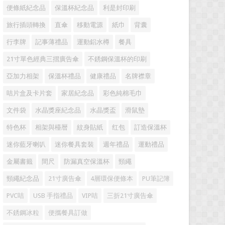
便條紙紀念品
保溫杯紀念品
利是封印刷
旅行插頭轉換
直傘
移動電源
紙巾
背囊
行李牌
記事薄禮品
運動鋁水樽
餐具
21寸單色經典三摺廣告傘
不銹鋼保溫杯的印刷
亞加力相架
保溫杯禮品
健康禮品
名牌襟章
咭片盒及卡片套
家居紀念品
彩色純棉毛巾
文件袋
水晶獎座紀念品
水晶獎盃
滑鼠墊
特色杯
相架與檯暦
紋身貼紙
红包
訂造保溫杯
迷你藍牙喇叭
迷你餐具套裝
週年禮品
運動禮品
金屬書籤
間尺
防漏真空保溫杯
頸繩
頸繩紀念品
21寸廣告傘
4層環保便條本
PU筆記簿
PVC咭
USB 手指禮品
VIP咭
三折21寸廣告傘
不銹鋼冰粒
便攜餐具訂做