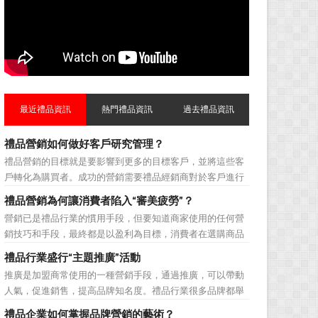
最近禮品資訊
熱門禮品資訊
過去禮品資訊
禮品營銷如何做好客戶研究管理？
禮品營銷的目標就是要影響到更多的目標客戶，並將這些客
戶轉化為購買者。成功的營銷需要禮品經銷商對於客戶進行
相應的分類，了解不同類型客戶的貢獻度，從而有的放矢的
禮品營銷為何讓消費者陷入“審美疲勞”？
制定相應的營銷對策，而這需要對於客戶研究方面更多地投
營銷已是禮品行業的慣用手段，但要知道商家使用的任何營
入，這不僅是銷售環節的事，也需要營銷管理策略的整體支
銷技巧和手段，最終都是以盈利為目標，消費者在選購商品
持。具體來說，有以下...
時最為關注的便是如何利用最低的費用購買到最超值的貨
禮品行業盛行“主題推廣”活動
品。在禮品公司使用常規的營銷方式的同時，消費者也不免
推廣是加盟商常使用的一種營銷手段，通過推廣，可以帶動
走陷入了“審美疲勞”。 編者總結了最讓消費者對禮品行
人氣，促進銷售，提高品牌知名度。禮品行業很多品牌都舉
業營銷產生免疫...
辦過多場推廣活動，來帶動品牌的提升，然而，隨着推廣活
禮品企業如何掌握品牌營銷的藝術？