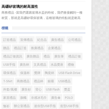
送禮。但是，禮品選擇...
伴之間，利用電子業務共享信息，實現企業間業務流程的電
高硼矽玻璃的耐高溫性
子化，配合企業內部的電子化生產管理系統，提高企業的生
商務禮品 -當我們選購玻璃水盃的時候，我們會接觸到一種
產、庫存、流通和資金等各個環節的效率。它具有結構性、
材質，那就是高硼矽環保玻璃，這種玻璃的特點就是耐高
動態性、社...
溫，那麼這個耐高溫的溫度限製和準確的含義是什麼呢?禮品
標籤
紅的小編給大家總結如下。 耐熱玻璃【Heat-resistant
glass】是指含有耐熱性強的硼酸﹑矽酸成分,能夠...
訂造禮品
宣傳禮品
紀念品
廣告禮品
公司禮品
贈品
禮品訂造
推廣禮品
企業禮品
禮品訂做資訊
廣告贈品
禮品
廣告筆
禮品訂做
USB手指
廣告杯
文具禮品
水晶獎座
禮物
環保禮品
保溫杯
獎牌
陶瓷杯
USB Flash Drive
T-Shirt
商務禮品
禮品杯
銀碟
USB禮品
外套/風褸
廣告衫
背心
USB Flash
獎盃
家居禮品
旗幟
冷感冰毛巾
廣告傘
POLO
恤衫
辦公室禮品
迷你型USB手指
造型USB手指