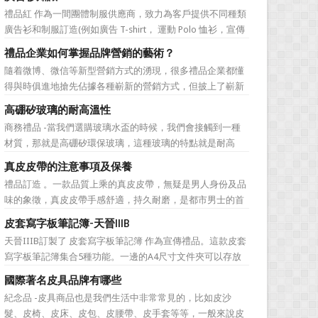
無法自拔，這其中，最為常見的誤區有： 誤區一：不清
禮品紅 作為一間團體制服供應商，致力為客戶提供不同種類
楚品牌到底在表達什麼 很多禮品企業在推廣品牌之前，
廣告衫和制服訂造(例如廣告 T-shirt， 運動 Polo 恤衫，宣傳
不知道到...
背心，風褸外套禮品，訂造球衣等)，從公司員工制服，到不
禮品企業如何掌握品牌營銷的藝術？
同宣傳活動用的制服。禮品紅都可以為客戶度身...
隨着微博、微信等新型營銷方式的湧現，很多禮品企業都懂
得與時俱進地搶先佔據各種嶄新的營銷方式，但披上了嶄新
的營銷軀殼，卻沒有掌握營銷的靈魂。要知道，營銷真正的
高硼矽玻璃的耐高溫性
價值不是將品牌鋪設到消費者眼前，而是將品牌印到消費者
商務禮品 -當我們選購玻璃水盃的時候，我們會接觸到一種
心裡 與消費者的心理距離的拉近，並不是一朝一夕的事
材質，那就是高硼矽環保玻璃，這種玻璃的特點就是耐高
情，需要做好持...
溫，那麼這個耐高溫的溫度限製和準確的含義是什麼呢?禮品
真皮皮帶的注意事項及保養
紅的小編給大家總結如下。 耐熱玻璃【Heat-resistant
禮品訂造 。一款品質上乘的真皮皮帶，無疑是男人身份及品
glass】是指含有耐熱性強的硼酸﹑矽酸成分,能夠...
味的象徵，真皮皮帶手感舒適，持久耐磨，是都市男士的首
選。當你還在髮愁老爸生日禮物送什麼的時候，一款真皮皮
皮套寫字板筆記簿-天晉IIIB
帶就是非常不錯的選擇。但是真皮皮帶如果疏於保養，也會
天晉IIIB訂製了 皮套寫字板筆記簿 作為宣傳禮品。這款皮套
黯然失色，出現裂痕和破損的痕跡，今天小編就爲大家分享
寫字板筆記簿集合5種功能。一邊的A4尺寸文件夾可以存放
真皮皮帶的注意事項...
A4紙或宣傳冊等。A4文件夾下是一個票據夾，可以存放收據
國際著名皮具品牌有哪些
或支票。然後就是透明的名片夾。在正中可以掛插一支廣告
紀念品 -皮具商品也是我們生活中非常常見的，比如皮沙
筆。最後一邊則是一本帶橫線的便簽紙，還可以當作寫字
髮、皮椅、皮床、皮包、皮腰帶、皮手套等等，一般來說皮