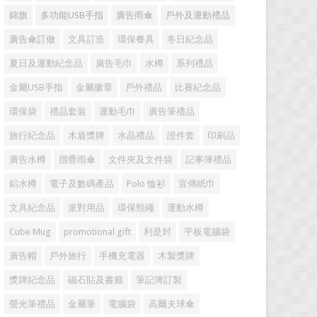
錦旗
多功能USB手指
廣告雨傘
戶外及運動禮品
廣告傘訂做
文具訂造
環保餐具
冬日紀念品
夏日及運動紀念品
廣告毛巾
水樽
系列禮品
金屬USB手指
金屬徽章
戶外禮品
比賽紀念品
環保袋
禮品套裝
運動毛巾
廣告筆禮品
旅行紀念品
木盾獎牌
水晶禮品
證件套
印刷品
廣告水樽
摺疊雨傘
文件夾及文件袋
記事簿禮品
鋁水樽
電子及數碼產品
Polo 恤衫
宣傳紙巾
文具紀念品
派對用品
環保頸繩
運動水樽
Cube Mug
promotional gift
利是封
平板電腦袋
廣告帽
戶外旅行
手機充電器
木製獎牌
獎牌紀念品
磁石貼及書籤
筆記簿訂製
螢光筆禮品
金屬筆
電腦袋
高爾夫球傘