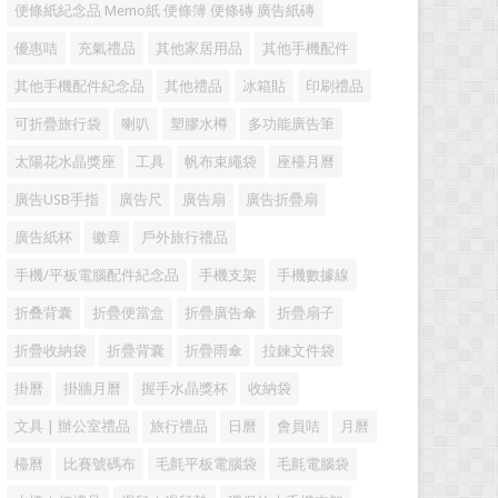
便條紙紀念品 Memo紙 便條簿 便條磚 廣告紙磚
優惠咭
充氣禮品
其他家居用品
其他手機配件
其他手機配件紀念品
其他禮品
冰箱貼
印刷禮品
可折疊旅行袋
喇叭
塑膠水樽
多功能廣告筆
太陽花水晶獎座
工具
帆布束繩袋
座檯月曆
廣告USB手指
廣告尺
廣告扇
廣告折疊扇
廣告紙杯
徽章
戶外旅行禮品
手機/平板電腦配件紀念品
手機支架
手機數據線
折叠背囊
折疊便當盒
折疊廣告傘
折疊扇子
折疊收納袋
折疊背囊
折疊雨傘
拉鍊文件袋
掛曆
掛牆月曆
握手水晶獎杯
收納袋
文具 | 辦公室禮品
旅行禮品
日曆
會員咭
月曆
檯曆
比賽號碼布
毛氈平板電腦袋
毛氈電腦袋