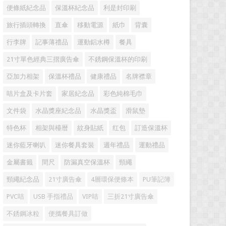
便條紙紀念品
保溫杯紀念品
利是封印刷
旅行插頭轉換
直傘
移動電源
紙巾
背囊
行李牌
記事薄禮品
運動鋁水樽
餐具
21寸單色經典三摺廣告傘
不銹鋼保溫杯的印刷
亞加力相架
保溫杯禮品
健康禮品
名牌襟章
咭片盒及卡片套
家居紀念品
彩色純棉毛巾
文件袋
水晶獎座紀念品
水晶獎盃
滑鼠墊
特色杯
相架與檯暦
紋身貼紙
红包
訂造保溫杯
迷你藍牙喇叭
迷你餐具套裝
週年禮品
運動禮品
金屬書籤
間尺
防漏真空保溫杯
頸繩
頸繩紀念品
21寸廣告傘
4層環保便條本
PU筆記簿
PVC咭
USB 手指禮品
VIP咭
三折21寸廣告傘
不銹鋼冰粒
便攜餐具訂做