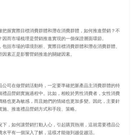
把握實際目標消費群體和潛在消費群體，如何推進營銷？不
？因而市場梳理是營銷推進實現的一個保證層面環節。
包括市場的環境剖析、實際目標消費群體和潛在消費群體、
些因素正是影響營銷推進的關鍵因素。
公司在做營銷活動時，一定要準確把脈產品主消費群體的特
個禮品營銷實施過程中。比如，相較於男性消費者，女性消費
價格也更為敏感，而且她們的情緒也更加多變。因此，主要針
實施、推進禮品營銷方式和手段、策略。
下，如何讓營銷打動人心，引起購買熱潮，這就需要禮品公
費水平有一個深入了解，這樣才能做到越促越活。