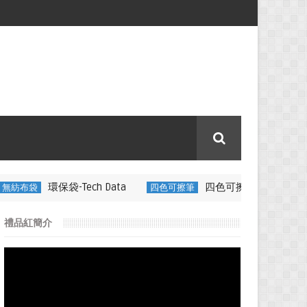
ech Data
四色可擦筆-百通電纜
四色可擦筆
350ML 折疊
禮品紅簡介