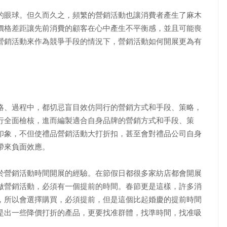
的眼球。但久而久之，頻繁的營銷活動也讓消費者產生了麻木
價格差距讓先前消費的顧客在心中產生不平衡感，並且可能喪
營銷活動來作為競爭手段的情況下，營銷活動如何開展更為有
、過程中，都切忌盲目效仿同行的營銷方式和手段、策略，
行全面檢核，進而編製適合自身品牌的營銷方式和手段、策
印象，不但使禮品營銷活動大打折扣，甚至會對禮品公司自身
帶來負面效應。
營銷活動時間開展的經驗。在節假日都很多家紡店都會開展
做營銷活動，必須有一個提前的時間。春節更是這樣，許多消
，所以會選擇購買，必須提前，但是這個比起婚慶的提前時間
是出一些降價打折的產品，更要找准群體，找準時間，找准吸