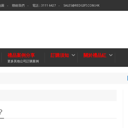
地圖
聯絡我們
電話 : 3111 6427
SALES@REDGIFT.COM.HK
禮品案例分享
訂購須知
關於禮品紅
更多其他公司訂購案例
環保袋-T
無紡布袋
？