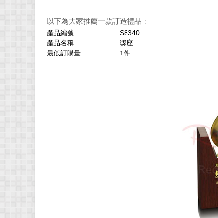
以下為大家推薦一款訂造禮品：
產品編號
S8340
產品名稱
獎座
最低訂購量
1件