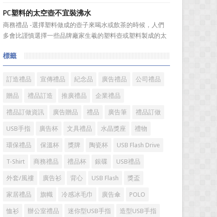
板。選擇...
具具備細膩的手感和自然的色澤度，所以深受消費者的青
PC塑料的太空壺不宜裝沸水
睞。國際著名皮具品牌有哪些?下麵就一起來了解一下吧!
商務禮品 -選擇塑料做成的壺子來喝水或飲茶的時候，人們
國際著名皮具品牌： 1、路易·威登(LV) 創立於
多會比謹慎選擇一些品牌廠家生羲的塑料壺或塑料製成的太
1...
空壺。塑料壺基本分爲PP和PC兩種材質，那用哪種材質的塑
標籤
料壺才安全? PP材質的耐熱性和穩定性好，但耐磨性比
PC差一些。而PC製品比PP製品更美觀，但不耐熱，且部分
PC...
訂造禮品
宣傳禮品
紀念品
廣告禮品
公司禮品
贈品
禮品訂造
推廣禮品
企業禮品
禮品訂做資訊
廣告贈品
禮品
廣告筆
禮品訂做
USB手指
廣告杯
文具禮品
水晶獎座
禮物
環保禮品
保溫杯
獎牌
陶瓷杯
USB Flash Drive
T-Shirt
商務禮品
禮品杯
銀碟
USB禮品
外套/風褸
廣告衫
背心
USB Flash
獎盃
家居禮品
旗幟
冷感冰毛巾
廣告傘
POLO
恤衫
辦公室禮品
迷你型USB手指
造型USB手指