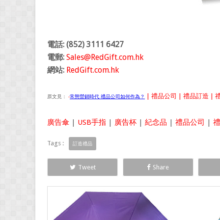
電話: (852) 3111 6427
電郵:
Sales@RedGift.com.hk
網站:
RedGift.com.hk
| 禮品公司 | 禮品訂造 | 禮
原文見：
-
常態營銷時代 禮品公司如何作為？
廣告傘
|
USB手指
|
廣告杯
|
紀念品
|
禮品公司
|
Tags :
訂造禮品
Tweet
Share