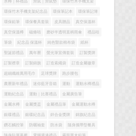
水樽｜杯禮品
滑鼠｜滑鼠墊
環保竹木手機支架
環保竹木手機支架紀念品
環保筆記本
環保筆記簿
環保鉛筆
環保餐具套裝
皮具贈品
真空保溫杯
真空保溫樽
磁條咭
磨砂半透明直柄雨傘
禮品咭
筆袋
紀念品 保溫杯
純色豎款棉布袋
紙杯
聖誕節禮品
萬年曆
螢光筆宣傳套裝
訂製獎牌
訂製襟章
訂製錦旗
訂造索繩袋
訂造金屬徽章
超細纖維萬用毛巾
足球獎牌
跑步腰包
農曆新年禮品
迷你藍牙音箱
運動
運動水樽禮品
運動紀念品
運動｜比賽禮品
金屬廣告筆
金屬水樽
金屬獎盃
金屬禮品筆
金屬運動水樽
銀碟禮品
銀碟紀念品
鋅合金獎牌
錦旗紀念品
鑽石觸控筆
防曬袖套
防水袋
隨身攜帶型餐具
隨身貼屏幕擦
電腦週邊禮品
霧面黑木鉛筆