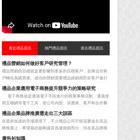
最近禮品資訊
熱門禮品資訊
過去禮品資訊
禮品營銷如何做好客戶研究管理？
禮品營銷的目標就是要影響到更多的目標客戶，並將這些客
戶轉化為購買者。成功的營銷需要禮品經銷商對於客戶進行
相應的分類，了解不同類型客戶的貢獻度，從而有的放矢的
禮品企業應用電子商務提升競爭力的策略研究
制定相應的營銷對策，而這需要對於客戶研究方面更多地投
電子商務就是通過電子手段進行的商業事務活動，通過使
入，這不僅是銷售環節的事，也需要營銷管理策略的整體支
用互聯網等電子工具，使公司內部、供應商、客戶和合作夥
持。具體來說，有以下...
伴之間，利用電子業務共享信息，實現企業間業務流程的電
禮品企業品牌推廣需走出三大誤區
子化，配合企業內部的電子化生產管理系統，提高企業的生
在當前低迷的市場環境下，不少禮品公司不惜花重金在其品
產、庫存、流通和資金等各個環節的效率。它具有結構性、
牌推廣上，希望藉此能夠讓其迅速脫穎而出，但在其品牌推
動態性、社...
廣的營銷管理思路上，也有許多禮品企業走入了幾大誤區而
廣告衫知識