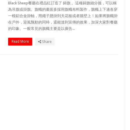
Black Sheep餐廳在禮品紅訂造了 錦旗 。這種錦旗細分後，可以稱
為吊旗或掛旗。旗幟的畫面多採用旗幟布料製作，旗幟上下邊各穿
一根鋁合金掛軸，用繩子懸掛到天花板或者牆壁上！如果將旗幟掛
在戶外，迎風飄動的同時，還能達到宣傳的效果，加深大家對餐廳
的印象。一般常見的旗幟主要是以廣告...
Read More
Share