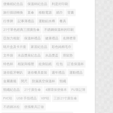
便條紙紀念品
保溫杯紀念品
利是封印刷
旅行插頭轉換
直傘
移動電源
紙巾
背囊
行李牌
記事薄禮品
運動鋁水樽
餐具
21寸單色經典三摺廣告傘
不銹鋼保溫杯的印刷
亞加力相架
保溫杯禮品
健康禮品
名牌襟章
咭片盒及卡片套
家居紀念品
彩色純棉毛巾
文件袋
水晶獎座紀念品
水晶獎盃
滑鼠墊
特色杯
相架與檯暦
紋身貼紙
红包
訂造保溫杯
迷你藍牙喇叭
迷你餐具套裝
週年禮品
運動禮品
金屬書籤
間尺
防漏真空保溫杯
頸繩
頸繩紀念品
21寸廣告傘
4層環保便條本
PU筆記簿
PVC咭
USB 手指禮品
VIP咭
三折21寸廣告傘
不銹鋼冰粒
便攜餐具訂做