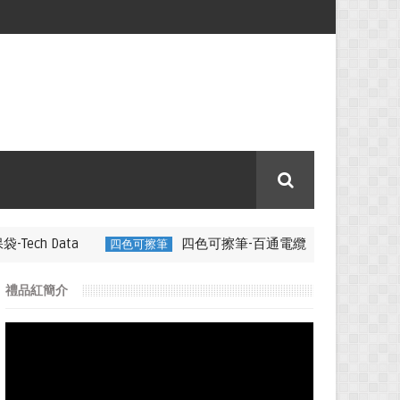
四色可擦筆-百通電纜
四色可擦筆
350ML 折疊矽膠咖啡杯特色
禮品紅簡介