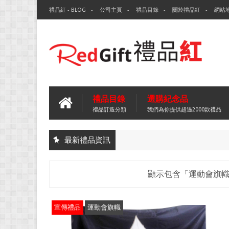
禮品紅 - BLOG
公司主頁
禮品目錄
關於禮品紅
網站
禮品目錄
選購紀念品
禮品訂造分類
我們為你提供超過2000款禮品
最新禮品資訊
顯示包含「運動會旗
宣傳禮品
運動會旗幟