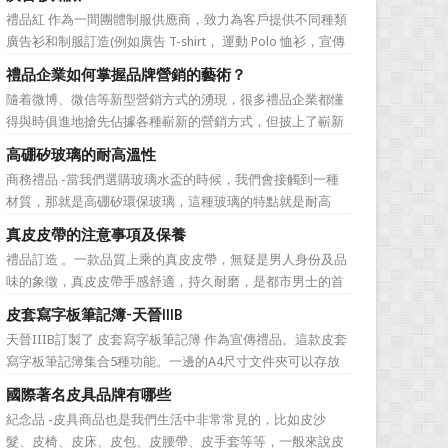
無法自拔，這其中，最為常見的誤區有： 誤區一：不清
禮品紅 作為一間團體制服供應商，致力為客戶提供不同種類
楚品牌到底在表達什麼 很多禮品企業在推廣品牌之前，
廣告衫和制服訂造(例如廣告 T-shirt， 運動 Polo 恤衫，宣傳
不知道到...
背心，風褸外套禮品，訂造球衣等)，從公司員工制服，到不
禮品企業如何掌握品牌營銷的藝術？
同宣傳活動用的制服。禮品紅都可以為客戶度身...
隨着微博、微信等新型營銷方式的湧現，很多禮品企業都懂
得與時俱進地搶先佔據各種嶄新的營銷方式，但披上了嶄新
的營銷軀殼，卻沒有掌握營銷的靈魂。要知道，營銷真正的
高硼矽玻璃的耐高溫性
價值不是將品牌鋪設到消費者眼前，而是將品牌印到消費者
商務禮品 -當我們選購玻璃水盃的時候，我們會接觸到一種
心裡 與消費者的心理距離的拉近，並不是一朝一夕的事
材質，那就是高硼矽環保玻璃，這種玻璃的特點就是耐高
情，需要做好持...
溫，那麼這個耐高溫的溫度限製和準確的含義是什麼呢?禮品
真皮皮帶的注意事項及保養
紅的小編給大家總結如下。 耐熱玻璃【Heat-resistant
禮品訂造 。一款品質上乘的真皮皮帶，無疑是男人身份及品
glass】是指含有耐熱性強的硼酸﹑矽酸成分,能夠...
味的象徵，真皮皮帶手感舒適，持久耐磨，是都市男士的首
選。當你還在髮愁老爸生日禮物送什麼的時候，一款真皮皮
皮套寫字板筆記簿-天晉IIIB
帶就是非常不錯的選擇。但是真皮皮帶如果疏於保養，也會
天晉IIIB訂製了 皮套寫字板筆記簿 作為宣傳禮品。這款皮套
黯然失色，出現裂痕和破損的痕跡，今天小編就爲大家分享
寫字板筆記簿集合5種功能。一邊的A4尺寸文件夾可以存放
真皮皮帶的注意事項...
A4紙或宣傳冊等。A4文件夾下是一個票據夾，可以存放收據
國際著名皮具品牌有哪些
或支票。然後就是透明的名片夾。在正中可以掛插一支廣告
紀念品 -皮具商品也是我們生活中非常常見的，比如皮沙
筆。最後一邊則是一本帶橫線的便簽紙，還可以當作寫字
髮、皮椅、皮床、皮包、皮腰帶、皮手套等等，一般來說皮