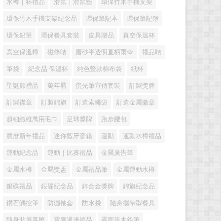
水樽｜杯禮品
滑鼠｜滑鼠墊
環保竹木手機支架
環保竹木手機支架紀念品
環保筆記本
環保筆記簿
環保鉛筆
環保餐具套裝
皮具贈品
真空保溫杯
真空保溫樽
磁條咭
磨砂半透明直柄雨傘
禮品咭
筆袋
紀念品 保溫杯
純色豎款棉布袋
紙杯
聖誕節禮品
萬年曆
螢光筆宣傳套裝
訂製獎牌
訂製襟章
訂製錦旗
訂造索繩袋
訂造金屬徽章
超細纖維萬用毛巾
足球獎牌
跑步腰包
農曆新年禮品
迷你藍牙音箱
運動
運動水樽禮品
運動紀念品
運動｜比賽禮品
金屬廣告筆
金屬水樽
金屬獎盃
金屬禮品筆
金屬運動水樽
銀碟禮品
銀碟紀念品
鋅合金獎牌
錦旗紀念品
鑽石觸控筆
防曬袖套
防水袋
隨身攜帶型餐具
隨身貼屏幕擦
電腦週邊禮品
霧面黑木鉛筆