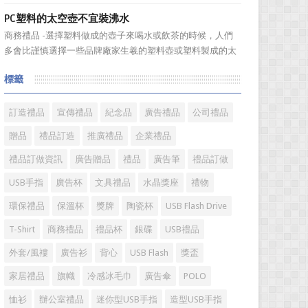
板。選擇...
具具備細膩的手感和自然的色澤度，所以深受消費者的青
PC塑料的太空壺不宜裝沸水
睞。國際著名皮具品牌有哪些?下麵就一起來了解一下吧!
商務禮品 -選擇塑料做成的壺子來喝水或飲茶的時候，人們
國際著名皮具品牌： 1、路易·威登(LV) 創立於
多會比謹慎選擇一些品牌廠家生羲的塑料壺或塑料製成的太
1...
空壺。塑料壺基本分爲PP和PC兩種材質，那用哪種材質的塑
標籤
料壺才安全? PP材質的耐熱性和穩定性好，但耐磨性比
PC差一些。而PC製品比PP製品更美觀，但不耐熱，且部分
PC...
訂造禮品
宣傳禮品
紀念品
廣告禮品
公司禮品
贈品
禮品訂造
推廣禮品
企業禮品
禮品訂做資訊
廣告贈品
禮品
廣告筆
禮品訂做
USB手指
廣告杯
文具禮品
水晶獎座
禮物
環保禮品
保溫杯
獎牌
陶瓷杯
USB Flash Drive
T-Shirt
商務禮品
禮品杯
銀碟
USB禮品
外套/風褸
廣告衫
背心
USB Flash
獎盃
家居禮品
旗幟
冷感冰毛巾
廣告傘
POLO
恤衫
辦公室禮品
迷你型USB手指
造型USB手指