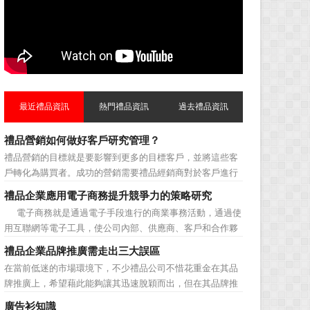
最近禮品資訊
熱門禮品資訊
過去禮品資訊
禮品營銷如何做好客戶研究管理？
禮品營銷的目標就是要影響到更多的目標客戶，並將這些客
戶轉化為購買者。成功的營銷需要禮品經銷商對於客戶進行
相應的分類，了解不同類型客戶的貢獻度，從而有的放矢的
禮品企業應用電子商務提升競爭力的策略研究
制定相應的營銷對策，而這需要對於客戶研究方面更多地投
電子商務就是通過電子手段進行的商業事務活動，通過使
入，這不僅是銷售環節的事，也需要營銷管理策略的整體支
用互聯網等電子工具，使公司內部、供應商、客戶和合作夥
持。具體來說，有以下...
伴之間，利用電子業務共享信息，實現企業間業務流程的電
禮品企業品牌推廣需走出三大誤區
子化，配合企業內部的電子化生產管理系統，提高企業的生
在當前低迷的市場環境下，不少禮品公司不惜花重金在其品
產、庫存、流通和資金等各個環節的效率。它具有結構性、
牌推廣上，希望藉此能夠讓其迅速脫穎而出，但在其品牌推
動態性、社...
廣的營銷管理思路上，也有許多禮品企業走入了幾大誤區而
廣告衫知識