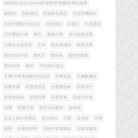
便條紙紀念品 Memo紙 便條簿 便條磚 廣告紙磚
優惠咭
充氣禮品
其他家居用品
其他手機配件
其他手機配件紀念品
其他禮品
冰箱貼
印刷禮品
可折疊旅行袋
喇叭
塑膠水樽
多功能廣告筆
太陽花水晶獎座
工具
帆布束繩袋
座檯月曆
廣告USB手指
廣告尺
廣告扇
廣告折疊扇
廣告紙杯
徽章
戶外旅行禮品
手機/平板電腦配件紀念品
手機支架
手機數據線
折叠背囊
折疊便當盒
折疊廣告傘
折疊扇子
折疊收納袋
折疊背囊
折疊雨傘
拉鍊文件袋
掛曆
掛牆月曆
握手水晶獎杯
收納袋
文具 | 辦公室禮品
旅行禮品
日曆
會員咭
月曆
檯曆
比賽號碼布
毛氈平板電腦袋
毛氈電腦袋