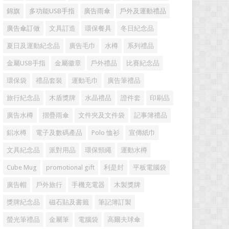
錦旗
多功能USB手指
廣告雨傘
戶外及運動禮品
廣告傘訂做
文具訂造
環保餐具
冬日紀念品
夏日及運動紀念品
廣告毛巾
水樽
系列禮品
金屬USB手指
金屬徽章
戶外禮品
比賽紀念品
環保袋
禮品套裝
運動毛巾
廣告筆禮品
旅行紀念品
木盾獎牌
水晶禮品
證件套
印刷品
廣告水樽
摺疊雨傘
文件夾及文件袋
記事簿禮品
鋁水樽
電子及數碼產品
Polo 恤衫
宣傳紙巾
文具紀念品
派對用品
環保頸繩
運動水樽
Cube Mug
promotional gift
利是封
平板電腦袋
廣告帽
戶外旅行
手機充電器
木製獎牌
獎牌紀念品
磁石貼及書籤
筆記簿訂製
螢光筆禮品
金屬筆
電腦袋
高爾夫球傘