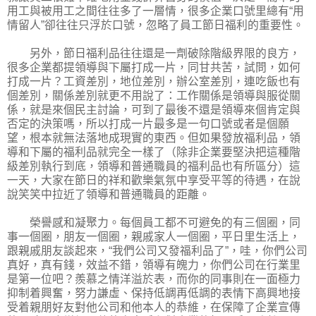
用工與被用工之間往往多了一層情，很多企業口號里總有“用
情留人”卻往往只浮於口號，忽略了員工節日福利的重要性。
另外，節日福利品往往還是一劑破除階級界限的良方，
很多企業都提領導與下屬打成一片，同甘共苦，試問，如何
打成一片？工資差別，地位差別，辦公室差別，連吃飯也有
個差別，關係差別就更不用說了：工作關係是領導與服從關
係，就是來個民主討論，可到了最後不還是領導來個肯定與
否定的決策嗎，所以打成一片最多是一句口號或者是個願
望，根本就無法落地成現實的東西。但如果發放福利品，領
導和下屬的福利品就完全一樣了（除非企業要堅決把這種階
級差別執行到底，領導和普通職員的福利品也有所區分）這
一天，大家在節日的祥和歡樂氣氛中享受平等的待遇，在說
說笑笑中拉近了領導和普通職員的距離。
榮譽感和凝聚力。每個員工都不可避免的有三個圈，同
事一個圈，朋友一個圈，親戚家人一個圈，平日里生活上，
跟親戚朋友談起來，“我們公司又發福利品了”，哇，你們公司
真好，真有錢，效益不錯，領導有魄力，你們公司在行業里
是第一位吧？羨慕之情洋溢於表，而你的同事則在一面極力
抑制着興奮，努力謙虛、保持低調再低調的表情下高興地接
受着親朋好友對他公司和他本人的恭維，在保障了企業宣傳