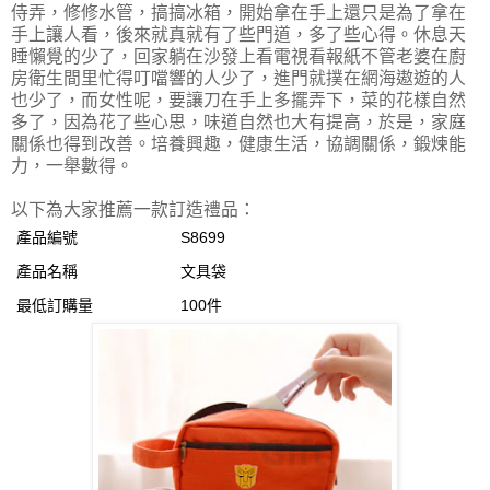
侍弄，修修水管，搞搞冰箱，開始拿在手上還只是為了拿在
手上讓人看，後來就真就有了些門道，多了些心得。休息天
睡懶覺的少了，回家躺在沙發上看電視看報紙不管老婆在廚
房衛生間里忙得叮噹響的人少了，進門就撲在網海遨遊的人
也少了，而女性呢，要讓刀在手上多擺弄下，菜的花樣自然
多了，因為花了些心思，味道自然也大有提高，於是，家庭
關係也得到改善。培養興趣，健康生活，協調關係，鍛煉能
力，一舉數得。
以下為大家推薦一款訂造禮品：
產品編號
S8699
產品名稱
文具袋
最低訂購量
100件