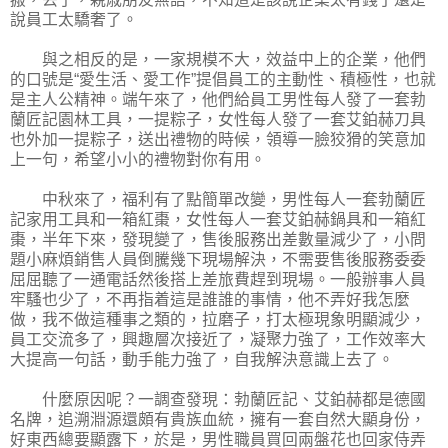
說員工太驕奢了。
與之相反的是，一家規模不大，效益中上的企業，他們
的口號是“愛生活、愛工作”提倡員工的主動性、積極性，也就
是主人公精神。端午來了，他們給員工男性每人發了一套勃
蘭匠記園林工具，一提粽子，女性每人發了一套艾鉑赫刀具
也外加一提粽子，送出禮物的時候，領導一臉狡猾的笑意加
上一句，希望小小的禮物對你有用。
中秋來了，福利有了點簡單改變，男性每人一套勃蘭匠
記家用工具和一箱紅棗，女性每人一套艾鉑赫鍋具和一箱紅
棗，半年下來，發現變了，售後服務出差數量減少了，小問
題小麻煩銷售人員倒騰幾下現場解決，不需要售後服務委委
屈屈聽了一通電話然後搭上差旅費趕到現場。一般辦事人員
牢騷也少了，不再指着這是誰誰的事情，他不弄好我怎麼
做，我不做這種事之類的，拉磨子，打太極現象明顯減少，
員工交流多了，興趣層次接近了，凝聚力強了，工作效率大
大提高一句話，動手能力強了，自我解決意識上去了。
什麼原因呢？一調查發現：勃蘭匠記、艾鉑赫都是德國
名牌，追溯淵源還頗有貴族血統，擁有一套自然大顯身份，
好東西總要顯露下，於是，男性職員買回兩盤花也回家侍弄