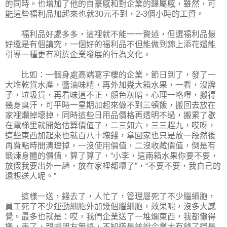
的同時。也增加了他的自豪感和對企業的歸屬感，雖然，可
能這些福利品加起來也就30元不到，2-3個小時的工資。
福利品好處多多，這裡就不能一一贅述，但選福利品最
好還是有個講究，一個好的福利品不但能做到錦上添花還能
引導一種更有利於企業發展的行為文化。
比如：一個身處高端寫字樓的企業，節日到了，發了一
大堆乾貨水產，醬油味精，再外加幾大箱水果，一看，沒牌
子，垃圾貨，再看味道不正，顏色灰暗，心理一咯噔，搬得
幾身臭汗，可平時一星期加起來做不到三頓飯，搬回去放在
家裡爛掉壞掉，同時這些日用品價格再透明不過，搬累了歇
在電梯里就開始估算價值了，二三如六，三三趕九，哎呀，
這些東西加起來也就百八十塊錢，拿回家也只是放一段然後
再費點時間清理掉，一沒使用價值，二沒收藏價值，倒是有
鍛煉身體的價值，算了算了，“小李，這兩箱水果你要不要，
放假我要出外一趟，放在家裡都壞了”，“不要不要，我自己的
還想送人呢。”
這樣一送，錢去了，人忙了，管理層死了不少腦細胞，
員工死了不少運動細胞外加幾個腦細胞，效果呢，沒多大感
覺。最多也就是：哎，我們企業送了一堆爛東西，我都懶得
搬，丟了，親戚朋友無語，不知道是該說企業太有錢了還是