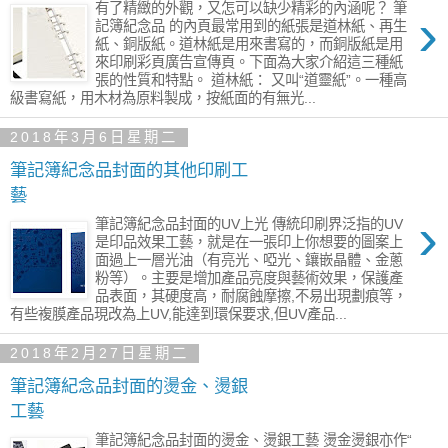
有了精緻的外觀，又怎可以缺少精彩的內涵呢？ 筆
›
記簿紀念品 的內頁最常用到的紙張是道林紙、再生
紙、銅版紙。道林紙是用來書寫的，而銅版紙是用
來印刷彩頁廣告宣傳頁。下面為大家介紹這三種紙
張的性質和特點。 道林紙： 又叫“道靈紙”。一種高
級書寫紙，用木材為原料製成，按紙面的有無光...
2018年3月6日星期二
筆記簿紀念品封面的其他印刷工
藝
›
筆記簿紀念品封面的UV上光 傳統印刷界泛指的UV
是印品效果工藝，就是在一張印上你想要的圖案上
面過上一層光油（有亮光、啞光、鑲嵌晶體、金蔥
粉等）。主要是增加產品亮度與藝術效果，保護產
品表面，其硬度高，耐腐蝕摩擦,不易出現劃痕等，
有些複膜產品現改為上UV,能達到環保要求,但UV產品...
2018年2月27日星期二
筆記簿紀念品封面的燙金、燙銀
工藝
筆記簿紀念品封面的燙金、燙銀工藝 燙金燙銀亦作“