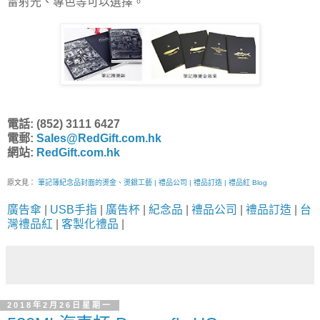
雷射光、專色等可以選擇。
電話: (852) 3111 6427
電郵:
Sales@RedGift.com.hk
網站:
RedGift.com.hk
原文見：
筆記簿紀念品封面的燙金、燙銀工藝 | 禮品公司 | 禮品訂造 | 禮品紅 Blog
廣告傘
|
USB手指
|
廣告杯
|
紀念品
|
禮品公司
|
禮品訂造
|
台
灣禮品紅
|
客製化禮品
|
2018年2月26日星期一