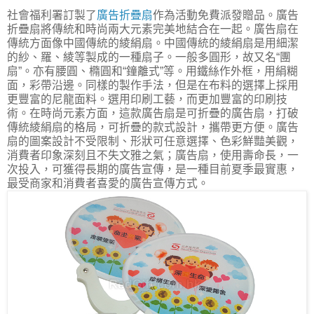
社會福利署訂製了
廣告折疊扇
作為活動免費派發贈品。廣告
折疊扇將傳統和時尚兩大元素完美地結合在一起。廣告扇在
傳統方面像中國傳統的綾絹扇。中國傳統的綾絹扇是用細潔
的紗、羅、綾等製成的一種扇子。一般多圓形，故又名“團
扇”。亦有腰圓、橢圓和“鐘離式”等。用鐵絲作外框，用絹糊
面，彩帶沿邊。同樣的製作手法，但是在布料的選擇上採用
更豐富的尼龍面料。選用印刷工藝，而更加豐富的印刷技
術。在時尚元素方面，這款廣告扇是可折疊的廣告扇，打破
傳統綾絹扇的格局，可折疊的款式設計，攜帶更方便。廣告
扇的圖案設計不受限制、形狀可任意選擇、色彩鮮豔美觀，
消費者印象深刻且不失文雅之氣；廣告扇，使用壽命長，一
次投入，可獲得長期的廣告宣傳，是一種目前夏季最實惠，
最受商家和消費者喜愛的廣告宣傳方式。