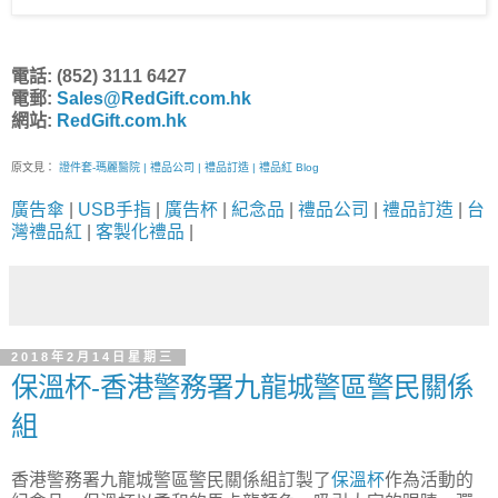
電話: (852) 3111 6427
電郵:
Sales@RedGift.com.hk
網站:
RedGift.com.hk
原文見：
證件套-瑪麗醫院 | 禮品公司 | 禮品訂造 | 禮品紅 Blog
廣告傘
|
USB手指
|
廣告杯
|
紀念品
|
禮品公司
|
禮品訂造
|
台
灣禮品紅
|
客製化禮品
|
2018年2月14日星期三
保溫杯-香港警務署九龍城警區警民關係
組
香港警務署九龍城警區警民關係組訂製了
保溫杯
作為活動的