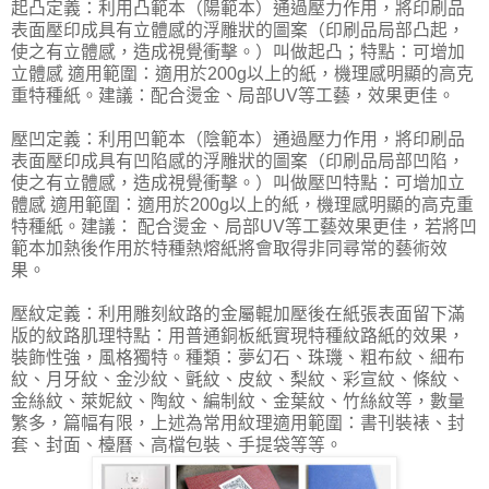
起凸定義：利用凸範本（陽範本）通過壓力作用，將印刷品
表面壓印成具有立體感的浮雕狀的圖案（印刷品局部凸起，
使之有立體感，造成視覺衝擊。）叫做起凸；特點：可增加
立體感 適用範圍：適用於200g以上的紙，機理感明顯的高克
重特種紙。建議：配合燙金、局部UV等工藝，效果更佳。
壓凹定義：利用凹範本（陰範本）通過壓力作用，將印刷品
表面壓印成具有凹陷感的浮雕狀的圖案（印刷品局部凹陷，
使之有立體感，造成視覺衝擊。）叫做壓凹特點：可增加立
體感 適用範圍：適用於200g以上的紙，機理感明顯的高克重
特種紙。建議： 配合燙金、局部UV等工藝效果更佳，若將凹
範本加熱後作用於特種熱熔紙將會取得非同尋常的藝術效
果。
壓紋定義：利用雕刻紋路的金屬輥加壓後在紙張表面留下滿
版的紋路肌理特點：用普通銅板紙實現特種紋路紙的效果，
裝飾性強，風格獨特。種類：夢幻石、珠璣、粗布紋、細布
紋、月牙紋、金沙紋、氈紋、皮紋、梨紋、彩宣紋、條紋、
金絲紋、萊妮紋、陶紋、編制紋、金葉紋、竹絲紋等，數量
繁多，篇幅有限，上述為常用紋理適用範圍：書刊裝裱、封
套、封面、檯曆、高檔包裝、手提袋等等。