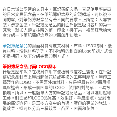
在日常辦公學習的文具中，筆記簿紀念品一直是使用率最高
的日常文具紀念品。在筆記簿紀念品的定製領域，可以說不
同的客戶對筆記簿紀念品有著不同的要求。正所謂：人靠衣
裝，佛靠金裝。筆記簿紀念品的封面外觀是吸引客戶的第一
感覺，就如人類交往時的第一印象。接下來，禮品紅就給大
家介紹一下筆記簿紀念品的封面印刷知識。
筆記簿紀念品
的封面材質有皮質材料、布料、PVC物料、紙
質材料、環保材料等等。不同物料的封面的Logo印刷方式也
不盡相同，以下介紹幾種印刷方式。
筆記簿紀念品封面LOGO壓印
什麼是壓印呢？在模具作用下使板料厚度發生變化，在筆記
簿紀念品封面上壓出起伏花紋或字樣的工序叫壓印。壓印工
藝製作的LOGO，不需要外加材料，只是把原有的封面用模
具壓進去，形成一個凹陷的LOGO。製作相對簡單，不易被
損壞。所以，一般簡單大方的筆記簿紀念品，可以選用壓印
工藝。封面壓印LOGO品質高，效果好，手感細膩，受到市
場的廣泛歡迎，是眾多方案中的首選。壓印的專業的說法，
從效果，還可以分為三種效果，凸面、凹面和花紋。