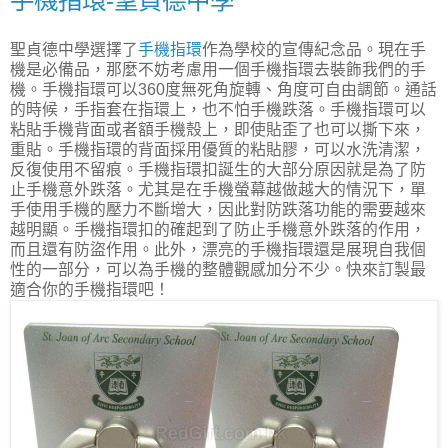
手機指環-聖貞德中學
聖貞德中學選擇了
手機指環
作為學校的宣傳紀念品。現在手
機是必備品，那麼不妨考慮用一個手機指環去裝飾我們的手
機。手機指環可以360度無死角旋轉、角度可自由調節。通話
的時候，手指套在指環上，也不怕手機跌落。手機指環可以
粘貼手機背面或者額手機殼上，即使貼歪了也可以撕下來，
重貼。手機指環的背面採用優質的粘貼膠，可以水洗清潔，
反復使用不留痕。手機指環扣誕生的大部分原因就是為了防
止手機意外跌落。尤其是在手機螢幕越做越大的情況下，單
手使用手機的壓力不斷增大，因此對防跌落功能的需要越來
越明顯。手機指環扣的確起到了防止手機意外跌落的作用，
而且還有防盜作用。此外，漂亮的手機指環還是展現自我個
性的一部分，可以為手機的整體觀感加分不少。快來訂製最
適合你的手機指環吧！