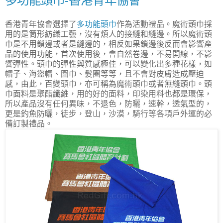
多功能頭巾-香港青年協會
香港青年協會選擇了
多功能頭巾
作為活動禮品。魔術頭巾採
用的是筒形紡織工藝，沒有煩人的接縫和縫邊。所以魔術頭
巾是不用鎖邊或者是縫邊的，相反如果鎖邊後反而會影響產
品的使用功能，首次使用後，會自然卷邊，不易開線，不影
響彈性。頭巾的彈性與質感極佳，可以變化出多種花樣，如
帽子、海盜帽、圍巾、髮圈等等，且不會對皮膚造成壓迫
感，由此，百變頭巾，亦可稱為魔術頭巾或者無縫頭巾。頭
巾面料是聚酯纖維，用的好的面料，印染用料也都是環保，
所以產品沒有任何異味，不退色，防曬，速幹，透氣型的，
更是釣魚防曬，徒步，登山，沙漠，騎行等各項戶外運的必
備訂製禮品。