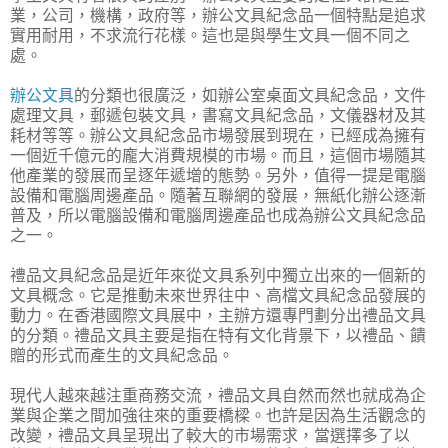
業，公司，機構，政府等，辦公文具紀念品一個特點是追求
實用耐用，不求流行花樣。這也是與學生文具一個不同之
處。
辦公文具
的分類也很廣泛，如辦公室桌面文具紀念品，文件
處理文具，郵遞包裝文具，書寫文具紀念品，文儀器材及其
耗材等等。辦公文具紀念品市場發展到現在，已經成為擁有
一個近千億元的龐大消費規模的市場。而且，這個市場隨其
他產業的發展而呈逐年遞增的態勢。另外，值得一提是電腦
設備和電腦周邊產品。隨著互聯網的發展，無紙化辦公逐漸
普及，所以電腦設備和電腦周邊產品也成為辦公文具紀念品
之一。
禮品文具紀念品是近年來從文具系列中獨立出來的一個新的
文具概念。它是推動未來世界往中、高檔文具紀念品發展的
動力。在香港國際文具展中，主辦方還專門劃分出禮品文具
的分類。禮品文具主要是指在特有文化背景下，以禮品、饋
贈的形式而產生的文具紀念品。
現代人越來越注重商務交流，禮品文具自然而然也就成為企
業與企業之間加強往來的重要橋樑。也許是因為生活觀念的
改變，禮品文具呈現出了較大的市場需求，當選擇多了以