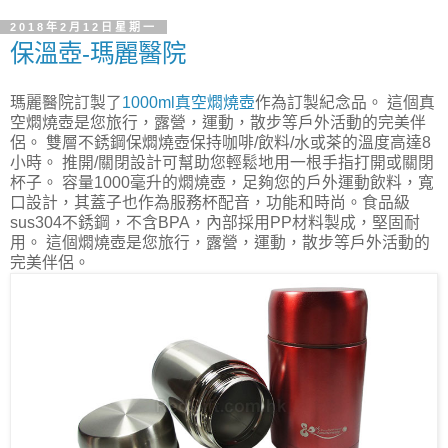
2018年2月12日星期一
保溫壺-瑪麗醫院
瑪麗醫院訂製了
1000ml真空燜燒壺
作為訂製紀念品。 這個真
空燜燒壺是您旅行，露營，運動，散步等戶外活動的完美伴
侶。 雙層不銹鋼保燜燒壺保持咖啡/飲料/水或茶的溫度高達8
小時。 推開/關閉設計可幫助您輕鬆地用一根手指打開或關閉
杯子。 容量1000毫升的燜燒壺，足夠您的戶外運動飲料，寬
口設計，其蓋子也作為服務杯配音，功能和時尚。食品級
sus304不銹鋼，不含BPA，內部採用PP材料製成，堅固耐
用。 這個燜燒壺是您旅行，露營，運動，散步等戶外活動的
完美伴侶。