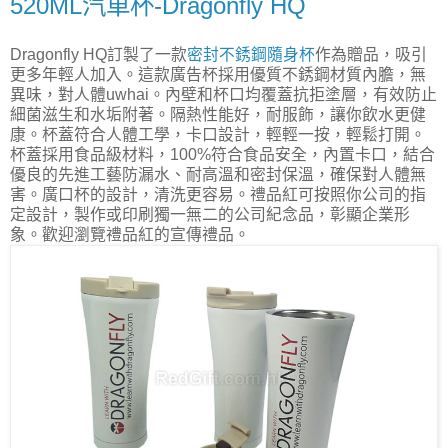
520ML汽車杯-Dragonfly HQ
Dragonfly HQ訂製了一款
密封不銹鋼隨身杯
作為贈品，吸引
更多年輕人加入。這款廣告杯採用優質不銹鋼材質內膽，無
異味，對人體uwhai。內壁和杯口均覆蓋抗拒塗層，有效防止
細菌滋生和水垢附著。隔熱性能好，耐服飾，讓你飲水更健
康。杯蓋符合人體工學，卡口設計，輕輕一按，輕鬆打開。
杯蓋採用食品級材料，100%符合食品安全，內置卡口，結合
優良的先進工藝防漏水、耐高溫和密封保溫，確保對人體無
害。廣口杯的設計，清洗更容易。禮品紅可按照你公司的指
定設計，製作或印刷獨一無二的公司紀念品，彰顯企業形
象。歡迎瀏覽禮品紅的宣傳禮品。