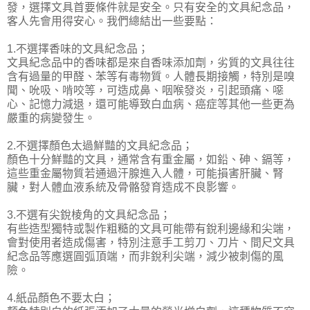
發，選擇文具首要條件就是安全。只有安全的文具紀念品，
客人先會用得安心。我們總結出一些要點：
1.不選擇香味的文具紀念品；
文具紀念品中的香味都是來自香味添加劑，劣質的文具往往
含有過量的甲醛、苯等有毒物質。人體長期接觸，特別是嗅
聞、吮吸、啃咬等，可造成鼻、咽喉發炎，引起頭痛、噁
心、記憶力減退，還可能導致白血病、癌症等其他一些更為
嚴重的病變發生。
2.不選擇顏色太過鮮豔的文具紀念品；
顏色十分鮮豔的文具，通常含有重金屬，如鉛、砷、鎘等，
這些重金屬物質若通過汗腺進入人體，可能損害肝臟、腎
臟，對人體血液系統及骨骼發育造成不良影響。
3.不選有尖銳棱角的文具紀念品；
有些造型獨特或製作粗糙的文具可能帶有銳利邊緣和尖端，
會對使用者造成傷害，特別注意手工剪刀、刀片、間尺文具
紀念品等應選圓弧頂端，而非銳利尖端，減少被刺傷的風
險。
4.紙品顏色不要太白；