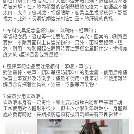
顏色特別白的紙張添加了大量的螢光增白劑，這種物質不容
易被分解，在人體內積蓄後會削弱機體免疫力。俗語說不能
太白，太白了會刺激、損傷眼睛，容易產生視覺疲勞，影響
視力。此外，長期接觸螢光劑會加重人體肝臟的負擔。
5.布料文具紀念品選無味、印刷好、輕薄的；
筆袋紀念品、書包等一定要無異味。其次，圖案的印刷質量
要好，不購買面料上有螢光粉的。另外，面料要輕薄、透
氣、耐用。特別提醒在購買時要注意選金屬配件少、揹帶寬
度大於5厘米且書包質量輕。
6.選擇筆紀念品要注意顏料、筆帽、筆芯；
對油畫棒、蠟筆、顏料等謹防顏料中的重金屬，使用后應儘
快蓋上筆蓋并及時洗手；儘量不使用中性筆芯，不使用難降
解且含有揮發性物質、油墨、浮脂等污染物。
7.儘量少用塗改液；
塗改液本身有一定毒性，如主要成份鈦白粉和甲基環己烷，
正常使用對人體形象很少，但由於小學生年齡較小，身體還
處於發育時期，長期接觸這類有機溶劑還是有不良影響。