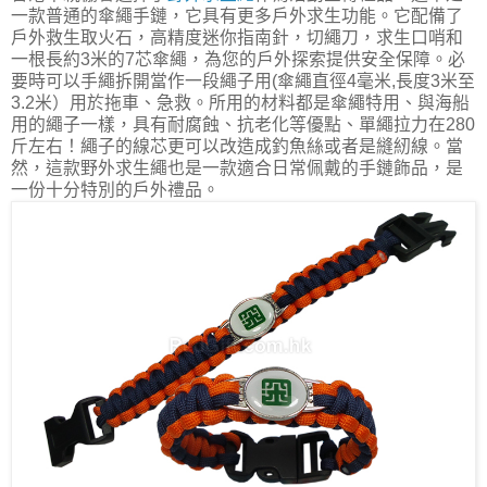
一款普通的傘繩手鏈，它具有更多戶外求生功能。它配備了
戶外救生取火石，高精度迷你指南針，切繩刀，求生口哨和
一根長約3米的7芯傘繩，為您的戶外探索提供安全保障。必
要時可以手繩拆開當作一段繩子用(傘繩直徑4毫米,長度3米至
3.2米）用於拖車、急救。所用的材料都是傘繩特用、與海船
用的繩子一樣，具有耐腐蝕、抗老化等優點、單繩拉力在280
斤左右！繩子的線芯更可以改造成釣魚絲或者是縫紉線。當
然，這款野外求生繩也是一款適合日常佩戴的手鏈飾品，是
一份十分特別的戶外禮品。