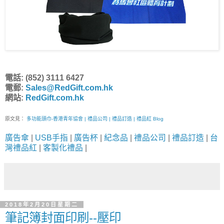
電話: (852) 3111 6427
電郵:
Sales@RedGift.com.hk
網站:
RedGift.com.hk
原文見：
多功能頭巾-香港青年協會 | 禮品公司 | 禮品訂造 | 禮品紅 Blog
廣告傘
|
USB手指
|
廣告杯
|
紀念品
|
禮品公司
|
禮品訂造
|
台
灣禮品紅
|
客製化禮品
|
2018年2月20日星期二
筆記簿封面印刷--壓印