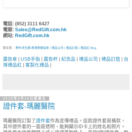
電話: (852) 3111 6427
電郵:
Sales@RedGift.com.hk
網站:
RedGift.com.hk
原文見：
野外求生繩-香港單親協會 | 禮品公司 | 禮品訂造 | 禮品紅 Blog
廣告傘
|
USB手指
|
廣告杯
|
紀念品
|
禮品公司
|
禮品訂造
|
台
灣禮品紅
|
客製化禮品
|
2018年2月16日星期五
證件套-瑪麗醫院
瑪麗醫院訂製了
證件套
作為宣傳禮品。這款證件套是橫款，
其中證件套的一面是透明，能夠顯示ID卡上的姓名和照片。