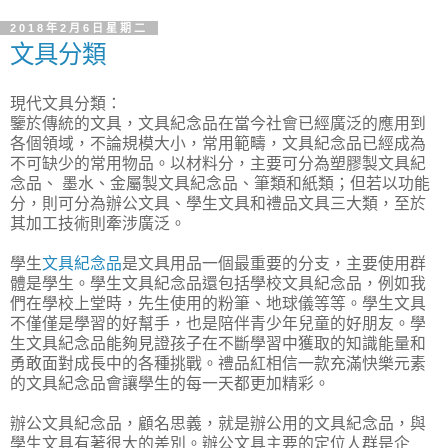
2018年2月6日星期二
文具分類
現代文具分類：
鑒於傳統的文具，文具紀念品在當今社會已經廣泛的應用到
各個領域，不論規模大小，常用範疇，文具紀念品已經成為
不可缺少的常用物品。以材料分，主要可分為塑膠製文具紀
念品、 墨水、金屬製文具紀念品、筆類和紙類；但若以功能
分，則可分為辦公文具、學生文具和禮品文具三大類，至於
其加工技術則牽涉廣泛。
學生
文具紀念品
是文具用品一個最重要的分支，主要使用群
體是學生。學生文具紀念品還包括學校文具紀念品，例如我
們在學校上堂時，先生使用的粉筆、地球儀等等。學生文具
不僅僅是學習的好幫手，也是陪伴青少年兒童的好朋友。學
生文具紀念品能夠見證孩子在不斷學習中獲取的知識能量和
勇敢面對成長中的各種挑戰。禮品紅相信一款充滿快樂元素
的文具紀念品會讓學生的每一天都更加精彩。
辦公文具紀念品，顧名思義，就是辦公用的文具紀念品，與
學生文具有著很大的差別。辦公文具主要的定位人群是企