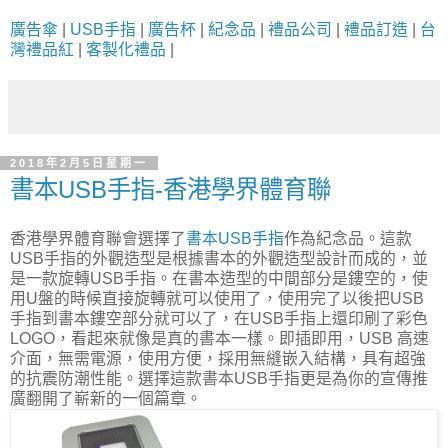
廣告傘
|
USB手指
|
廣告杯
|
紀念品
|
禮品公司
|
禮品訂造
|
台
灣禮品紅
|
客製化禮品
|
2018年2月5日星期一
書本USB手指-香港學界體育聯
香港學界體育聯會選擇了
書本USB手指
作為紀念品。這款
USB手指的外觀造型是根據書本的外觀造型設計而成的，並
是一款旋轉USB手指。在書本造型的中間部分是鏤空的，使
用U盤的時候直接旋轉就可以使用了，使用完了以後把USB
手指到書本鏤空部分就可以了，在USB手指上還印刷了彩色
LOGO，看起來就像是真的書本一樣。即插即用，USB 高速
介面，無需電源，使用方便，採用無縫嵌入結構，具有超強
的抗震防潮性能。選擇這款書本USB手指更是為你的宣傳推
廣翻開了嶄新的一個篇章。