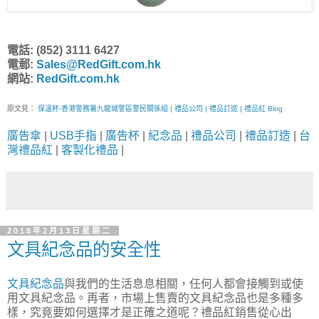
電話: (852) 3111 6427
電郵:
Sales@RedGift.com.hk
網站:
RedGift.com.hk
原文見：
保溫杯-香港警務署九龍城警區警民關係組 | 禮品公司 | 禮品訂造 | 禮品紅 Blog
廣告傘
|
USB手指
|
廣告杯
|
紀念品
|
禮品公司
|
禮品訂造
|
台
灣禮品紅
|
客製化禮品
|
2018年2月13日星期二
文具紀念品的安全性
文具紀念品
與我們的生活息息相關，任何人都會接觸到或使
用文具紀念品。再者，市場上售賣的文具紀念品也是多種多
樣，究竟要如何選擇才是正確之道呢？禮品紅銷售從心出