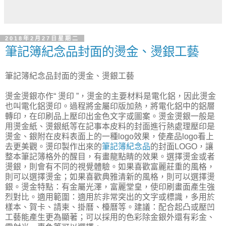
2018年2月27日星期二
筆記簿紀念品封面的燙金、燙銀工藝
筆記簿紀念品封面的燙金、燙銀工藝
燙金燙銀亦作“ 燙印 ”，燙金的主要材料是電化鋁，因此燙金
也叫電化鋁燙印。過程將金屬印版加熱，將電化鋁中的鋁層
轉印，在印刷品上壓印出金色文字或圖案。燙金燙銀一般是
用燙金紙、燙銀紙等在記事本皮料的封面進行熱處理壓印是
燙金、銀附在皮料表面上的一種logo效果，使產品logo看上
去更美觀。燙印製作出來的
筆記簿紀念品
的封面LOGO，讓
整本筆記簿格外的醒目，有畫龍點睛的效果。選擇燙金或者
燙銀，則會有不同的視覺體驗。如果喜歡富麗莊重的風格，
則可以選擇燙金；如果喜歡典雅清新的風格，則可以選擇燙
銀。燙金特點：有金屬光澤，富麗堂皇，使印刷畫面產生強
烈對比。適用範圍：適用於非常突出的文字或標識，多用於
樣本、賀卡、請柬、掛曆、檯曆等。建議：配合起凸或壓凹
工藝能產生更為顯著；可以採用的色彩除金銀外還有彩金、