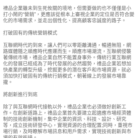
禮品企業雖未到生死攸關的境地，但需要做的也不僅僅是小
打小鬧的“營銷”，更應該從根本上審視企業的定位是否符合變
化的市場需求，並走出個性化、提高顧客忠誠度的路子。
打破固有的傳統營銷模式
互聯網時代的到來，讓人們可以零距離溝通，暢通無阻，網
路媒體隨之順應時代應運而生。順應市場潮流，互聯網侵襲
著傳統市場，禮品企業自然不能置身事外。傳統行業互聯網
化的發展已經成為了時代發展的必然趨勢，禮品企業若想加
快產業的轉型升級，挖掘更多的潛在客戶和市場資源，就必
須加快打破固有的傳統行銷模式，朝著線上的發展市場靠
攏。
將創新進行到底
除了與互聯網時代接軌以外，禮品企業也必須做好創新工
作。在創新道路上，禮品企業首先要建立起適應市場經濟體
制的技術創新機制，集中企業的資訊、科技、設計、研究
等，成立技術研發中心，實現資源的合理配置;同時，重視市
場行銷，及時瞭解市場訊息和用戶需求，實現技術創新與市
場的有效銜接。