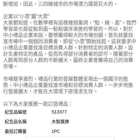
斷增加，因此，三四線城市的市場潛力還是巨大的。
企業以“小眾”贏“大眾”
大家都知道，在數學裡有這樣幾個量詞，“點、線、面”，我們
學習是也是從點到面一點點循序漸進的學習的。所以，對於
中小禮品企業來說，要想獲得較大的市場份額，首先就要找
准市場中一個個的消費者，即從“小眾”開始找起。這就要求中
小禮品企業要找准目標消費人群，針對特定的消費人群，設
計生產特定的產品，從而先得部分消費者的認可。隨著部分
人群再到部分人群的不斷擴大，最終企業會獲得自己的消費
市場。
市場競爭激烈，禮品行業的發展整體呈現出一個趨冷的態
勢，中小禮品企業要找准市場和目標消費人群，一步步地進
行發展擴大，才能在大環境下逆境求生存。
以下為大家推薦一款訂造禮品：
紀念品編號
S13377
紀念品名稱
木製獎牌
最低訂購量
1PC