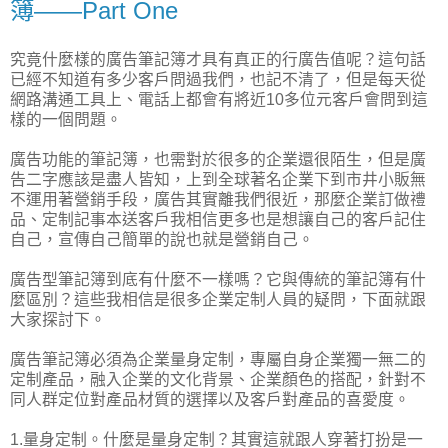
簿——Part One
究竟什麼樣的廣告筆記簿才具有真正的行廣告值呢？這句話
已經不知道有多少客戶問過我們，也記不清了，但是每天從
網路溝通工具上、電話上都會有將近10多位元客戶會問到這
樣的一個問題。
廣告功能的筆記簿，也需對於很多的企業還很陌生，但是廣
告二字應該是盡人皆知，上到全球著名企業下到市井小販無
不運用著營銷手段，廣告其實離我們很近，那麼企業訂做禮
品、定制記事本送客戶我相信更多也是想讓自己的客戶記住
自己，宣傳自己簡單的說也就是營銷自己。
廣告型筆記簿到底有什麼不一樣嗎？它與傳統的筆記簿有什
麼區別？這些我相信是很多企業定制人員的疑問，下面就跟
大家探討下。
廣告筆記簿必須為企業量身定制，專屬自身企業獨一無二的
定制產品，融入企業的文化背景、企業顏色的搭配，針對不
同人群定位對產品材質的選擇以及客戶對產品的喜愛度。
1.量身定制。什麼是量身定制？其實這就跟人穿著打扮是一