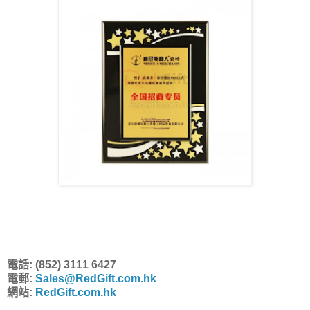
電話: (852) 3111 6427
電郵:
Sales@RedGift.com.hk
網站:
RedGift.com.hk