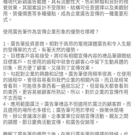
種現代新穎廣告載體，具有流動性大、色彩鮮豔和良好的視
覺效果，其圖案設計不受限制、結構可任意選擇以及美觀耐
用、質優價惠等多種優點，成為企業廣告宣傳的一種重要形
式。
使用廣告筆作為宣傳企業形象的優勢在哪裡？
1、廣告筆投資甚微。相對于高昂的電視謀體廣告和令人生厭
的發傳單的方式，有著天然的優勢。
2、目標客戶容易接受。將印有相關宣傳內容的禮品筆饋贈給
目標客戶，在使用的過程中就會在顧客心中留下生動具體的
印象，既方便了顧客，又達到了宣傳效果。
3、勾起對企業的興趣和記憶。廣告筆使用頻率很高，在使用
的過程中，會很容易看到我們企業的相關內容，而且是經常
會看到，可能很多東西看一遍就忘記了，但是每天都會看到
的東西，更容易被顧客所熟記，所以，對於企業的宣傳作用
不言而喻。
4、應用範圍廣泛。廣告筆禮品不但適用於廣泛的顧客群，而
且適用的場所也多樣化；廣告筆可用於學校、娛樂休閒場
所、辦公會議演示廳、企事業單位促銷宣傳活動、親友之間
的饋贈、節日慶典活動宣傳，和廣告促銷等。
瞭解了廣告筆的優勢之後，在進行廣告筆的選擇的時候，也