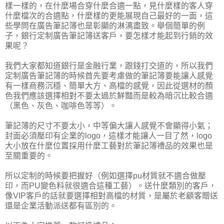
樣一樣的，在什麼場合穿什麼合適一點，見什麼樣的客人穿
什麼檔次的合適點，什麼樣的更能展現自己最好的一面，這
些學問在廣告筆記簿也是彰顯的淋漓盡致。舉個簡單的例
子，銀行定制廣告筆記簿送客戶，要怎樣才能起到行銷的效
果呢？
我們大家都知道銀行是金融行業，跟錢打交道的，所以我們
定制廣告筆記簿的時候首先要考慮做的筆記簿要能讓人感覺
有一樣商務沉穩、簡單大方、高檔的感覺，因此從選材的顏
色我們應該選擇相對不要太過於鮮豔而是較為暗沉比較合適
（黑色、灰色、咖啡色等等）。
筆記簿的尺寸不要太小，中等偏大讓人感覺不會顯得小氣；
封面必須壓印有企業的logo，這樣才能讓人一目了然，logo
大小放在什麼位置採用什麼工藝對於筆記簿禮品的效果也是
至關重要的。
所以定制的時候要把握好（例如選擇pu材質就不適合做壓
印，而PU變色料就很適合這種工藝）。送什麼類別的客戶，
像VIP客戶的話就要選擇相對高檔的材質，是屬於老顧客贈送
還是企業活動派送都有區別的。