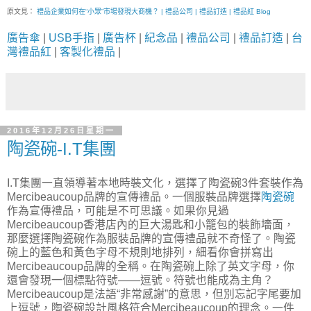
原文見：
禮品企業如何在“小眾”市場發現大商機？ | 禮品公司 | 禮品訂造 | 禮品紅 Blog
廣告傘
|
USB手指
|
廣告杯
|
紀念品
|
禮品公司
|
禮品訂造
|
台
灣禮品紅
|
客製化禮品
|
2016年12月26日星期一
陶瓷碗-I.T集團
I.T集團一直領導著本地時裝文化，選擇了陶瓷碗3件套裝作為
Mercibeaucoup品牌的宣傳禮品。一個服裝品牌選擇
陶瓷碗
作為宣傳禮品，可能是不可思議。如果你見過
Mercibeaucoup香港店內的巨大湯匙和小籠包的裝飾墻面，
那麼選擇陶瓷碗作為服裝品牌的宣傳禮品就不奇怪了。陶瓷
碗上的藍色和黃色字母不規則地排列，細看你會拼寫出
Mercibeaucoup品牌的全稱。在陶瓷碗上除了英文字母，你
還會發現一個標點符號——逗號。符號也能成為主角？
Mercibeaucoup是法語“非常感謝”的意思，但別忘記字尾要加
上逗號，陶瓷碗設計風格符合Mercibeaucoup的理念。一件