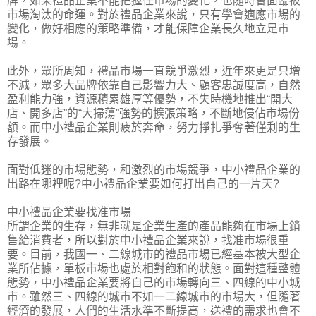
牌，如果禮品企業不能把握住市場的變化，也隨時會面臨被
市場淘汰的命運。對於禮品企業來說，只有學會適應市場的
變化，做好相應的策略準備，才能保障企業長久地立足市
場。
此外，眾所周知，禮品市場一直競爭激烈，近年來更是只增
不減，眾多大品牌依靠自己影響力大、顧客忠誠度高，自然
盈利能力強，資源積累雄厚等優勢，不失時機地推出“開大
店、開多店”的“大掃蕩”強勢的擴張策略，不斷地侵佔市場份
額。而中小禮品企業則疲於奔命，努力掙扎爭奪著僅剩的生
存發展。
面對低迷的市場態勢，和激烈的市場競爭，中小禮品企業的
出路在哪裡呢?中小禮品企業要如何打出自己的一片天?
中小禮品企業要找准市場
所謂企業的生存，無非就是企業生產的產品能夠在市場上銷
售給消費者，所以對於中小禮品企業來說，找准市場很重
要。目前，我國一、二線城市的禮品市場已經基本被大型企
業所佔據，單板市場也處於相對飽和的狀態。面對這種整體
態勢，中小禮品企業要將自己的市場轉向三、四線的中小城
市。雖然三、四線的城市不如一二線城市的市場大，但隨著
經濟的發展，人們的生活水準不斷提高，送禮的需求也會不