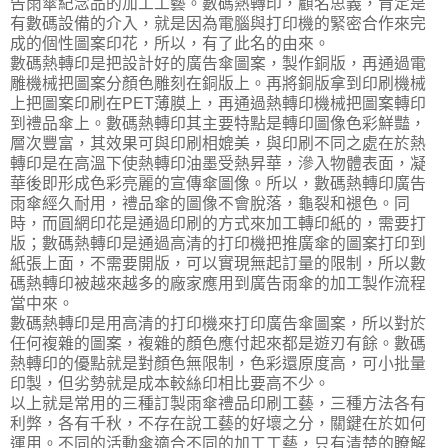
告雨傘紀念品的加工工藝。數碼熱轉印，顧名思義，肯定是
有數碼設備的介入，就是因為電腦與打印機的緊密合作來完
成的個性圖案印花，所以，有了此名的由來。
數碼熱轉印是把設計好的廣告傘圖案，製作銅版，再通過電
雕機械把圖案分顏色雕刻在銅版上。再將銅版拿到印刷機械
上把圖案印刷在PET薄膜上，再通過熱轉印機械把圖案轉印
到禮品傘上。數碼熱轉印其主要特點是轉印圖像色彩鮮豔，
層次豐富，其效果可與印刷相媲美，與印刷不同之處在於熱
轉印是在高溫下使熱轉印油墨受熱昇華，滲入物體表面，凝
華後即形成色彩亮麗的宣傳傘圖像。所以，數碼熱轉印廣告
雨傘經久耐用，禮品傘的圖像不會脫落，龜裂和褪色。同
時，而圓網印花是通過印刷的方式來加工轉印紙的，需要打
版；數碼熱轉印是通過高清的打印機把推廣傘的圖案打印到
紙張上面，不需要開版，可以實現無起訂量的限制，所以數
碼熱轉印被越來越多的廠家應用到廣告雨傘的加工製作流程
當中來。
數碼熱轉印是用高清的打印機來打印廣告傘圖案，所以對於
任何複雜的圖案，複雜的顏色應付起來都是遊刃有餘。數碼
熱轉印的優點就是對顏色無限制，色彩還原度高，可小批量
印製，但劣勢就是成本較絲印相比要高不少。
以上就是常用的三種訂製雨傘禮品印刷工藝，三種方法各有
利弊，各有千秋，不存在說工藝的好壞之分，關鍵在於如何
運用。不同的活動傘適合不同的加工工藝，只有清楚的瞭解