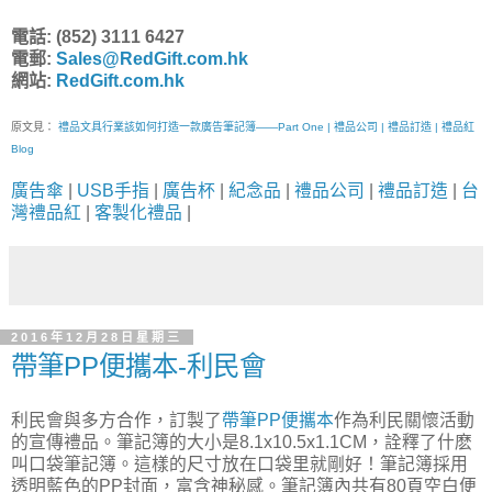
電話: (852) 3111 6427
電郵:
Sales@RedGift.com.hk
網站:
RedGift.com.hk
原文見：
禮品文具行業該如何打造一款廣告筆記簿——Part One | 禮品公司 | 禮品訂造 | 禮品紅
Blog
廣告傘
|
USB手指
|
廣告杯
|
紀念品
|
禮品公司
|
禮品訂造
|
台
灣禮品紅
|
客製化禮品
|
2016年12月28日星期三
帶筆PP便攜本-利民會
利民會與多方合作，訂製了
帶筆PP便攜本
作為利民關懷活動
的宣傳禮品。筆記簿的大小是8.1x10.5x1.1CM，詮釋了什麽
叫口袋筆記簿。這樣的尺寸放在口袋里就剛好！筆記簿採用
透明藍色的PP封面，富含神秘感。筆記簿內共有80頁空白便