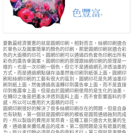
要數最經濟實惠的就是圓網印刷。相對而言，絲網印刷適合
於單色以及圖案簡單的顏色的印刷，那麼圓網印刷就適合彩
色的大面積的印花。圓網印刷可以通過四色套色印刷出所有
彩色的廣告傘圖案。圓網印刷的原理跟絲網印刷的原理是一
樣的，也是一次印刷一個色，但它不是通過網孔滲透油墨的
方式，而是通過網點儲存油墨然後印刷到紙張上面，圓網印
刷和絲網印刷的工藝有很大的區別，圓網印花是先將油墨印
刷到紙上面，然後通過高溫轉印到廣告傘上面，而不是直接
印到推廣傘上面。但是由於圓網印刷使用的是生化的油墨，
在轉印之後是把墨水滲透到面料上面，而不會影響面料的手
感，所以可以應用於大面積的印花。
圓網印刷很好的解決了很多絲網印刷存在的問題，但是自身
也有缺點，第一個就是圓網印刷的模板是圓筒通過蝕刻而成
的，所以製版的費用非常昂貴，這種工藝只適合大批量的生
產，通過量來攤低產品的成本。第二個問題是沒有遮蓋的能
力，所以承印物必須是白色的面料才行。第三個就是漸變色