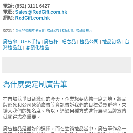
電話: (852) 3111 6427
電郵:
Sales@RedGift.com.hk
網站:
RedGift.com.hk
原文見：
帶筆PP便攜本-利民會 | 禮品公司 | 禮品訂造 | 禮品紅 Blog
廣告傘
|
USB手指
|
廣告杯
|
紀念品
|
禮品公司
|
禮品訂造
|
台
灣禮品紅
|
客製化禮品
|
為什麼要定制廣告筆
在市場競爭日益激烈的今天，企業想要佔據一席之地，將品
牌形象和公司營銷廣告等資訊告訴我們的目標受眾群體，來
擴大我們的知名度。所以，通過何種方式進行展現品牌宣傳
就顯得尤為重要。
廣告禮品是最好的選擇，而在營銷禮品當中，廣告筆作為一