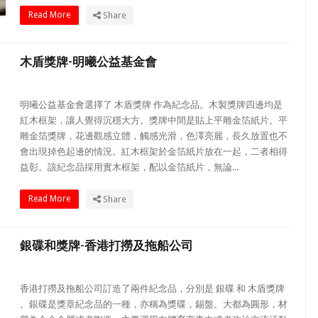
Read More
Share
木盾獎牌-明曦公益基金會
明曦公益基金會選擇了 木盾獎牌 作為紀念品。木製獎牌四邊均是
紅木框架，讓人覺得沉穩大方。獎牌中間是貼上平雕金箔紙片。平
雕金箔獎牌，花邊觀感立體，觸感光滑，色澤亮麗，長久放置也不
會出現掉色起邊的情況。紅木框架於金箔紙片放在一起，二者相得
益彰。該紀念品採用實木框架，配以金箔紙片，無論...
Read More
Share
銀碟和獎牌-香港打撈及拖船公司
香港打撈及拖船公司訂造了兩件紀念品，分別是 銀碟 和 木盾獎牌
。銀碟是獎章紀念品的一種，亦稱為獎碟，錫盤。大都為圓形，材