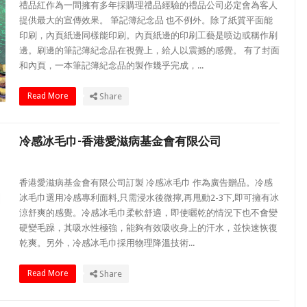
禮品紅作為一間擁有多年採購理禮品經驗的禮品公司必定會為客人
提供最大的宣傳效果。 筆記簿紀念品 也不例外。除了紙質平面能
印刷，內頁紙邊同樣能印刷。內頁紙邊的印刷工藝是喷边或稱作刷
邊。刷邊的筆記簿紀念品在視覺上，給人以震撼的感覺。 有了封面
和內頁，一本筆記簿紀念品的製作幾乎完成，...
Read More
Share
冷感冰毛巾-香港愛滋病基金會有限公司
香港愛滋病基金會有限公司訂製 冷感冰毛巾 作為廣告贈品。冷感
冰毛巾選用冷感專利面料,只需浸水後微擰,再甩動2-3下,即可擁有冰
涼舒爽的感覺。冷感冰毛巾柔軟舒適，即使曬乾的情況下也不會變
硬變毛躁，其吸水性極強，能夠有效吸收身上的汗水，並快速恢復
乾爽。另外，冷感冰毛巾採用物理降溫技術...
Read More
Share