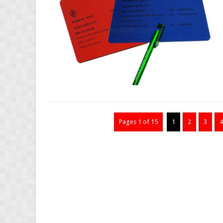
Pages 1 of 15
1
2
3