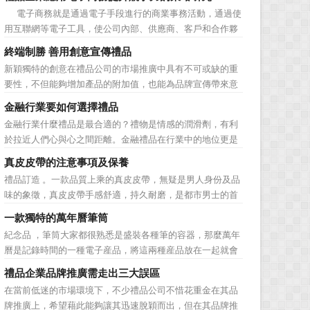
價值不是將品牌鋪設到消費者眼前，而是將品牌印到消費者
電子商務就是通過電子手段進行的商業事務活動，通過使
心裡 與消費者的心理距離的拉近，並不是一朝一夕的事
用互聯網等電子工具，使公司內部、供應商、客戶和合作夥
情，需要做好持...
伴之間，利用電子業務共享信息，實現企業間業務流程的電
終端制勝 善用創意宣傳禮品
子化，配合企業內部的電子化生產管理系統，提高企業的生
新穎獨特的創意在禮品公司的市場推廣中具有不可或缺的重
產、庫存、流通和資金等各個環節的效率。它具有結構性、
要性，不但能夠增加產品的附加值，也能為品牌宣傳帶來意
動態性、社...
想不到的促進作用。禮品公司如果能夠巧妙運用這些獨具創
金融行業要如何選擇禮品
意的宣傳禮品來提升宣傳技巧，在終端推廣中將更具競爭
金融行業什麼禮品是最合適的？禮物是情感的潤滑劑，有利
力。 打火機、煙灰缸、鑰匙鏈、毛巾……當今市場上的
於拉近人們心與心之間距離。金融禮品在行業中的地位更是
宣傳品幾乎是司空...
不容忽視，因為禮品即是企業形象的象徵，又是企業地位的
真皮皮帶的注意事項及保養
彰顯，同時對收禮人來說，一份禮物的永恆意義是語言難以
禮品訂造 。一款品質上乘的真皮皮帶，無疑是男人身份及品
企及的。難怪有人曾說：再省也不能省禮物，再窮也不能窮
味的象徵，真皮皮帶手感舒適，持久耐磨，是都市男士的首
送禮。但是，禮品選擇...
選。當你還在髮愁老爸生日禮物送什麼的時候，一款真皮皮
一款獨特的萬年曆筆筒
帶就是非常不錯的選擇。但是真皮皮帶如果疏於保養，也會
紀念品 ，筆筒大家都很熟悉是盛裝各種筆的容器，那麼萬年
黯然失色，出現裂痕和破損的痕跡，今天小編就爲大家分享
曆是記錄時間的一種電子産品，將這兩種産品放在一起就會
真皮皮帶的注意事項...
組合成一個新的産品—萬年曆筆筒，今天小編就來爲您介紹
禮品企業品牌推廣需走出三大誤區
一款獨特的萬年曆筆筒。 筆筒美觀大方，他是採用皮
在當前低迷的市場環境下，不少禮品公司不惜花重金在其品
料、鐵架和鋁片做外觀，是一款多功能萬年曆筆筒，集時間
牌推廣上，希望藉此能夠讓其迅速脫穎而出，但在其品牌推