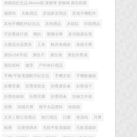
便條紙紀念品 Memo紙 便條簿 便條磚 廣告紙磚
優惠咭
充氣禮品
其他家居用品
其他手機配件
其他手機配件紀念品
其他禮品
冰箱貼
印刷禮品
可折疊旅行袋
喇叭
塑膠水樽
多功能廣告筆
太陽花水晶獎座
工具
帆布束繩袋
座檯月曆
廣告USB手指
廣告尺
廣告扇
廣告折疊扇
廣告紙杯
徽章
戶外旅行禮品
手機/平板電腦配件紀念品
手機支架
手機數據線
折叠背囊
折疊便當盒
折疊廣告傘
折疊扇子
折疊收納袋
折疊背囊
折疊雨傘
拉鍊文件袋
掛曆
掛牆月曆
握手水晶獎杯
收納袋
文具 | 辦公室禮品
旅行禮品
日曆
會員咭
月曆
檯曆
比賽號碼布
毛氈平板電腦袋
毛氈電腦袋