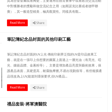
質為合金金屬或者陶瓷，主要運用在體育賽事中或者政治交流活動
中對獲勝者的獎勵和做交流紀念之用（如斯諾克比賽或者德甲聯
賽），其一般造型精美，極具觀賞性。同樣具有觀...
Read More
Share
筆記簿紀念品封面的其他印刷工藝
筆記簿紀念品封面的UV上光 傳統印刷界泛指的UV是印品效果工
藝，就是在一張印上你想要的圖案上面過上一層光油（有亮光、啞
光、鑲嵌晶體、金蔥粉等）。主要是增加產品亮度與藝術效果，保
護產品表面，其硬度高，耐腐蝕摩擦,不易出現劃痕等，有些複膜產
品現改為上UV,能達到環保要求,但UV產品...
Read More
Share
禮品套裝-將軍澳醫院