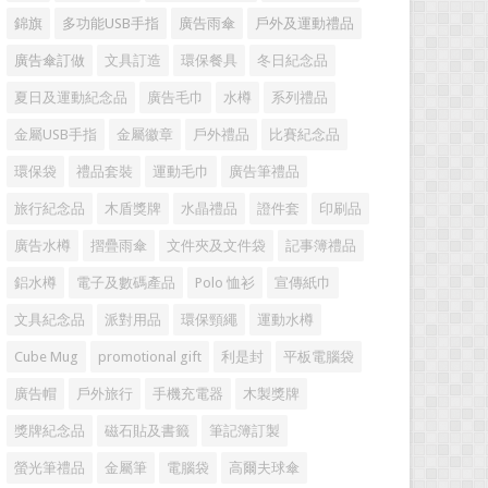
錦旗
多功能USB手指
廣告雨傘
戶外及運動禮品
廣告傘訂做
文具訂造
環保餐具
冬日紀念品
夏日及運動紀念品
廣告毛巾
水樽
系列禮品
金屬USB手指
金屬徽章
戶外禮品
比賽紀念品
環保袋
禮品套裝
運動毛巾
廣告筆禮品
旅行紀念品
木盾獎牌
水晶禮品
證件套
印刷品
廣告水樽
摺疊雨傘
文件夾及文件袋
記事簿禮品
鋁水樽
電子及數碼產品
Polo 恤衫
宣傳紙巾
文具紀念品
派對用品
環保頸繩
運動水樽
Cube Mug
promotional gift
利是封
平板電腦袋
廣告帽
戶外旅行
手機充電器
木製獎牌
獎牌紀念品
磁石貼及書籤
筆記簿訂製
螢光筆禮品
金屬筆
電腦袋
高爾夫球傘