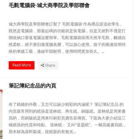
毛氈電腦袋-城大商學院及學部聯會
城大商學院及學部聯會訂製了 毛氈電腦袋 作為禮品派送給學生。
既然是電腦袋，那最起碼的功能就是裝電腦，但是又絕對不僅是打
開收納口塞進電腦這麼簡單。毛氈電腦袋採用天然羊毛氈，觸感自
然柔軟，絕不會刮傷電腦表層，可以放心使用。袋子的兩邊採用特
殊的車縫工藝，邊線牢固耐用，使用時間更加長久。...
Read More
Share
筆記簿紀念品的內頁
有了精緻的外觀，又怎可以缺少精彩的內涵呢？ 筆記簿紀念品 的
內頁最常用到的紙張是道林紙、再生紙、銅版紙。道林紙是用來書
寫的，而銅版紙是用來印刷彩頁廣告宣傳頁。下面為大家介紹這三
種紙張的性質和特點。 道林紙： 又叫“道靈紙”。一種高級書寫紙，
用木材為原料製成，按紙面的有無光...