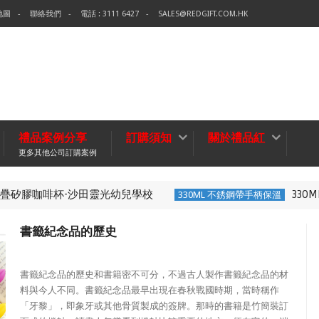
地圖
聯絡我們
電話 : 3111 6427
SALES@REDGIFT.COM.HK
禮品案例分享
訂購須知
關於禮品紅
更多其他公司訂購案例
靈光幼兒學校
330ML 不銹鋼帶手柄保溫
330ML 不銹鋼帶手柄保溫
書籤紀念品的歷史
書籤紀念品的歷史和書籍密不可分，不過古人製作書籤紀念品的材
料與今人不同。書籤紀念品最早出現在春秋戰國時期，當時稱作
「牙黎」，即象牙或其他骨質製成的簽牌。那時的書籍是竹簡裝訂