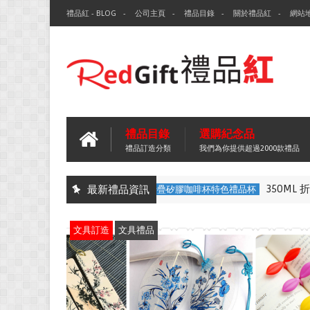
禮品紅 - BLOG
公司主頁
禮品目錄
關於禮品紅
網站
禮品目錄
選購紀念品
禮品訂造分類
我們為你提供超過2000款禮品
350ML 折疊矽膠咖啡杯-沙田
最新禮品資訊
350ML 折疊矽膠咖啡杯特色禮品杯
文具訂造
文具禮品