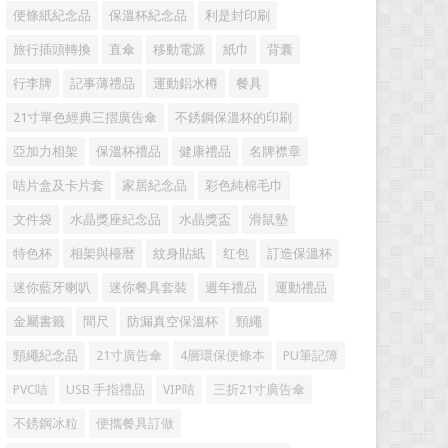
便條紙紀念品
保溫杯紀念品
利是封印刷
旅行插頭轉換
直傘
移動電源
紙巾
背囊
行李牌
記事薄禮品
運動鋁水樽
餐具
21寸單色經典三摺廣告傘
不銹鋼保溫杯的印刷
亞加力相架
保溫杯禮品
健康禮品
名牌襟章
咭片盒及卡片套
家居紀念品
彩色純棉毛巾
文件袋
水晶獎座紀念品
水晶獎盃
滑鼠墊
特色杯
相架與檯暦
紋身貼紙
红包
訂造保溫杯
迷你藍牙喇叭
迷你餐具套裝
週年禮品
運動禮品
金屬書籤
間尺
防漏真空保溫杯
頸繩
頸繩紀念品
21寸廣告傘
4層環保便條本
PU筆記簿
PVC咭
USB 手指禮品
VIP咭
三折21寸廣告傘
不銹鋼冰粒
便攜餐具訂做