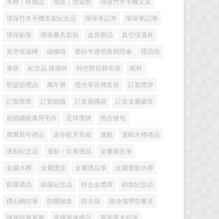
水樽｜杯禮品
滑鼠｜滑鼠墊
環保竹木手機支架
環保竹木手機支架紀念品
環保筆記本
環保筆記簿
環保鉛筆
環保餐具套裝
皮具贈品
真空保溫杯
真空保溫樽
磁條咭
磨砂半透明直柄雨傘
禮品咭
筆袋
紀念品 保溫杯
純色豎款棉布袋
紙杯
聖誕節禮品
萬年曆
螢光筆宣傳套裝
訂製獎牌
訂製襟章
訂製錦旗
訂造索繩袋
訂造金屬徽章
超細纖維萬用毛巾
足球獎牌
跑步腰包
農曆新年禮品
迷你藍牙音箱
運動
運動水樽禮品
運動紀念品
運動｜比賽禮品
金屬廣告筆
金屬水樽
金屬獎盃
金屬禮品筆
金屬運動水樽
銀碟禮品
銀碟紀念品
鋅合金獎牌
錦旗紀念品
鑽石觸控筆
防曬袖套
防水袋
隨身攜帶型餐具
隨身貼屏幕擦
電腦週邊禮品
霧面黑木鉛筆