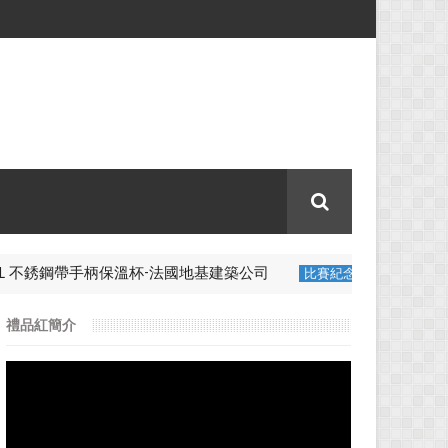
杯-法國地基建築公司
跑步腰包-香港理工大學
比賽紀念品
案
禮品紅簡介