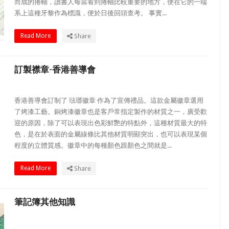
而成的捲軸，讀書人每當看到捲軸比較重要的地方，便在它的一端
系上這種牙黎作為標識，便於日後回頭查考。 事實...
Read More
Share
訂製襟章-香港善導會
香港善導會訂制了 琺瑯徽章 作為了宣傳禮品。這款金屬徽章選用
了烤漆工藝。銅烤漆徽章也是客戶常指定製作的材質之一，廣受歡
迎的原因，除了可以表現出色彩鮮艷的特點外，這種材質最大的特
色，是在於表面的金屬線條比其他材質明顯突出，也可以表現某個
程度的立體質感。徽章中的每種顏色跟顏色之間就是...
Read More
Share
筆記簿其他知識