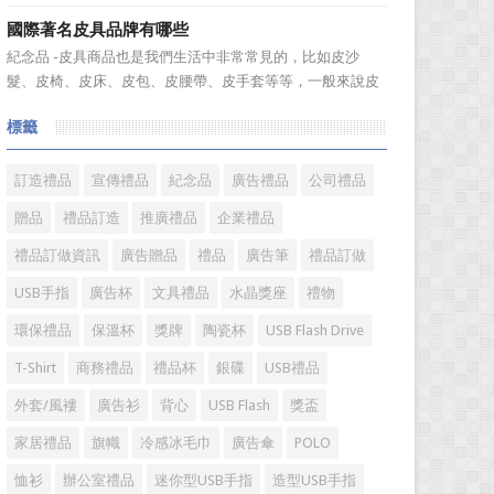
溫度，年、月...
廣的營銷管理思路上，也有許多禮品企業走入了幾大誤區而
國際著名皮具品牌有哪些
無法自拔，這其中，最為常見的誤區有： 誤區一：不清
紀念品 -皮具商品也是我們生活中非常常見的，比如皮沙
楚品牌到底在表達什麼 很多禮品企業在推廣品牌之前，
髮、皮椅、皮床、皮包、皮腰帶、皮手套等等，一般來說皮
不知道到...
具具備細膩的手感和自然的色澤度，所以深受消費者的青
標籤
睞。國際著名皮具品牌有哪些?下麵就一起來了解一下吧!
國際著名皮具品牌： 1、路易·威登(LV) 創立於
1...
訂造禮品
宣傳禮品
紀念品
廣告禮品
公司禮品
贈品
禮品訂造
推廣禮品
企業禮品
禮品訂做資訊
廣告贈品
禮品
廣告筆
禮品訂做
USB手指
廣告杯
文具禮品
水晶獎座
禮物
環保禮品
保溫杯
獎牌
陶瓷杯
USB Flash Drive
T-Shirt
商務禮品
禮品杯
銀碟
USB禮品
外套/風褸
廣告衫
背心
USB Flash
獎盃
家居禮品
旗幟
冷感冰毛巾
廣告傘
POLO
恤衫
辦公室禮品
迷你型USB手指
造型USB手指