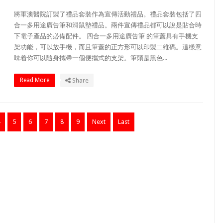
將軍澳醫院訂製了禮品套裝作為宣傳活動禮品。禮品套裝包括了四
合一多用途廣告筆和滑鼠墊禮品。兩件宣傳禮品都可以說是貼合時
下電子產品的必備配件。 四合一多用途廣告筆 的筆蓋具有手機支
架功能，可以放手機，而且筆蓋的正方形可以印製二維碼。這樣意
味着你可以隨身攜帶一個便攜式的支架。筆頭是黑色...
Read More
Share
4
5
6
7
8
9
Next
Last