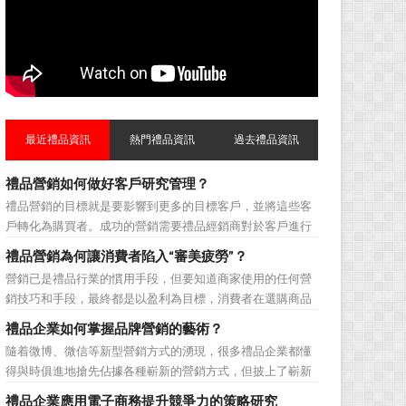
最近禮品資訊
熱門禮品資訊
過去禮品資訊
禮品營銷如何做好客戶研究管理？
禮品營銷的目標就是要影響到更多的目標客戶，並將這些客
戶轉化為購買者。成功的營銷需要禮品經銷商對於客戶進行
相應的分類，了解不同類型客戶的貢獻度，從而有的放矢的
禮品營銷為何讓消費者陷入“審美疲勞”？
制定相應的營銷對策，而這需要對於客戶研究方面更多地投
營銷已是禮品行業的慣用手段，但要知道商家使用的任何營
入，這不僅是銷售環節的事，也需要營銷管理策略的整體支
銷技巧和手段，最終都是以盈利為目標，消費者在選購商品
持。具體來說，有以下...
時最為關注的便是如何利用最低的費用購買到最超值的貨
禮品企業如何掌握品牌營銷的藝術？
品。在禮品公司使用常規的營銷方式的同時，消費者也不免
隨着微博、微信等新型營銷方式的湧現，很多禮品企業都懂
走陷入了“審美疲勞”。 編者總結了最讓消費者對禮品行
得與時俱進地搶先佔據各種嶄新的營銷方式，但披上了嶄新
業營銷產生免疫...
的營銷軀殼，卻沒有掌握營銷的靈魂。要知道，營銷真正的
禮品企業應用電子商務提升競爭力的策略研究