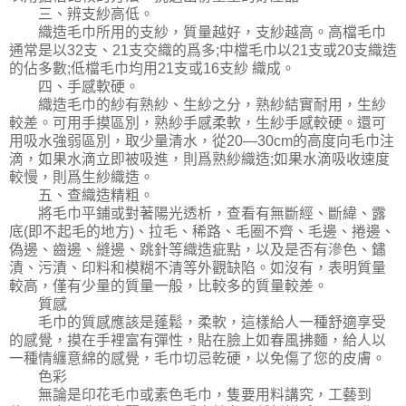
三、辨支紗高低。
織造毛巾所用的支紗，質量越好，支紗越高。高檔毛巾
通常是以32支、21支交織的爲多;中檔毛巾以21支或20支織造
的佔多數;低檔毛巾均用21支或16支紗 織成。
四、手感軟硬。
織造毛巾的紗有熟紗、生紗之分，熟紗結實耐用，生紗
較差。可用手摸區別，熟紗手感柔軟，生紗手感較硬。還可
用吸水強弱區別，取少量清水，從20—30cm的高度向毛巾注
滴，如果水滴立即被吸進，則爲熟紗織造;如果水滴吸收速度
較慢，則爲生紗織造。
五、查織造精粗。
將毛巾平鋪或對著陽光透析，查看有無斷經、斷緯、露
底(即不起毛的地方)、拉毛、稀路、毛圈不齊、毛邊、捲邊、
偽邊、齒邊、縫邊、跳針等織造疵點，以及是否有滲色、鏽
漬、污漬、印料和模糊不清等外觀缺陷。如沒有，表明質量
較高，僅有少量的質量一般，比較多的質量較差。
質感
毛巾的質感應該是蓬鬆，柔軟，這樣給人一種舒適享受
的感覺，摸在手裡富有彈性，貼在臉上如春風拂麵，給人以
一種情纏意綿的感覺，毛巾切忌乾硬，以免傷了您的皮膚。
色彩
無論是印花毛巾或素色毛巾，隻要用料講究，工藝到