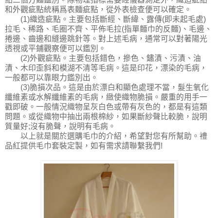
和外觀疵點統稱爲表麵疵點，從外表檢查便可以確定。
(1)織造疵點。主要包括斷經、斷緯、露傳(即未起毛處)
拉毛、稀路、毛圈不齊、平佈毛拉(指單麵巾的反麵)、毛邊、
捲邊、齒邊和縫邊跳針等。對上述毛病，通常可以對著陽光
透視或平鋪觀察便可以鑑別。
(2)外觀疵點。主要包括錯色，摻色、鏽漬、污漬、油
漬、木印歪斜和模湖不清等毛病。這是印花，漂染的毛病，
一般都可以靠眼力鑑別出。
(3)脆損次品。這是由於漂白和顯色處理不當，髮生氧化
纖維素或水解纖維素的毛病，緻使織物脆損。嚴重的用手一
戳即破。一般情況織物呈灰白色或帶有灰色的，都是有這類
問題。或從織物中抽出兩根棉紗，如果斷紗聲比較脆，說明
質量好;沒有脆聲，說明有毛病。
以上就是關於選購毛巾的介紹，希望對您有所幫助。禮
品紅提供毛巾套裝定製，如有需求請聯繫我們!