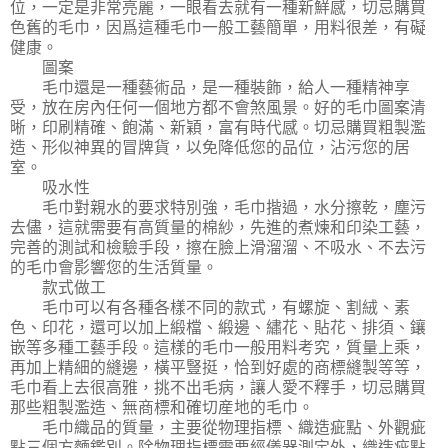
位，一定是非常亮麗，一眼看去就有一種新鮮感，切忌購買
色舊的毛巾，因爲這種毛巾一般工藝簡單，用料很差，有礙
健康。
圖案
毛巾還是一種藝術品，是一種裝飾，給人一種精神享
受，放在房內任何一個地方都不會煞風景。好的毛巾圖案清
晰，印刷精確、飽滿、新穎，富有時代感。切忌購買粗製濫
造、形似神異的冒牌貨，以免降低您的品位，沾污您的居
室。
吸水性
毛巾對親水的要求特別強，毛巾揩過，水分擦乾，塵污
去儘，這就需要有高質量的棉紗，先進的煮煉和印染工藝，
完善的測試和檢驗手段，擦在臉上滑溜溜、不吸水、不去污
的毛巾會影響您的生活質量。
款式做工
毛巾可以有各種各樣不同的款式，有螺旋、割絨、素
色、印花，還可以加上緞檔、緞邊、繡花、貼花、排須、鑲
嵌等多種工藝手段。這樣的毛巾一般用料考究，質量上乘，
再加上精細的縫邊，橫平豎挺，恰到好處的商標縫製等等，
毛巾看上去很高雅，挑不出毛病，讓人愛不釋手，切忌購買
那些粗製濫造、無商標和確切産地的毛巾。
毛巾織品的質量，主要從物理指標、織造疵點、外觀疵
點三個方麵鑑別。除物理指標需要經儀器測定外，織造疵點