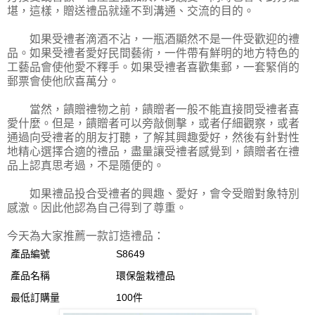
堪，這樣，贈送禮品就達不到溝通、交流的目的。
如果受禮者滴酒不沾，一瓶酒顯然不是一件受歡迎的禮
品。如果受禮者愛好民間藝術，一件帶有鮮明的地方特色的
工藝品會使他愛不釋手。如果受禮者喜歡集郵，一套緊俏的
郵票會使他欣喜萬分。
當然，饋贈禮物之前，饋贈者一般不能直接問受禮者喜
愛什麼。但是，饋贈者可以旁敲側擊，或者仔細觀察，或者
通過向受禮者的朋友打聽，了解其興趣愛好，然後有針對性
地精心選擇合適的禮品，盡量讓受禮者感覺到，饋贈者在禮
品上認真思考過，不是隨便的。
如果禮品投合受禮者的興趣、愛好，會令受贈對象特別
感激。因此他認為自己得到了尊重。
今天為大家推薦一款訂造禮品：
產品編號
S8649
產品名稱
環保盤栽禮品
最低訂購量
100件