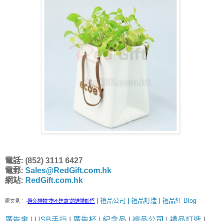
電話: (852) 3111 6427
電郵:
Sales@RedGift.com.hk
網站:
RedGift.com.hk
| 禮品公司 | 禮品訂造 | 禮品紅 Blog
原文見：
-
避免禮物“物不達意”的送禮妙招
廣告傘
|
USB手指
|
廣告杯
|
紀念品
|
禮品公司
|
禮品訂造
|