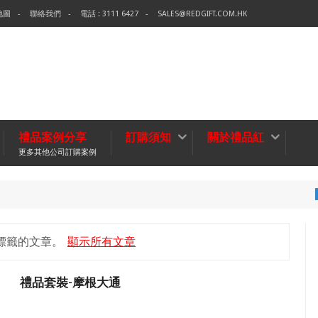
地圖
聯絡我們
電話 : 3111 6427
SALES@REDGIFT.COM.HK
禮品案例分享
訂購須知
關於禮品紅
更多其他公司訂購案例
環保袋-T
無紡布袋
標籤的文章。
顯示所有文章
禮品套裝-摩根大通