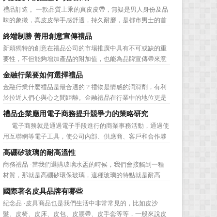
價值不是將品牌鋪設到消費者眼前，而是將品牌印到消費者
禮品訂造 。一款品質上乘的真皮皮帶，無疑是男人身份及品
心裡 與消費者的心理距離的拉近，並不是一朝一夕的事
味的象徵，真皮皮帶手感舒適，持久耐磨，是都市男士的首
情，需要做好持...
選。當你還在髮愁老爸生日禮物送什麼的時候，一款真皮皮
終端制勝 善用創意宣傳禮品
帶就是非常不錯的選擇。但是真皮皮帶如果疏於保養，也會
新穎獨特的創意在禮品公司的市場推廣中具有不可或缺的重
黯然失色，出現裂痕和破損的痕跡，今天小編就爲大家分享
要性，不但能夠增加產品的附加值，也能為品牌宣傳帶來意
真皮皮帶的注意事項...
想不到的促進作用。禮品公司如果能夠巧妙運用這些獨具創
金融行業要如何選擇禮品
意的宣傳禮品來提升宣傳技巧，在終端推廣中將更具競爭
金融行業什麼禮品是最合適的？禮物是情感的潤滑劑，有利
力。 打火機、煙灰缸、鑰匙鏈、毛巾……當今市場上的
於拉近人們心與心之間距離。金融禮品在行業中的地位更是
宣傳品幾乎是司空...
不容忽視，因為禮品即是企業形象的象徵，又是企業地位的
禮品企業應用電子商務提升競爭力的策略研究
彰顯，同時對收禮人來說，一份禮物的永恆意義是語言難以
電子商務就是通過電子手段進行的商業事務活動，通過使
企及的。難怪有人曾說：再省也不能省禮物，再窮也不能窮
用互聯網等電子工具，使公司內部、供應商、客戶和合作夥
送禮。但是，禮品選擇...
伴之間，利用電子業務共享信息，實現企業間業務流程的電
高硼矽玻璃的耐高溫性
子化，配合企業內部的電子化生產管理系統，提高企業的生
商務禮品 -當我們選購玻璃水盃的時候，我們會接觸到一種
產、庫存、流通和資金等各個環節的效率。它具有結構性、
材質，那就是高硼矽環保玻璃，這種玻璃的特點就是耐高
動態性、社...
溫，那麼這個耐高溫的溫度限製和準確的含義是什麼呢?禮品
國際著名皮具品牌有哪些
紅的小編給大家總結如下。 耐熱玻璃【Heat-resistant
紀念品 -皮具商品也是我們生活中非常常見的，比如皮沙
glass】是指含有耐熱性強的硼酸﹑矽酸成分,能夠...
髮、皮椅、皮床、皮包、皮腰帶、皮手套等等，一般來說皮