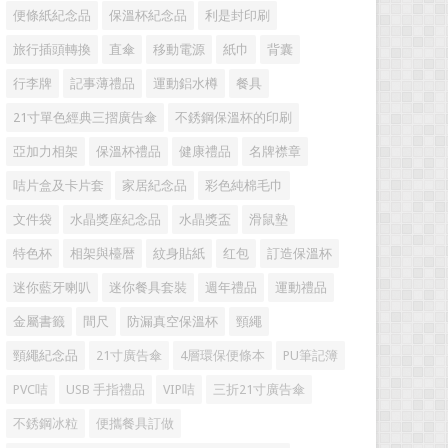
便條紙紀念品
保溫杯紀念品
利是封印刷
旅行插頭轉換
直傘
移動電源
紙巾
背囊
行李牌
記事薄禮品
運動鋁水樽
餐具
21寸單色經典三摺廣告傘
不銹鋼保溫杯的印刷
亞加力相架
保溫杯禮品
健康禮品
名牌襟章
咭片盒及卡片套
家居紀念品
彩色純棉毛巾
文件袋
水晶獎座紀念品
水晶獎盃
滑鼠墊
特色杯
相架與檯暦
紋身貼紙
红包
訂造保溫杯
迷你藍牙喇叭
迷你餐具套裝
週年禮品
運動禮品
金屬書籤
間尺
防漏真空保溫杯
頸繩
頸繩紀念品
21寸廣告傘
4層環保便條本
PU筆記簿
PVC咭
USB 手指禮品
VIP咭
三折21寸廣告傘
不銹鋼冰粒
便攜餐具訂做