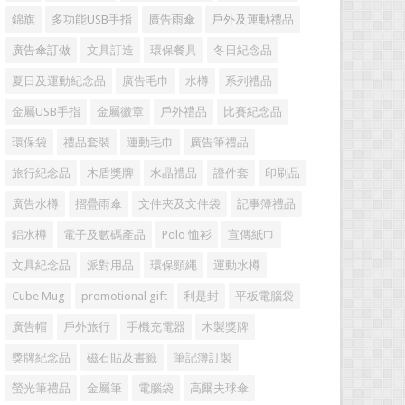
錦旗
多功能USB手指
廣告雨傘
戶外及運動禮品
廣告傘訂做
文具訂造
環保餐具
冬日紀念品
夏日及運動紀念品
廣告毛巾
水樽
系列禮品
金屬USB手指
金屬徽章
戶外禮品
比賽紀念品
環保袋
禮品套裝
運動毛巾
廣告筆禮品
旅行紀念品
木盾獎牌
水晶禮品
證件套
印刷品
廣告水樽
摺疊雨傘
文件夾及文件袋
記事簿禮品
鋁水樽
電子及數碼產品
Polo 恤衫
宣傳紙巾
文具紀念品
派對用品
環保頸繩
運動水樽
Cube Mug
promotional gift
利是封
平板電腦袋
廣告帽
戶外旅行
手機充電器
木製獎牌
獎牌紀念品
磁石貼及書籤
筆記簿訂製
螢光筆禮品
金屬筆
電腦袋
高爾夫球傘