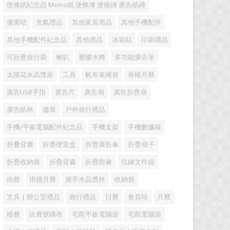
便條紙紀念品 Memo紙 便條簿 便條磚 廣告紙磚
優惠咭
充氣禮品
其他家居用品
其他手機配件
其他手機配件紀念品
其他禮品
冰箱貼
印刷禮品
可折疊旅行袋
喇叭
塑膠水樽
多功能廣告筆
太陽花水晶獎座
工具
帆布束繩袋
座檯月曆
廣告USB手指
廣告尺
廣告扇
廣告折疊扇
廣告紙杯
徽章
戶外旅行禮品
手機/平板電腦配件紀念品
手機支架
手機數據線
折叠背囊
折疊便當盒
折疊廣告傘
折疊扇子
折疊收納袋
折疊背囊
折疊雨傘
拉鍊文件袋
掛曆
掛牆月曆
握手水晶獎杯
收納袋
文具 | 辦公室禮品
旅行禮品
日曆
會員咭
月曆
檯曆
比賽號碼布
毛氈平板電腦袋
毛氈電腦袋