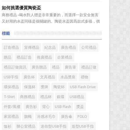
具具備細膩的手感和自然的色澤度，所以深受消費者的青
如何挑選優質陶瓷盃
睞。國際著名皮具品牌有哪些?下麵就一起來了解一下吧!
商務禮品 -喝水對人體是非常重要的，而選擇一款安全無害
國際著名皮具品牌： 1、路易·威登(LV) 創立於
又好用的水盃同樣是很關鍵的。陶瓷水盃因爲款式多樣，價
1...
格實惠等優勢受到消費者歡迎。陶瓷看起來很乾淨，而且很
標籤
有質感。如何挑選優質陶瓷盃?很多人想必都不是很了解。今
天，禮品紅小編給大家分享一些陶瓷盃選購需要注意的問
題。 陶瓷...
訂造禮品
宣傳禮品
紀念品
廣告禮品
公司禮品
贈品
禮品訂造
推廣禮品
企業禮品
禮品訂做資訊
廣告贈品
禮品
廣告筆
禮品訂做
USB手指
廣告杯
文具禮品
水晶獎座
禮物
環保禮品
保溫杯
獎牌
陶瓷杯
USB Flash Drive
T-Shirt
商務禮品
禮品杯
銀碟
USB禮品
外套/風褸
廣告衫
背心
USB Flash
獎盃
家居禮品
旗幟
冷感冰毛巾
廣告傘
POLO
恤衫
辦公室禮品
迷你型USB手指
造型USB手指