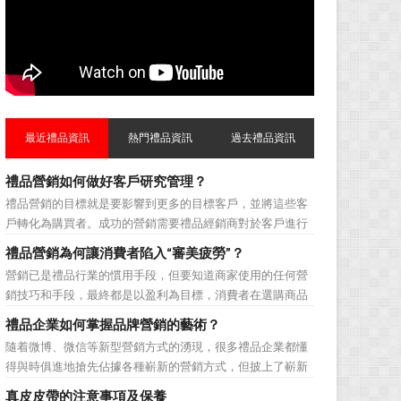
最近禮品資訊
熱門禮品資訊
過去禮品資訊
禮品營銷如何做好客戶研究管理？
禮品營銷的目標就是要影響到更多的目標客戶，並將這些客
戶轉化為購買者。成功的營銷需要禮品經銷商對於客戶進行
相應的分類，了解不同類型客戶的貢獻度，從而有的放矢的
禮品營銷為何讓消費者陷入“審美疲勞”？
制定相應的營銷對策，而這需要對於客戶研究方面更多地投
營銷已是禮品行業的慣用手段，但要知道商家使用的任何營
入，這不僅是銷售環節的事，也需要營銷管理策略的整體支
銷技巧和手段，最終都是以盈利為目標，消費者在選購商品
持。具體來說，有以下...
時最為關注的便是如何利用最低的費用購買到最超值的貨
禮品企業如何掌握品牌營銷的藝術？
品。在禮品公司使用常規的營銷方式的同時，消費者也不免
隨着微博、微信等新型營銷方式的湧現，很多禮品企業都懂
走陷入了“審美疲勞”。 編者總結了最讓消費者對禮品行
得與時俱進地搶先佔據各種嶄新的營銷方式，但披上了嶄新
業營銷產生免疫...
的營銷軀殼，卻沒有掌握營銷的靈魂。要知道，營銷真正的
真皮皮帶的注意事項及保養