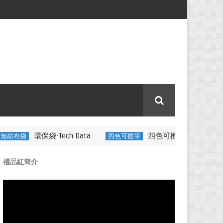
ech Data
四色可擦筆-百通電纜
四色可擦筆
350ML 折疊
禮品紅簡介