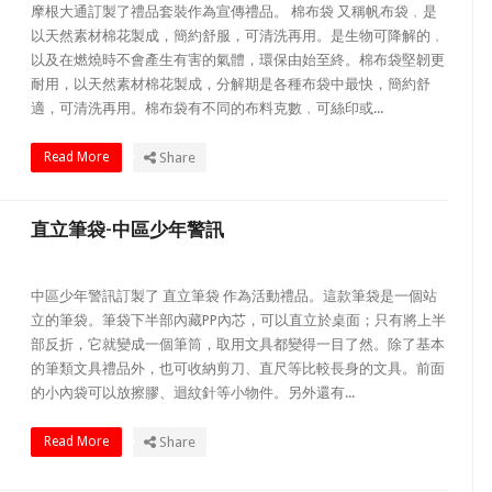
摩根大通訂製了禮品套裝作為宣傳禮品。 棉布袋 又稱帆布袋﹐是
以天然素材棉花製成，簡約舒服，可清洗再用。是生物可降解的﹐
以及在燃燒時不會產生有害的氣體，環保由始至終。棉布袋堅韌更
耐用，以天然素材棉花製成，分解期是各種布袋中最快，簡約舒
適，可清洗再用。棉布袋有不同的布料克數﹐可絲印或...
Read More
Share
直立筆袋-中區少年警訊
中區少年警訊訂製了 直立筆袋 作為活動禮品。這款筆袋是一個站
立的筆袋。筆袋下半部內藏PP內芯，可以直立於桌面；只有將上半
部反折，它就變成一個筆筒，取用文具都變得一目了然。除了基本
的筆類文具禮品外，也可收納剪刀、直尺等比較長身的文具。前面
的小內袋可以放擦膠、迴紋針等小物件。另外還有...
Read More
Share