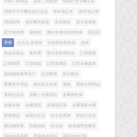
水樽｜杯禮品
滑鼠｜滑鼠墊
環保竹木手機支架
環保竹木手機支架紀念品
環保筆記本
環保筆記簿
環保鉛筆
環保餐具套裝
皮具贈品
真空保溫杯
真空保溫樽
磁條咭
磨砂半透明直柄雨傘
禮品咭
筆袋
紀念品 保溫杯
純色豎款棉布袋
紙杯
聖誕節禮品
萬年曆
螢光筆宣傳套裝
訂製獎牌
訂製襟章
訂製錦旗
訂造索繩袋
訂造金屬徽章
超細纖維萬用毛巾
足球獎牌
跑步腰包
農曆新年禮品
迷你藍牙音箱
運動
運動水樽禮品
運動紀念品
運動｜比賽禮品
金屬廣告筆
金屬水樽
金屬獎盃
金屬禮品筆
金屬運動水樽
銀碟禮品
銀碟紀念品
鋅合金獎牌
錦旗紀念品
鑽石觸控筆
防曬袖套
防水袋
隨身攜帶型餐具
隨身貼屏幕擦
電腦週邊禮品
霧面黑木鉛筆