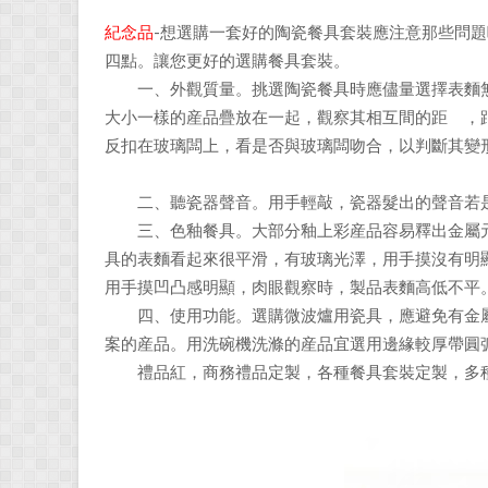
紀念品
-想選購一套好的陶瓷餐具套裝應注意那些問題
四點。讓您更好的選購餐具套裝。
一、外觀質量。挑選陶瓷餐具時應儘量選擇表麵無
大小一樣的産品疊放在一起，觀察其相互間的距離，
反扣在玻璃闆上，看是否與玻璃闆吻合，以判斷其變
二、聽瓷器聲音。用手輕敲，瓷器髮出的聲音若是
三、色釉餐具。大部分釉上彩産品容易釋出金屬元
具的表麵看起來很平滑，有玻璃光澤，用手摸沒有明
用手摸凹凸感明顯，肉眼觀察時，製品表麵高低不平
四、使用功能。選購微波爐用瓷具，應避免有金屬
案的産品。用洗碗機洗滌的産品宜選用邊緣較厚帶圓
禮品紅，商務禮品定製，各種餐具套裝定製，多種