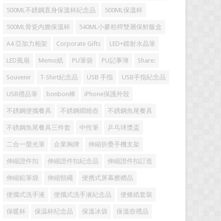
500ML不銹鋼直身保溫杯紀念品
500ML保溫杯
500ML骨瓷內膽保溫杯
540ML小麥秸稈雙層保鮮飯盒
A4 亞加力相架
Corporate Gifts
LED+鐳射水晶筆
LED風扇
Memo紙
PU筆袋
PU記事簿
Share:
Souvenir
T-Shirt紀念品
USB 手指
USB手指紀念品
USB禮品筆
bonbon棒
iPhone保護外殼
不銹鋼便攜餐具
不銹鋼燜燒壺
不銹鋼魚尾餐具
不銹鋼魚尾餐具三件套
中性筆
乒乓球獎盃
二合一螢光筆
企業胸牌
伸縮折疊手機支架
伸縮證件扣
伸縮證件扣紀念品
伸縮證件扣訂造
伸縮鉛筆袋
伸縮頸繩
便携式屏幕擦赠品
便攜式洗手液
便攜式洗手液紀念品
便條紙套裝
保暖杯
保温杯纪念品
保溫冰袋
保溫壺禮品