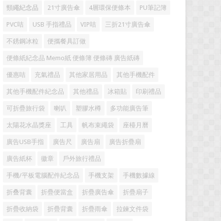
頸繩紀念品
21寸廣告傘
4層環保便條本
PU筆記簿
PVC咭
USB 手指禮品
VIP咭
三折21寸廣告傘
不銹鋼冰粒
便攜餐具訂做
便條紙紀念品 Memo紙 便條簿 便條磚 廣告紙磚
優惠咭
充氣禮品
其他家居用品
其他手機配件
其他手機配件紀念品
其他禮品
冰箱貼
印刷禮品
可折疊旅行袋
喇叭
塑膠水樽
多功能廣告筆
太陽花水晶獎座
工具
帆布束繩袋
座檯月曆
廣告USB手指
廣告尺
廣告扇
廣告折疊扇
廣告紙杯
徽章
戶外旅行禮品
手機/平板電腦配件紀念品
手機支架
手機數據線
折叠背囊
折疊便當盒
折疊廣告傘
折疊扇子
折疊收納袋
折疊背囊
折疊雨傘
拉鍊文件袋