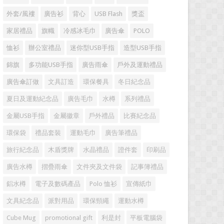
外套/風褸
廣告衫
背心
USB Flash
獎盃
家居禮品
旗幟
冷感冰毛巾
廣告傘
POLO
恤衫
辦公室禮品
迷你型USB手指
造型USB手指
錦旗
多功能USB手指
廣告雨傘
戶外及運動禮品
廣告傘訂做
文具訂造
環保餐具
冬日紀念品
夏日及運動紀念品
廣告毛巾
水樽
系列禮品
金屬USB手指
金屬徽章
戶外禮品
比賽紀念品
環保袋
禮品套裝
運動毛巾
廣告筆禮品
旅行紀念品
木盾獎牌
水晶禮品
證件套
印刷品
廣告水樽
摺疊雨傘
文件夾及文件袋
記事簿禮品
鋁水樽
電子及數碼產品
Polo 恤衫
宣傳紙巾
文具紀念品
派對用品
環保頸繩
運動水樽
Cube Mug
promotional gift
利是封
平板電腦袋