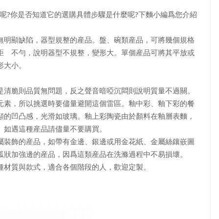
呢?你是否知道它的選購具體步驟是什麼呢?下麵小編爲您介紹
明顯缺陷，器型規整的産品。盤、碗類産品，可將幾個規格
距離不勻，說明器型不規整，變形大。單個産品可將其平放或
形大小。
清脆則品質無問題，反之聲音暗啞沉悶則說明質量不過關。
素，所以挑選時要儘量避開這個雷區。釉中彩、釉下彩的餐
顯的凹凸感，光滑如玻璃。釉上彩陶瓷由於顏料在釉層表麵，
。如遇這種産品請儘量不要購買。
裝飾的産品，如帶有金邊、銀邊或用金花紙、金屬絲鑲嵌圖
弧狀加強邊的産品，因爲這類産品在洗滌過程中不易損壞。
材質與款式，適合各個階段的人，歡迎定製。