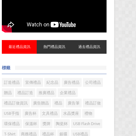
最近禮品資訊
熱門禮品資訊
過去禮品資訊
標籤
訂造禮品
宣傳禮品
紀念品
廣告禮品
公司禮品
贈品
禮品訂造
推廣禮品
企業禮品
禮品訂做資訊
廣告贈品
禮品
廣告筆
禮品訂做
USB手指
廣告杯
文具禮品
水晶獎座
禮物
環保禮品
保溫杯
獎牌
陶瓷杯
USB Flash Drive
T-Shirt
商務禮品
禮品杯
銀碟
USB禮品