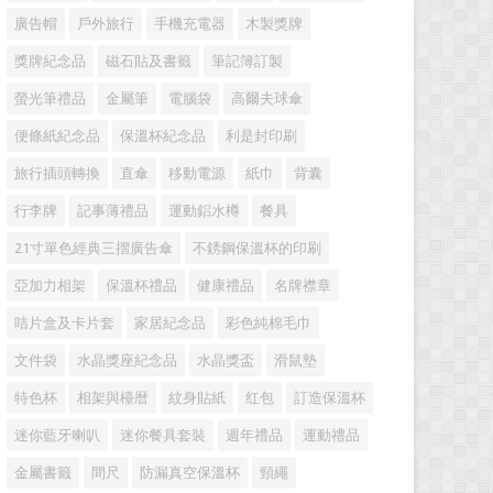
廣告帽
戶外旅行
手機充電器
木製獎牌
獎牌紀念品
磁石貼及書籤
筆記簿訂製
螢光筆禮品
金屬筆
電腦袋
高爾夫球傘
便條紙紀念品
保溫杯紀念品
利是封印刷
旅行插頭轉換
直傘
移動電源
紙巾
背囊
行李牌
記事薄禮品
運動鋁水樽
餐具
21寸單色經典三摺廣告傘
不銹鋼保溫杯的印刷
亞加力相架
保溫杯禮品
健康禮品
名牌襟章
咭片盒及卡片套
家居紀念品
彩色純棉毛巾
文件袋
水晶獎座紀念品
水晶獎盃
滑鼠墊
特色杯
相架與檯暦
紋身貼紙
红包
訂造保溫杯
迷你藍牙喇叭
迷你餐具套裝
週年禮品
運動禮品
金屬書籤
間尺
防漏真空保溫杯
頸繩