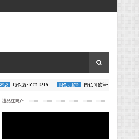
h Data
四色可擦筆-百通電纜
四色可擦筆
350ML 折疊矽膠
禮品紅簡介