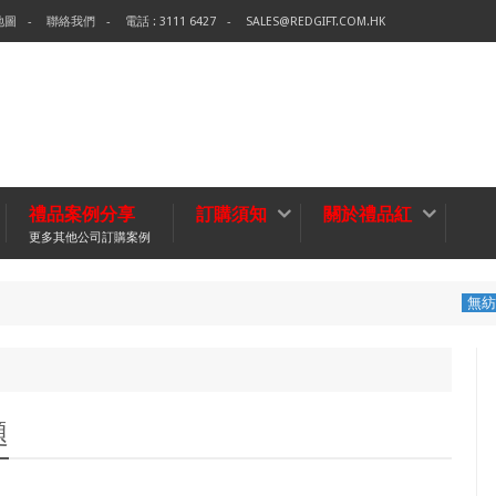
地圖
聯絡我們
電話 : 3111 6427
SALES@REDGIFT.COM.HK
禮品案例分享
訂購須知
關於禮品紅
更多其他公司訂購案例
環保袋-Tec
無紡布袋
題