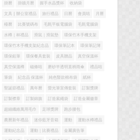
掛曆
掛牆月曆
握手水晶獎杯
收納袋
文具 | 辦公室禮品
旅行禮品
日曆
會員咭
月曆
檯曆
比賽號碼布
毛氈平板電腦袋
毛氈電腦袋
水樽｜杯禮品
滑鼠｜滑鼠墊
環保竹木手機支架
環保竹木手機支架紀念品
環保筆記本
環保筆記簿
環保鉛筆
環保餐具套裝
皮具贈品
真空保溫杯
真空保溫樽
磁條咭
磨砂半透明直柄雨傘
禮品咭
筆袋
紀念品 保溫杯
純色豎款棉布袋
紙杯
聖誕節禮品
萬年曆
螢光筆宣傳套裝
訂製獎牌
訂製襟章
訂製錦旗
訂造索繩袋
訂造金屬徽章
超細纖維萬用毛巾
足球獎牌
跑步腰包
農曆新年禮品
迷你藍牙音箱
運動
運動水樽禮品
運動紀念品
運動｜比賽禮品
金屬廣告筆