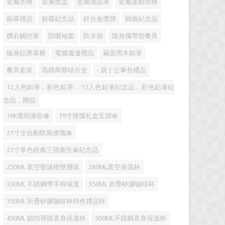
金屬水樽
金屬獎盃
金屬禮品筆
金屬運動水樽
銀碟禮品
銀碟紀念品
鋅合金獎牌
錦旗紀念品
鑽石觸控筆
防曬袖套
防水袋
隨身攜帶型餐具
隨身貼屏幕擦
電腦週邊禮品
霧面黑木鉛筆
餐具套装
高檔商務咭片盒
- 袋 | 公事包禮品
12入色鉛筆，彩色鉛筆， 12入色鉛筆紀念品，彩色鉛筆紀
念品，贈品
16K透明廣告傘
19寸便攜礼盒五摺傘
21寸全自動防風便攜傘
21寸單色經典三摺廣告傘紀念品
250ML 星空聖誕樹雙層玻
280ML真空保溫杯
330ML 不銹鋼帶手柄保溫
350ML 折疊矽膠咖啡杯
350ML 折疊矽膠咖啡杯特色禮品杯
450ML 鎖扣彈跳直身保溫杯
500ML不銹鋼直身保溫杯