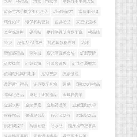
水樽｜杯禮品
滑鼠｜滑鼠墊
環保竹木手機支架
環保竹木手機支架紀念品
環保筆記本
環保筆記簿
環保鉛筆
環保餐具套裝
皮具贈品
真空保溫杯
真空保溫樽
磁條咭
磨砂半透明直柄雨傘
禮品咭
筆袋
紀念品 保溫杯
純色豎款棉布袋
紙杯
聖誕節禮品
萬年曆
螢光筆宣傳套裝
訂製獎牌
訂製襟章
訂製錦旗
訂造索繩袋
訂造金屬徽章
超細纖維萬用毛巾
足球獎牌
跑步腰包
農曆新年禮品
迷你藍牙音箱
運動
運動水樽禮品
運動紀念品
運動｜比賽禮品
金屬廣告筆
金屬水樽
金屬獎盃
金屬禮品筆
金屬運動水樽
銀碟禮品
銀碟紀念品
鋅合金獎牌
錦旗紀念品
鑽石觸控筆
防曬袖套
防水袋
隨身攜帶型餐具
隨身貼屏幕擦
電腦週邊禮品
霧面黑木鉛筆