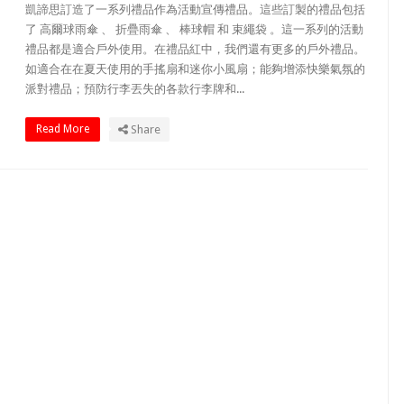
凱諦思訂造了一系列禮品作為活動宣傳禮品。這些訂製的禮品包括
了 高爾球雨傘 、 折疊雨傘 、 棒球帽 和 束繩袋 。這一系列的活動
禮品都是適合戶外使用。在禮品紅中，我們還有更多的戶外禮品。
如適合在在夏天使用的手搖扇和迷你小風扇；能夠增添快樂氣氛的
派對禮品；預防行李丟失的各款行李牌和...
Read More
Share