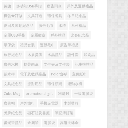
錦旗
多功能USB手指
廣告雨傘
戶外及運動禮品
廣告傘訂做
文具訂造
環保餐具
冬日紀念品
夏日及運動紀念品
廣告毛巾
水樽
系列禮品
金屬USB手指
金屬徽章
戶外禮品
比賽紀念品
環保袋
禮品套裝
運動毛巾
廣告筆禮品
旅行紀念品
木盾獎牌
水晶禮品
證件套
印刷品
廣告水樽
摺疊雨傘
文件夾及文件袋
記事簿禮品
鋁水樽
電子及數碼產品
Polo 恤衫
宣傳紙巾
文具紀念品
派對用品
環保頸繩
運動水樽
Cube Mug
promotional gift
利是封
平板電腦袋
廣告帽
戶外旅行
手機充電器
木製獎牌
獎牌紀念品
磁石貼及書籤
筆記簿訂製
螢光筆禮品
金屬筆
電腦袋
高爾夫球傘