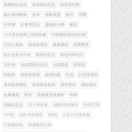
便條紙紀念品
保溫杯紀念品
利是封印刷
旅行插頭轉換
直傘
移動電源
紙巾
背囊
行李牌
記事薄禮品
運動鋁水樽
餐具
21寸單色經典三摺廣告傘
不銹鋼保溫杯的印刷
亞加力相架
保溫杯禮品
健康禮品
名牌襟章
咭片盒及卡片套
家居紀念品
彩色純棉毛巾
文件袋
水晶獎座紀念品
水晶獎盃
滑鼠墊
特色杯
相架與檯暦
紋身貼紙
红包
訂造保溫杯
迷你藍牙喇叭
迷你餐具套裝
週年禮品
運動禮品
金屬書籤
間尺
防漏真空保溫杯
頸繩
頸繩紀念品
21寸廣告傘
4層環保便條本
PU筆記簿
PVC咭
USB 手指禮品
VIP咭
三折21寸廣告傘
不銹鋼冰粒
便攜餐具訂做