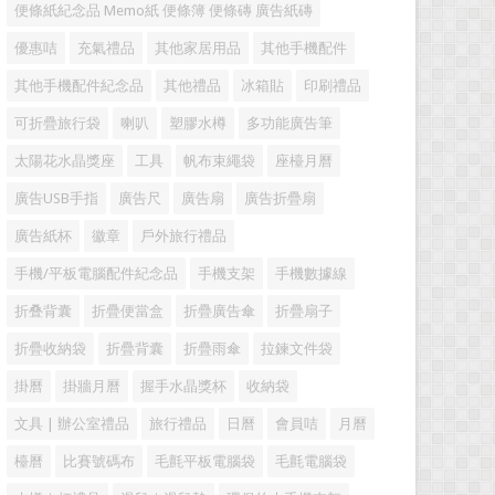
便條紙紀念品 Memo紙 便條簿 便條磚 廣告紙磚
優惠咭
充氣禮品
其他家居用品
其他手機配件
其他手機配件紀念品
其他禮品
冰箱貼
印刷禮品
可折疊旅行袋
喇叭
塑膠水樽
多功能廣告筆
太陽花水晶獎座
工具
帆布束繩袋
座檯月曆
廣告USB手指
廣告尺
廣告扇
廣告折疊扇
廣告紙杯
徽章
戶外旅行禮品
手機/平板電腦配件紀念品
手機支架
手機數據線
折叠背囊
折疊便當盒
折疊廣告傘
折疊扇子
折疊收納袋
折疊背囊
折疊雨傘
拉鍊文件袋
掛曆
掛牆月曆
握手水晶獎杯
收納袋
文具 | 辦公室禮品
旅行禮品
日曆
會員咭
月曆
檯曆
比賽號碼布
毛氈平板電腦袋
毛氈電腦袋