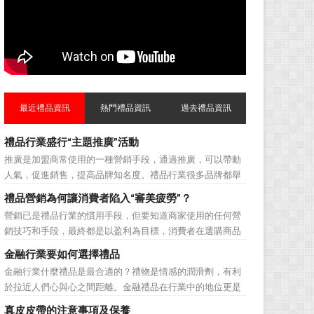
最近禮品資訊
熱門禮品資訊
過去禮品資訊
禮品行業盛行“主題推廣”活動
推廣是加盟商常使用的一種營銷手段，通過推廣，可以帶動
人氣，促進銷售，提高品牌知名度。禮品行業很多品牌都舉
辦過多場推廣活動，來帶動品牌的提升，然而，隨着推廣活
禮品營銷為何讓消費者陷入“審美疲勞”？
動的普遍，消費者對於這種推廣已經見怪不怪了。 所
營銷已是禮品行業的慣用手段，但要知道商家使用的任何營
以，儘管現在許多商家打着賠本推廣、以跳樓價銷售的口號
銷技巧和手段，最終都是以盈利為目標，消費者在選購商品
大搞活動，但生意...
時最為關注的便是如何利用最低的費用購買到最超值的貨
金融行業要如何選擇禮品
品。在禮品公司使用常規的營銷方式的同時，消費者也不免
金融行業什麼禮品是最合適的？禮物是情感的潤滑劑，有利
走陷入了“審美疲勞”。 編者總結了最讓消費者對禮品行
於拉近人們心與心之間距離。金融禮品在行業中的地位更是
業營銷產生免疫...
不容忽視，因為禮品即是企業形象的象徵，又是企業地位的
真皮皮帶的注意事項及保養