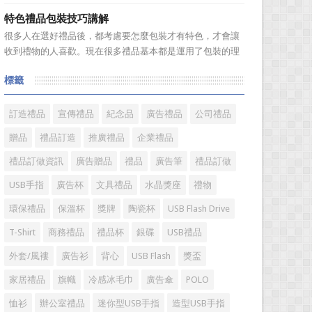
題。 陶瓷...
是很多人在選購毛巾時存在很多誤區，下麵就來簡單了解一
特色禮品包裝技巧講解
下吧! 一、毛巾色澤鮮艷可能用了直接染料，手感好則可
很多人在選好禮品後，都考慮要怎麼包裝才有特色，才會讓
能添加過多柔軟劑 在一些大型超市見到，擺放在貨架上
收到禮物的人喜歡。現在很多禮品基本都是運用了包裝的理
的毛巾，...
念，像中秋的月餅，以前吃過只是簡單的一張油紙包的月
標籤
餅，真的很喜歡吃，價格也不貴，而現在的月餅包裝真的很
嚇人，幾個月餅加上包裝價格要幾百，甚到上千元，讓人感
覺已經失去了禮品本身的...
訂造禮品
宣傳禮品
紀念品
廣告禮品
公司禮品
贈品
禮品訂造
推廣禮品
企業禮品
禮品訂做資訊
廣告贈品
禮品
廣告筆
禮品訂做
USB手指
廣告杯
文具禮品
水晶獎座
禮物
環保禮品
保溫杯
獎牌
陶瓷杯
USB Flash Drive
T-Shirt
商務禮品
禮品杯
銀碟
USB禮品
外套/風褸
廣告衫
背心
USB Flash
獎盃
家居禮品
旗幟
冷感冰毛巾
廣告傘
POLO
恤衫
辦公室禮品
迷你型USB手指
造型USB手指