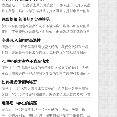
彰顯，同時對收禮人來說，一份禮物的永恆意義是語言難以
禮品訂造 。一款品質上乘的真皮皮帶，無疑是男人身份及品
企及的。難怪有人曾說：再省也不能省禮物，再窮也不能窮
味的象徵，真皮皮帶手感舒適，持久耐磨，是都市男士的首
送禮。但是，禮品選擇...
選。當你還在髮愁老爸生日禮物送什麼的時候，一款真皮皮
終端制勝 善用創意宣傳禮品
帶就是非常不錯的選擇。但是真皮皮帶如果疏於保養，也會
新穎獨特的創意在禮品公司的市場推廣中具有不可或缺的重
黯然失色，出現裂痕和破損的痕跡，今天小編就爲大家分享
要性，不但能夠增加產品的附加值，也能為品牌宣傳帶來意
真皮皮帶的注意事項...
想不到的促進作用。禮品公司如果能夠巧妙運用這些獨具創
高硼矽玻璃的耐高溫性
意的宣傳禮品來提升宣傳技巧，在終端推廣中將更具競爭
商務禮品 -當我們選購玻璃水盃的時候，我們會接觸到一種
力。 打火機、煙灰缸、鑰匙鏈、毛巾……當今市場上的
材質，那就是高硼矽環保玻璃，這種玻璃的特點就是耐高
宣傳品幾乎是司空...
溫，那麼這個耐高溫的溫度限製和準確的含義是什麼呢?禮品
PC塑料的太空壺不宜裝沸水
紅的小編給大家總結如下。 耐熱玻璃【Heat-resistant
商務禮品 -選擇塑料做成的壺子來喝水或飲茶的時候，人們
glass】是指含有耐熱性強的硼酸﹑矽酸成分,能夠...
多會比謹慎選擇一些品牌廠家生羲的塑料壺或塑料製成的太
空壺。塑料壺基本分爲PP和PC兩種材質，那用哪種材質的塑
如何挑選優質陶瓷盃
料壺才安全? PP材質的耐熱性和穩定性好，但耐磨性比
商務禮品 -喝水對人體是非常重要的，而選擇一款安全無害
PC差一些。而PC製品比PP製品更美觀，但不耐熱，且部分
又好用的水盃同樣是很關鍵的。陶瓷水盃因爲款式多樣，價
PC...
格實惠等優勢受到消費者歡迎。陶瓷看起來很乾淨，而且很
選購毛巾存在的誤區
有質感。如何挑選優質陶瓷盃?很多人想必都不是很了解。今
紀念品 -毛巾是日常生活中必不可缺的，洗臉、洗澡、擦
天，禮品紅小編給大家分享一些陶瓷盃選購需要注意的問
手，都要用到它，由此可見，毛巾的選購是非常重要的。但