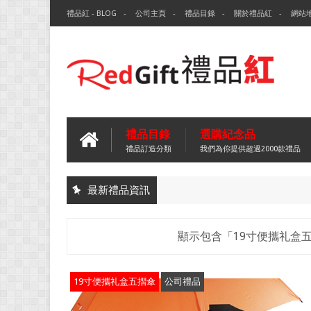
禮品紅 - BLOG
公司主頁
禮品目錄
關於禮品紅
網站
禮品目錄
選購紀念品
禮品訂造分類
我們為你提供超過2000款禮品
最新禮品資訊
顯示包含「19寸便攜礼盒
19寸便攜礼盒五摺傘
公司禮品