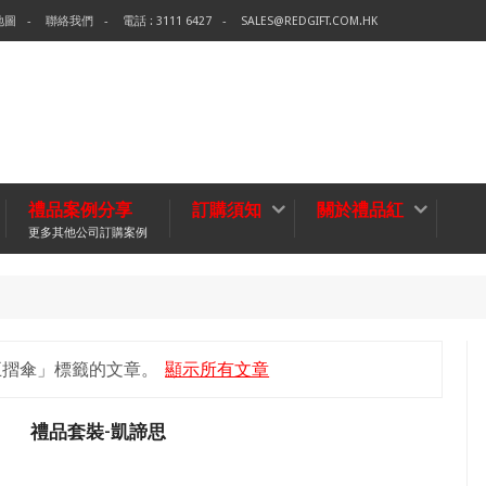
地圖
聯絡我們
電話 : 3111 6427
SALES@REDGIFT.COM.HK
禮品案例分享
訂購須知
關於禮品紅
更多其他公司訂購案例
無紡布袋
五摺傘」
標籤的文章。
顯示所有文章
禮品套裝-凱諦思