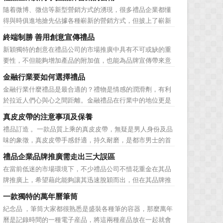
子化，配合企業內部的電子化生產管理系統，提高企業的生
隨着微博、微信等新型營銷方式的湧現，很多禮品企業都懂
產、庫存、流通和資金等各個環節的效率。它具有結構性、
得與時俱進地搶先佔據各種嶄新的營銷方式，但披上了嶄新
動態性、社...
的營銷軀殼，卻沒有掌握營銷的靈魂。要知道，營銷真正的
終端制勝 善用創意宣傳禮品
價值不是將品牌鋪設到消費者眼前，而是將品牌印到消費者
新穎獨特的創意在禮品公司的市場推廣中具有不可或缺的重
心裡 與消費者的心理距離的拉近，並不是一朝一夕的事
要性，不但能夠增加產品的附加值，也能為品牌宣傳帶來意
情，需要做好持...
想不到的促進作用。禮品公司如果能夠巧妙運用這些獨具創
金融行業要如何選擇禮品
意的宣傳禮品來提升宣傳技巧，在終端推廣中將更具競爭
金融行業什麼禮品是最合適的？禮物是情感的潤滑劑，有利
力。 打火機、煙灰缸、鑰匙鏈、毛巾……當今市場上的
於拉近人們心與心之間距離。金融禮品在行業中的地位更是
宣傳品幾乎是司空...
不容忽視，因為禮品即是企業形象的象徵，又是企業地位的
真皮皮帶的注意事項及保養
彰顯，同時對收禮人來說，一份禮物的永恆意義是語言難以
禮品訂造 。一款品質上乘的真皮皮帶，無疑是男人身份及品
企及的。難怪有人曾說：再省也不能省禮物，再窮也不能窮
味的象徵，真皮皮帶手感舒適，持久耐磨，是都市男士的首
送禮。但是，禮品選擇...
選。當你還在髮愁老爸生日禮物送什麼的時候，一款真皮皮
禮品企業品牌推廣需走出三大誤區
帶就是非常不錯的選擇。但是真皮皮帶如果疏於保養，也會
在當前低迷的市場環境下，不少禮品公司不惜花重金在其品
黯然失色，出現裂痕和破損的痕跡，今天小編就爲大家分享
牌推廣上，希望藉此能夠讓其迅速脫穎而出，但在其品牌推
真皮皮帶的注意事項...
廣的營銷管理思路上，也有許多禮品企業走入了幾大誤區而
一款獨特的萬年曆筆筒
無法自拔，這其中，最為常見的誤區有： 誤區一：不清
紀念品 ，筆筒大家都很熟悉是盛裝各種筆的容器，那麼萬年
楚品牌到底在表達什麼 很多禮品企業在推廣品牌之前，
曆是記錄時間的一種電子産品，將這兩種産品放在一起就會