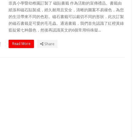
崇真小學暨幼稚園訂製了 磁貼書籤 作為活動的宣傳禮品。書籤由
紙張和磁石貼製成，經久耐用且安全，清晰的圖案不易褪色，為您
的生活帶來不同的色彩。磁石書籤可以裁切不同的形狀，此次訂製
的磁石書籤是可愛的毛毛蟲。通過書籤，我們首先認識了紅橙黃綠
藍靛紫七种颜色，然後再認識英文的6個常用特殊疑...
Read More
Share