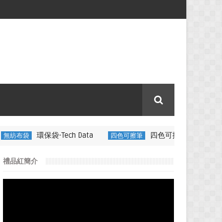
Tech Data
四色可擦筆-百通電纜
四色可擦筆
350ML 折
禮品紅簡介