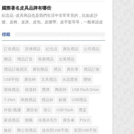
不知道到...
組合成一個新的産品—萬年曆筆筒，今天小編就來爲您介紹
國際著名皮具品牌有哪些
一款獨特的萬年曆筆筒。 筆筒美觀大方，他是採用皮
紀念品 -皮具商品也是我們生活中非常常見的，比如皮沙
料、鐵架和鋁片做外觀，是一款多功能萬年曆筆筒，集時間
髮、皮椅、皮床、皮包、皮腰帶、皮手套等等，一般來說皮
溫度，年、月...
具具備細膩的手感和自然的色澤度，所以深受消費者的青
標籤
睞。國際著名皮具品牌有哪些?下麵就一起來了解一下吧!
國際著名皮具品牌： 1、路易·威登(LV) 創立於
1...
訂造禮品
宣傳禮品
紀念品
廣告禮品
公司禮品
贈品
禮品訂造
推廣禮品
企業禮品
禮品訂做資訊
廣告贈品
禮品
廣告筆
禮品訂做
USB手指
廣告杯
文具禮品
水晶獎座
禮物
環保禮品
保溫杯
獎牌
陶瓷杯
USB Flash Drive
T-Shirt
商務禮品
禮品杯
銀碟
USB禮品
外套/風褸
廣告衫
背心
USB Flash
獎盃
家居禮品
旗幟
冷感冰毛巾
廣告傘
POLO
恤衫
辦公室禮品
迷你型USB手指
造型USB手指