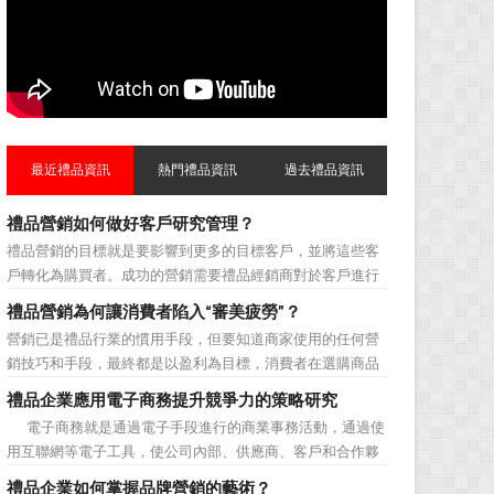
最近禮品資訊
熱門禮品資訊
過去禮品資訊
禮品營銷如何做好客戶研究管理？
禮品營銷的目標就是要影響到更多的目標客戶，並將這些客
戶轉化為購買者。成功的營銷需要禮品經銷商對於客戶進行
相應的分類，了解不同類型客戶的貢獻度，從而有的放矢的
禮品營銷為何讓消費者陷入“審美疲勞”？
制定相應的營銷對策，而這需要對於客戶研究方面更多地投
營銷已是禮品行業的慣用手段，但要知道商家使用的任何營
入，這不僅是銷售環節的事，也需要營銷管理策略的整體支
銷技巧和手段，最終都是以盈利為目標，消費者在選購商品
持。具體來說，有以下...
時最為關注的便是如何利用最低的費用購買到最超值的貨
禮品企業應用電子商務提升競爭力的策略研究
品。在禮品公司使用常規的營銷方式的同時，消費者也不免
電子商務就是通過電子手段進行的商業事務活動，通過使
走陷入了“審美疲勞”。 編者總結了最讓消費者對禮品行
用互聯網等電子工具，使公司內部、供應商、客戶和合作夥
業營銷產生免疫...
伴之間，利用電子業務共享信息，實現企業間業務流程的電
禮品企業如何掌握品牌營銷的藝術？