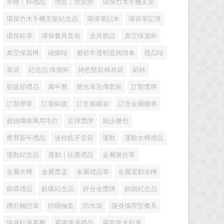
水樽｜杯禮品
滑鼠｜滑鼠墊
環保竹木手機支架
環保竹木手機支架紀念品
環保筆記本
環保筆記簿
環保鉛筆
環保餐具套裝
皮具贈品
真空保溫杯
真空保溫樽
磁條咭
磨砂半透明直柄雨傘
禮品咭
筆袋
紀念品 保溫杯
純色豎款棉布袋
紙杯
聖誕節禮品
萬年曆
螢光筆宣傳套裝
訂製獎牌
訂製襟章
訂製錦旗
訂造索繩袋
訂造金屬徽章
超細纖維萬用毛巾
足球獎牌
跑步腰包
農曆新年禮品
迷你藍牙音箱
運動
運動水樽禮品
運動紀念品
運動｜比賽禮品
金屬廣告筆
金屬水樽
金屬獎盃
金屬禮品筆
金屬運動水樽
銀碟禮品
銀碟紀念品
鋅合金獎牌
錦旗紀念品
鑽石觸控筆
防曬袖套
防水袋
隨身攜帶型餐具
隨身貼屏幕擦
電腦週邊禮品
霧面黑木鉛筆