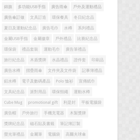
錦旗
多功能USB手指
廣告雨傘
戶外及運動禮品
廣告傘訂做
文具訂造
環保餐具
冬日紀念品
夏日及運動紀念品
廣告毛巾
水樽
系列禮品
金屬USB手指
金屬徽章
戶外禮品
比賽紀念品
環保袋
禮品套裝
運動毛巾
廣告筆禮品
旅行紀念品
木盾獎牌
水晶禮品
證件套
印刷品
廣告水樽
摺疊雨傘
文件夾及文件袋
記事簿禮品
鋁水樽
電子及數碼產品
Polo 恤衫
宣傳紙巾
文具紀念品
派對用品
環保頸繩
運動水樽
Cube Mug
promotional gift
利是封
平板電腦袋
廣告帽
戶外旅行
手機充電器
木製獎牌
獎牌紀念品
磁石貼及書籤
筆記簿訂製
螢光筆禮品
金屬筆
電腦袋
高爾夫球傘