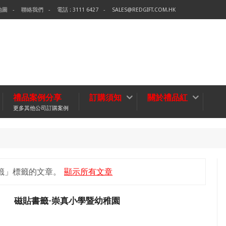
地圖
聯絡我們
電話 : 3111 6427
SALES@REDGIFT.COM.HK
禮品案例分享
訂購須知
關於禮品紅
更多其他公司訂購案例
環保袋-
無紡布袋
籤」
標籤的文章。
顯示所有文章
磁貼書籤-崇真小學暨幼稚園