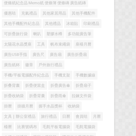
便條紙紀念品 Memo紙 便條簿 便條磚 廣告紙磚
優惠咭
充氣禮品
其他家居用品
其他手機配件
其他手機配件紀念品
其他禮品
冰箱貼
印刷禮品
可折疊旅行袋
喇叭
塑膠水樽
多功能廣告筆
太陽花水晶獎座
工具
帆布束繩袋
座檯月曆
廣告USB手指
廣告尺
廣告扇
廣告折疊扇
廣告紙杯
徽章
戶外旅行禮品
手機/平板電腦配件紀念品
手機支架
手機數據線
折叠背囊
折疊便當盒
折疊廣告傘
折疊扇子
折疊收納袋
折疊背囊
折疊雨傘
拉鍊文件袋
掛曆
掛牆月曆
握手水晶獎杯
收納袋
文具 | 辦公室禮品
旅行禮品
日曆
會員咭
月曆
檯曆
比賽號碼布
毛氈平板電腦袋
毛氈電腦袋