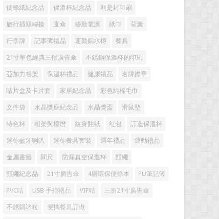
便條紙紀念品
保溫杯紀念品
利是封印刷
旅行插頭轉換
直傘
移動電源
紙巾
背囊
行李牌
記事薄禮品
運動鋁水樽
餐具
21寸單色經典三摺廣告傘
不銹鋼保溫杯的印刷
亞加力相架
保溫杯禮品
健康禮品
名牌襟章
咭片盒及卡片套
家居紀念品
彩色純棉毛巾
文件袋
水晶獎座紀念品
水晶獎盃
滑鼠墊
特色杯
相架與檯暦
紋身貼紙
红包
訂造保溫杯
迷你藍牙喇叭
迷你餐具套裝
週年禮品
運動禮品
金屬書籤
間尺
防漏真空保溫杯
頸繩
頸繩紀念品
21寸廣告傘
4層環保便條本
PU筆記簿
PVC咭
USB 手指禮品
VIP咭
三折21寸廣告傘
不銹鋼冰粒
便攜餐具訂做