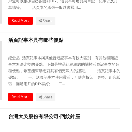
戶還可以根據自己的喜好DIY。活頁本可用於冩筆記，記事以及打
草稿等。 活頁本的紙張一般以書冩用...
Read More
Share
活頁記事本具有哪些優點
紀念品 -活頁記事本與其他普通記事本有較大區別，有其他種類記
事本無法比擬的優點。下麵是禮品紅網總結的關於活頁記事本的各
種優點，希望能幫助您對其有個更深入的認識。 活頁記事本的
優點： 一、活頁記事本使用靈活，可隨意拆卸、更換、組合紙
張，滿足用戶的DIY喜好; 二...
Read More
Share
台灣大吳股份有限公司-回紋針座