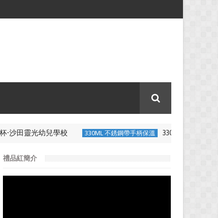
-沙田靈光幼兒學校
330ML 不銹鋼帶
330ML 不銹鋼帶手柄保溫
禮品紅簡介