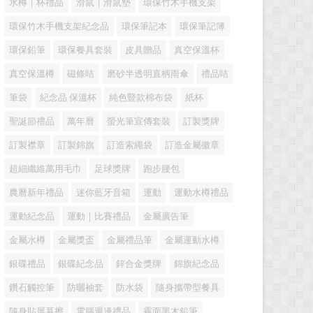
水樽｜杯禮品
滑鼠｜滑鼠墊
環保竹木手機支架
環保竹木手機支架紀念品
環保筆記本
環保筆記簿
環保鉛筆
環保餐具套裝
皮具贈品
真空保溫杯
真空保溫樽
磁條咭
磨砂半透明直柄雨傘
禮品咭
筆袋
紀念品 保溫杯
純色豎款棉布袋
紙杯
聖誕節禮品
萬年曆
螢光筆宣傳套裝
訂製獎牌
訂製襟章
訂製錦旗
訂造索繩袋
訂造金屬徽章
超細纖維萬用毛巾
足球獎牌
跑步腰包
農曆新年禮品
迷你藍牙音箱
運動
運動水樽禮品
運動紀念品
運動｜比賽禮品
金屬廣告筆
金屬水樽
金屬獎盃
金屬禮品筆
金屬運動水樽
銀碟禮品
銀碟紀念品
鋅合金獎牌
錦旗紀念品
鑽石觸控筆
防曬袖套
防水袋
隨身攜帶型餐具
隨身貼屏幕擦
電腦週邊禮品
霧面黑木鉛筆