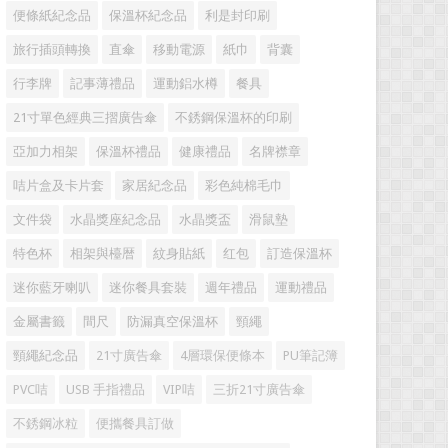
便條紙紀念品
保溫杯紀念品
利是封印刷
旅行插頭轉換
直傘
移動電源
紙巾
背囊
行李牌
記事薄禮品
運動鋁水樽
餐具
21寸單色經典三摺廣告傘
不銹鋼保溫杯的印刷
亞加力相架
保溫杯禮品
健康禮品
名牌襟章
咭片盒及卡片套
家居紀念品
彩色純棉毛巾
文件袋
水晶獎座紀念品
水晶獎盃
滑鼠墊
特色杯
相架與檯暦
紋身貼紙
红包
訂造保溫杯
迷你藍牙喇叭
迷你餐具套裝
週年禮品
運動禮品
金屬書籤
間尺
防漏真空保溫杯
頸繩
頸繩紀念品
21寸廣告傘
4層環保便條本
PU筆記簿
PVC咭
USB 手指禮品
VIP咭
三折21寸廣告傘
不銹鋼冰粒
便攜餐具訂做