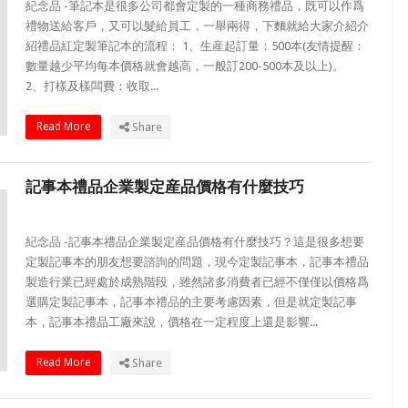
紀念品 -筆記本是很多公司都會定製的一種商務禮品，既可以作爲
禮物送給客戶，又可以髮給員工，一舉兩得，下麵就給大家介紹介
紹禮品紅定製筆記本的流程： 1、生産起訂量：500本(友情提醒：
數量越少平均每本價格就會越高，一般訂200-500本及以上)。
2、打樣及樣闆費：收取...
Read More
Share
記事本禮品企業製定産品價格有什麼技巧
紀念品 -記事本禮品企業製定産品價格有什麼技巧？這是很多想要
定製記事本的朋友想要諮詢的問題，現今定製記事本，記事本禮品
製造行業已經處於成熟階段，雖然諸多消費者已經不僅僅以價格爲
選購定製記事本，記事本禮品的主要考慮因素，但是就定製記事
本，記事本禮品工廠來說，價格在一定程度上還是影響...
Read More
Share