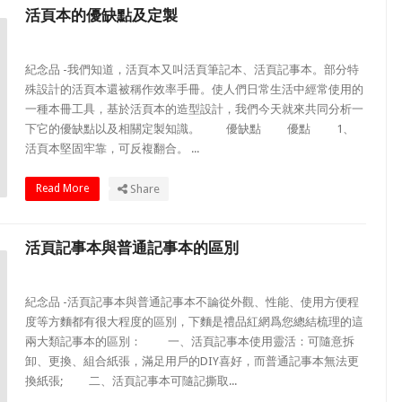
活頁本的優缺點及定製
紀念品 -我們知道，活頁本又叫活頁筆記本、活頁記事本。部分特
殊設計的活頁本還被稱作效率手冊。使人們日常生活中經常使用的
一種本冊工具，基於活頁本的造型設計，我們今天就來共同分析一
下它的優缺點以及相關定製知識。 優缺點 優點 1、
活頁本堅固牢靠，可反複翻合。 ...
Read More
Share
活頁記事本與普通記事本的區別
紀念品 -活頁記事本與普通記事本不論從外觀、性能、使用方便程
度等方麵都有很大程度的區別，下麵是禮品紅網爲您總結梳理的這
兩大類記事本的區別： 一、活頁記事本使用靈活：可隨意拆
卸、更換、組合紙張，滿足用戶的DIY喜好，而普通記事本無法更
換紙張; 二、活頁記事本可隨記撕取...