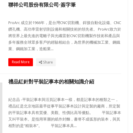
聯祥公司股份有限公司-簽字筆
ProArc 成立於1966年，是台灣CNC切割機、銲接自動化設備、CNC
鑽孔機、高功率雷射切割設備和相關技術的領先者。 ProArc致力於
將世界上最先進的電離子與光纖雷射CNC切割機製作技術和產品與
多年服務全球眾多客戶的經驗相結合，為世界的機械加工業、鋼鐵
業、鋼鐵加工業，造船業...
Read More
Share
禮品紅針對平裝記事本的相關知識介紹
紀念品 -平裝記事本與活頁記事本一樣，都是記事本的種類之一，
禮品紅是北京地區最早從事平裝記事本設計與定製的廠商，所定製
的平裝記事本具有質優、美觀、性價比高等優點。 平裝記事本
又叫平裝本。是指用單層的紙作封麵，書脊不成弧形的裝本，與其
相對的是“精裝本”。 平裝記事本具...