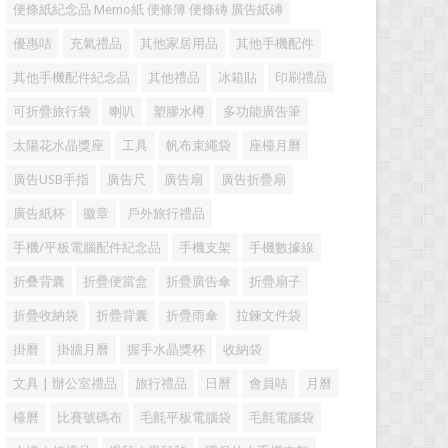
便條紙紀念品 Memo紙 便條簿 便條磚 廣告紙磚
優惠咭
充氣禮品
其他家居用品
其他手機配件
其他手機配件紀念品
其他禮品
冰箱貼
印刷禮品
可折疊旅行袋
喇叭
塑膠水樽
多功能廣告筆
太陽花水晶獎座
工具
帆布束繩袋
座檯月曆
廣告USB手指
廣告尺
廣告扇
廣告折疊扇
廣告紙杯
徽章
戶外旅行禮品
手機/平板電腦配件紀念品
手機支架
手機數據線
折叠背囊
折疊便當盒
折疊廣告傘
折疊扇子
折疊收納袋
折疊背囊
折疊雨傘
拉鍊文件袋
掛曆
掛牆月曆
握手水晶獎杯
收納袋
文具 | 辦公室禮品
旅行禮品
日曆
會員咭
月曆
檯曆
比賽號碼布
毛氈平板電腦袋
毛氈電腦袋