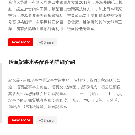
台灣大吳股份有限公司為日本獨資創立於2012年，為海外的第三據
點，設立於台南科工業，希望藉由台灣高規格人才，加上日本獨家
技術，成為發展海外市場總據點。主要產品為工業用精密熱交換器
及高規格鰭管，主要用於石化廠、發電廠、煉油廠與其他大型重工
業，能有效協助工業熱能再利用，進而降低能源成...
Read More
Share
活頁記事本各配件的詳細介紹
紀念品 -活頁記事本是記事本當中的一個類型，我們大家都應該知
道，活頁記事本由封皮、活頁夾(或線圈)、紙張構成，禮品紅網從
其各配件爲您詳細介紹活頁記事本。 一、封麵： 1、活頁
記事本的封麵質地有多種：有真皮、仿皮、PVC、PU革、人造革、
裝幀紙、特種紙等等。活頁記事本...
Read More
Share