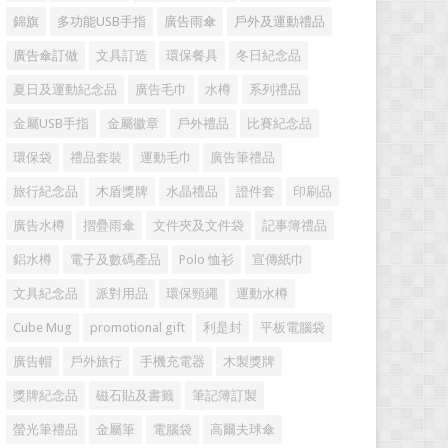
錦旗
多功能USB手指
廣告雨傘
戶外及運動禮品
廣告傘訂做
文具訂造
環保餐具
冬日紀念品
夏日及運動紀念品
廣告毛巾
水樽
系列禮品
金屬USB手指
金屬徽章
戶外禮品
比賽紀念品
環保袋
禮品套裝
運動毛巾
廣告筆禮品
旅行紀念品
木盾獎牌
水晶禮品
證件套
印刷品
廣告水樽
摺疊雨傘
文件夾及文件袋
記事簿禮品
鋁水樽
電子及數碼產品
Polo 恤衫
宣傳紙巾
文具紀念品
派對用品
環保頸繩
運動水樽
Cube Mug
promotional gift
利是封
平板電腦袋
廣告帽
戶外旅行
手機充電器
木製獎牌
獎牌紀念品
磁石貼及書籤
筆記簿訂製
螢光筆禮品
金屬筆
電腦袋
高爾夫球傘