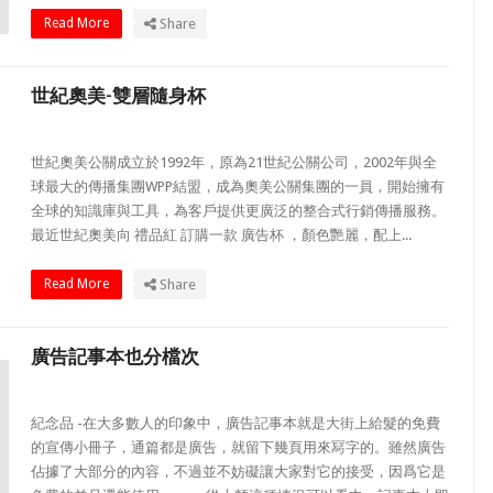
Read More
Share
世紀奧美-雙層隨身杯
世紀奧美​​公關成立於1992年，原為21世紀公關公司，2002年與全
球最大的傳播集團WPP結盟，成為奧美公關集團的一員，開始擁有
全球的知識庫與工具，為客戶提供更廣泛的整合式行銷傳播服務。
最近世紀奧美向 禮品紅 訂購一款 廣告杯 ，顏色艷麗，配上...
Read More
Share
廣告記事本也分檔次
紀念品 -在大多數人的印象中，廣告記事本就是大街上給髮的免費
的宣傳小冊子，通篇都是廣告，就留下幾頁用來冩字的。雖然廣告
佔據了大部分的內容，不過並不妨礙讓大家對它的接受，因爲它是