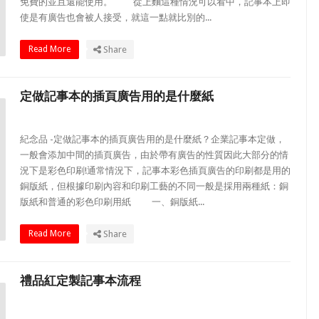
免費的並且還能使用。 從上麵這種情況可以看中，記事本上即
使是有廣告也會被人接受，就這一點就比別的...
Read More
Share
定做記事本的插頁廣告用的是什麼紙
紀念品 -定做記事本的插頁廣告用的是什麼紙？企業記事本定做，
一般會添加中間的插頁廣告，由於帶有廣告的性質因此大部分的情
況下是彩色印刷!通常情況下，記事本彩色插頁廣告的印刷都是用的
銅版紙，但根據印刷內容和印刷工藝的不同一般是採用兩種紙：銅
版紙和普通的彩色印刷用紙 一、銅版紙...
Read More
Share
禮品紅定製記事本流程