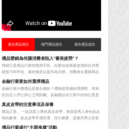
最近禮品資訊
熱門禮品資訊
過去禮品資訊
禮品營銷為何讓消費者陷入“審美疲勞”？
營銷已是禮品行業的慣用手段，但要知道商家使用的任何營
銷技巧和手段，最終都是以盈利為目標，消費者在選購商品
時最為關注的便是如何利用最低的費用購買到最超值的貨
金融行業要如何選擇禮品
品。在禮品公司使用常規的營銷方式的同時，消費者也不免
金融行業什麼禮品是最合適的？禮物是情感的潤滑劑，有利
走陷入了“審美疲勞”。 編者總結了最讓消費者對禮品行
於拉近人們心與心之間距離。金融禮品在行業中的地位更是
業營銷產生免疫...
不容忽視，因為禮品即是企業形象的象徵，又是企業地位的
真皮皮帶的注意事項及保養
彰顯，同時對收禮人來說，一份禮物的永恆意義是語言難以
禮品訂造 。一款品質上乘的真皮皮帶，無疑是男人身份及品
企及的。難怪有人曾說：再省也不能省禮物，再窮也不能窮
味的象徵，真皮皮帶手感舒適，持久耐磨，是都市男士的首
送禮。但是，禮品選擇...
選。當你還在髮愁老爸生日禮物送什麼的時候，一款真皮皮
禮品行業盛行“主題推廣”活動