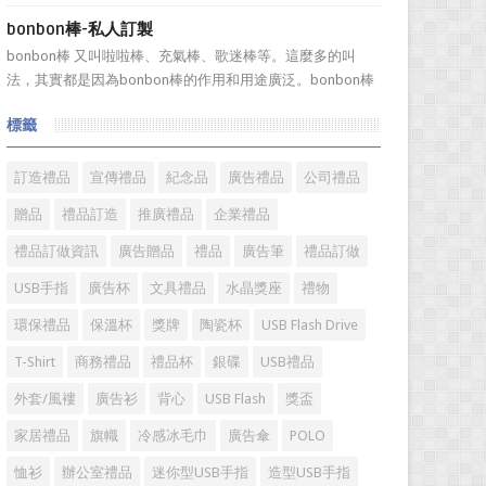
的毛圈多...
念，像中秋的月餅，以前吃過只是簡單的一張油紙包的月
bonbon棒-私人訂製
餅，真的很喜歡吃，價格也不貴，而現在的月餅包裝真的很
bonbon棒 又叫啦啦棒、充氣棒、歌迷棒等。這麼多的叫
嚇人，幾個月餅加上包裝價格要幾百，甚到上千元，讓人感
法，其實都是因為bonbon棒的作用和用途廣泛。bonbon棒
覺已經失去了禮品本身的...
充氣后，兩個互擊可發出響聲，其亮麗的色彩及特有的歡暢
標籤
拍打聲音，適合在各種體育賽事或歌舞秀的時候，用來呐喊
助威，鼓舞士氣，營造歡樂的現場氣氛。bonbon棒呈長條
狀...
訂造禮品
宣傳禮品
紀念品
廣告禮品
公司禮品
贈品
禮品訂造
推廣禮品
企業禮品
禮品訂做資訊
廣告贈品
禮品
廣告筆
禮品訂做
USB手指
廣告杯
文具禮品
水晶獎座
禮物
環保禮品
保溫杯
獎牌
陶瓷杯
USB Flash Drive
T-Shirt
商務禮品
禮品杯
銀碟
USB禮品
外套/風褸
廣告衫
背心
USB Flash
獎盃
家居禮品
旗幟
冷感冰毛巾
廣告傘
POLO
恤衫
辦公室禮品
迷你型USB手指
造型USB手指