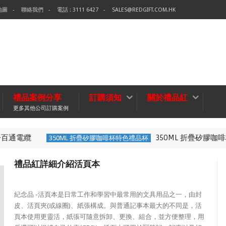
地圖
聯絡我們
電話 : 3111 6427
SALES@REDGIFT.COM.HK
禮品案例分享
訂購須知
關於禮品紅
更多其他公司訂購案例
通電纜
350ML 折疊矽膠咖啡杯
350ML 折疊矽膠咖啡杯特色禮品杯
禮品紅詳細介紹活頁本
紀念品 -活頁本是日常工作和學習中最常用的文具用品之一，由封
皮、活頁夾(或線圈)、紙張構成。與普通記事本最大的不同是，活
頁本使用更靈活，紙張可隨意拆卸、更換、組合，並方便整理，用