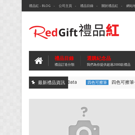
禮品紅 - BLOG
公司主頁
禮品目錄
關於禮品紅
網站
禮品目錄
選購紀念品
禮品訂造分類
我們為你提供超過2000款禮品
環保袋-Tech Data
四色可擦筆-百
最新禮品資訊
無紡布袋
四色可擦筆