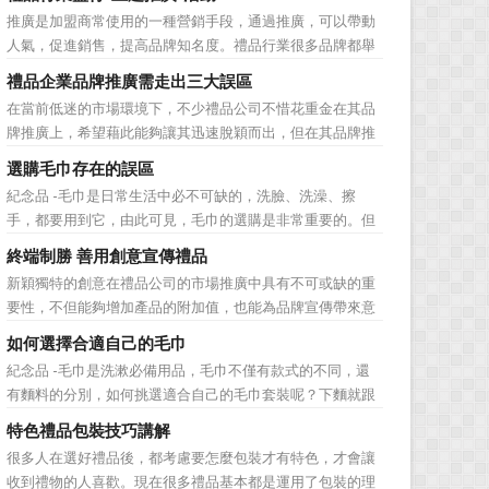
帶就是非常不錯的選擇。但是真皮皮帶如果疏於保養，也會
推廣是加盟商常使用的一種營銷手段，通過推廣，可以帶動
黯然失色，出現裂痕和破損的痕跡，今天小編就爲大家分享
人氣，促進銷售，提高品牌知名度。禮品行業很多品牌都舉
真皮皮帶的注意事項...
辦過多場推廣活動，來帶動品牌的提升，然而，隨着推廣活
禮品企業品牌推廣需走出三大誤區
動的普遍，消費者對於這種推廣已經見怪不怪了。 所
在當前低迷的市場環境下，不少禮品公司不惜花重金在其品
以，儘管現在許多商家打着賠本推廣、以跳樓價銷售的口號
牌推廣上，希望藉此能夠讓其迅速脫穎而出，但在其品牌推
大搞活動，但生意...
廣的營銷管理思路上，也有許多禮品企業走入了幾大誤區而
選購毛巾存在的誤區
無法自拔，這其中，最為常見的誤區有： 誤區一：不清
紀念品 -毛巾是日常生活中必不可缺的，洗臉、洗澡、擦
楚品牌到底在表達什麼 很多禮品企業在推廣品牌之前，
手，都要用到它，由此可見，毛巾的選購是非常重要的。但
不知道到...
是很多人在選購毛巾時存在很多誤區，下麵就來簡單了解一
終端制勝 善用創意宣傳禮品
下吧! 一、毛巾色澤鮮艷可能用了直接染料，手感好則可
新穎獨特的創意在禮品公司的市場推廣中具有不可或缺的重
能添加過多柔軟劑 在一些大型超市見到，擺放在貨架上
要性，不但能夠增加產品的附加值，也能為品牌宣傳帶來意
的毛巾，...
想不到的促進作用。禮品公司如果能夠巧妙運用這些獨具創
如何選擇合適自己的毛巾
意的宣傳禮品來提升宣傳技巧，在終端推廣中將更具競爭
紀念品 -毛巾是洗漱必備用品，毛巾不僅有款式的不同，還
力。 打火機、煙灰缸、鑰匙鏈、毛巾……當今市場上的
有麵料的分別，如何挑選適合自己的毛巾套裝呢？下麵就跟
宣傳品幾乎是司空...
小編一起來了解一下吧! 一、看毛圈多少。 毛巾是
特色禮品包裝技巧講解
雙麵環形起毛織物，表麵具有許多突起的毛圈，這是毛巾質
很多人在選好禮品後，都考慮要怎麼包裝才有特色，才會讓
量優劣的主要標誌。質量好的毛巾，正反兩麵每一個方眼裡
收到禮物的人喜歡。現在很多禮品基本都是運用了包裝的理