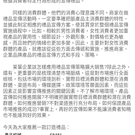
根據消費者特定行為形成的宣傳禮品。
同樣的消費群體，他們的消費心理意識不同。商家在做
禮品宣傳活動時，一定要準確把脈產品主消費群體的特性，
並據此制定相應的禮品宣傳方案，使其貫穿於整個禮品宣傳
實施過程中。比如，相較於男性消費者，女性消費者更加重
視產品的實用性、細節設計、外觀形象，對價格也更為敏
感，而且她們的情緒也更加多變。因此，主要針對女性消費
群體的產品，就應該從這些方面去傳遞和實施、推進商家、
企業品牌產品的禮品宣傳方式和手段、策略。
茶葉企業該怎樣應用禮品宣傳策略擴大銷售?除此之外，
還有，更重要的是梳理清楚市場脈絡，這是對市場進行全面
檢核，包括市場的環境剖析、實際目標消費群體和潛在消費
群體、渠道布局、傳媒選擇、政策環境等層面因素，而這些
因素正是影響宣傳推進的關鍵因素。不了解市場環境，產品
宣傳如何推進開展?不明確把握實際目標消費群體和潛在消費
群體，如何推進營銷?不對渠道進行充分布局，如何保證產品
市場推進的成功?事實上，再好的宣傳如果不能讓消費者知曉
也不能達到好的效果。
今天為大家推薦一款訂造禮品：