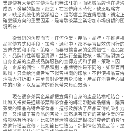
業即使有大量的宣傳活動也無法旺銷，而區域品牌也在遭遇
成長、發展的瓶頸。總之，在宣傳麻木時代，缺乏戰略方
向，缺乏系統化的營銷組合，是影響企業宣傳思維，鎖定正
確營銷方向的重要因素，是考驗茶葉企業增加市場份額的關
鍵所在。
從營銷的角度而言，任何企業、產品、品牌，在推進禮
品宣傳方式和手段、策略、過程中，都不要盲目效仿同行的
宣傳方式和手段、策略，而要根據自身的企業個性、產品類
別、品牌特性等層面資源，並進行全面檢核，進而編製適合
自身企業的產品或品牌服務的宣傳方式和手段、策略。因
為，企業的個性、產品類別、品牌特性是不同的，如果盲目
跟風，只會給消費者留下似曾相識的印象，不但使禮品宣傳
活動大打折扣，甚至會對企業自身形象，產品在消費者心目
中的印象，以及品牌的形象帶來負面效應。
現在很多茶葉企業都把宣傳和自身的產品結構相結合，
比如天福就是通過茶葉和茶食品的綁定帶動產品銷售，購買
茶葉的贈品為特色茶食品，這樣及解決了產品宣傳的吸引力
度，又增加了茶食品的普及。當然還有其它的茶葉企業的宣
傳戰略有所不同，比如福建清雅源就是根據消費者的消費行
為進行禮品宣傳，比如節日性禮品、針對情侶的產品等。是