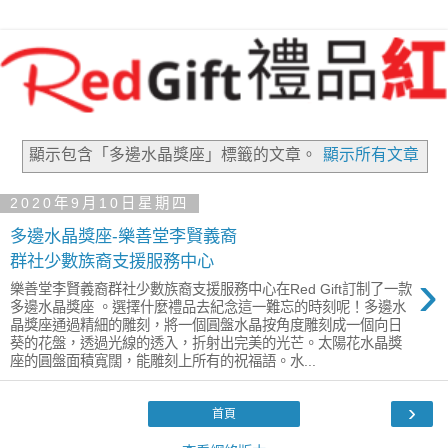
顯示包含「多邊水晶獎座」
標籤的文章。
顯示所有文章
2020年9月10日星期四
多邊水晶獎座-樂善堂李賢義裔
群社少數族裔支援服務中心
›
樂善堂李賢義裔群社少數族裔支援服務中心在Red Gift訂制了一款
多邊水晶獎座 。選擇什麼禮品去紀念這一難忘的時刻呢！多邊水
晶獎座通過精細的雕刻，將一個圓盤水晶按角度雕刻成一個向日
葵的花盤，透過光線的透入，折射出完美的光芒。太陽花水晶獎
座的圓盤面積寬闊，能雕刻上所有的祝福語。水...
›
首頁