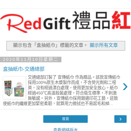
顯示包含「盒抽紙巾」
標籤的文章。
顯示所有文章
2020年11月10日星期二
盒抽紙巾-交通總部
交通總部訂製了 宣傳紙巾 作為贈品。該款宣傳紙巾
›
採用100%原生木漿製作而成，不含熒光劑和二噁
英，沒有經過漂白處理，使用更加安全放心。紙巾
經過450℃高溫殺菌處理，符合衛生標準，不刺激
無敏感。另外，宣傳紙巾採用鎖邊印花工藝，這致
使紙巾的纖維更加緊密柔韌，就算用力擦拭也不易起毛和掉...
›
首頁
查看網絡版本