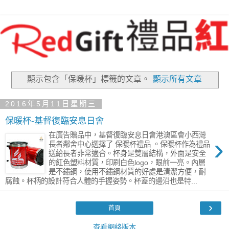
顯示包含「保暖杯」
標籤的文章。
顯示所有文章
2016年5月11日星期三
保暖杯-基督復臨安息日會
在廣告贈品中，基督復臨安息日會港澳區會小西灣
›
長者鄰舍中心選擇了 保暖杯禮品 。保暖杯作為禮品
送給長者非常適合。杯身是雙層結構，外面是安全
的紅色塑料材質，印刷白色logo，眼前一亮。內層
是不鏽鋼，使用不鏽鋼材質的好處是清潔方便，耐
腐蝕。杯柄的設計符合人體的手握姿勢。杯蓋的邊沿也是特...
›
首頁
查看網絡版本