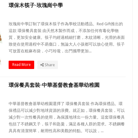
環保木筷子-玫瑰崗中學
玫瑰崗中學訂制了環保木筷子作為學校活動禮品。Red Gift推出的
這款 環保餐具套裝 由天然木製作而成，不添加任何有毒化學物
質，更加安全健康。筷子均經過精細打磨，木紋清晰，光滑的表面
致使在使用過程中不易傷口，無論大人小孩都可以放心使用。筷子
可放置在粗麻布袋，小巧玲瓏，出門攜帶更加...
Read More
Share
環保餐具套裝-中華基督教會基華幼稚園
中華基督教會基華幼稚園選擇了 環保餐具套裝 作為環保禮品。環
保禮品可以減少對地球資源的浪費。就正如，環保餐具套裝，可以
減少對一次性餐具的使用，為保護地球出一份力量。這套環保餐具
包括了不銹鋼叉子，筷子和匙羹，滿足各種人群的需求。不銹鋼餐
具具有清潔簡單，耐用性高和美觀的特點。可以說，...