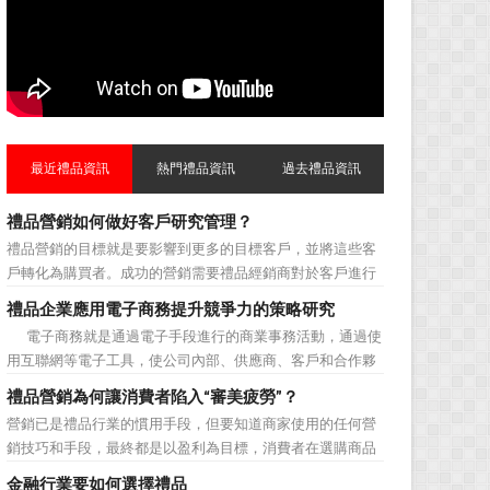
最近禮品資訊
熱門禮品資訊
過去禮品資訊
禮品營銷如何做好客戶研究管理？
禮品營銷的目標就是要影響到更多的目標客戶，並將這些客
戶轉化為購買者。成功的營銷需要禮品經銷商對於客戶進行
相應的分類，了解不同類型客戶的貢獻度，從而有的放矢的
禮品企業應用電子商務提升競爭力的策略研究
制定相應的營銷對策，而這需要對於客戶研究方面更多地投
電子商務就是通過電子手段進行的商業事務活動，通過使
入，這不僅是銷售環節的事，也需要營銷管理策略的整體支
用互聯網等電子工具，使公司內部、供應商、客戶和合作夥
持。具體來說，有以下...
伴之間，利用電子業務共享信息，實現企業間業務流程的電
禮品營銷為何讓消費者陷入“審美疲勞”？
子化，配合企業內部的電子化生產管理系統，提高企業的生
營銷已是禮品行業的慣用手段，但要知道商家使用的任何營
產、庫存、流通和資金等各個環節的效率。它具有結構性、
銷技巧和手段，最終都是以盈利為目標，消費者在選購商品
動態性、社...
時最為關注的便是如何利用最低的費用購買到最超值的貨
金融行業要如何選擇禮品