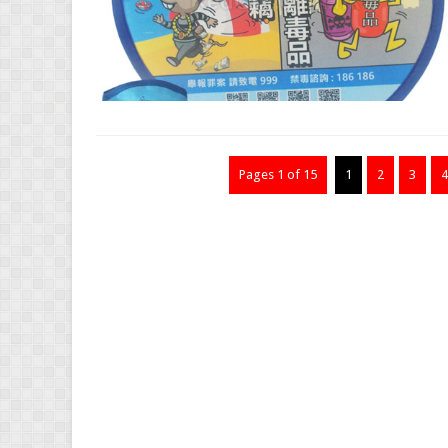
Pages 1 of 15
1
2
3