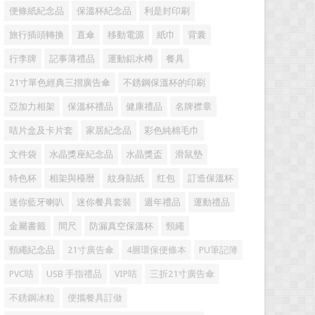
便條紙紀念品
保溫杯紀念品
利是封印刷
旅行插頭轉換
直傘
移動電源
紙巾
背囊
行李牌
記事薄禮品
運動鋁水樽
餐具
21寸單色經典三摺廣告傘
不銹鋼保溫杯的印刷
亞加力相架
保溫杯禮品
健康禮品
名牌襟章
咭片盒及卡片套
家居紀念品
彩色純棉毛巾
文件袋
水晶獎座紀念品
水晶獎盃
滑鼠墊
特色杯
相架與檯暦
紋身貼紙
红包
訂造保溫杯
迷你藍牙喇叭
迷你餐具套裝
週年禮品
運動禮品
金屬書籤
間尺
防漏真空保溫杯
頸繩
頸繩紀念品
21寸廣告傘
4層環保便條本
PU筆記簿
PVC咭
USB 手指禮品
VIP咭
三折21寸廣告傘
不銹鋼冰粒
便攜餐具訂做