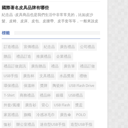
宣傳品幾乎是司空...
廣的營銷管理思路上，也有許多禮品企業走入了幾大誤區而
國際著名皮具品牌有哪些
無法自拔，這其中，最為常見的誤區有： 誤區一：不清
紀念品 -皮具商品也是我們生活中非常常見的，比如皮沙
楚品牌到底在表達什麼 很多禮品企業在推廣品牌之前，
髮、皮椅、皮床、皮包、皮腰帶、皮手套等等，一般來說皮
不知道到...
具具備細膩的手感和自然的色澤度，所以深受消費者的青
標籤
睞。國際著名皮具品牌有哪些?下麵就一起來了解一下吧!
國際著名皮具品牌： 1、路易·威登(LV) 創立於
1...
訂造禮品
宣傳禮品
紀念品
廣告禮品
公司禮品
贈品
禮品訂造
推廣禮品
企業禮品
禮品訂做資訊
廣告贈品
禮品
廣告筆
禮品訂做
USB手指
廣告杯
文具禮品
水晶獎座
禮物
環保禮品
保溫杯
獎牌
陶瓷杯
USB Flash Drive
T-Shirt
商務禮品
禮品杯
銀碟
USB禮品
外套/風褸
廣告衫
背心
USB Flash
獎盃
家居禮品
旗幟
冷感冰毛巾
廣告傘
POLO
恤衫
辦公室禮品
迷你型USB手指
造型USB手指