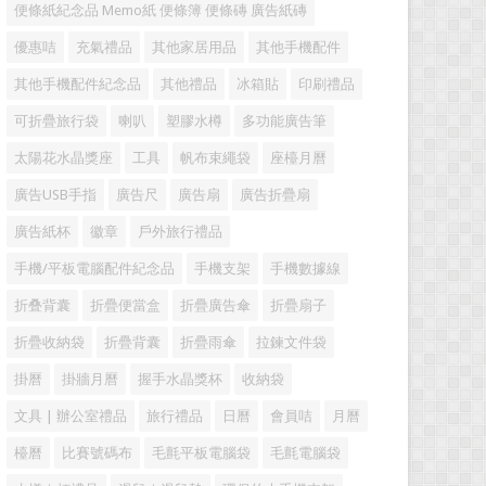
便條紙紀念品 Memo紙 便條簿 便條磚 廣告紙磚
優惠咭
充氣禮品
其他家居用品
其他手機配件
其他手機配件紀念品
其他禮品
冰箱貼
印刷禮品
可折疊旅行袋
喇叭
塑膠水樽
多功能廣告筆
太陽花水晶獎座
工具
帆布束繩袋
座檯月曆
廣告USB手指
廣告尺
廣告扇
廣告折疊扇
廣告紙杯
徽章
戶外旅行禮品
手機/平板電腦配件紀念品
手機支架
手機數據線
折叠背囊
折疊便當盒
折疊廣告傘
折疊扇子
折疊收納袋
折疊背囊
折疊雨傘
拉鍊文件袋
掛曆
掛牆月曆
握手水晶獎杯
收納袋
文具 | 辦公室禮品
旅行禮品
日曆
會員咭
月曆
檯曆
比賽號碼布
毛氈平板電腦袋
毛氈電腦袋