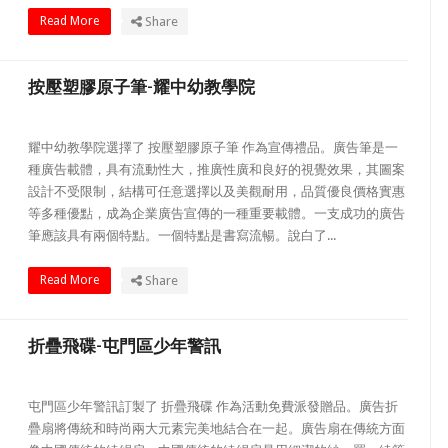
Read More
Share
按壓塑膠原子筆-耀中幼教學院
耀中幼教學院選擇了 按壓塑膠原子筆 作為宣傳禮品。廣告筆是一
種廣告載體，具有流動性大，推廣性廣和良好的視覺效果，其圖案
設計不受限制，結構可任意選擇以及美觀耐用，品質優良價格實惠
等多種優點，成為企業廣告宣傳的一種重要載體。一支成功的廣告
筆應該具有兩個特點。一個特點是書寫流暢。說白了...
Read More
Share
折疊飛碟-屯門區少年警訊
屯門區少年警訊訂製了 折疊飛碟 作為活動免費派發贈品。廣告折
疊扇將傳統和時尚兩大元素完美地結合在一起。廣告扇在傳統方面