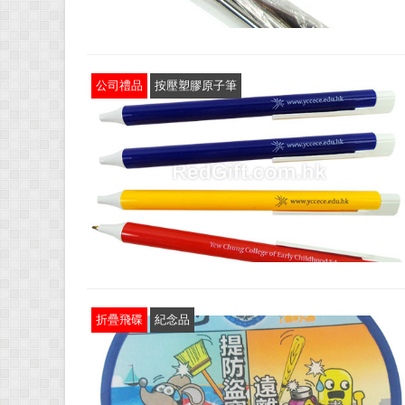
公司禮品
按壓塑膠原子筆
折疊飛碟
紀念品