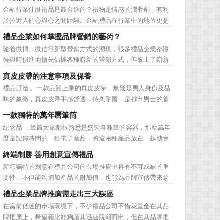
品。在禮品公司使用常規的營銷方式的同時，消費者也不免
金融行業什麼禮品是最合適的？禮物是情感的潤滑劑，有利
走陷入了“審美疲勞”。 編者總結了最讓消費者對禮品行
於拉近人們心與心之間距離。金融禮品在行業中的地位更是
業營銷產生免疫...
不容忽視，因為禮品即是企業形象的象徵，又是企業地位的
禮品企業如何掌握品牌營銷的藝術？
彰顯，同時對收禮人來說，一份禮物的永恆意義是語言難以
隨着微博、微信等新型營銷方式的湧現，很多禮品企業都懂
企及的。難怪有人曾說：再省也不能省禮物，再窮也不能窮
得與時俱進地搶先佔據各種嶄新的營銷方式，但披上了嶄新
送禮。但是，禮品選擇...
的營銷軀殼，卻沒有掌握營銷的靈魂。要知道，營銷真正的
真皮皮帶的注意事項及保養
價值不是將品牌鋪設到消費者眼前，而是將品牌印到消費者
禮品訂造 。一款品質上乘的真皮皮帶，無疑是男人身份及品
心裡 與消費者的心理距離的拉近，並不是一朝一夕的事
味的象徵，真皮皮帶手感舒適，持久耐磨，是都市男士的首
情，需要做好持...
選。當你還在髮愁老爸生日禮物送什麼的時候，一款真皮皮
一款獨特的萬年曆筆筒
帶就是非常不錯的選擇。但是真皮皮帶如果疏於保養，也會
紀念品 ，筆筒大家都很熟悉是盛裝各種筆的容器，那麼萬年
黯然失色，出現裂痕和破損的痕跡，今天小編就爲大家分享
曆是記錄時間的一種電子産品，將這兩種産品放在一起就會
真皮皮帶的注意事項...
組合成一個新的産品—萬年曆筆筒，今天小編就來爲您介紹
終端制勝 善用創意宣傳禮品
一款獨特的萬年曆筆筒。 筆筒美觀大方，他是採用皮
新穎獨特的創意在禮品公司的市場推廣中具有不可或缺的重
料、鐵架和鋁片做外觀，是一款多功能萬年曆筆筒，集時間
要性，不但能夠增加產品的附加值，也能為品牌宣傳帶來意
溫度，年、月...
想不到的促進作用。禮品公司如果能夠巧妙運用這些獨具創
禮品企業品牌推廣需走出三大誤區
意的宣傳禮品來提升宣傳技巧，在終端推廣中將更具競爭
在當前低迷的市場環境下，不少禮品公司不惜花重金在其品
力。 打火機、煙灰缸、鑰匙鏈、毛巾……當今市場上的
牌推廣上，希望藉此能夠讓其迅速脫穎而出，但在其品牌推