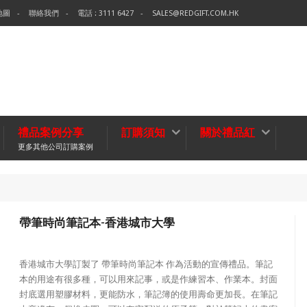
地圖
聯絡我們
電話 : 3111 6427
SALES@REDGIFT.COM.HK
禮品案例分享
訂購須知
關於禮品紅
更多其他公司訂購案例
環保袋-Te
無紡布袋
帶筆時尚筆記本-香港城市大學
香港城市大學訂製了 帶筆時尚筆記本 作為活動的宣傳禮品。筆記
本的用途有很多種，可以用來記事，或是作練習本、作業本。封面
封底選用塑膠材料，更能防水，筆記簿的使用壽命更加長。在筆記