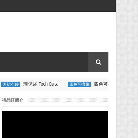
ch Data
四色可擦筆-百通電纜
四色可擦筆
350ML 折疊矽
禮品紅簡介