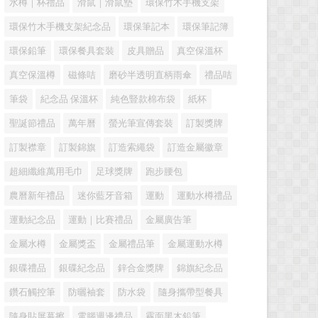
水樽｜杯禮品
滑鼠｜滑鼠墊
環保竹木手機支架
環保竹木手機支架紀念品
環保筆記本
環保筆記簿
環保鉛筆
環保餐具套裝
皮具贈品
真空保溫杯
真空保溫樽
磁條咭
磨砂半透明直柄雨傘
禮品咭
筆袋
紀念品 保溫杯
純色豎款棉布袋
紙杯
聖誕節禮品
萬年曆
螢光筆宣傳套裝
訂製獎牌
訂製襟章
訂製錦旗
訂造索繩袋
訂造金屬徽章
超細纖維萬用毛巾
足球獎牌
跑步腰包
農曆新年禮品
迷你藍牙音箱
運動
運動水樽禮品
運動紀念品
運動｜比賽禮品
金屬廣告筆
金屬水樽
金屬獎盃
金屬禮品筆
金屬運動水樽
銀碟禮品
銀碟紀念品
鋅合金獎牌
錦旗紀念品
鑽石觸控筆
防曬袖套
防水袋
隨身攜帶型餐具
隨身貼屏幕擦
電腦週邊禮品
霧面黑木鉛筆