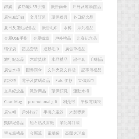
錦旗
多功能USB手指
廣告雨傘
戶外及運動禮品
廣告傘訂做
文具訂造
環保餐具
冬日紀念品
夏日及運動紀念品
廣告毛巾
水樽
系列禮品
金屬USB手指
金屬徽章
戶外禮品
比賽紀念品
環保袋
禮品套裝
運動毛巾
廣告筆禮品
旅行紀念品
木盾獎牌
水晶禮品
證件套
印刷品
廣告水樽
摺疊雨傘
文件夾及文件袋
記事簿禮品
鋁水樽
電子及數碼產品
Polo 恤衫
宣傳紙巾
文具紀念品
派對用品
環保頸繩
運動水樽
Cube Mug
promotional gift
利是封
平板電腦袋
廣告帽
戶外旅行
手機充電器
木製獎牌
獎牌紀念品
磁石貼及書籤
筆記簿訂製
螢光筆禮品
金屬筆
電腦袋
高爾夫球傘