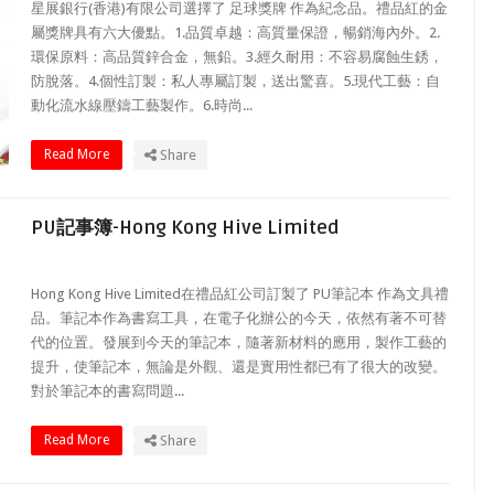
星展銀行(香港)有限公司選擇了 足球獎牌 作為紀念品。禮品紅的金
屬獎牌具有六大優點。1.品質卓越：高質量保證，暢銷海內外。2.
環保原料：高品質鋅合金，無鉛。3.經久耐用：不容易腐蝕生銹，
防脫落。4.個性訂製：私人專屬訂製，送出驚喜。5.現代工藝：自
動化流水線壓鑄工藝製作。6.時尚...
Read More
Share
PU記事簿-Hong Kong Hive Limited
Hong Kong Hive Limited在禮品紅公司訂製了 PU筆記本 作為文具禮
品。筆記本作為書寫工具，在電子化辦公的今天，依然有著不可替
代的位置。發展到今天的筆記本，隨著新材料的應用，製作工藝的
提升，使筆記本，無論是外觀、還是實用性都已有了很大的改變。
對於筆記本的書寫問題...
Read More
Share