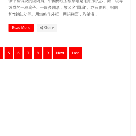
像中國傳統的綾絹扇。中國傳統的綾絹扇是用細潔的紗、羅、綾等
製成的一種扇子。一般多圓形，故又名“團扇”。亦有腰圓、橢圓
和“鐘離式”等。用鐵絲作外框，用絹糊面，彩帶沿...
Read More
Share
4
5
6
7
8
9
Next
Last