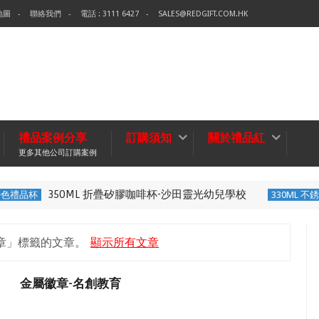
地圖
聯絡我們
電話 : 3111 6427
SALES@REDGIFT.COM.HK
禮品案例分享
訂購須知
關於禮品紅
更多其他公司訂購案例
350ML 折疊矽膠咖啡杯-沙田靈光幼兒學校
品杯
330ML 不銹鋼
章」
標籤的文章。
顯示所有文章
金屬徽章-名創教育