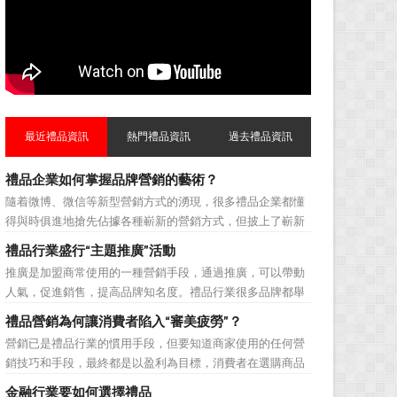
最近禮品資訊
熱門禮品資訊
過去禮品資訊
禮品企業如何掌握品牌營銷的藝術？
隨着微博、微信等新型營銷方式的湧現，很多禮品企業都懂
得與時俱進地搶先佔據各種嶄新的營銷方式，但披上了嶄新
的營銷軀殼，卻沒有掌握營銷的靈魂。要知道，營銷真正的
禮品行業盛行“主題推廣”活動
價值不是將品牌鋪設到消費者眼前，而是將品牌印到消費者
推廣是加盟商常使用的一種營銷手段，通過推廣，可以帶動
心裡 與消費者的心理距離的拉近，並不是一朝一夕的事
人氣，促進銷售，提高品牌知名度。禮品行業很多品牌都舉
情，需要做好持...
辦過多場推廣活動，來帶動品牌的提升，然而，隨着推廣活
禮品營銷為何讓消費者陷入“審美疲勞”？
動的普遍，消費者對於這種推廣已經見怪不怪了。 所
營銷已是禮品行業的慣用手段，但要知道商家使用的任何營
以，儘管現在許多商家打着賠本推廣、以跳樓價銷售的口號
銷技巧和手段，最終都是以盈利為目標，消費者在選購商品
大搞活動，但生意...
時最為關注的便是如何利用最低的費用購買到最超值的貨
金融行業要如何選擇禮品