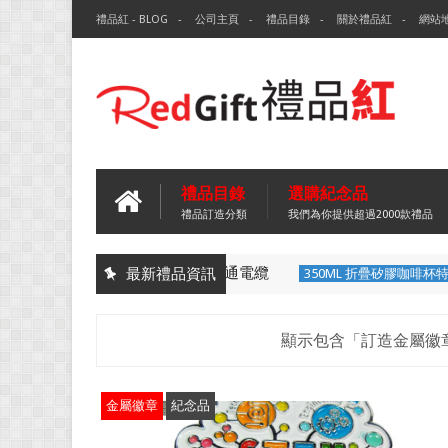
禮品紅 - BLOG
公司主頁
禮品目錄
關於禮品紅
網站
禮品目錄
選購紀念品
禮品訂造分類
我們為你提供超過2000款禮品
四色可擦筆-百通電纜
最新禮品資訊
四色可擦筆
350ML 折疊矽膠咖啡杯特色禮
顯示包含「訂造金屬徽
金屬徽章
紀念品