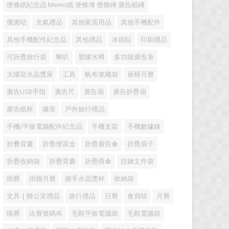
便條紙紀念品 Memo紙 便條簿 便條磚 廣告紙磚
優惠咭
充氣禮品
其他家居用品
其他手機配件
其他手機配件紀念品
其他禮品
冰箱貼
印刷禮品
可折疊旅行袋
喇叭
塑膠水樽
多功能廣告筆
太陽花水晶獎座
工具
帆布束繩袋
座檯月曆
廣告USB手指
廣告尺
廣告扇
廣告折疊扇
廣告紙杯
徽章
戶外旅行禮品
手機/平板電腦配件紀念品
手機支架
手機數據線
折叠背囊
折疊便當盒
折疊廣告傘
折疊扇子
折疊收納袋
折疊背囊
折疊雨傘
拉鍊文件袋
掛曆
掛牆月曆
握手水晶獎杯
收納袋
文具 | 辦公室禮品
旅行禮品
日曆
會員咭
月曆
檯曆
比賽號碼布
毛氈平板電腦袋
毛氈電腦袋