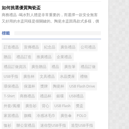
不知道到...
空壺。塑料壺基本分爲PP和PC兩種材質，那用哪種材質的塑
如何挑選優質陶瓷盃
料壺才安全? PP材質的耐熱性和穩定性好，但耐磨性比
商務禮品 -喝水對人體是非常重要的，而選擇一款安全無害
PC差一些。而PC製品比PP製品更美觀，但不耐熱，且部分
又好用的水盃同樣是很關鍵的。陶瓷水盃因爲款式多樣，價
PC...
格實惠等優勢受到消費者歡迎。陶瓷看起來很乾淨，而且很
標籤
有質感。如何挑選優質陶瓷盃?很多人想必都不是很了解。今
天，禮品紅小編給大家分享一些陶瓷盃選購需要注意的問
題。 陶瓷...
訂造禮品
宣傳禮品
紀念品
廣告禮品
公司禮品
贈品
禮品訂造
推廣禮品
企業禮品
禮品訂做資訊
廣告贈品
禮品
廣告筆
禮品訂做
USB手指
廣告杯
文具禮品
水晶獎座
禮物
環保禮品
保溫杯
獎牌
陶瓷杯
USB Flash Drive
T-Shirt
商務禮品
禮品杯
銀碟
USB禮品
外套/風褸
廣告衫
背心
USB Flash
獎盃
家居禮品
旗幟
冷感冰毛巾
廣告傘
POLO
恤衫
辦公室禮品
迷你型USB手指
造型USB手指