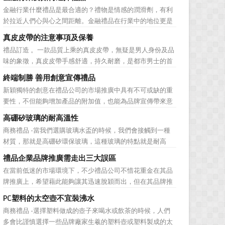
品。在禮品公司使用常規的營銷方式的同時，消費者也不免
金融行業什麼禮品是最合適的？禮物是情感的潤滑劑，有利
走陷入了“審美疲勞”。 編者總結了最讓消費者對禮品行
於拉近人們心與心之間距離。金融禮品在行業中的地位更是
業營銷產生免疫...
不容忽視，因為禮品即是企業形象的象徵，又是企業地位的
真皮皮帶的注意事項及保養
彰顯，同時對收禮人來說，一份禮物的永恆意義是語言難以
禮品訂造 。一款品質上乘的真皮皮帶，無疑是男人身份及品
企及的。難怪有人曾說：再省也不能省禮物，再窮也不能窮
味的象徵，真皮皮帶手感舒適，持久耐磨，是都市男士的首
送禮。但是，禮品選擇...
選。當你還在髮愁老爸生日禮物送什麼的時候，一款真皮皮
終端制勝 善用創意宣傳禮品
帶就是非常不錯的選擇。但是真皮皮帶如果疏於保養，也會
新穎獨特的創意在禮品公司的市場推廣中具有不可或缺的重
黯然失色，出現裂痕和破損的痕跡，今天小編就爲大家分享
要性，不但能夠增加產品的附加值，也能為品牌宣傳帶來意
真皮皮帶的注意事項...
想不到的促進作用。禮品公司如果能夠巧妙運用這些獨具創
高硼矽玻璃的耐高溫性
意的宣傳禮品來提升宣傳技巧，在終端推廣中將更具競爭
商務禮品 -當我們選購玻璃水盃的時候，我們會接觸到一種
力。 打火機、煙灰缸、鑰匙鏈、毛巾……當今市場上的
材質，那就是高硼矽環保玻璃，這種玻璃的特點就是耐高
宣傳品幾乎是司空...
溫，那麼這個耐高溫的溫度限製和準確的含義是什麼呢?禮品
禮品企業品牌推廣需走出三大誤區
紅的小編給大家總結如下。 耐熱玻璃【Heat-resistant
在當前低迷的市場環境下，不少禮品公司不惜花重金在其品
glass】是指含有耐熱性強的硼酸﹑矽酸成分,能夠...
牌推廣上，希望藉此能夠讓其迅速脫穎而出，但在其品牌推
廣的營銷管理思路上，也有許多禮品企業走入了幾大誤區而
PC塑料的太空壺不宜裝沸水
無法自拔，這其中，最為常見的誤區有： 誤區一：不清
商務禮品 -選擇塑料做成的壺子來喝水或飲茶的時候，人們
楚品牌到底在表達什麼 很多禮品企業在推廣品牌之前，
多會比謹慎選擇一些品牌廠家生羲的塑料壺或塑料製成的太