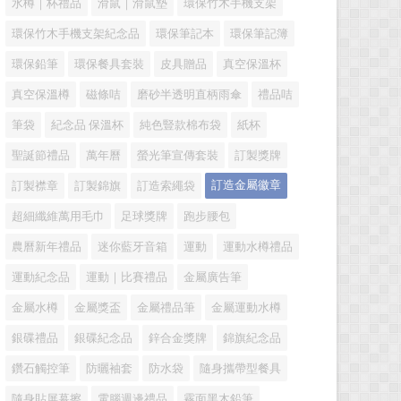
水樽｜杯禮品
滑鼠｜滑鼠墊
環保竹木手機支架
環保竹木手機支架紀念品
環保筆記本
環保筆記簿
環保鉛筆
環保餐具套裝
皮具贈品
真空保溫杯
真空保溫樽
磁條咭
磨砂半透明直柄雨傘
禮品咭
筆袋
紀念品 保溫杯
純色豎款棉布袋
紙杯
聖誕節禮品
萬年曆
螢光筆宣傳套裝
訂製獎牌
訂造金屬徽章
訂製襟章
訂製錦旗
訂造索繩袋
超細纖維萬用毛巾
足球獎牌
跑步腰包
農曆新年禮品
迷你藍牙音箱
運動
運動水樽禮品
運動紀念品
運動｜比賽禮品
金屬廣告筆
金屬水樽
金屬獎盃
金屬禮品筆
金屬運動水樽
銀碟禮品
銀碟紀念品
鋅合金獎牌
錦旗紀念品
鑽石觸控筆
防曬袖套
防水袋
隨身攜帶型餐具
隨身貼屏幕擦
電腦週邊禮品
霧面黑木鉛筆