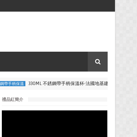
330ML 不銹鋼帶手柄保溫杯-法國地基建築公司
帶手柄保溫
比賽紀
禮品紅簡介