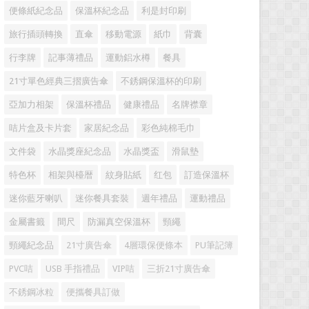
便條紙紀念品
保溫杯紀念品
利是封印刷
旅行插頭轉換
直傘
移動電源
紙巾
背囊
行李牌
記事薄禮品
運動鋁水樽
餐具
21寸單色經典三摺廣告傘
不銹鋼保溫杯的印刷
亞加力相架
保溫杯禮品
健康禮品
名牌襟章
咭片盒及卡片套
家居紀念品
彩色純棉毛巾
文件袋
水晶獎座紀念品
水晶獎盃
滑鼠墊
特色杯
相架與檯暦
紋身貼紙
红包
訂造保溫杯
迷你藍牙喇叭
迷你餐具套裝
週年禮品
運動禮品
金屬書籤
間尺
防漏真空保溫杯
頸繩
頸繩紀念品
21寸廣告傘
4層環保便條本
PU筆記簿
PVC咭
USB 手指禮品
VIP咭
三折21寸廣告傘
不銹鋼冰粒
便攜餐具訂做