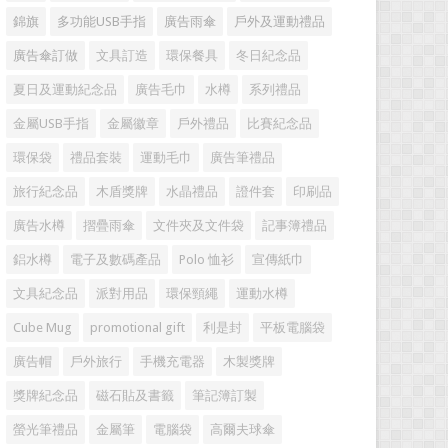
錦旗
多功能USB手指
廣告雨傘
戶外及運動禮品
廣告傘訂做
文具訂造
環保餐具
冬日紀念品
夏日及運動紀念品
廣告毛巾
水樽
系列禮品
金屬USB手指
金屬徽章
戶外禮品
比賽紀念品
環保袋
禮品套裝
運動毛巾
廣告筆禮品
旅行紀念品
木盾獎牌
水晶禮品
證件套
印刷品
廣告水樽
摺疊雨傘
文件夾及文件袋
記事簿禮品
鋁水樽
電子及數碼產品
Polo 恤衫
宣傳紙巾
文具紀念品
派對用品
環保頸繩
運動水樽
Cube Mug
promotional gift
利是封
平板電腦袋
廣告帽
戶外旅行
手機充電器
木製獎牌
獎牌紀念品
磁石貼及書籤
筆記簿訂製
螢光筆禮品
金屬筆
電腦袋
高爾夫球傘