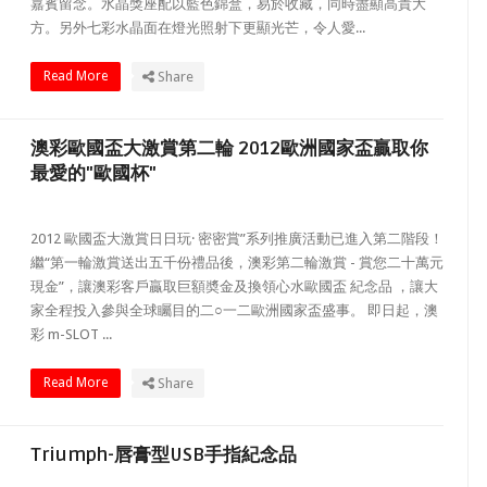
嘉賓留念。水晶獎座配以藍色錦盒，易於收藏，同時盡顯高貴大
方。另外七彩水晶面在燈光照射下更顯光芒，令人愛...
Read More
Share
澳彩歐國盃大激賞第二輪 2012歐洲國家盃贏取你
最愛的"歐國杯"
2012 歐國盃大激賞日日玩· 密密賞”系列推廣活動已進入第二階段！
繼“第一輪激賞送出五千份禮品後，澳彩第二輪激賞 - 賞您二十萬元
現金”，讓澳彩客戶贏取巨額奬金及換領心水歐國盃 紀念品 ，讓大
家全程投入參與全球矚目的二○一二歐洲國家盃盛事。 即日起，澳
彩 m-SLOT ...
Read More
Share
Triumph-唇膏型USB手指紀念品