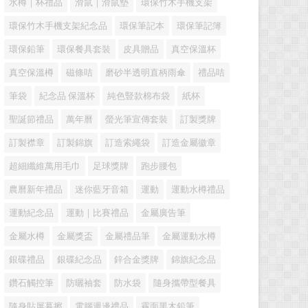
水樽｜杯禮品
滑鼠｜滑鼠墊
環保竹木手機支架
環保竹木手機支架紀念品
環保筆記本
環保筆記簿
環保鉛筆
環保餐具套裝
皮具贈品
真空保溫杯
真空保溫樽
磁條咭
磨砂半透明直柄雨傘
禮品咭
筆袋
紀念品 保溫杯
純色豎款棉布袋
紙杯
聖誕節禮品
萬年曆
螢光筆宣傳套裝
訂製獎牌
訂製襟章
訂製錦旗
訂造索繩袋
訂造金屬徽章
超細纖維萬用毛巾
足球獎牌
跑步腰包
農曆新年禮品
迷你藍牙音箱
運動
運動水樽禮品
運動紀念品
運動｜比賽禮品
金屬廣告筆
金屬水樽
金屬獎盃
金屬禮品筆
金屬運動水樽
銀碟禮品
銀碟紀念品
鋅合金獎牌
錦旗紀念品
鑽石觸控筆
防曬袖套
防水袋
隨身攜帶型餐具
隨身貼屏幕擦
電腦週邊禮品
霧面黑木鉛筆