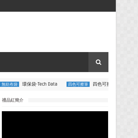
Tech Data
四色可擦筆-百通電纜
四色可擦筆
350ML 折
禮品紅簡介