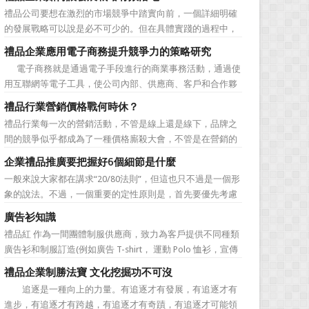
價值不是將品牌鋪設到消費者眼前，而是將品牌印到消費者
禮品公司要想在激烈的市場競爭中踏實向前，一個詳細明確
心裡 與消費者的心理距離的拉近，並不是一朝一夕的事
的發展戰略可以說是必不可少的。但在具體實踐的過程中，
情，需要做好持...
如何將其貫徹執行也是一大難處。究其原因，一則是計劃不
禮品企業應用電子商務提升競爭力的策略研究
如變化快，真的按戰略規划去做可能會帶來風險。二則是新
電子商務就是通過電子手段進行的商業事務活動，通過使
戰略往往與老闆的成功經驗不完全一致，原有路徑的依賴又
用互聯網等電子工具，使公司內部、供應商、客戶和合作夥
令人感到不執行戰略日...
伴之間，利用電子業務共享信息，實現企業間業務流程的電
禮品行業營銷價格戰何時休？
子化，配合企業內部的電子化生產管理系統，提高企業的生
禮品行業每一次的營銷活動，不管是線上還是線下，品牌之
產、庫存、流通和資金等各個環節的效率。它具有結構性、
間的競爭似乎都成為了一種價格廝殺大會，不管是在營銷的
動態性、社...
主題推廣之中、產品的介紹之中還是旗艦店的推廣之中，“年
企業禮品推廣要把握好6個細節是什麼
度最低”、“全網最低”等字眼標牌出處皆是。禮品公司都將消
一般來說大家都在講求“20/80法則”，但這也只不過是一個形
費者的目光鎖定在了價格之上。禮品行業的營銷價格戰究竟
象的說法。不過，一個重要的定性原則是，首先要優先考慮
何時可以休止？...
縣級渠道成員，而後再兼顧地市級經銷商，最好是把二者的
廣告衫知識
積極性都調動起來。在這些禮品發放的過程中，在時間和時
禮品紅 作為一間團體制服供應商，致力為客戶提供不同種類
機交錯上也要給與較多地考慮。從目前潤滑油產品推廣的常
廣告衫和制服訂造(例如廣告 T-shirt， 運動 Polo 恤衫，宣傳
見形式來看，...
背心，風褸外套禮品，訂造球衣等)，從公司員工制服，到不
禮品企業制勝法寶 文化挖掘功不可沒
同宣傳活動用的制服。禮品紅都可以為客戶度身...
追逐是一種向上的力量。有追逐才有發展，有追逐才有
進步，有追逐才有跨越，有追逐才有奇蹟，有追逐才可能領