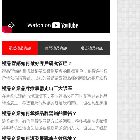
最近禮品資訊
熱門禮品資訊
過去禮品資訊
禮品營銷如何做好客戶研究管理？
禮品營銷的目標就是要影響到更多的目標客戶，並將這些客
戶轉化為購買者。成功的營銷需要禮品經銷商對於客戶進行
相應的分類，了解不同類型客戶的貢獻度，從而有的放矢的
禮品企業品牌推廣需走出三大誤區
制定相應的營銷對策，而這需要對於客戶研究方面更多地投
在當前低迷的市場環境下，不少禮品公司不惜花重金在其品
入，這不僅是銷售環節的事，也需要營銷管理策略的整體支
牌推廣上，希望藉此能夠讓其迅速脫穎而出，但在其品牌推
持。具體來說，有以下...
廣的營銷管理思路上，也有許多禮品企業走入了幾大誤區而
禮品企業如何掌握品牌營銷的藝術？
無法自拔，這其中，最為常見的誤區有： 誤區一：不清
隨着微博、微信等新型營銷方式的湧現，很多禮品企業都懂
楚品牌到底在表達什麼 很多禮品企業在推廣品牌之前，
得與時俱進地搶先佔據各種嶄新的營銷方式，但披上了嶄新
不知道到...
的營銷軀殼，卻沒有掌握營銷的靈魂。要知道，營銷真正的
禮品企業如何讓發展戰略有效落地？