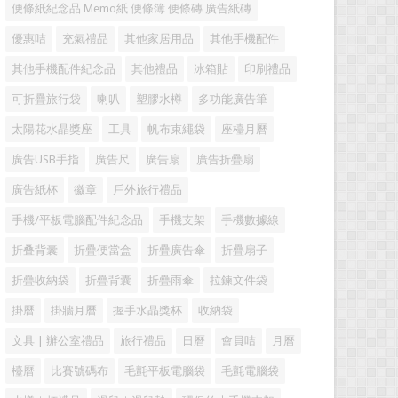
便條紙紀念品 Memo紙 便條簿 便條磚 廣告紙磚
優惠咭
充氣禮品
其他家居用品
其他手機配件
其他手機配件紀念品
其他禮品
冰箱貼
印刷禮品
可折疊旅行袋
喇叭
塑膠水樽
多功能廣告筆
太陽花水晶獎座
工具
帆布束繩袋
座檯月曆
廣告USB手指
廣告尺
廣告扇
廣告折疊扇
廣告紙杯
徽章
戶外旅行禮品
手機/平板電腦配件紀念品
手機支架
手機數據線
折叠背囊
折疊便當盒
折疊廣告傘
折疊扇子
折疊收納袋
折疊背囊
折疊雨傘
拉鍊文件袋
掛曆
掛牆月曆
握手水晶獎杯
收納袋
文具 | 辦公室禮品
旅行禮品
日曆
會員咭
月曆
檯曆
比賽號碼布
毛氈平板電腦袋
毛氈電腦袋