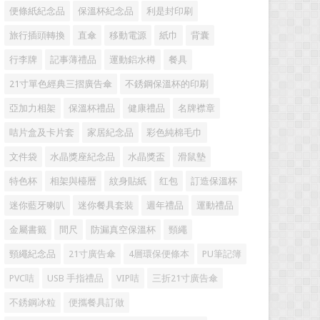
便條紙紀念品
保溫杯紀念品
利是封印刷
旅行插頭轉換
直傘
移動電源
紙巾
背囊
行李牌
記事薄禮品
運動鋁水樽
餐具
21寸單色經典三摺廣告傘
不銹鋼保溫杯的印刷
亞加力相架
保溫杯禮品
健康禮品
名牌襟章
咭片盒及卡片套
家居紀念品
彩色純棉毛巾
文件袋
水晶獎座紀念品
水晶獎盃
滑鼠墊
特色杯
相架與檯暦
紋身貼紙
红包
訂造保溫杯
迷你藍牙喇叭
迷你餐具套裝
週年禮品
運動禮品
金屬書籤
間尺
防漏真空保溫杯
頸繩
頸繩紀念品
21寸廣告傘
4層環保便條本
PU筆記簿
PVC咭
USB 手指禮品
VIP咭
三折21寸廣告傘
不銹鋼冰粒
便攜餐具訂做