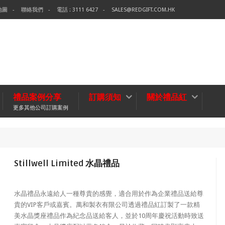
地圖
聯絡我們
電話 : 3111 6427
SALES@REDGIFT.COM.HK
禮品案例分享
訂購須知
關於禮品紅
更多其他公司訂購案例
環保袋-
無紡布袋
Stillwell Limited 水晶禮品
水晶禮品永遠給人一種尊貴的感覺，適合用於作為企業禮品送給尊
貴的VIP客戶或嘉賓。萬和製衣有限公司透過禮品紅訂製了一款精
美水晶獎座禮品作為紀念品送給客人，並於10周年慶祝活動時致送