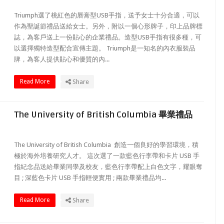
Triumph選了桃紅色的唇膏型USB手指，送予女士十分合適，可以
作為聖誕節禮品送給女士。另外，附以一個心形牌子，印上品牌標
誌，為客戶送上一份貼心的企業禮品。造型USB手指有很多種，可
以選擇獨特造型配合宣傳主題。 Triumph是一知名的內衣服裝品
牌，為客人提供貼心和優質的內...
Read More
Share
The University of British Columbia 畢業禮品
The University of British Columbia 創造一個良好的學習環境，積
極於海外培養研究人才。 這次選了一款藍色行李帶和卡片 USB 手
指紀念品送給畢業同學及校友，藍色行李帶配上白色文字，耀眼奪
目 ; 深藍色卡片 USB 手指輕便實用 ; 兩款畢業禮品均...
Read More
Share