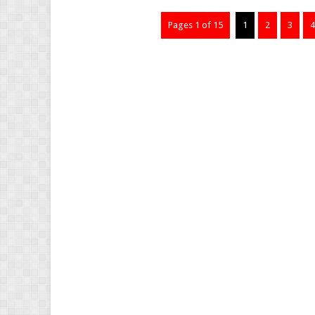
Pages 1 of 15
1
2
3