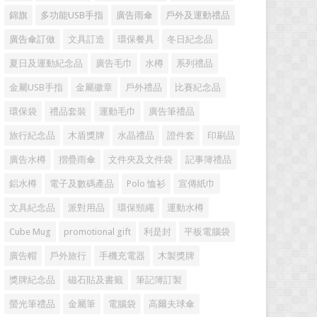
錦旗
多功能USB手指
廣告雨傘
戶外及運動禮品
廣告傘訂做
文具訂造
環保餐具
冬日紀念品
夏日及運動紀念品
廣告毛巾
水樽
系列禮品
金屬USB手指
金屬徽章
戶外禮品
比賽紀念品
環保袋
禮品套裝
運動毛巾
廣告筆禮品
旅行紀念品
木盾獎牌
水晶禮品
證件套
印刷品
廣告水樽
摺疊雨傘
文件夾及文件袋
記事簿禮品
鋁水樽
電子及數碼產品
Polo 恤衫
宣傳紙巾
文具紀念品
派對用品
環保頸繩
運動水樽
Cube Mug
promotional gift
利是封
平板電腦袋
廣告帽
戶外旅行
手機充電器
木製獎牌
獎牌紀念品
磁石貼及書籤
筆記簿訂製
螢光筆禮品
金屬筆
電腦袋
高爾夫球傘