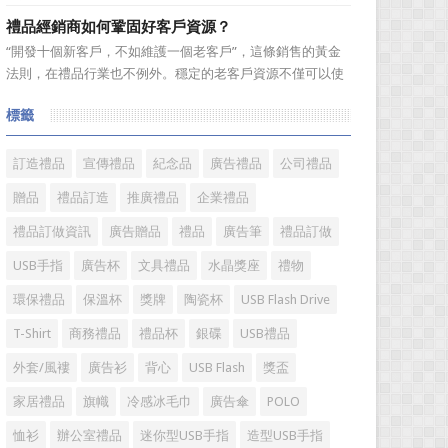
跑行業。在無數個春華秋實的歲月輪迴中，禮品這個年輕而
禮品經銷商如何鞏固好客戶資源？
充滿朝氣的行業，沉澱了一批又一批的優秀企業，成就了一
“開發十個新客戶，不如維護一個老客戶”，這條銷售的黃金
批又一批的優秀企業家，他們因為不斷追逐而表現出的那份
法則，在禮品行業也不例外。穩定的老客戶資源不僅可以使
精神和氣質不斷提升着...
禮品經銷商變得更加有效率，而且也是保持業績穩定的重要
標籤
方式。成功的經銷商是從保持並鞏固現有顧客的基礎上不斷
增加新顧客，這樣才能使銷售額越來越多，銷售業績越來越
好，老客戶的數量當...
訂造禮品
宣傳禮品
紀念品
廣告禮品
公司禮品
贈品
禮品訂造
推廣禮品
企業禮品
禮品訂做資訊
廣告贈品
禮品
廣告筆
禮品訂做
USB手指
廣告杯
文具禮品
水晶獎座
禮物
環保禮品
保溫杯
獎牌
陶瓷杯
USB Flash Drive
T-Shirt
商務禮品
禮品杯
銀碟
USB禮品
外套/風褸
廣告衫
背心
USB Flash
獎盃
家居禮品
旗幟
冷感冰毛巾
廣告傘
POLO
恤衫
辦公室禮品
迷你型USB手指
造型USB手指