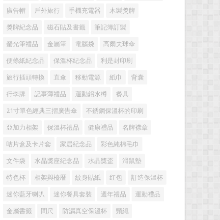
廣告帽
戶外旅行
手機充電器
木製獎牌
獎牌紀念品
磁石貼及書籤
筆記簿訂製
螢光筆禮品
金屬筆
電腦袋
高爾夫球傘
便條紙紀念品
保溫杯紀念品
利是封印刷
旅行插頭轉換
直傘
移動電源
紙巾
背囊
行李牌
記事薄禮品
運動鋁水樽
餐具
21寸單色經典三摺廣告傘
不銹鋼保溫杯的印刷
亞加力相架
保溫杯禮品
健康禮品
名牌襟章
咭片盒及卡片套
家居紀念品
彩色純棉毛巾
文件袋
水晶獎座紀念品
水晶獎盃
滑鼠墊
特色杯
相架與檯暦
紋身貼紙
红包
訂造保溫杯
迷你藍牙喇叭
迷你餐具套裝
週年禮品
運動禮品
金屬書籤
間尺
防漏真空保溫杯
頸繩