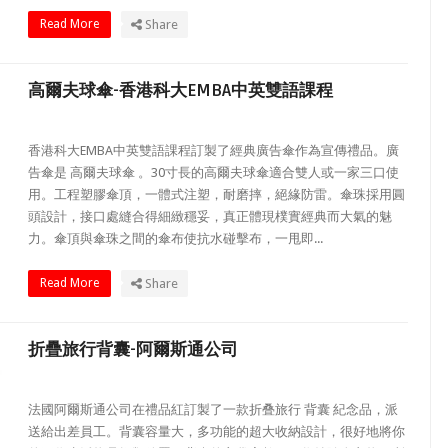
Read More
Share
高爾夫球傘-香港科大EMBA中英雙語課程
香港科大EMBA中英雙語課程訂製了經典廣告傘作為宣傳禮品。廣
告傘是 高爾夫球傘 。30寸長的高爾夫球傘適合雙人或一家三口使
用。工程塑膠傘頂，一體式注塑，耐磨摔，絕緣防雷。傘珠採用圓
頭設計，接口處縫合得細緻穩妥，真正體現樸實經典而大氣的魅
力。傘頂與傘珠之間的傘布使抗水碰擊布，一甩即...
Read More
Share
折疊旅行背囊-阿爾斯通公司
法國阿爾斯通公司在禮品紅訂製了一款折叠旅行 背囊 紀念品，派
送給出差員工。背囊容量大，多功能的超大收納設計，很好地將你