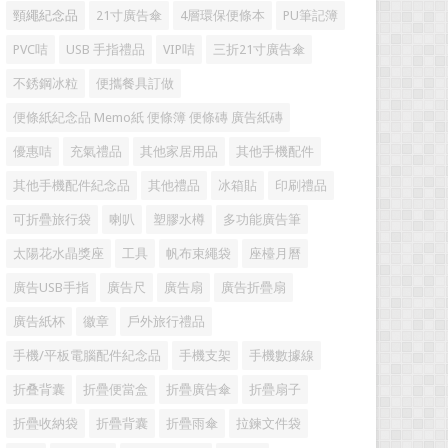
頸繩紀念品
21寸廣告傘
4層環保便條本
PU筆記簿
PVC咭
USB 手指禮品
VIP咭
三折21寸廣告傘
不銹鋼冰粒
便攜餐具訂做
便條紙紀念品 Memo紙 便條簿 便條磚 廣告紙磚
優惠咭
充氣禮品
其他家居用品
其他手機配件
其他手機配件紀念品
其他禮品
冰箱貼
印刷禮品
可折疊旅行袋
喇叭
塑膠水樽
多功能廣告筆
太陽花水晶獎座
工具
帆布束繩袋
座檯月曆
廣告USB手指
廣告尺
廣告扇
廣告折疊扇
廣告紙杯
徽章
戶外旅行禮品
手機/平板電腦配件紀念品
手機支架
手機數據線
折叠背囊
折疊便當盒
折疊廣告傘
折疊扇子
折疊收納袋
折疊背囊
折疊雨傘
拉鍊文件袋