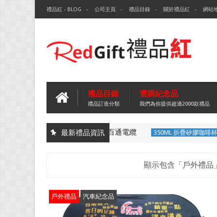
禮品紅 - BLOG
公司主頁
禮品目錄
關於禮品紅
網站
禮品目錄
選購紀念品
禮品訂造分類
我們為你提供超過2000款禮品
四色可擦筆-百通電纜
最新禮品資訊
四色可擦筆
350ML 折疊矽膠咖啡杯特色
顯示包含「戶外禮品
戶外禮品
汽車紀念品