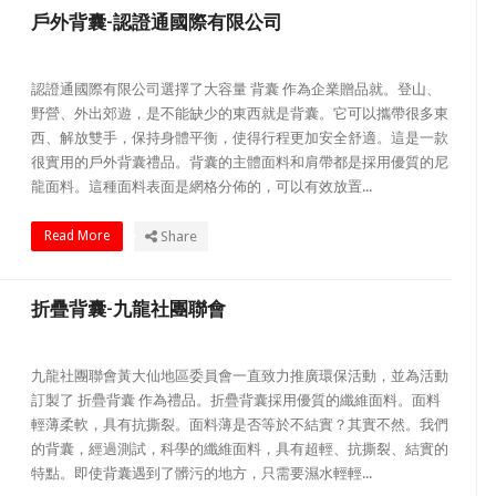
戶外背囊-認證通國際有限公司
認證通國際有限公司選擇了大容量 背囊 作為企業贈品就。登山、
野營、外出郊遊，是不能缺少的東西就是背囊。它可以攜帶很多東
西、解放雙手，保持身體平衡，使得行程更加安全舒適。這是一款
很實用的戶外背囊禮品。背囊的主體面料和肩帶都是採用優質的尼
龍面料。這種面料表面是網格分佈的，可以有效放置...
Read More
Share
折疊背囊-九龍社團聯會
九龍社團聯會黃大仙地區委員會一直致力推廣環保活動，並為活動
訂製了 折疊背囊 作為禮品。折疊背囊採用優質的纖維面料。面料
輕薄柔軟，具有抗撕裂。面料薄是否等於不結實？其實不然。我們
的背囊，經過測試，科學的纖維面料，具有超輕、抗撕裂、結實的
特點。即使背囊遇到了髒污的地方，只需要濕水輕輕...