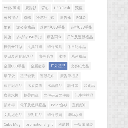
外套/風褸
廣告衫
背心
USB Flash
獎盃
家居禮品
旗幟
冷感冰毛巾
廣告傘
POLO
恤衫
辦公室禮品
迷你型USB手指
造型USB手指
錦旗
多功能USB手指
廣告雨傘
戶外及運動禮品
廣告傘訂做
文具訂造
環保餐具
冬日紀念品
夏日及運動紀念品
廣告毛巾
水樽
系列禮品
戶外禮品
金屬USB手指
金屬徽章
比賽紀念品
環保袋
禮品套裝
運動毛巾
廣告筆禮品
旅行紀念品
木盾獎牌
水晶禮品
證件套
印刷品
廣告水樽
摺疊雨傘
文件夾及文件袋
記事簿禮品
鋁水樽
電子及數碼產品
Polo 恤衫
宣傳紙巾
文具紀念品
派對用品
環保頸繩
運動水樽
Cube Mug
promotional gift
利是封
平板電腦袋