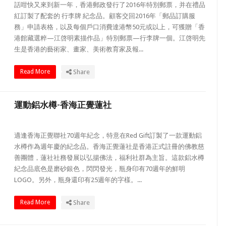
話咁快又來到新一年，香港郵政發行了2016年特別郵票，并在禮品
紅訂製了配套的 行李牌 紀念品。顧客交回2016年「郵品訂購服
務」申請表格，以及每個戶口消費達港幣50元或以上，可獲贈「香
港館藏選粹—江啓明素描作品」特別郵票—行李牌一個。江啓明先
生是香港的藝術家、畫家、美術教育家及報...
Read More
Share
運動鋁水樽-香海正覺蓮社
適逢香海正覺聯社70週年紀念，特意在Red Gift訂製了一款運動鋁
水樽作為週年慶的紀念品。香海正覺蓮社是香港正式註冊的佛教慈
善團體，蓮社社務發展以弘揚佛法，福利社群為主旨。這款鋁水樽
紀念品底色是磨砂銀色，閃閃發光，瓶身印有70週年的鮮明
LOGO。另外，瓶身還印有25週年的字樣。...
Read More
Share