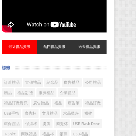
最近禮品資訊
熱門禮品資訊
過去禮品資訊
標籤
訂造禮品
宣傳禮品
紀念品
廣告禮品
公司禮品
贈品
禮品訂造
推廣禮品
企業禮品
禮品訂做資訊
廣告贈品
禮品
廣告筆
禮品訂做
USB手指
廣告杯
文具禮品
水晶獎座
禮物
環保禮品
保溫杯
獎牌
陶瓷杯
USB Flash Drive
T-Shirt
商務禮品
禮品杯
銀碟
USB禮品