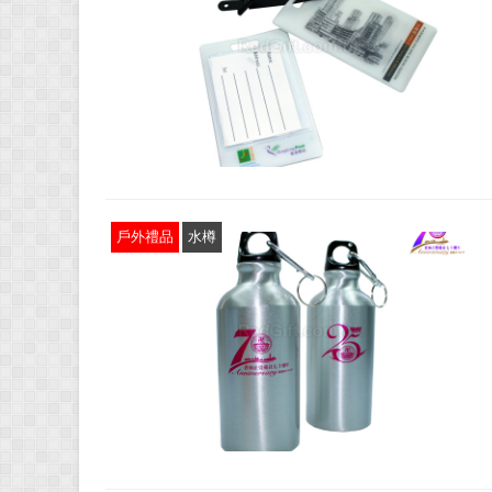
戶外禮品
水樽