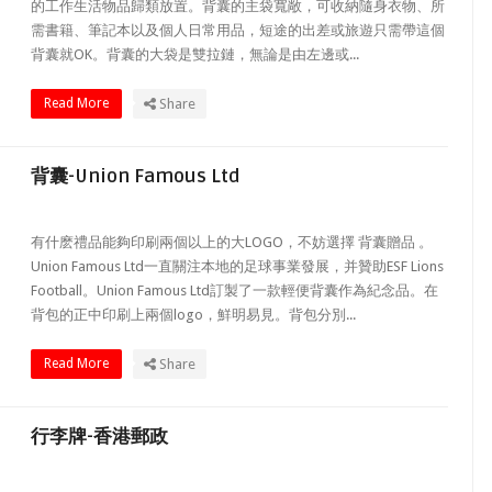
的工作生活物品歸類放置。背囊的主袋寬敞，可收納隨身衣物、所
需書籍、筆記本以及個人日常用品，短途的出差或旅遊只需帶這個
背囊就OK。背囊的大袋是雙拉鏈，無論是由左邊或...
Read More
Share
背囊-Union Famous Ltd
有什麽禮品能夠印刷兩個以上的大LOGO，不妨選擇 背囊贈品 。
Union Famous Ltd一直關注本地的足球事業發展，并贊助ESF Lions
Football。Union Famous Ltd訂製了一款輕便背囊作為紀念品。在
背包的正中印刷上兩個logo，鮮明易見。背包分別...
Read More
Share
行李牌-香港郵政