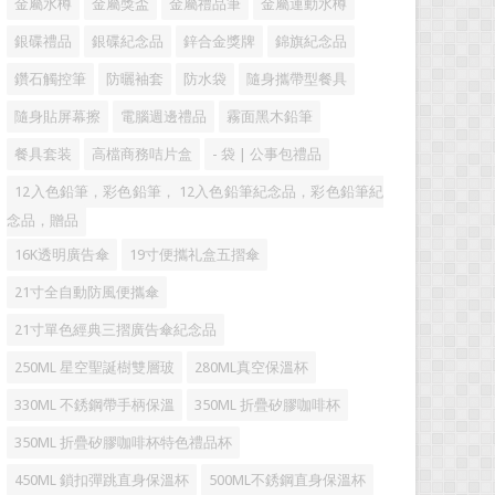
金屬水樽
金屬獎盃
金屬禮品筆
金屬運動水樽
銀碟禮品
銀碟紀念品
鋅合金獎牌
錦旗紀念品
鑽石觸控筆
防曬袖套
防水袋
隨身攜帶型餐具
隨身貼屏幕擦
電腦週邊禮品
霧面黑木鉛筆
餐具套装
高檔商務咭片盒
- 袋 | 公事包禮品
12入色鉛筆，彩色鉛筆， 12入色鉛筆紀念品，彩色鉛筆紀
念品，贈品
16K透明廣告傘
19寸便攜礼盒五摺傘
21寸全自動防風便攜傘
21寸單色經典三摺廣告傘紀念品
250ML 星空聖誕樹雙層玻
280ML真空保溫杯
330ML 不銹鋼帶手柄保溫
350ML 折疊矽膠咖啡杯
350ML 折疊矽膠咖啡杯特色禮品杯
450ML 鎖扣彈跳直身保溫杯
500ML不銹鋼直身保溫杯