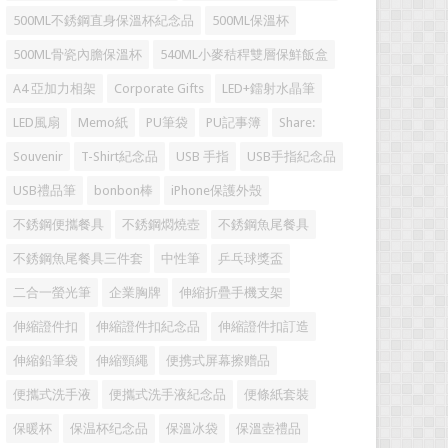
500ML不銹鋼直身保溫杯紀念品
500ML保溫杯
500ML骨瓷內膽保溫杯
540ML小麥秸稈雙層保鮮飯盒
A4 亞加力相架
Corporate Gifts
LED+鐳射水晶筆
LED風扇
Memo紙
PU筆袋
PU記事簿
Share:
Souvenir
T-Shirt紀念品
USB 手指
USB手指紀念品
USB禮品筆
bonbon棒
iPhone保護外殼
不銹鋼便攜餐具
不銹鋼燜燒壺
不銹鋼魚尾餐具
不銹鋼魚尾餐具三件套
中性筆
乒乓球獎盃
二合一螢光筆
企業胸牌
伸縮折疊手機支架
伸縮證件扣
伸縮證件扣紀念品
伸縮證件扣訂造
伸縮鉛筆袋
伸縮頸繩
便携式屏幕擦赠品
便攜式洗手液
便攜式洗手液紀念品
便條紙套裝
保暖杯
保温杯纪念品
保溫冰袋
保溫壺禮品