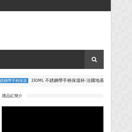
330ML 不銹鋼帶手柄保溫杯-法國地基建築公司
帶手柄保溫
比賽紀
禮品紅簡介