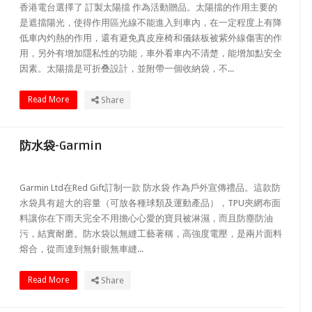
香港電台選擇了 訂製太陽擋 作為活動贈品。太陽擋的作用主要的
是遮擋陽光，使得作用區光線不能進入到車內，在一定程度上有降
低車內灼熱的作用，還有避免真皮座椅和儀錶板被紫外線傷害的作
用，另外有增加隱私性的功能，車外看車內不清楚，能增加點安全
因素。太陽擋是可折叠設計，並附帶一個收納袋，不...
Read More
Share
防水袋-Garmin
Garmin Ltd在Red Gift訂制一款 防水袋 作為戶外宣傳禮品。這款防
水袋具有超大的容量（可放各種球類及運動產品），TPU夾網布面
料讓你在下雨天完全不用擔心心愛的寶貝被淋濕，而且防塵防油
污，結實耐磨。防水袋以無縫工藝著稱，高強度電壓，是兩片面料
熔合，從而達到無針眼無車縫...
Read More
Share