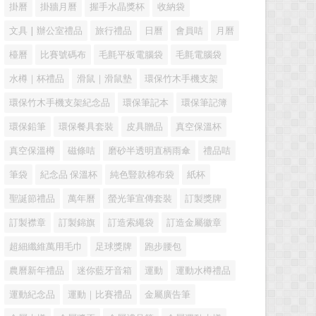
掛曆
掛牆月曆
握手水晶獎杯
收納袋
文具 | 辦公室禮品
旅行禮品
日曆
會員咭
月曆
檯曆
比賽號碼布
毛氈平板電腦袋
毛氈電腦袋
水樽｜杯禮品
滑鼠｜滑鼠墊
環保竹木手機支架
環保竹木手機支架紀念品
環保筆記本
環保筆記簿
環保鉛筆
環保餐具套裝
皮具贈品
真空保溫杯
真空保溫樽
磁條咭
磨砂半透明直柄雨傘
禮品咭
筆袋
紀念品 保溫杯
純色豎款棉布袋
紙杯
聖誕節禮品
萬年曆
螢光筆宣傳套裝
訂製獎牌
訂製襟章
訂製錦旗
訂造索繩袋
訂造金屬徽章
超細纖維萬用毛巾
足球獎牌
跑步腰包
農曆新年禮品
迷你藍牙音箱
運動
運動水樽禮品
運動紀念品
運動｜比賽禮品
金屬廣告筆