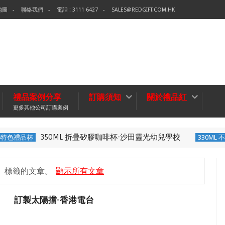
地圖
聯絡我們
電話 : 3111 6427
SALES@REDGIFT.COM.HK
禮品案例分享
訂購須知
關於禮品紅
更多其他公司訂購案例
350ML 折疊矽膠咖啡杯-沙田靈光幼兒學校
禮品杯
330ML 不銹鋼
」
標籤的文章。
顯示所有文章
訂製太陽擋-香港電台