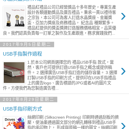
禮品紅禮品公司已經營獎品十多年歷史，專業生產
›
設計各類運動獎品及廣告禮品。秉承一貫以禮待客
之宗旨，本公司可為客人訂造水晶獎座、金屬獎
盃、亞加力獎座及商務禮品， 紀念品 種類繁多。
禮品紅提供的獎盃獎牌訂造服務價格相宜，品質優
良。我們認真負責每一訂單之製作及生產跟進，務求實踐我們...
2017年9月5日星期二
USB手指製作過程
1.於本公司網頁選擇您的 禮品USB手指 款式，當
›
然，客戶也可提供訂造USB手指之概念或提供稿
件。 2.選擇廣告USB手指訂造的儲存容量。 3.選擇
訂製USB手指的印刷方式，提供印在USB手指禮品
上的廣告logo、廣告標語的JPG或者AI的圖片文
件，方便我們為您製造廣告禮...
2017年8月29日星期二
USB手指印刷方式
絲網印刷 (Silkscreen Printing) 印刷時通過刮板的擠
›
壓，使油墨通過圖文部分的網孔轉移到禮品USB手
指的承印物上， 形成與原稿一樣的圖文。絲網印刷