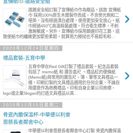
宣傳紙巾-道路安全組
道路安全組訂製了宣傳紙巾作為贈品。該款 宣傳紙
›
巾 採用100%原生木漿製作而成，不含熒光劑和二
噁英，沒有經過漂白處理，使用更加安全放心。紙
巾經過450℃高溫殺菌處理，符合衛生標準，不刺
激無敏感。另外，宣傳紙巾採用鎖邊印花工藝，這
致使紙巾的纖維更加緊密柔韌，就算用力擦拭也不易起毛和...
2020年12月24日星期四
禮品套裝-五育中學
五育中學在Red Gift訂製了禮品套裝。紀念品套裝
›
包括了 memo紙 和 廣告直尺 。禮品紅的便條紙
(Memo紙)與常用的廣告尺、簿、筆等文具禮品一
樣，印刷訂製的文具禮品適用於任何企業，不論自
用還是作為商務禮品。印有自身企業公司商標、
logo或企業Slogan的訂造文具禮品以其...
2020年12月15日星期二
骨瓷內膽保溫杯-中華便以利會
恩慈長者鄰舍中心
中華便以利會恩慈長者鄰舍中心訂製 骨瓷內膽保溫