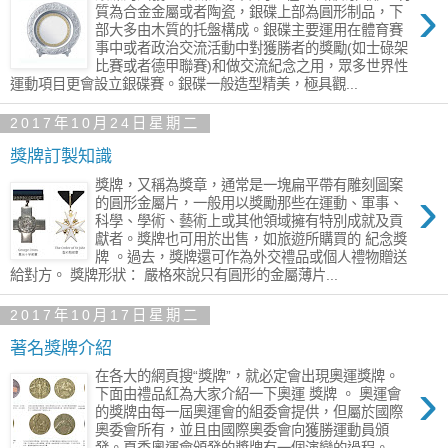
›
質為合金金屬或者陶瓷，銀碟上部為圓形制品，下
部大多由木質的托盤構成。銀碟主要運用在體育賽
事中或者政治交流活動中對獲勝者的獎勵(如士碌架
比賽或者德甲聯賽)和做交流紀念之用，眾多世界性
運動項目更會設立銀碟賽。銀碟一般造型精美，極具觀...
2017年10月24日星期二
獎牌訂製知識
獎牌，又稱為獎章，通常是一塊扁平帶有雕刻圖案
›
的圓形金屬片，一般用以獎勵那些在運動、軍事、
科學、學術、藝術上或其他領域擁有特別成就及貢
獻者。獎牌也可用於出售，如旅遊所購買的 紀念獎
牌 。過去，獎牌還可作為外交禮品或個人禮物贈送
給對方。 獎牌形狀： 嚴格來說只有圓形的金屬薄片...
2017年10月17日星期二
著名獎牌介紹
在各大的網頁搜“獎牌”，就必定會出現奧運獎牌。
›
下面由禮品紅為大家介紹一下奧運 獎牌 。 奧運會
的獎牌由每一屆奧運會的組委會提供，但屬於國際
奧委會所有，並且由國際奧委會向獲勝運動員頒