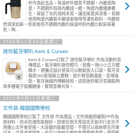
›
杯作為紀念品。保溫杯外層是不銹鋼，內膽是陶
瓷，不銹鋼外殼與內膽成一體。陶瓷內膽健康養
生，保留了水的清純本質，讓泡茶更具清香。長期
使用陶瓷內膽裝中藥或者咖啡等濃色飲料，內膽依
然清潔如新。但是使用不銹鋼內膽的保溫杯則內膽比較容易著
色。陶...
2020年11月24日星期二
迷你藍牙喇叭-Kent & Curwen
Kent & Curwen訂製了 迷你藍牙喇叭 作為活動的宣
›
傳禮品。藍牙喇叭迷你輕巧，就像一塊小小立方體
積木，便攜式設計使其可以輕鬆放入口袋。藍牙音
箱是360度環繞立體聲，提升聲音飽滿度，音場強
勁。藍牙無線的傳輸技術，這款迷你藍牙音箱能夠
與多種電子設備鏈接，實現音樂共享。...
2020年9月15日星期二
文件袋-韓國國際學校
›
韓國國際學校訂製了 文件袋 作為禮品。文件袋選用優質PP作為
原材料，防水防潮性能極好，即使在雨天等惡劣天氣中行走也不
用擔心文件會受損。大容量的裝載空間，不僅可以收納學生的筆
記本、文具或者鑰匙，也可以收納企業的各類票據憑證，適用範