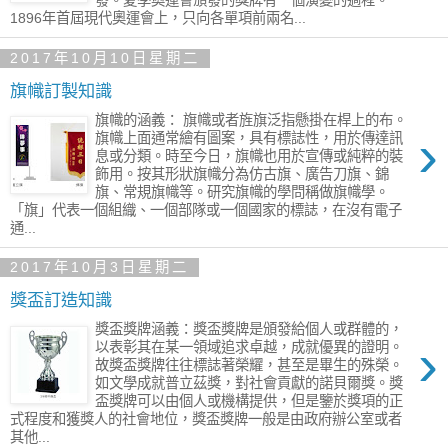
發。夏季奧運會頒發的獎牌有一個演變的過程。
1896年首屆現代奧運會上，只向各單項前兩名...
2017年10月10日星期二
旗幟訂製知識
旗幟的涵義： 旗幟或者旌旗泛指懸掛在桿上的布。
›
旗幟上面通常繪有圖案，具有標誌性，用於傳達訊
息或分類。時至今日，旗幟也用於宣傳或純粹的裝
飾用。按其形狀旗幟分為仿古旗、廣告刀旗、錦
旗、常規旗幟等。研究旗幟的學問稱做旗幟學。
「旗」代表一個組織、一個部隊或一個國家的標誌，在沒有電子
通...
2017年10月3日星期二
獎盃訂造知識
獎盃獎牌涵義：獎盃獎牌是頒發給個人或群體的，
›
以表彰其在某一領域追求卓越，成就優異的證明。
故獎盃獎牌往往標誌著榮耀，甚至是畢生的殊榮。
如文學成就普立茲獎，對社會貢獻的諾貝爾獎。獎
盃獎牌可以由個人或機構提供，但是鑒於獎項的正
式程度和獲獎人的社會地位，獎盃獎牌一般是由政府辦公室或者
其他...