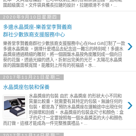
圍超級廣泛。文件袋具備長拉鏈的設計，拉鏈順滑不卡頓，...
2020年9月10日星期四
多邊水晶獎座-樂善堂李賢義裔
群社少數族裔支援服務中心
›
樂善堂李賢義裔群社少數族裔支援服務中心在Red Gift訂制了一款
多邊水晶獎座 。選擇什麼禮品去紀念這一難忘的時刻呢！多邊水
晶獎座通過精細的雕刻，將一個圓盤水晶按角度雕刻成一個向日
葵的花盤，透過光線的透入，折射出完美的光芒。太陽花水晶獎
座的圓盤面積寬闊，能雕刻上所有的祝福語。水...
2017年11月21日星期二
水晶獎座包裝和保養
水晶獎座的包裝 由於 水晶獎座 的形狀大小不同和
›
質量比較重，就需要有其特定的包裝。無論任何的
包裝，都是為了預防水晶獎座在運輸途中出現任何
的損壞和刮痕。 水晶獎座的包裝盒尺寸和顏色：盒
子的尺寸一定要按照每一個水晶獎盃的大小和顏色
而訂做，這樣才能成為一件完整推廣禮品。...
2017年11月14日星期二