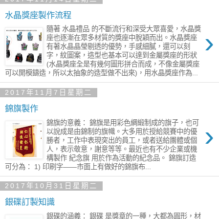
水晶獎座製作流程
隨著 水晶禮品 的不斷流行和深受大眾喜愛，水晶獎
›
座也逐漸在眾多材質的獎座中脫穎而出。水晶獎座
有著水晶晶瑩剔透的優勢，手感細膩，還可以刻
字，紋圖案，造型也基本可以達到金屬獎座的形狀
(水晶獎座全是有幾何圖形拼合而成，不像金屬獎座
可以開模鑄造，所以太抽象的造型做不出來)，用水晶獎座作為...
2017年11月7日星期二
錦旗製作
錦旗的意義： 錦旗是用彩色綢緞制成的旗子，也可
›
以說成是由錦制的旗幟。大多用於授給競賽中的優
勝者，工作中表現突出的員工，或者送給團體或個
人，表示敬意，謝意等等。最近也有不少企業或機
構製作 紀念旗 用於作為活動的紀念品。 錦旗訂造
可分為： 1) 印刷字——市面上有做好的錦旗布...
2017年10月31日星期二
銀碟訂製知識
銀碟的涵義： 銀碟 是獎章的一種，大都為圓形，材