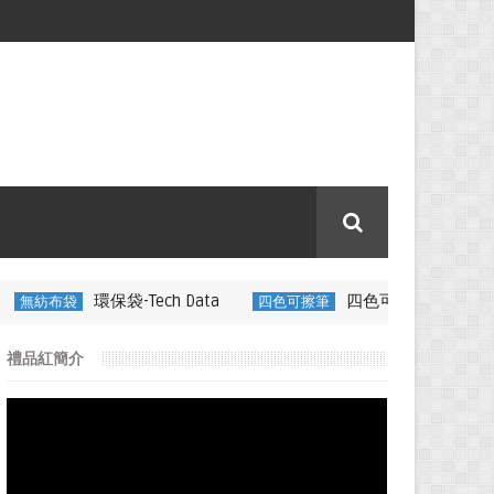
-Tech Data
四色可擦筆-百通電纜
四色可擦筆
350ML 折
禮品紅簡介