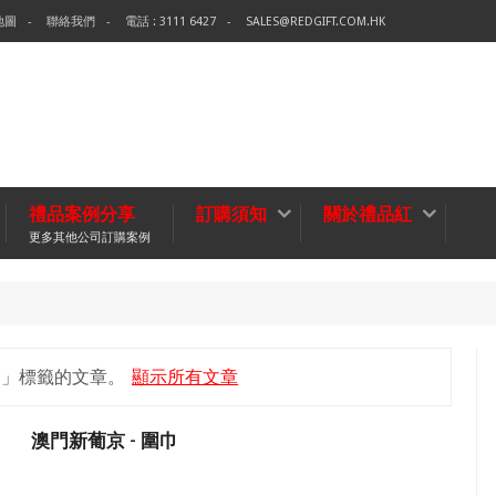
地圖
聯絡我們
電話 : 3111 6427
SALES@REDGIFT.COM.HK
禮品案例分享
訂購須知
關於禮品紅
更多其他公司訂購案例
環保袋
無紡布袋
品」
標籤的文章。
顯示所有文章
澳門新葡京 - 圍巾