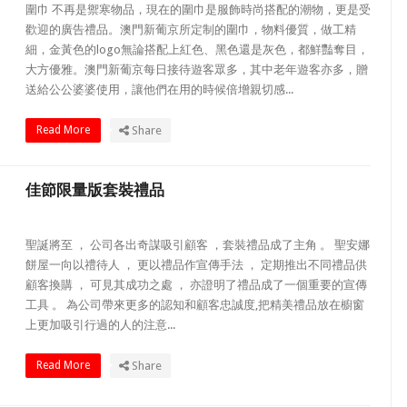
圍巾 不再是禦寒物品，現在的圍巾是服飾時尚搭配的潮物，更是受
歡迎的廣告禮品。澳門新葡京所定制的圍巾，物料優質，做工精
細，金黃色的logo無論搭配上紅色、黑色還是灰色，都鮮豔奪目，
大方優雅。澳門新葡京每日接待遊客眾多，其中老年遊客亦多，贈
送給公公婆婆使用，讓他們在用的時候倍增親切感...
Read More
Share
佳節限量版套裝禮品
聖誕將至 ， 公司各出奇謀吸引顧客 ，套裝禮品成了主角 。 聖安娜
餅屋一向以禮待人 ， 更以禮品作宣傳手法 ， 定期推出不同禮品供
顧客換購 ， 可見其成功之處 ， 亦證明了禮品成了一個重要的宣傳
工具 。 為公司帶來更多的認知和顧客忠誠度,把精美禮品放在櫥窗
上更加吸引行過的人的注意...
Read More
Share