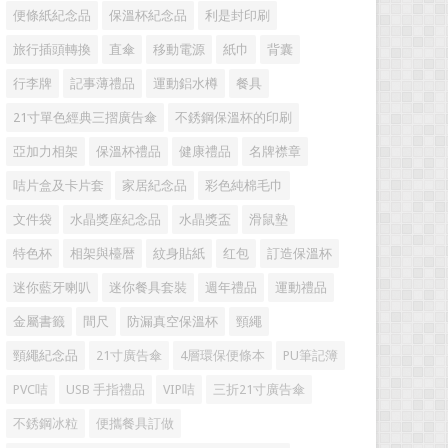
便條紙紀念品
保溫杯紀念品
利是封印刷
旅行插頭轉換
直傘
移動電源
紙巾
背囊
行李牌
記事薄禮品
運動鋁水樽
餐具
21寸單色經典三摺廣告傘
不銹鋼保溫杯的印刷
亞加力相架
保溫杯禮品
健康禮品
名牌襟章
咭片盒及卡片套
家居紀念品
彩色純棉毛巾
文件袋
水晶獎座紀念品
水晶獎盃
滑鼠墊
特色杯
相架與檯暦
紋身貼紙
红包
訂造保溫杯
迷你藍牙喇叭
迷你餐具套裝
週年禮品
運動禮品
金屬書籤
間尺
防漏真空保溫杯
頸繩
頸繩紀念品
21寸廣告傘
4層環保便條本
PU筆記簿
PVC咭
USB 手指禮品
VIP咭
三折21寸廣告傘
不銹鋼冰粒
便攜餐具訂做