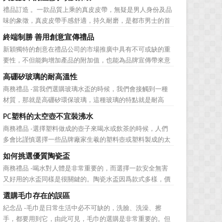
彰顯，同時對收禮人來說，一份禮物的永恆意義是語言難以
禮品訂造 。一款品質上乘的真皮皮帶，無疑是男人身份及品
企及的。難怪有人曾說：再省也不能省禮物，再窮也不能窮
味的象徵，真皮皮帶手感舒適，持久耐磨，是都市男士的首
送禮。但是，禮品選擇...
選。當你還在髮愁老爸生日禮物送什麼的時候，一款真皮皮
終端制勝 善用創意宣傳禮品
帶就是非常不錯的選擇。但是真皮皮帶如果疏於保養，也會
新穎獨特的創意在禮品公司的市場推廣中具有不可或缺的重
黯然失色，出現裂痕和破損的痕跡，今天小編就爲大家分享
要性，不但能夠增加產品的附加值，也能為品牌宣傳帶來意
真皮皮帶的注意事項...
想不到的促進作用。禮品公司如果能夠巧妙運用這些獨具創
高硼矽玻璃的耐高溫性
意的宣傳禮品來提升宣傳技巧，在終端推廣中將更具競爭
商務禮品 -當我們選購玻璃水盃的時候，我們會接觸到一種
力。 打火機、煙灰缸、鑰匙鏈、毛巾……當今市場上的
材質，那就是高硼矽環保玻璃，這種玻璃的特點就是耐高
宣傳品幾乎是司空...
溫，那麼這個耐高溫的溫度限製和準確的含義是什麼呢?禮品
PC塑料的太空壺不宜裝沸水
紅的小編給大家總結如下。 耐熱玻璃【Heat-resistant
商務禮品 -選擇塑料做成的壺子來喝水或飲茶的時候，人們
glass】是指含有耐熱性強的硼酸﹑矽酸成分,能夠...
多會比謹慎選擇一些品牌廠家生羲的塑料壺或塑料製成的太
空壺。塑料壺基本分爲PP和PC兩種材質，那用哪種材質的塑
如何挑選優質陶瓷盃
料壺才安全? PP材質的耐熱性和穩定性好，但耐磨性比
商務禮品 -喝水對人體是非常重要的，而選擇一款安全無害
PC差一些。而PC製品比PP製品更美觀，但不耐熱，且部分
又好用的水盃同樣是很關鍵的。陶瓷水盃因爲款式多樣，價
PC...
格實惠等優勢受到消費者歡迎。陶瓷看起來很乾淨，而且很
選購毛巾存在的誤區
有質感。如何挑選優質陶瓷盃?很多人想必都不是很了解。今
紀念品 -毛巾是日常生活中必不可缺的，洗臉、洗澡、擦
天，禮品紅小編給大家分享一些陶瓷盃選購需要注意的問
手，都要用到它，由此可見，毛巾的選購是非常重要的。但