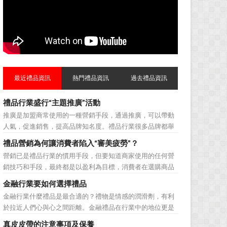
最近禮品資訊
熱門禮品資訊
過去禮品資訊
禮品行業盛行“主題推廣”活動
推廣是加盟商常使用的一種營銷手段，通過推廣，可以帶動
人氣，促進銷售，提高品牌知名度。禮品行業很多品牌都舉
辦過多場推廣活動，來帶動品牌的提升，然而，隨着推廣活
禮品營銷為何讓消費者陷入“審美疲勞”？
動的普遍，消費者對於這種推廣已經見怪不怪了。 所
營銷已是禮品行業的慣用手段，但要知道商家使用的任何營
以，儘管現在許多商家打着賠本推廣、以跳樓價銷售的口號
銷技巧和手段，最終都是以盈利為目標，消費者在選購商品
大搞活動，但生意...
時最為關注的便是如何利用最低的費用購買到最超值的貨
金融行業要如何選擇禮品
品。在禮品公司使用常規的營銷方式的同時，消費者也不免
金融行業什麼禮品是最合適的？禮物是情感的潤滑劑，有利
走陷入了“審美疲勞”。 編者總結了最讓消費者對禮品行
於拉近人們心與心之間距離。金融禮品在行業中的地位更是
業營銷產生免疫...
不容忽視，因為禮品即是企業形象的象徵，又是企業地位的
真皮皮帶的注意事項及保養