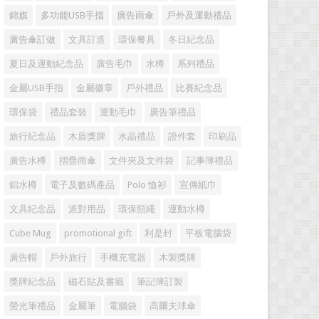
錦旗
多功能USB手指
廣告雨傘
戶外及運動禮品
廣告傘訂做
文具訂造
環保餐具
冬日紀念品
夏日及運動紀念品
廣告毛巾
水樽
系列禮品
金屬USB手指
金屬徽章
戶外禮品
比賽紀念品
環保袋
禮品套裝
運動毛巾
廣告筆禮品
旅行紀念品
木盾獎牌
水晶禮品
證件套
印刷品
廣告水樽
摺疊雨傘
文件夾及文件袋
記事簿禮品
鋁水樽
電子及數碼產品
Polo 恤衫
宣傳紙巾
文具紀念品
派對用品
環保頸繩
運動水樽
Cube Mug
promotional gift
利是封
平板電腦袋
廣告帽
戶外旅行
手機充電器
木製獎牌
獎牌紀念品
磁石貼及書籤
筆記簿訂製
螢光筆禮品
金屬筆
電腦袋
高爾夫球傘