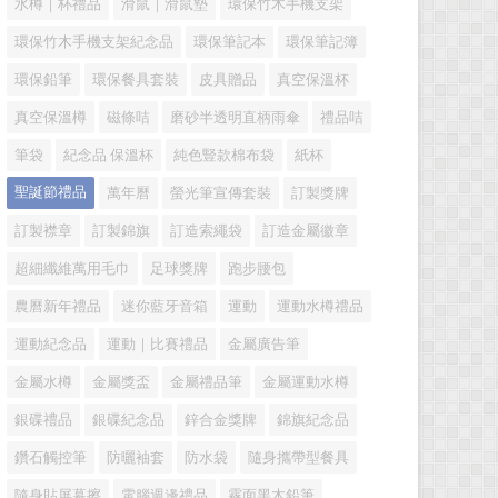
水樽｜杯禮品
滑鼠｜滑鼠墊
環保竹木手機支架
環保竹木手機支架紀念品
環保筆記本
環保筆記簿
環保鉛筆
環保餐具套裝
皮具贈品
真空保溫杯
真空保溫樽
磁條咭
磨砂半透明直柄雨傘
禮品咭
筆袋
紀念品 保溫杯
純色豎款棉布袋
紙杯
聖誕節禮品
萬年曆
螢光筆宣傳套裝
訂製獎牌
訂製襟章
訂製錦旗
訂造索繩袋
訂造金屬徽章
超細纖維萬用毛巾
足球獎牌
跑步腰包
農曆新年禮品
迷你藍牙音箱
運動
運動水樽禮品
運動紀念品
運動｜比賽禮品
金屬廣告筆
金屬水樽
金屬獎盃
金屬禮品筆
金屬運動水樽
銀碟禮品
銀碟紀念品
鋅合金獎牌
錦旗紀念品
鑽石觸控筆
防曬袖套
防水袋
隨身攜帶型餐具
隨身貼屏幕擦
電腦週邊禮品
霧面黑木鉛筆