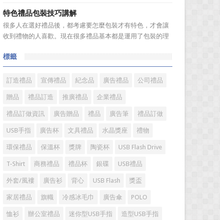
題。 陶瓷...
是很多人在選購毛巾時存在很多誤區，下麵就來簡單了解一
特色禮品包裝技巧講解
下吧! 一、毛巾色澤鮮艷可能用了直接染料，手感好則可
很多人在選好禮品後，都考慮要怎麼包裝才有特色，才會讓
能添加過多柔軟劑 在一些大型超市見到，擺放在貨架上
收到禮物的人喜歡。現在很多禮品基本都是運用了包裝的理
的毛巾，...
念，像中秋的月餅，以前吃過只是簡單的一張油紙包的月
標籤
餅，真的很喜歡吃，價格也不貴，而現在的月餅包裝真的很
嚇人，幾個月餅加上包裝價格要幾百，甚到上千元，讓人感
覺已經失去了禮品本身的...
訂造禮品
宣傳禮品
紀念品
廣告禮品
公司禮品
贈品
禮品訂造
推廣禮品
企業禮品
禮品訂做資訊
廣告贈品
禮品
廣告筆
禮品訂做
USB手指
廣告杯
文具禮品
水晶獎座
禮物
環保禮品
保溫杯
獎牌
陶瓷杯
USB Flash Drive
T-Shirt
商務禮品
禮品杯
銀碟
USB禮品
外套/風褸
廣告衫
背心
USB Flash
獎盃
家居禮品
旗幟
冷感冰毛巾
廣告傘
POLO
恤衫
辦公室禮品
迷你型USB手指
造型USB手指