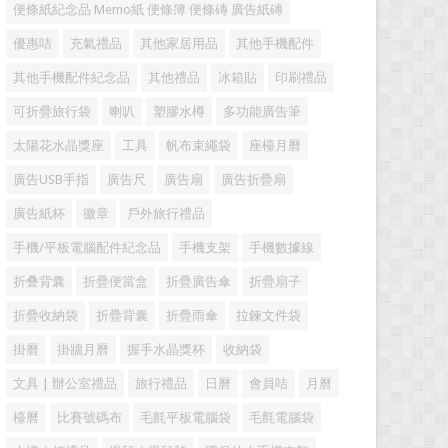
便條紙紀念品 Memo紙 便條簿 便條磚 廣告紙磚
優惠咭
充氣禮品
其他家居用品
其他手機配件
其他手機配件紀念品
其他禮品
冰箱貼
印刷禮品
可折疊旅行袋
喇叭
塑膠水樽
多功能廣告筆
太陽花水晶獎座
工具
帆布束繩袋
座檯月曆
廣告USB手指
廣告尺
廣告扇
廣告折疊扇
廣告紙杯
徽章
戶外旅行禮品
手機/平板電腦配件紀念品
手機支架
手機數據線
折叠背囊
折疊便當盒
折疊廣告傘
折疊扇子
折疊收納袋
折疊背囊
折疊雨傘
拉鍊文件袋
掛曆
掛牆月曆
握手水晶獎杯
收納袋
文具 | 辦公室禮品
旅行禮品
日曆
會員咭
月曆
檯曆
比賽號碼布
毛氈平板電腦袋
毛氈電腦袋