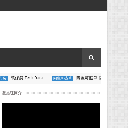
 Data
四色可擦筆-百通電纜
四色可擦筆
350ML 折疊矽膠
禮品紅簡介