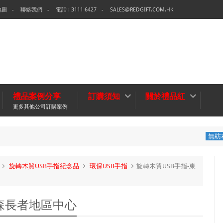
地圖
聯絡我們
電話 : 3111 6427
SALES@REDGIFT.COM.HK
禮品案例分享
訂購須知
關於禮品紅
更多其他公司訂購案例
環保袋-Tech
無紡布袋
旋轉木質USB手指紀念品
環保USB手指
旋轉木質USB手指-東
森長者地區中心