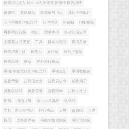
便條紙紀念品 Memo紙 便條簿 便條磚 廣告紙磚
優惠咭
充氣禮品
其他家居用品
其他手機配件
其他手機配件紀念品
其他禮品
冰箱貼
印刷禮品
可折疊旅行袋
喇叭
塑膠水樽
多功能廣告筆
太陽花水晶獎座
工具
帆布束繩袋
座檯月曆
廣告USB手指
廣告尺
廣告扇
廣告折疊扇
廣告紙杯
徽章
戶外旅行禮品
手機/平板電腦配件紀念品
手機支架
手機數據線
折叠背囊
折疊便當盒
折疊廣告傘
折疊扇子
折疊收納袋
折疊背囊
折疊雨傘
拉鍊文件袋
掛曆
掛牆月曆
握手水晶獎杯
收納袋
文具 | 辦公室禮品
旅行禮品
日曆
會員咭
月曆
檯曆
比賽號碼布
毛氈平板電腦袋
毛氈電腦袋