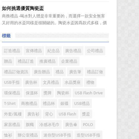
具具備細膩的手感和自然的色澤度，所以深受消費者的青
如何挑選優質陶瓷盃
睞。國際著名皮具品牌有哪些?下麵就一起來了解一下吧!
商務禮品 -喝水對人體是非常重要的，而選擇一款安全無害
國際著名皮具品牌： 1、路易·威登(LV) 創立於
又好用的水盃同樣是很關鍵的。陶瓷水盃因爲款式多樣，價
1...
格實惠等優勢受到消費者歡迎。陶瓷看起來很乾淨，而且很
標籤
有質感。如何挑選優質陶瓷盃?很多人想必都不是很了解。今
天，禮品紅小編給大家分享一些陶瓷盃選購需要注意的問
題。 陶瓷...
訂造禮品
宣傳禮品
紀念品
廣告禮品
公司禮品
贈品
禮品訂造
推廣禮品
企業禮品
禮品訂做資訊
廣告贈品
禮品
廣告筆
禮品訂做
USB手指
廣告杯
文具禮品
水晶獎座
禮物
環保禮品
保溫杯
獎牌
陶瓷杯
USB Flash Drive
T-Shirt
商務禮品
禮品杯
銀碟
USB禮品
外套/風褸
廣告衫
背心
USB Flash
獎盃
家居禮品
旗幟
冷感冰毛巾
廣告傘
POLO
恤衫
辦公室禮品
迷你型USB手指
造型USB手指