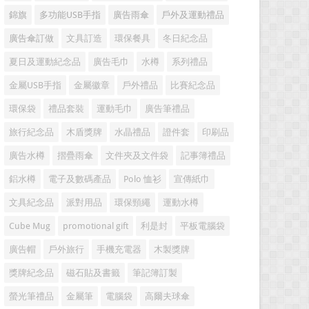
錦旗
多功能USB手指
廣告雨傘
戶外及運動禮品
廣告傘訂做
文具訂造
環保餐具
冬日紀念品
夏日及運動紀念品
廣告毛巾
水樽
系列禮品
金屬USB手指
金屬徽章
戶外禮品
比賽紀念品
環保袋
禮品套裝
運動毛巾
廣告筆禮品
旅行紀念品
木盾獎牌
水晶禮品
證件套
印刷品
廣告水樽
摺疊雨傘
文件夾及文件袋
記事簿禮品
鋁水樽
電子及數碼產品
Polo 恤衫
宣傳紙巾
文具紀念品
派對用品
環保頸繩
運動水樽
Cube Mug
promotional gift
利是封
平板電腦袋
廣告帽
戶外旅行
手機充電器
木製獎牌
獎牌紀念品
磁石貼及書籤
筆記簿訂製
螢光筆禮品
金屬筆
電腦袋
高爾夫球傘