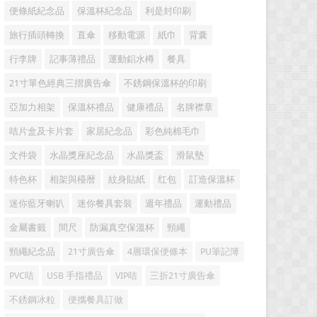
便條紙紀念品
保溫杯紀念品
利是封印刷
旅行插頭轉換
直傘
移動電源
紙巾
背囊
行李牌
記事薄禮品
運動鋁水樽
餐具
21寸單色經典三摺廣告傘
不銹鋼保溫杯的印刷
亞加力相架
保溫杯禮品
健康禮品
名牌襟章
咭片盒及卡片套
家居紀念品
彩色純棉毛巾
文件袋
水晶獎座紀念品
水晶獎盃
滑鼠墊
特色杯
相架與檯暦
紋身貼紙
红包
訂造保溫杯
迷你藍牙喇叭
迷你餐具套裝
週年禮品
運動禮品
金屬書籤
間尺
防漏真空保溫杯
頸繩
頸繩紀念品
21寸廣告傘
4層環保便條本
PU筆記簿
PVC咭
USB 手指禮品
VIP咭
三折21寸廣告傘
不銹鋼冰粒
便攜餐具訂做