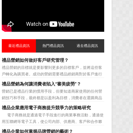
最近禮品資訊
熱門禮品資訊
過去禮品資訊
禮品營銷如何做好客戶研究管理？
禮品營銷的目標就是要影響到更多的目標客戶，並將這些客
戶轉化為購買者。成功的營銷需要禮品經銷商對於客戶進行
相應的分類，了解不同類型客戶的貢獻度，從而有的放矢的
禮品營銷為何讓消費者陷入“審美疲勞”？
制定相應的營銷對策，而這需要對於客戶研究方面更多地投
營銷已是禮品行業的慣用手段，但要知道商家使用的任何營
入，這不僅是銷售環節的事，也需要營銷管理策略的整體支
銷技巧和手段，最終都是以盈利為目標，消費者在選購商品
持。具體來說，有以下...
時最為關注的便是如何利用最低的費用購買到最超值的貨
禮品企業應用電子商務提升競爭力的策略研究
品。在禮品公司使用常規的營銷方式的同時，消費者也不免
電子商務就是通過電子手段進行的商業事務活動，通過使
走陷入了“審美疲勞”。 編者總結了最讓消費者對禮品行
用互聯網等電子工具，使公司內部、供應商、客戶和合作夥
業營銷產生免疫...
伴之間，利用電子業務共享信息，實現企業間業務流程的電
禮品企業如何掌握品牌營銷的藝術？