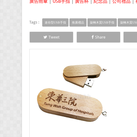
廣告雨傘
|
USB手指
|
廣告杯
|
紀念品
|
公司禮品
|
Tags :
迷你型USB手指
推廣禮品
旋轉木質USB手指
旋轉木質US
Tweet
Share