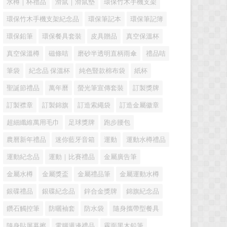
水樽｜杯禮品
滑鼠｜滑鼠墊
環保竹木手機支架
環保竹木手機支架紀念品
環保筆記本
環保筆記簿
環保鉛筆
環保餐具套裝
皮具贈品
真空保溫杯
真空保溫樽
磁條咭
磨砂半透明直柄雨傘
禮品咭
筆袋
紀念品 保溫杯
純色豎款棉布袋
紙杯
聖誕節禮品
萬年曆
螢光筆宣傳套裝
訂製獎牌
訂製襟章
訂製錦旗
訂造索繩袋
訂造金屬徽章
超細纖維萬用毛巾
足球獎牌
跑步腰包
農曆新年禮品
迷你藍牙音箱
運動
運動水樽禮品
運動紀念品
運動｜比賽禮品
金屬廣告筆
金屬水樽
金屬獎盃
金屬禮品筆
金屬運動水樽
銀碟禮品
銀碟紀念品
鋅合金獎牌
錦旗紀念品
鑽石觸控筆
防曬袖套
防水袋
隨身攜帶型餐具
隨身貼屏幕擦
電腦週邊禮品
霧面黑木鉛筆