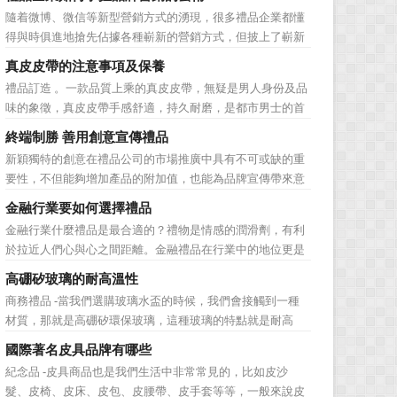
子化，配合企業內部的電子化生產管理系統，提高企業的生
隨着微博、微信等新型營銷方式的湧現，很多禮品企業都懂
產、庫存、流通和資金等各個環節的效率。它具有結構性、
得與時俱進地搶先佔據各種嶄新的營銷方式，但披上了嶄新
動態性、社...
的營銷軀殼，卻沒有掌握營銷的靈魂。要知道，營銷真正的
真皮皮帶的注意事項及保養
價值不是將品牌鋪設到消費者眼前，而是將品牌印到消費者
禮品訂造 。一款品質上乘的真皮皮帶，無疑是男人身份及品
心裡 與消費者的心理距離的拉近，並不是一朝一夕的事
味的象徵，真皮皮帶手感舒適，持久耐磨，是都市男士的首
情，需要做好持...
選。當你還在髮愁老爸生日禮物送什麼的時候，一款真皮皮
終端制勝 善用創意宣傳禮品
帶就是非常不錯的選擇。但是真皮皮帶如果疏於保養，也會
新穎獨特的創意在禮品公司的市場推廣中具有不可或缺的重
黯然失色，出現裂痕和破損的痕跡，今天小編就爲大家分享
要性，不但能夠增加產品的附加值，也能為品牌宣傳帶來意
真皮皮帶的注意事項...
想不到的促進作用。禮品公司如果能夠巧妙運用這些獨具創
金融行業要如何選擇禮品
意的宣傳禮品來提升宣傳技巧，在終端推廣中將更具競爭
金融行業什麼禮品是最合適的？禮物是情感的潤滑劑，有利
力。 打火機、煙灰缸、鑰匙鏈、毛巾……當今市場上的
於拉近人們心與心之間距離。金融禮品在行業中的地位更是
宣傳品幾乎是司空...
不容忽視，因為禮品即是企業形象的象徵，又是企業地位的
高硼矽玻璃的耐高溫性
彰顯，同時對收禮人來說，一份禮物的永恆意義是語言難以
商務禮品 -當我們選購玻璃水盃的時候，我們會接觸到一種
企及的。難怪有人曾說：再省也不能省禮物，再窮也不能窮
材質，那就是高硼矽環保玻璃，這種玻璃的特點就是耐高
送禮。但是，禮品選擇...
溫，那麼這個耐高溫的溫度限製和準確的含義是什麼呢?禮品
國際著名皮具品牌有哪些
紅的小編給大家總結如下。 耐熱玻璃【Heat-resistant
紀念品 -皮具商品也是我們生活中非常常見的，比如皮沙
glass】是指含有耐熱性強的硼酸﹑矽酸成分,能夠...
髮、皮椅、皮床、皮包、皮腰帶、皮手套等等，一般來說皮