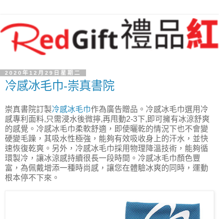
2020年12月29日星期二
冷感冰毛巾-崇真書院
崇真書院訂製
冷感冰毛巾
作為廣告贈品。冷感冰毛巾選用冷
感專利面料,只需浸水後微擰,再甩動2-3下,即可擁有冰涼舒爽
的感覺。冷感冰毛巾柔軟舒適，即使曬乾的情況下也不會變
硬變毛躁，其吸水性極強，能夠有效吸收身上的汗水，並快
速恢復乾爽。另外，冷感冰毛巾採用物理降溫技術，能夠循
環製冷，讓冰涼感持續很長一段時間。冷感冰毛巾顏色豐
富，為佩戴增添一種時尚感，讓您在體驗冰爽的同時，運動
根本停不下來。