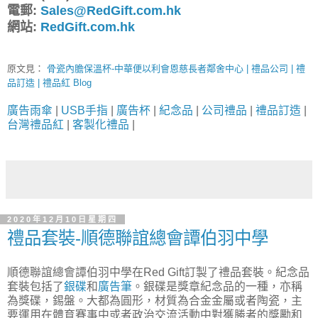
電郵:
Sales@RedGift.com.hk
網站:
RedGift.com.hk
原文見：
骨瓷內膽保溫杯-中華便以利會恩慈長者鄰舍中心 | 禮品公司 | 禮
品訂造 | 禮品紅 Blog
廣告雨傘
|
USB手指
|
廣告杯
|
紀念品
|
公司禮品
|
禮品訂造
|
台灣禮品紅
|
客製化禮品
|
2020年12月10日星期四
禮品套裝-順德聯誼總會譚伯羽中學
順德聯誼總會譚伯羽中學在Red Gift訂製了禮品套裝。紀念品
套裝包括了
銀碟
和
廣告筆
。銀碟是獎章紀念品的一種，亦稱
為獎碟，錫盤。大都為圓形，材質為合金金屬或者陶瓷，主
要運用在體育賽事中或者政治交流活動中對獲勝者的獎勵和