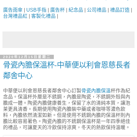
廣告雨傘
|
USB手指
|
廣告杯
|
紀念品
|
公司禮品
|
禮品訂造
|
台灣禮品紅
|
客製化禮品
|
2020年12月15日星期二
骨瓷內膽保溫杯-中華便以利會恩慈長者
鄰舍中心
中華便以利會恩慈長者鄰舍中心訂製
骨瓷內膽保溫
杯作為紀
念品。保溫杯外層是不銹鋼，內膽是陶瓷，不銹鋼外殼與內
膽成一體。陶瓷內膽健康養生，保留了水的清純本質，讓泡
茶更具清香。長期使用陶瓷內膽裝中藥或者咖啡等濃色飲
料，內膽依然清潔如新。但是使用不銹鋼內膽的保溫杯則內
膽比較容易著色。陶瓷內膽的不銹鋼保溫杯是一年四季絕佳
的禮品，可讓夏天的冷飲保持涼爽，冬天的熱飲保持溫暖。