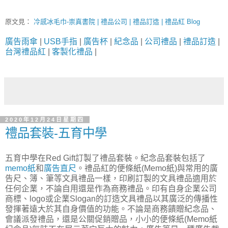
原文見：
冷感冰毛巾-崇真書院 | 禮品公司 | 禮品訂造 | 禮品紅 Blog
廣告雨傘
|
USB手指
|
廣告杯
|
紀念品
|
公司禮品
|
禮品訂造
|
台灣禮品紅
|
客製化禮品
|
2020年12月24日星期四
禮品套裝-五育中學
五育中學在Red Gift訂製了禮品套裝。紀念品套裝包括了
memo紙
和
廣告直尺
。禮品紅的便條紙(Memo紙)與常用的廣
告尺、簿、筆等文具禮品一樣，印刷訂製的文具禮品適用於
任何企業，不論自用還是作為商務禮品。印有自身企業公司
商標、logo或企業Slogan的訂造文具禮品以其廣泛的傳播性
發揮著遠大於其自身價值的功能。不論是商務饋贈紀念品、
會議派發禮品，還是公關促銷贈品，小小的便條紙(Memo紙