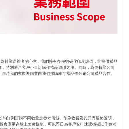
貨。為特顯送禮者的心意，我們擁有多種數碼化印刷設備，能提供禮品
品牌，特別適合客戶小量訂購作禮品致謝之用。同時，為更特顯公司
盒。同時我們亦歡迎同業向我們採購庫存禮品作分銷公司禮品合作。
部份均詳列訂購不同數量之參考價錢、印刷收費及其詳盡規格說明，
板倉庫更存放上萬種樣板，可以即日為客戶安排速遞樣板以作參考