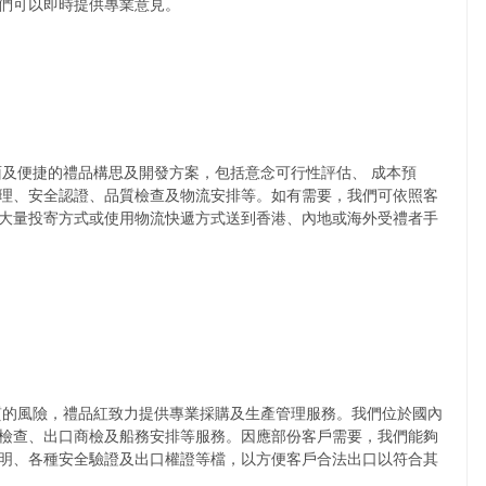
們可以即時提供專業意見。
及便捷的禮品構思及開發方案，包括意念可行性評估、 成本預
理、安全認證、品質檢查及物流安排等。如有需要，我們可依照客
大量投寄方式或使用物流快遞方式送到香港、內地或海外受禮者手
的風險，禮品紅致力提供專業採購及生產管理服務。我們位於國內
檢查、出口商檢及船務安排等服務。因應部份客戶需要，我們能夠
明、各種安全驗證及出口權證等檔，以方便客戶合法出口以符合其