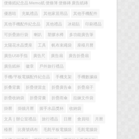
便條紙紀念品 Memo紙 便條簿 便條磚 廣告紙磚
優惠咭
充氣禮品
其他家居用品
其他手機配件
其他手機配件紀念品
其他禮品
冰箱貼
印刷禮品
可折疊旅行袋
喇叭
塑膠水樽
多功能廣告筆
太陽花水晶獎座
工具
帆布束繩袋
座檯月曆
廣告USB手指
廣告尺
廣告扇
廣告折疊扇
廣告紙杯
徽章
戶外旅行禮品
手機/平板電腦配件紀念品
手機支架
手機數據線
折叠背囊
折疊便當盒
折疊廣告傘
折疊扇子
折疊收納袋
折疊背囊
折疊雨傘
拉鍊文件袋
掛曆
掛牆月曆
握手水晶獎杯
收納袋
文具 | 辦公室禮品
旅行禮品
日曆
會員咭
月曆
檯曆
比賽號碼布
毛氈平板電腦袋
毛氈電腦袋