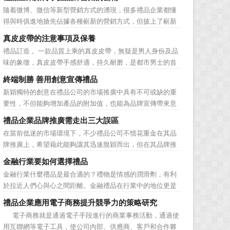
動的普遍，消費者對於這種推廣已經見怪不怪了。 所
隨着微博、微信等新型營銷方式的湧現，很多禮品企業都懂
以，儘管現在許多商家打着賠本推廣、以跳樓價銷售的口號
得與時俱進地搶先佔據各種嶄新的營銷方式，但披上了嶄新
大搞活動，但生意...
的營銷軀殼，卻沒有掌握營銷的靈魂。要知道，營銷真正的
真皮皮帶的注意事項及保養
價值不是將品牌鋪設到消費者眼前，而是將品牌印到消費者
禮品訂造 。一款品質上乘的真皮皮帶，無疑是男人身份及品
心裡 與消費者的心理距離的拉近，並不是一朝一夕的事
味的象徵，真皮皮帶手感舒適，持久耐磨，是都市男士的首
情，需要做好持...
選。當你還在髮愁老爸生日禮物送什麼的時候，一款真皮皮
終端制勝 善用創意宣傳禮品
帶就是非常不錯的選擇。但是真皮皮帶如果疏於保養，也會
新穎獨特的創意在禮品公司的市場推廣中具有不可或缺的重
黯然失色，出現裂痕和破損的痕跡，今天小編就爲大家分享
要性，不但能夠增加產品的附加值，也能為品牌宣傳帶來意
真皮皮帶的注意事項...
想不到的促進作用。禮品公司如果能夠巧妙運用這些獨具創
禮品企業品牌推廣需走出三大誤區
意的宣傳禮品來提升宣傳技巧，在終端推廣中將更具競爭
在當前低迷的市場環境下，不少禮品公司不惜花重金在其品
力。 打火機、煙灰缸、鑰匙鏈、毛巾……當今市場上的
牌推廣上，希望藉此能夠讓其迅速脫穎而出，但在其品牌推
宣傳品幾乎是司空...
廣的營銷管理思路上，也有許多禮品企業走入了幾大誤區而
金融行業要如何選擇禮品
無法自拔，這其中，最為常見的誤區有： 誤區一：不清
金融行業什麼禮品是最合適的？禮物是情感的潤滑劑，有利
楚品牌到底在表達什麼 很多禮品企業在推廣品牌之前，
於拉近人們心與心之間距離。金融禮品在行業中的地位更是
不知道到...
不容忽視，因為禮品即是企業形象的象徵，又是企業地位的
禮品企業應用電子商務提升競爭力的策略研究
彰顯，同時對收禮人來說，一份禮物的永恆意義是語言難以
電子商務就是通過電子手段進行的商業事務活動，通過使
企及的。難怪有人曾說：再省也不能省禮物，再窮也不能窮
用互聯網等電子工具，使公司內部、供應商、客戶和合作夥