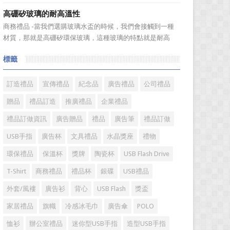
送禮。但是，禮品選擇...
伴之間，利用電子業務共享信息，實現企業間業務流程的電
高硼矽玻璃的耐高溫性
子化，配合企業內部的電子化生產管理系統，提高企業的生
商務禮品 -當我們選購玻璃水盃的時候，我們會接觸到一種
產、庫存、流通和資金等各個環節的效率。它具有結構性、
材質，那就是高硼矽環保玻璃，這種玻璃的特點就是耐高
動態性、社...
溫，那麼這個耐高溫的溫度限製和準確的含義是什麼呢?禮品
標籤
紅的小編給大家總結如下。 耐熱玻璃【Heat-resistant
glass】是指含有耐熱性強的硼酸﹑矽酸成分,能夠...
訂造禮品
宣傳禮品
紀念品
廣告禮品
公司禮品
贈品
禮品訂造
推廣禮品
企業禮品
禮品訂做資訊
廣告贈品
禮品
廣告筆
禮品訂做
USB手指
廣告杯
文具禮品
水晶獎座
禮物
環保禮品
保溫杯
獎牌
陶瓷杯
USB Flash Drive
T-Shirt
商務禮品
禮品杯
銀碟
USB禮品
外套/風褸
廣告衫
背心
USB Flash
獎盃
家居禮品
旗幟
冷感冰毛巾
廣告傘
POLO
恤衫
辦公室禮品
迷你型USB手指
造型USB手指