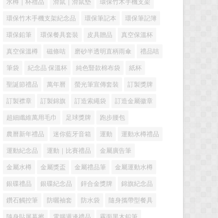
水樽｜杯禮品
滑鼠｜滑鼠墊
環保竹木手機支架
環保竹木手機支架紀念品
環保筆記本
環保筆記簿
環保鉛筆
環保餐具套裝
皮具贈品
真空保溫杯
真空保溫樽
磁條咭
磨砂半透明直柄雨傘
禮品咭
筆袋
紀念品 保溫杯
純色豎款棉布袋
紙杯
聖誕節禮品
萬年曆
螢光筆宣傳套裝
訂製獎牌
訂製襟章
訂製錦旗
訂造索繩袋
訂造金屬徽章
超細纖維萬用毛巾
足球獎牌
跑步腰包
農曆新年禮品
迷你藍牙音箱
運動
運動水樽禮品
運動紀念品
運動｜比賽禮品
金屬廣告筆
金屬水樽
金屬獎盃
金屬禮品筆
金屬運動水樽
銀碟禮品
銀碟紀念品
鋅合金獎牌
錦旗紀念品
鑽石觸控筆
防曬袖套
防水袋
隨身攜帶型餐具
隨身貼屏幕擦
電腦週邊禮品
霧面黑木鉛筆