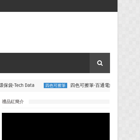
a
四色可擦筆-百通電纜
四色可擦筆
350ML 折疊矽膠咖啡杯特
禮品紅簡介