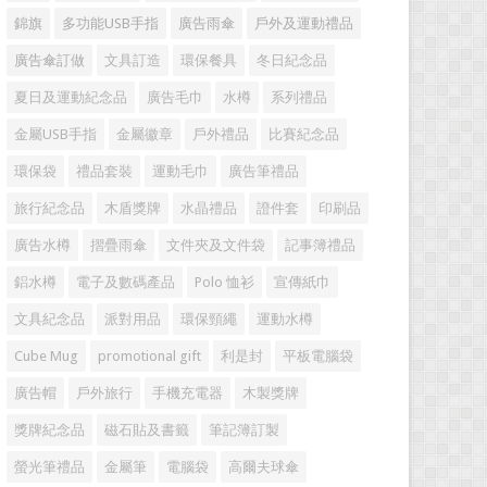
錦旗
多功能USB手指
廣告雨傘
戶外及運動禮品
廣告傘訂做
文具訂造
環保餐具
冬日紀念品
夏日及運動紀念品
廣告毛巾
水樽
系列禮品
金屬USB手指
金屬徽章
戶外禮品
比賽紀念品
環保袋
禮品套裝
運動毛巾
廣告筆禮品
旅行紀念品
木盾獎牌
水晶禮品
證件套
印刷品
廣告水樽
摺疊雨傘
文件夾及文件袋
記事簿禮品
鋁水樽
電子及數碼產品
Polo 恤衫
宣傳紙巾
文具紀念品
派對用品
環保頸繩
運動水樽
Cube Mug
promotional gift
利是封
平板電腦袋
廣告帽
戶外旅行
手機充電器
木製獎牌
獎牌紀念品
磁石貼及書籤
筆記簿訂製
螢光筆禮品
金屬筆
電腦袋
高爾夫球傘