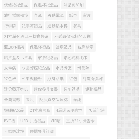
便條紙紀念品
保溫杯紀念品
利是封印刷
旅行插頭轉換
直傘
移動電源
紙巾
背囊
行李牌
記事薄禮品
運動鋁水樽
餐具
21寸單色經典三摺廣告傘
不銹鋼保溫杯的印刷
亞加力相架
保溫杯禮品
健康禮品
名牌襟章
咭片盒及卡片套
家居紀念品
彩色純棉毛巾
文件袋
水晶獎座紀念品
水晶獎盃
滑鼠墊
特色杯
相架與檯暦
紋身貼紙
红包
訂造保溫杯
迷你藍牙喇叭
迷你餐具套裝
週年禮品
運動禮品
金屬書籤
間尺
防漏真空保溫杯
頸繩
頸繩紀念品
21寸廣告傘
4層環保便條本
PU筆記簿
PVC咭
USB 手指禮品
VIP咭
三折21寸廣告傘
不銹鋼冰粒
便攜餐具訂做