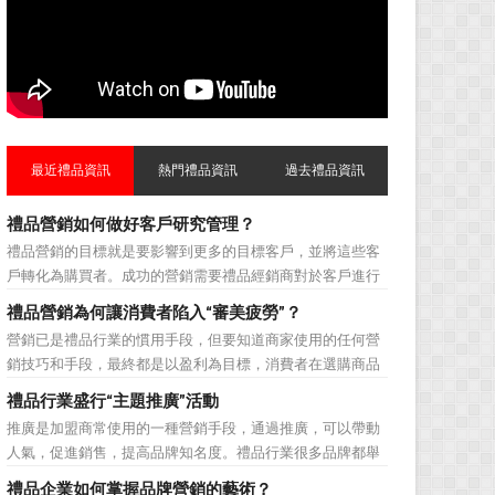
最近禮品資訊
熱門禮品資訊
過去禮品資訊
禮品營銷如何做好客戶研究管理？
禮品營銷的目標就是要影響到更多的目標客戶，並將這些客
戶轉化為購買者。成功的營銷需要禮品經銷商對於客戶進行
相應的分類，了解不同類型客戶的貢獻度，從而有的放矢的
禮品營銷為何讓消費者陷入“審美疲勞”？
制定相應的營銷對策，而這需要對於客戶研究方面更多地投
營銷已是禮品行業的慣用手段，但要知道商家使用的任何營
入，這不僅是銷售環節的事，也需要營銷管理策略的整體支
銷技巧和手段，最終都是以盈利為目標，消費者在選購商品
持。具體來說，有以下...
時最為關注的便是如何利用最低的費用購買到最超值的貨
禮品行業盛行“主題推廣”活動
品。在禮品公司使用常規的營銷方式的同時，消費者也不免
推廣是加盟商常使用的一種營銷手段，通過推廣，可以帶動
走陷入了“審美疲勞”。 編者總結了最讓消費者對禮品行
人氣，促進銷售，提高品牌知名度。禮品行業很多品牌都舉
業營銷產生免疫...
辦過多場推廣活動，來帶動品牌的提升，然而，隨着推廣活
禮品企業如何掌握品牌營銷的藝術？