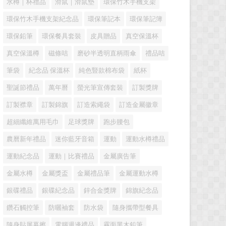
水樽｜杯禮品
滑鼠｜滑鼠墊
環保竹木手機支架
環保竹木手機支架紀念品
環保筆記本
環保筆記簿
環保鉛筆
環保餐具套裝
皮具贈品
真空保溫杯
真空保溫樽
磁條咭
磨砂半透明直柄雨傘
禮品咭
筆袋
紀念品 保溫杯
純色豎款棉布袋
紙杯
聖誕節禮品
萬年曆
螢光筆宣傳套裝
訂製獎牌
訂製襟章
訂製錦旗
訂造索繩袋
訂造金屬徽章
超細纖維萬用毛巾
足球獎牌
跑步腰包
農曆新年禮品
迷你藍牙音箱
運動
運動水樽禮品
運動紀念品
運動｜比賽禮品
金屬廣告筆
金屬水樽
金屬獎盃
金屬禮品筆
金屬運動水樽
銀碟禮品
銀碟紀念品
鋅合金獎牌
錦旗紀念品
鑽石觸控筆
防曬袖套
防水袋
隨身攜帶型餐具
隨身貼屏幕擦
電腦週邊禮品
霧面黑木鉛筆