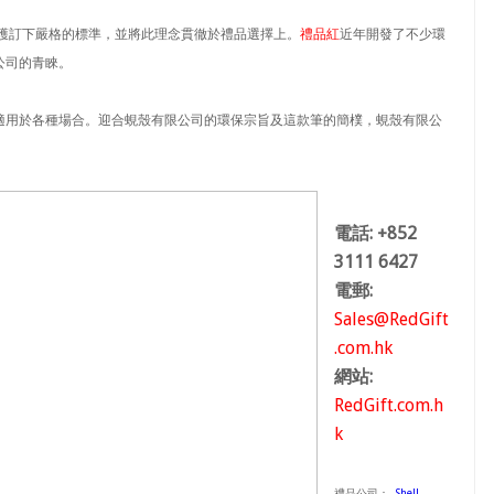
護訂下嚴格的標準，並將此理念貫徹於禮品選擇上。
禮品紅
近年開發了不少環
公司的青睞。
但適用於各種場合。迎合蜆殼有限公司的環保宗旨及這款筆的簡樸，蜆殼有限公
電話: +852
3111 6427
電郵:
Sales@RedGift
.com.hk
網站:
RedGift.com.h
k
禮品公司：
-
Shell