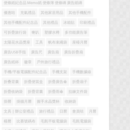
便條紙紀念品 Memo紙 便條簿 便條磚 廣告紙磚
優惠咭
充氣禮品
其他家居用品
其他手機配件
其他手機配件紀念品
其他禮品
冰箱貼
印刷禮品
可折疊旅行袋
喇叭
塑膠水樽
多功能廣告筆
太陽花水晶獎座
工具
帆布束繩袋
座檯月曆
廣告USB手指
廣告尺
廣告扇
廣告折疊扇
廣告紙杯
徽章
戶外旅行禮品
手機/平板電腦配件紀念品
手機支架
手機數據線
折叠背囊
折疊便當盒
折疊廣告傘
折疊扇子
折疊收納袋
折疊背囊
折疊雨傘
拉鍊文件袋
掛曆
掛牆月曆
握手水晶獎杯
收納袋
文具 | 辦公室禮品
旅行禮品
日曆
會員咭
月曆
檯曆
比賽號碼布
毛氈平板電腦袋
毛氈電腦袋