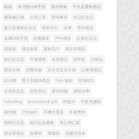
錦旗
多功能USB手指
廣告雨傘
戶外及運動禮品
廣告傘訂做
文具訂造
環保餐具
冬日紀念品
夏日及運動紀念品
廣告毛巾
水樽
系列禮品
金屬USB手指
金屬徽章
戶外禮品
比賽紀念品
環保袋
禮品套裝
運動毛巾
廣告筆禮品
旅行紀念品
木盾獎牌
水晶禮品
證件套
印刷品
廣告水樽
摺疊雨傘
文件夾及文件袋
記事簿禮品
鋁水樽
電子及數碼產品
Polo 恤衫
宣傳紙巾
文具紀念品
派對用品
環保頸繩
運動水樽
Cube Mug
promotional gift
利是封
平板電腦袋
廣告帽
戶外旅行
手機充電器
木製獎牌
獎牌紀念品
磁石貼及書籤
筆記簿訂製
螢光筆禮品
金屬筆
電腦袋
高爾夫球傘