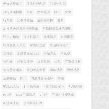
便條紙紀念品
保溫杯紀念品
利是封印刷
旅行插頭轉換
直傘
移動電源
紙巾
背囊
行李牌
記事薄禮品
運動鋁水樽
餐具
21寸單色經典三摺廣告傘
不銹鋼保溫杯的印刷
亞加力相架
保溫杯禮品
健康禮品
名牌襟章
咭片盒及卡片套
家居紀念品
彩色純棉毛巾
文件袋
水晶獎座紀念品
水晶獎盃
滑鼠墊
特色杯
相架與檯暦
紋身貼紙
红包
訂造保溫杯
迷你藍牙喇叭
迷你餐具套裝
週年禮品
運動禮品
金屬書籤
間尺
防漏真空保溫杯
頸繩
頸繩紀念品
21寸廣告傘
4層環保便條本
PU筆記簿
PVC咭
USB 手指禮品
VIP咭
三折21寸廣告傘
不銹鋼冰粒
便攜餐具訂做