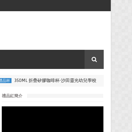
350ML 折疊矽膠咖啡杯-沙田靈光幼兒學校
禮品杯
330ML 不銹
禮品紅簡介