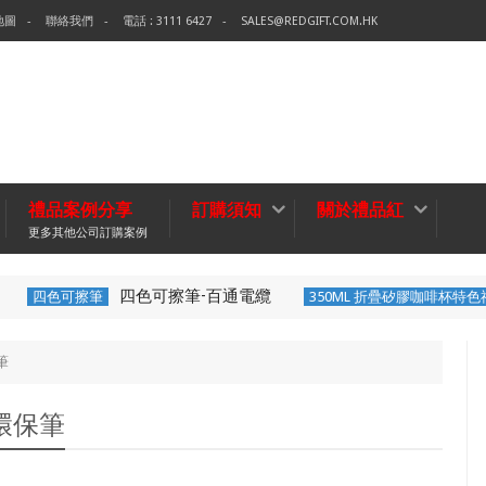
地圖
聯絡我們
電話 : 3111 6427
SALES@REDGIFT.COM.HK
禮品案例分享
訂購須知
關於禮品紅
更多其他公司訂購案例
四色可擦筆-百通電纜
四色可擦筆
350ML 折疊矽膠咖啡杯特色
筆
A環保筆