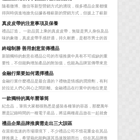
子化，配合企業內部的電子化生產管理系統，提高企業的生
隨着微博、微信等新型營銷方式的湧現，很多禮品企業都懂
產、庫存、流通和資金等各個環節的效率。它具有結構性、
得與時俱進地搶先佔據各種嶄新的營銷方式，但披上了嶄新
動態性、社...
的營銷軀殼，卻沒有掌握營銷的靈魂。要知道，營銷真正的
真皮皮帶的注意事項及保養
價值不是將品牌鋪設到消費者眼前，而是將品牌印到消費者
禮品訂造 。一款品質上乘的真皮皮帶，無疑是男人身份及品
心裡 與消費者的心理距離的拉近，並不是一朝一夕的事
味的象徵，真皮皮帶手感舒適，持久耐磨，是都市男士的首
情，需要做好持...
選。當你還在髮愁老爸生日禮物送什麼的時候，一款真皮皮
終端制勝 善用創意宣傳禮品
帶就是非常不錯的選擇。但是真皮皮帶如果疏於保養，也會
新穎獨特的創意在禮品公司的市場推廣中具有不可或缺的重
黯然失色，出現裂痕和破損的痕跡，今天小編就爲大家分享
要性，不但能夠增加產品的附加值，也能為品牌宣傳帶來意
真皮皮帶的注意事項...
想不到的促進作用。禮品公司如果能夠巧妙運用這些獨具創
金融行業要如何選擇禮品
意的宣傳禮品來提升宣傳技巧，在終端推廣中將更具競爭
金融行業什麼禮品是最合適的？禮物是情感的潤滑劑，有利
力。 打火機、煙灰缸、鑰匙鏈、毛巾……當今市場上的
於拉近人們心與心之間距離。金融禮品在行業中的地位更是
宣傳品幾乎是司空...
不容忽視，因為禮品即是企業形象的象徵，又是企業地位的
一款獨特的萬年曆筆筒
彰顯，同時對收禮人來說，一份禮物的永恆意義是語言難以
紀念品 ，筆筒大家都很熟悉是盛裝各種筆的容器，那麼萬年
企及的。難怪有人曾說：再省也不能省禮物，再窮也不能窮
曆是記錄時間的一種電子産品，將這兩種産品放在一起就會
送禮。但是，禮品選擇...
組合成一個新的産品—萬年曆筆筒，今天小編就來爲您介紹
禮品企業品牌推廣需走出三大誤區
一款獨特的萬年曆筆筒。 筆筒美觀大方，他是採用皮
在當前低迷的市場環境下，不少禮品公司不惜花重金在其品
料、鐵架和鋁片做外觀，是一款多功能萬年曆筆筒，集時間
牌推廣上，希望藉此能夠讓其迅速脫穎而出，但在其品牌推