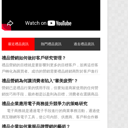
最近禮品資訊
熱門禮品資訊
過去禮品資訊
禮品營銷如何做好客戶研究管理？
禮品營銷的目標就是要影響到更多的目標客戶，並將這些客
戶轉化為購買者。成功的營銷需要禮品經銷商對於客戶進行
相應的分類，了解不同類型客戶的貢獻度，從而有的放矢的
禮品營銷為何讓消費者陷入“審美疲勞”？
制定相應的營銷對策，而這需要對於客戶研究方面更多地投
營銷已是禮品行業的慣用手段，但要知道商家使用的任何營
入，這不僅是銷售環節的事，也需要營銷管理策略的整體支
銷技巧和手段，最終都是以盈利為目標，消費者在選購商品
持。具體來說，有以下...
時最為關注的便是如何利用最低的費用購買到最超值的貨
禮品企業應用電子商務提升競爭力的策略研究
品。在禮品公司使用常規的營銷方式的同時，消費者也不免
電子商務就是通過電子手段進行的商業事務活動，通過使
走陷入了“審美疲勞”。 編者總結了最讓消費者對禮品行
用互聯網等電子工具，使公司內部、供應商、客戶和合作夥
業營銷產生免疫...
伴之間，利用電子業務共享信息，實現企業間業務流程的電
禮品企業如何掌握品牌營銷的藝術？