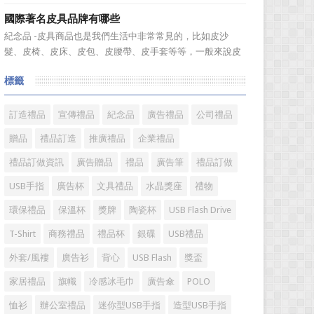
溫度，年、月...
廣的營銷管理思路上，也有許多禮品企業走入了幾大誤區而
國際著名皮具品牌有哪些
無法自拔，這其中，最為常見的誤區有： 誤區一：不清
紀念品 -皮具商品也是我們生活中非常常見的，比如皮沙
楚品牌到底在表達什麼 很多禮品企業在推廣品牌之前，
髮、皮椅、皮床、皮包、皮腰帶、皮手套等等，一般來說皮
不知道到...
具具備細膩的手感和自然的色澤度，所以深受消費者的青
標籤
睞。國際著名皮具品牌有哪些?下麵就一起來了解一下吧!
國際著名皮具品牌： 1、路易·威登(LV) 創立於
1...
訂造禮品
宣傳禮品
紀念品
廣告禮品
公司禮品
贈品
禮品訂造
推廣禮品
企業禮品
禮品訂做資訊
廣告贈品
禮品
廣告筆
禮品訂做
USB手指
廣告杯
文具禮品
水晶獎座
禮物
環保禮品
保溫杯
獎牌
陶瓷杯
USB Flash Drive
T-Shirt
商務禮品
禮品杯
銀碟
USB禮品
外套/風褸
廣告衫
背心
USB Flash
獎盃
家居禮品
旗幟
冷感冰毛巾
廣告傘
POLO
恤衫
辦公室禮品
迷你型USB手指
造型USB手指