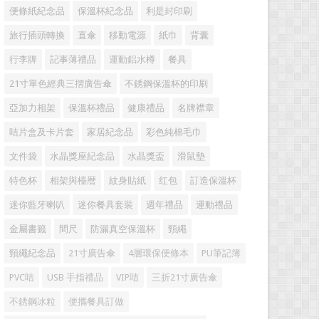
便條紙紀念品
保溫杯紀念品
利是封印刷
旅行插頭轉換
直傘
移動電源
紙巾
背囊
行李牌
記事薄禮品
運動鋁水樽
餐具
21寸單色經典三摺廣告傘
不銹鋼保溫杯的印刷
亞加力相架
保溫杯禮品
健康禮品
名牌襟章
咭片盒及卡片套
家居紀念品
彩色純棉毛巾
文件袋
水晶獎座紀念品
水晶獎盃
滑鼠墊
特色杯
相架與檯暦
紋身貼紙
红包
訂造保溫杯
迷你藍牙喇叭
迷你餐具套裝
週年禮品
運動禮品
金屬書籤
間尺
防漏真空保溫杯
頸繩
頸繩紀念品
21寸廣告傘
4層環保便條本
PU筆記簿
PVC咭
USB 手指禮品
VIP咭
三折21寸廣告傘
不銹鋼冰粒
便攜餐具訂做