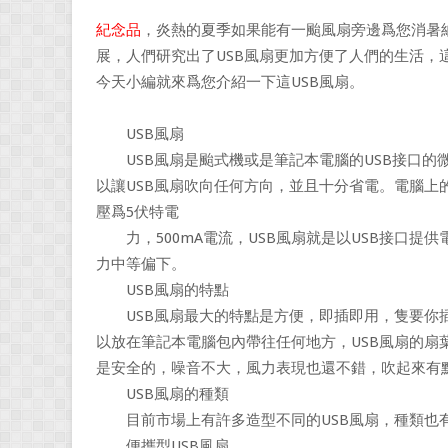
紀念品
，炎熱的夏季如果能有一颱風扇旁邊爲您消暑
展，人們研究出了USB風扇更加方便了人們的生活，
今天小編就來爲您介紹一下這USB風扇。
USB風扇
USB風扇是颱式機或是筆記本電腦的USB接口的微
以讓USB風扇吹向任何方向，並且十分省電。電腦上的
壓爲5伏特電
力，500mA電流，USB風扇就是以USB接口提
力中等偏下。
USB風扇的特點
USB風扇最大的特點是方便，即插即用，隻要你插入
以放在筆記本電腦包內帶往任何地方，USB風扇的扇
是安全的，噪音不大，風力表現也還不錯，吹起來有
USB風扇的種類
目前市場上有許多造型不同的USB風扇，種類也
便攜型USB風扇