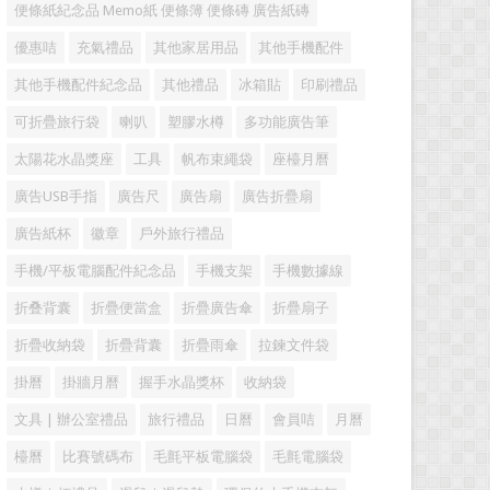
便條紙紀念品 Memo紙 便條簿 便條磚 廣告紙磚
優惠咭
充氣禮品
其他家居用品
其他手機配件
其他手機配件紀念品
其他禮品
冰箱貼
印刷禮品
可折疊旅行袋
喇叭
塑膠水樽
多功能廣告筆
太陽花水晶獎座
工具
帆布束繩袋
座檯月曆
廣告USB手指
廣告尺
廣告扇
廣告折疊扇
廣告紙杯
徽章
戶外旅行禮品
手機/平板電腦配件紀念品
手機支架
手機數據線
折叠背囊
折疊便當盒
折疊廣告傘
折疊扇子
折疊收納袋
折疊背囊
折疊雨傘
拉鍊文件袋
掛曆
掛牆月曆
握手水晶獎杯
收納袋
文具 | 辦公室禮品
旅行禮品
日曆
會員咭
月曆
檯曆
比賽號碼布
毛氈平板電腦袋
毛氈電腦袋