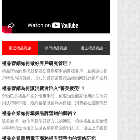
最近禮品資訊
熱門禮品資訊
過去禮品資訊
禮品營銷如何做好客戶研究管理？
禮品營銷的目標就是要影響到更多的目標客戶，並將這些客
戶轉化為購買者。成功的營銷需要禮品經銷商對於客戶進行
相應的分類，了解不同類型客戶的貢獻度，從而有的放矢的
禮品營銷為何讓消費者陷入“審美疲勞”？
制定相應的營銷對策，而這需要對於客戶研究方面更多地投
營銷已是禮品行業的慣用手段，但要知道商家使用的任何營
入，這不僅是銷售環節的事，也需要營銷管理策略的整體支
銷技巧和手段，最終都是以盈利為目標，消費者在選購商品
持。具體來說，有以下...
時最為關注的便是如何利用最低的費用購買到最超值的貨
禮品企業如何掌握品牌營銷的藝術？
品。在禮品公司使用常規的營銷方式的同時，消費者也不免
隨着微博、微信等新型營銷方式的湧現，很多禮品企業都懂
走陷入了“審美疲勞”。 編者總結了最讓消費者對禮品行
得與時俱進地搶先佔據各種嶄新的營銷方式，但披上了嶄新
業營銷產生免疫...
的營銷軀殼，卻沒有掌握營銷的靈魂。要知道，營銷真正的
禮品企業應用電子商務提升競爭力的策略研究