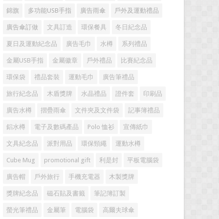
錦旗
多功能USB手指
廣告雨傘
戶外及運動禮品
廣告傘訂做
文具訂造
環保餐具
冬日紀念品
夏日及運動紀念品
廣告毛巾
水樽
系列禮品
金屬USB手指
金屬徽章
戶外禮品
比賽紀念品
環保袋
禮品套裝
運動毛巾
廣告筆禮品
旅行紀念品
木盾獎牌
水晶禮品
證件套
印刷品
廣告水樽
摺疊雨傘
文件夾及文件袋
記事簿禮品
鋁水樽
電子及數碼產品
Polo 恤衫
宣傳紙巾
文具紀念品
派對用品
環保頸繩
運動水樽
Cube Mug
promotional gift
利是封
平板電腦袋
廣告帽
戶外旅行
手機充電器
木製獎牌
獎牌紀念品
磁石貼及書籤
筆記簿訂製
螢光筆禮品
金屬筆
電腦袋
高爾夫球傘