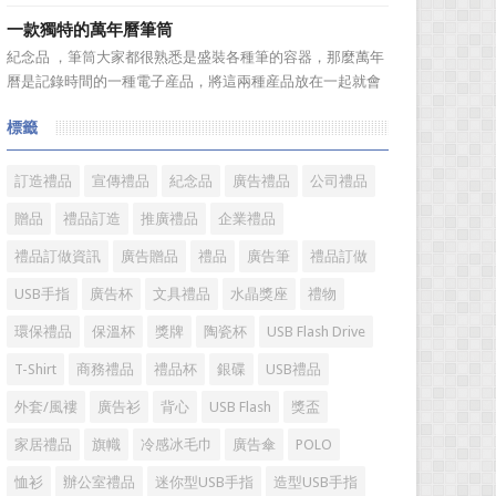
送禮。但是，禮品選擇...
具具備細膩的手感和自然的色澤度，所以深受消費者的青
一款獨特的萬年曆筆筒
睞。國際著名皮具品牌有哪些?下麵就一起來了解一下吧!
紀念品 ，筆筒大家都很熟悉是盛裝各種筆的容器，那麼萬年
國際著名皮具品牌： 1、路易·威登(LV) 創立於
曆是記錄時間的一種電子産品，將這兩種産品放在一起就會
1...
組合成一個新的産品—萬年曆筆筒，今天小編就來爲您介紹
標籤
一款獨特的萬年曆筆筒。 筆筒美觀大方，他是採用皮
料、鐵架和鋁片做外觀，是一款多功能萬年曆筆筒，集時間
溫度，年、月...
訂造禮品
宣傳禮品
紀念品
廣告禮品
公司禮品
贈品
禮品訂造
推廣禮品
企業禮品
禮品訂做資訊
廣告贈品
禮品
廣告筆
禮品訂做
USB手指
廣告杯
文具禮品
水晶獎座
禮物
環保禮品
保溫杯
獎牌
陶瓷杯
USB Flash Drive
T-Shirt
商務禮品
禮品杯
銀碟
USB禮品
外套/風褸
廣告衫
背心
USB Flash
獎盃
家居禮品
旗幟
冷感冰毛巾
廣告傘
POLO
恤衫
辦公室禮品
迷你型USB手指
造型USB手指