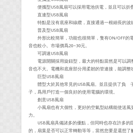
便攜型USB風扇可以採用電池供電，並且可以折
直連型USB風扇
特點是沒有底座和線纜，直接通過一根細長的波紋
普及型USB風扇
外形比較簡單，功能也很簡單，隻有ON/OFF的
音也較小。市場價爲20~30元。
可調速USB風扇
電源開關採用旋鈕型，最大的特點當然是可以調整
音也不大。電機和底座部分用柔韌的管連接，能調整吹
巨型USB風扇
體型大於其他常見的USB風扇。並且提供了負離子
子，爲用戶打造一個良好的使用電腦的環境。
創意USB風扇
小風扇也有大個性，更好的空氣型結構能使送風更
力。
USB風扇具備諸多的優點，但同時也存在許多的隱
的，扇葉是否可以正常轉動等等，當然您要是還想了