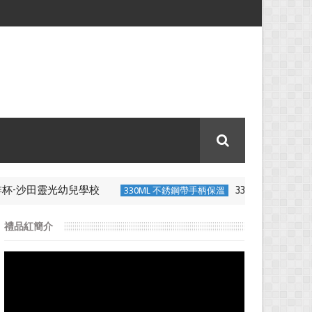
杯-沙田靈光幼兒學校
330ML 不銹鋼帶
330ML 不銹鋼帶手柄保溫
禮品紅簡介