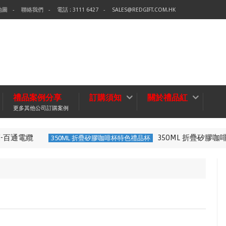
地圖
聯絡我們
電話 : 3111 6427
SALES@REDGIFT.COM.HK
禮品案例分享
訂購須知
關於禮品紅
更多其他公司訂購案例
通電纜
350ML 折疊矽膠咖啡
350ML 折疊矽膠咖啡杯特色禮品杯