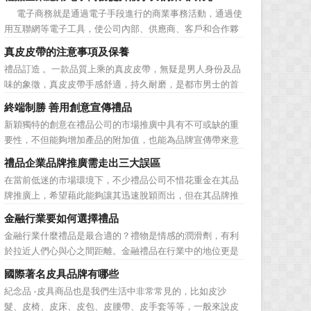
價值不是將品牌鋪設到消費者眼前，而是將品牌印到消費者
電子商務就是通過電子手段進行的商業事務活動，通過使
心裡 與消費者的心理距離的拉近，並不是一朝一夕的事
用互聯網等電子工具，使公司內部、供應商、客戶和合作夥
情，需要做好持...
伴之間，利用電子業務共享信息，實現企業間業務流程的電
真皮皮帶的注意事項及保養
子化，配合企業內部的電子化生產管理系統，提高企業的生
禮品訂造 。一款品質上乘的真皮皮帶，無疑是男人身份及品
產、庫存、流通和資金等各個環節的效率。它具有結構性、
味的象徵，真皮皮帶手感舒適，持久耐磨，是都市男士的首
動態性、社...
選。當你還在髮愁老爸生日禮物送什麼的時候，一款真皮皮
終端制勝 善用創意宣傳禮品
帶就是非常不錯的選擇。但是真皮皮帶如果疏於保養，也會
新穎獨特的創意在禮品公司的市場推廣中具有不可或缺的重
黯然失色，出現裂痕和破損的痕跡，今天小編就爲大家分享
要性，不但能夠增加產品的附加值，也能為品牌宣傳帶來意
真皮皮帶的注意事項...
想不到的促進作用。禮品公司如果能夠巧妙運用這些獨具創
禮品企業品牌推廣需走出三大誤區
意的宣傳禮品來提升宣傳技巧，在終端推廣中將更具競爭
在當前低迷的市場環境下，不少禮品公司不惜花重金在其品
力。 打火機、煙灰缸、鑰匙鏈、毛巾……當今市場上的
牌推廣上，希望藉此能夠讓其迅速脫穎而出，但在其品牌推
宣傳品幾乎是司空...
廣的營銷管理思路上，也有許多禮品企業走入了幾大誤區而
金融行業要如何選擇禮品
無法自拔，這其中，最為常見的誤區有： 誤區一：不清
金融行業什麼禮品是最合適的？禮物是情感的潤滑劑，有利
楚品牌到底在表達什麼 很多禮品企業在推廣品牌之前，
於拉近人們心與心之間距離。金融禮品在行業中的地位更是
不知道到...
不容忽視，因為禮品即是企業形象的象徵，又是企業地位的
國際著名皮具品牌有哪些
彰顯，同時對收禮人來說，一份禮物的永恆意義是語言難以
紀念品 -皮具商品也是我們生活中非常常見的，比如皮沙
企及的。難怪有人曾說：再省也不能省禮物，再窮也不能窮
髮、皮椅、皮床、皮包、皮腰帶、皮手套等等，一般來說皮