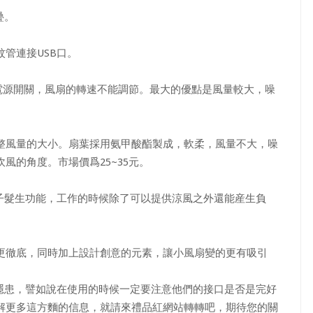
疊。
管連接USB口。
電源開關，風扇的轉速不能調節。最大的優點是風量較大，噪
風量的大小。扇葉採用氨甲酸酯製成，軟柔，風量不大，噪
風的角度。市場價爲25~35元。
髮生功能，工作的時候除了可以提供涼風之外還能産生負離
徹底，同時加上設計創意的元素，讓小風扇變的更有吸引
患，譬如說在使用的時候一定要注意他們的接口是否是完好
解更多這方麵的信息，就請來禮品紅網站轉轉吧，期待您的關