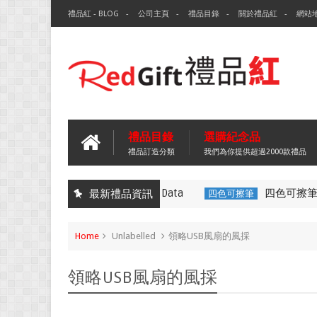
禮品紅 - BLOG
公司主頁
禮品目錄
關於禮品紅
網站
禮品目錄
選購紀念品
禮品訂造分類
我們為你提供超過2000款禮品
環保袋-Tech Data
四色可擦筆-百
最新禮品資訊
無紡布袋
四色可擦筆
Home
Unlabelled
領略USB風扇的風採
領略USB風扇的風採