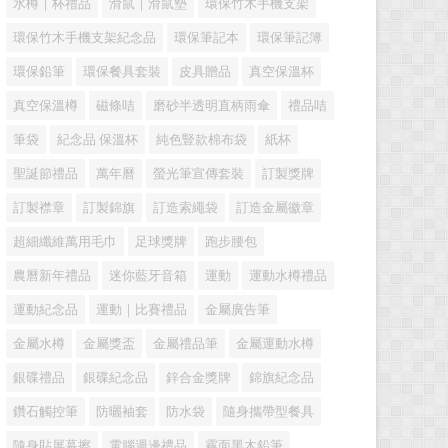
水樽｜杯禮品
滑鼠｜滑鼠墊
環保竹木手機支架
環保竹木手機支架紀念品
環保筆記本
環保筆記簿
環保鉛筆
環保餐具套裝
皮具贈品
真空保溫杯
真空保溫樽
磁條咭
磨砂半透明直柄雨傘
禮品咭
筆袋
紀念品 保溫杯
純色豎款棉布袋
紙杯
聖誕節禮品
萬年曆
螢光筆宣傳套裝
訂製獎牌
訂製襟章
訂製錦旗
訂造索繩袋
訂造金屬徽章
超細纖維萬用毛巾
足球獎牌
跑步腰包
農曆新年禮品
迷你藍牙音箱
運動
運動水樽禮品
運動紀念品
運動｜比賽禮品
金屬廣告筆
金屬水樽
金屬獎盃
金屬禮品筆
金屬運動水樽
銀碟禮品
銀碟紀念品
鋅合金獎牌
錦旗紀念品
鑽石觸控筆
防曬袖套
防水袋
隨身攜帶型餐具
隨身貼屏幕擦
電腦週邊禮品
霧面黑木鉛筆