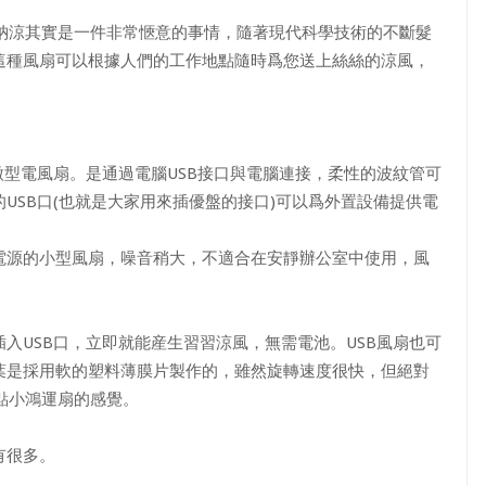
納涼其實是一件非常愜意的事情，隨著現代科學技術的不斷髮
這種風扇可以根據人們的工作地點隨時爲您送上絲絲的涼風，
型電風扇。是通過電腦USB接口與電腦連接，柔性的波紋管可
USB口(也就是大家用來插優盤的接口)可以爲外置設備提供電
供電源的小型風扇，噪音稍大，不適合在安靜辦公室中使用，風
USB口，立即就能産生習習涼風，無需電池。USB風扇也可
葉是採用軟的塑料薄膜片製作的，雖然旋轉速度很快，但絕對
點小鴻運扇的感覺。
有很多。