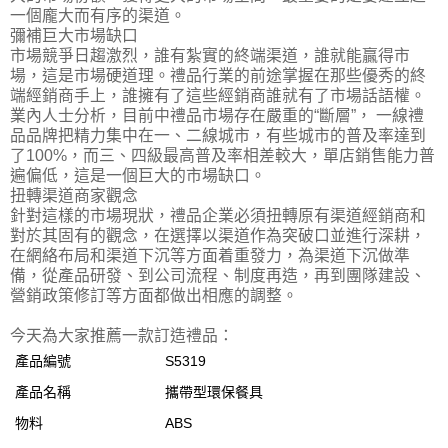
一個龐大而有序的渠道。
彌補巨大市場缺口
市場競爭日趨激烈，誰有紮實的終端渠道，誰就能贏得市
場，這是市場硬道理。禮品行業的前途掌握在那些優秀的終
端經銷商手上，誰擁有了這些經銷商誰就有了市場話語權。
業內人士分析，目前中禮品市場存在嚴重的“斷層”， 一線禮
品品牌把精力集中在一、二線城市，有些城市的普及率達到
了100%，而三、四級最高普及率相差較大，單店銷售能力普
遍偏低，這是一個巨大的市場缺口。
扭轉渠道商家觀念
針對這樣的市場現狀，禮品企業必須扭轉原有渠道經銷商和
對於其固有的觀念，在選擇以渠道作為突破口並進行深耕，
在網絡布局和渠道下沉等方面着重發力，為渠道下沉做準
備，從產品研發、到公司流程、制度再造，再到團隊建設、
營銷政策修訂等方面都做出相應的調整。
今天為大家推薦一款訂造禮品：
產品編號
S5319
產品名稱
攜帶型環保餐具
物料
ABS