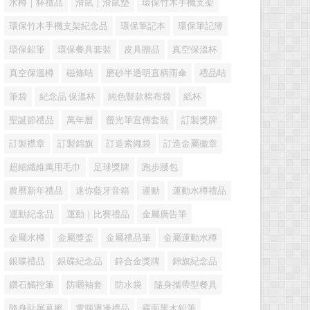
水樽｜杯禮品
滑鼠｜滑鼠墊
環保竹木手機支架
環保竹木手機支架紀念品
環保筆記本
環保筆記簿
環保鉛筆
環保餐具套裝
皮具贈品
真空保溫杯
真空保溫樽
磁條咭
磨砂半透明直柄雨傘
禮品咭
筆袋
紀念品 保溫杯
純色豎款棉布袋
紙杯
聖誕節禮品
萬年曆
螢光筆宣傳套裝
訂製獎牌
訂製襟章
訂製錦旗
訂造索繩袋
訂造金屬徽章
超細纖維萬用毛巾
足球獎牌
跑步腰包
農曆新年禮品
迷你藍牙音箱
運動
運動水樽禮品
運動紀念品
運動｜比賽禮品
金屬廣告筆
金屬水樽
金屬獎盃
金屬禮品筆
金屬運動水樽
銀碟禮品
銀碟紀念品
鋅合金獎牌
錦旗紀念品
鑽石觸控筆
防曬袖套
防水袋
隨身攜帶型餐具
隨身貼屏幕擦
電腦週邊禮品
霧面黑木鉛筆