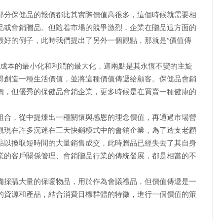
部分保健品的報價都比其實際價值高很多，這個時候就需要相
品或會銷贈品。但隨着市場的競爭激烈，企業在贈品這方面的
最好的例子，此時我們提出了另外一個觀點，那就是“價值傳
求成本的最小化和利潤的最大化，這兩點是其永恆不變的主旋
得創造一種生活價值，並將這種價值傳遞給顧客。保健品會銷
價，但優秀的保健品會銷企業，更多時候是在買賣一種健康的
組合，從中提煉出一種關懷與感恩的理念價值，再通過市場營
觀現在許多沉迷在三天快銷模式中的會銷企業，為了透支老顧
品以換取短時間的大量銷售成交，此時贈品已經失去了其自身
業的客戶關係管理、會銷贈品行業的傳統發展，都是相當的不
備採購大量的保暖物品，用於作為會議禮品，但價值傳遞是一
的資源和產品，結合消費目標群體的特徵，進行一個價值的策