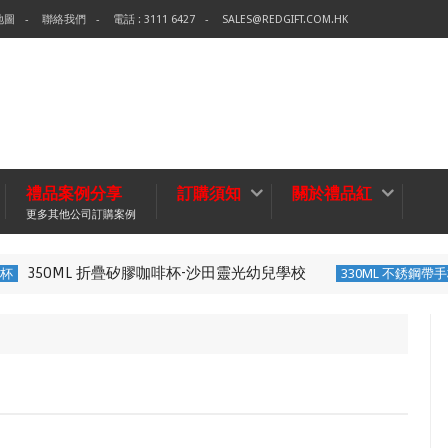
地圖
聯絡我們
電話 : 3111 6427
SALES@REDGIFT.COM.HK
禮品案例分享
訂購須知
關於禮品紅
更多其他公司訂購案例
350ML 折疊矽膠咖啡杯-沙田靈光幼兒學校
330ML 不銹鋼帶手