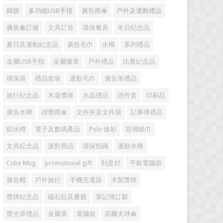
錦旗
多功能USB手指
廣告雨傘
戶外及運動禮品
廣告傘訂做
文具訂造
環保餐具
冬日紀念品
夏日及運動紀念品
廣告毛巾
水樽
系列禮品
金屬USB手指
金屬徽章
戶外禮品
比賽紀念品
環保袋
禮品套裝
運動毛巾
廣告筆禮品
旅行紀念品
木盾獎牌
水晶禮品
證件套
印刷品
廣告水樽
摺疊雨傘
文件夾及文件袋
記事簿禮品
鋁水樽
電子及數碼產品
Polo 恤衫
宣傳紙巾
文具紀念品
派對用品
環保頸繩
運動水樽
Cube Mug
promotional gift
利是封
平板電腦袋
廣告帽
戶外旅行
手機充電器
木製獎牌
獎牌紀念品
磁石貼及書籤
筆記簿訂製
螢光筆禮品
金屬筆
電腦袋
高爾夫球傘