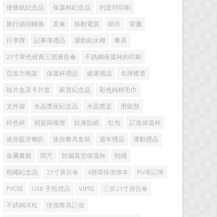
便條紙紀念品
保溫杯紀念品
利是封印刷
旅行插頭轉換
直傘
移動電源
紙巾
背囊
行李牌
記事薄禮品
運動鋁水樽
餐具
21寸單色經典三摺廣告傘
不銹鋼保溫杯的印刷
亞加力相架
保溫杯禮品
健康禮品
名牌襟章
咭片盒及卡片套
家居紀念品
彩色純棉毛巾
文件袋
水晶獎座紀念品
水晶獎盃
滑鼠墊
特色杯
相架與檯暦
紋身貼紙
红包
訂造保溫杯
迷你藍牙喇叭
迷你餐具套裝
週年禮品
運動禮品
金屬書籤
間尺
防漏真空保溫杯
頸繩
頸繩紀念品
21寸廣告傘
4層環保便條本
PU筆記簿
PVC咭
USB 手指禮品
VIP咭
三折21寸廣告傘
不銹鋼冰粒
便攜餐具訂做