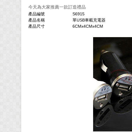
今天為大家推薦一款訂造禮品
產品編號
S6915
產品名稱
單USB車載充電器
產品尺寸
6CMx4CMx4CM