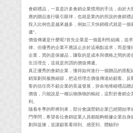
會銷禮品，一直是許多會銷企業慣用的手法，由於大
應的贈品進行吸引眼球，也就是業內的所說的會銷禮
投入比例也是越來越多，例如三天快銷模式就是一個
遞”。
價值傳遞是什麼呢?首先企業是一個盈利性組織，追
律。但優秀的企業不應該止步於這兩點追求，而是懂
企業，買的是保健品，賺取的是成本與價格之間的差
生活理念，這就是所謂的價值傳遞。
真正優秀的會銷企業，懂得如何進行一個贈品的搭配
銷策劃與服務細節，把這些理念價值傳達給顧客。反
客的信任而不顧企業的長遠發展，拚命地堆砌禮品贈
價值，只能說是一種以物換物的樞紐，這對於會銷企
利。
隨着冬季的即將到來，部分會議營銷企業已經開始準
門學問，希望各位會銷從業人員都能夠根據企業自身
劃與提煉，並讓顧客看得到、感受到、體驗到!