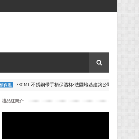
330ML 不銹鋼帶手柄保溫杯-法國地基建築公司
柄保溫
比賽紀念品
禮品紅簡介