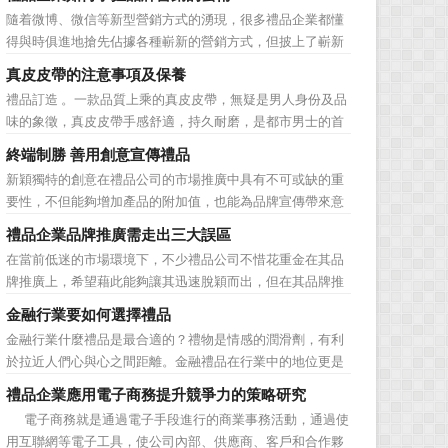
動的普遍，消費者對於這種推廣已經見怪不怪了。 所
隨着微博、微信等新型營銷方式的湧現，很多禮品企業都懂
以，儘管現在許多商家打着賠本推廣、以跳樓價銷售的口號
得與時俱進地搶先佔據各種嶄新的營銷方式，但披上了嶄新
大搞活動，但生意...
的營銷軀殼，卻沒有掌握營銷的靈魂。要知道，營銷真正的
真皮皮帶的注意事項及保養
價值不是將品牌鋪設到消費者眼前，而是將品牌印到消費者
禮品訂造 。一款品質上乘的真皮皮帶，無疑是男人身份及品
心裡 與消費者的心理距離的拉近，並不是一朝一夕的事
味的象徵，真皮皮帶手感舒適，持久耐磨，是都市男士的首
情，需要做好持...
選。當你還在髮愁老爸生日禮物送什麼的時候，一款真皮皮
終端制勝 善用創意宣傳禮品
帶就是非常不錯的選擇。但是真皮皮帶如果疏於保養，也會
新穎獨特的創意在禮品公司的市場推廣中具有不可或缺的重
黯然失色，出現裂痕和破損的痕跡，今天小編就爲大家分享
要性，不但能夠增加產品的附加值，也能為品牌宣傳帶來意
真皮皮帶的注意事項...
想不到的促進作用。禮品公司如果能夠巧妙運用這些獨具創
禮品企業品牌推廣需走出三大誤區
意的宣傳禮品來提升宣傳技巧，在終端推廣中將更具競爭
在當前低迷的市場環境下，不少禮品公司不惜花重金在其品
力。 打火機、煙灰缸、鑰匙鏈、毛巾……當今市場上的
牌推廣上，希望藉此能夠讓其迅速脫穎而出，但在其品牌推
宣傳品幾乎是司空...
廣的營銷管理思路上，也有許多禮品企業走入了幾大誤區而
金融行業要如何選擇禮品
無法自拔，這其中，最為常見的誤區有： 誤區一：不清
金融行業什麼禮品是最合適的？禮物是情感的潤滑劑，有利
楚品牌到底在表達什麼 很多禮品企業在推廣品牌之前，
於拉近人們心與心之間距離。金融禮品在行業中的地位更是
不知道到...
不容忽視，因為禮品即是企業形象的象徵，又是企業地位的
禮品企業應用電子商務提升競爭力的策略研究
彰顯，同時對收禮人來說，一份禮物的永恆意義是語言難以
電子商務就是通過電子手段進行的商業事務活動，通過使
企及的。難怪有人曾說：再省也不能省禮物，再窮也不能窮
用互聯網等電子工具，使公司內部、供應商、客戶和合作夥