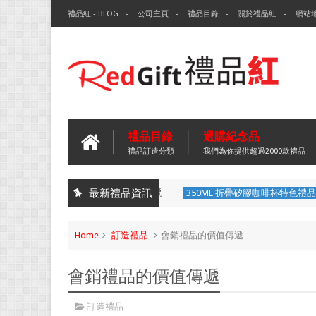
禮品紅 - BLOG
公司主頁
禮品目錄
關於禮品紅
網站
禮品目錄
選購紀念品
禮品訂造分類
我們為你提供超過2000款禮品
最新禮品資訊
350ML 折疊矽膠咖啡杯特色禮品杯
Home
訂造禮品
會銷禮品的價值傳遞
會銷禮品的價值傳遞
訂造禮品