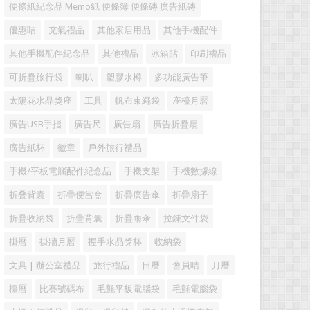
便條紙紀念品 Memo紙 便條簿 便條磚 廣告紙磚
優惠咭
充氣禮品
其他家居用品
其他手機配件
其他手機配件紀念品
其他禮品
冰箱貼
印刷禮品
可折疊旅行袋
喇叭
塑膠水樽
多功能廣告筆
太陽花水晶獎座
工具
帆布束繩袋
座檯月曆
廣告USB手指
廣告尺
廣告扇
廣告折疊扇
廣告紙杯
徽章
戶外旅行禮品
手機/平板電腦配件紀念品
手機支架
手機數據線
折叠背囊
折疊便當盒
折疊廣告傘
折疊扇子
折疊收納袋
折疊背囊
折疊雨傘
拉鍊文件袋
掛曆
掛牆月曆
握手水晶獎杯
收納袋
文具 | 辦公室禮品
旅行禮品
日曆
會員咭
月曆
檯曆
比賽號碼布
毛氈平板電腦袋
毛氈電腦袋