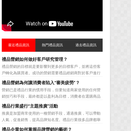
最近禮品資訊
熱門禮品資訊
過去禮品資訊
禮品營銷如何做好客戶研究管理？
禮品營銷的目標就是要影響到更多的目標客戶，並將這些客
戶轉化為購買者。成功的營銷需要禮品經銷商對於客戶進行
相應的分類，了解不同類型客戶的貢獻度，從而有的放矢的
禮品營銷為何讓消費者陷入“審美疲勞”？
制定相應的營銷對策，而這需要對於客戶研究方面更多地投
營銷已是禮品行業的慣用手段，但要知道商家使用的任何營
入，這不僅是銷售環節的事，也需要營銷管理策略的整體支
銷技巧和手段，最終都是以盈利為目標，消費者在選購商品
持。具體來說，有以下...
時最為關注的便是如何利用最低的費用購買到最超值的貨
禮品行業盛行“主題推廣”活動
品。在禮品公司使用常規的營銷方式的同時，消費者也不免
推廣是加盟商常使用的一種營銷手段，通過推廣，可以帶動
走陷入了“審美疲勞”。 編者總結了最讓消費者對禮品行
人氣，促進銷售，提高品牌知名度。禮品行業很多品牌都舉
業營銷產生免疫...
辦過多場推廣活動，來帶動品牌的提升，然而，隨着推廣活
禮品企業如何掌握品牌營銷的藝術？