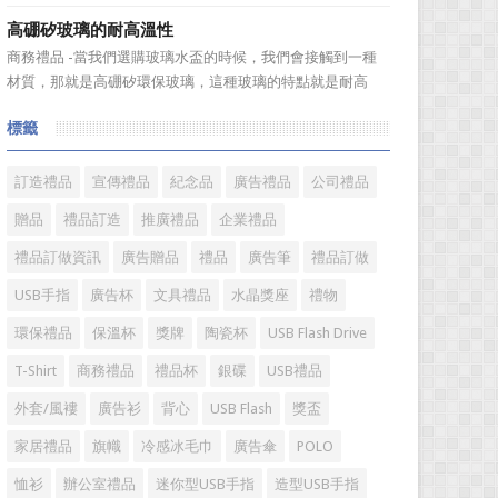
送禮。但是，禮品選擇...
伴之間，利用電子業務共享信息，實現企業間業務流程的電
高硼矽玻璃的耐高溫性
子化，配合企業內部的電子化生產管理系統，提高企業的生
商務禮品 -當我們選購玻璃水盃的時候，我們會接觸到一種
產、庫存、流通和資金等各個環節的效率。它具有結構性、
材質，那就是高硼矽環保玻璃，這種玻璃的特點就是耐高
動態性、社...
溫，那麼這個耐高溫的溫度限製和準確的含義是什麼呢?禮品
標籤
紅的小編給大家總結如下。 耐熱玻璃【Heat-resistant
glass】是指含有耐熱性強的硼酸﹑矽酸成分,能夠...
訂造禮品
宣傳禮品
紀念品
廣告禮品
公司禮品
贈品
禮品訂造
推廣禮品
企業禮品
禮品訂做資訊
廣告贈品
禮品
廣告筆
禮品訂做
USB手指
廣告杯
文具禮品
水晶獎座
禮物
環保禮品
保溫杯
獎牌
陶瓷杯
USB Flash Drive
T-Shirt
商務禮品
禮品杯
銀碟
USB禮品
外套/風褸
廣告衫
背心
USB Flash
獎盃
家居禮品
旗幟
冷感冰毛巾
廣告傘
POLO
恤衫
辦公室禮品
迷你型USB手指
造型USB手指