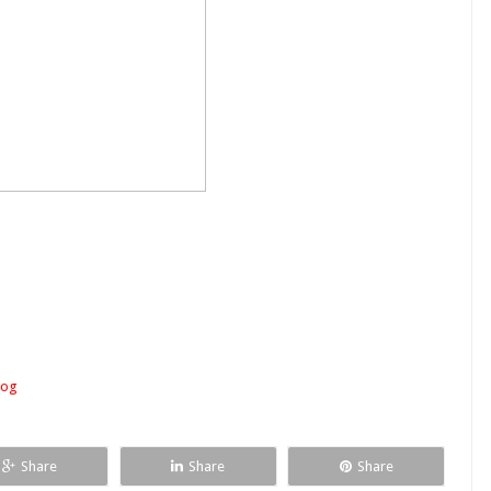
og
Share
Share
Share