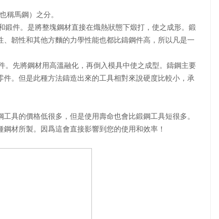
（也稱馬鋼）之分。
材和鍛件。是將整塊鋼材直接在熾熱狀態下煅打，使之成形。鍛
性、韌性和其他方麵的力學性能也都比鑄鋼件高，所以凡是一
鑄件。先將鋼材用高溫融化，再倒入模具中使之成型。鑄鋼主要
零件。但是此種方法鑄造出來的工具相對來說硬度比較小，承
鋼工具的價格低很多，但是使用壽命也會比鍛鋼工具短很多。
種鋼材所製。因爲這會直接影響到您的使用和效率！