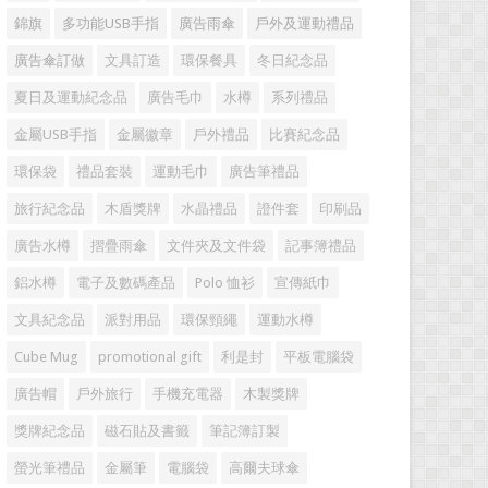
錦旗
多功能USB手指
廣告雨傘
戶外及運動禮品
廣告傘訂做
文具訂造
環保餐具
冬日紀念品
夏日及運動紀念品
廣告毛巾
水樽
系列禮品
金屬USB手指
金屬徽章
戶外禮品
比賽紀念品
環保袋
禮品套裝
運動毛巾
廣告筆禮品
旅行紀念品
木盾獎牌
水晶禮品
證件套
印刷品
廣告水樽
摺疊雨傘
文件夾及文件袋
記事簿禮品
鋁水樽
電子及數碼產品
Polo 恤衫
宣傳紙巾
文具紀念品
派對用品
環保頸繩
運動水樽
Cube Mug
promotional gift
利是封
平板電腦袋
廣告帽
戶外旅行
手機充電器
木製獎牌
獎牌紀念品
磁石貼及書籤
筆記簿訂製
螢光筆禮品
金屬筆
電腦袋
高爾夫球傘