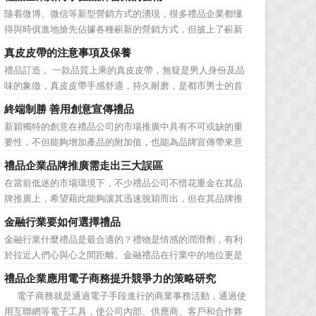
動的普遍，消費者對於這種推廣已經見怪不怪了。 所
隨着微博、微信等新型營銷方式的湧現，很多禮品企業都懂
以，儘管現在許多商家打着賠本推廣、以跳樓價銷售的口號
得與時俱進地搶先佔據各種嶄新的營銷方式，但披上了嶄新
大搞活動，但生意...
的營銷軀殼，卻沒有掌握營銷的靈魂。要知道，營銷真正的
真皮皮帶的注意事項及保養
價值不是將品牌鋪設到消費者眼前，而是將品牌印到消費者
禮品訂造 。一款品質上乘的真皮皮帶，無疑是男人身份及品
心裡 與消費者的心理距離的拉近，並不是一朝一夕的事
味的象徵，真皮皮帶手感舒適，持久耐磨，是都市男士的首
情，需要做好持...
選。當你還在髮愁老爸生日禮物送什麼的時候，一款真皮皮
終端制勝 善用創意宣傳禮品
帶就是非常不錯的選擇。但是真皮皮帶如果疏於保養，也會
新穎獨特的創意在禮品公司的市場推廣中具有不可或缺的重
黯然失色，出現裂痕和破損的痕跡，今天小編就爲大家分享
要性，不但能夠增加產品的附加值，也能為品牌宣傳帶來意
真皮皮帶的注意事項...
想不到的促進作用。禮品公司如果能夠巧妙運用這些獨具創
禮品企業品牌推廣需走出三大誤區
意的宣傳禮品來提升宣傳技巧，在終端推廣中將更具競爭
在當前低迷的市場環境下，不少禮品公司不惜花重金在其品
力。 打火機、煙灰缸、鑰匙鏈、毛巾……當今市場上的
牌推廣上，希望藉此能夠讓其迅速脫穎而出，但在其品牌推
宣傳品幾乎是司空...
廣的營銷管理思路上，也有許多禮品企業走入了幾大誤區而
金融行業要如何選擇禮品
無法自拔，這其中，最為常見的誤區有： 誤區一：不清
金融行業什麼禮品是最合適的？禮物是情感的潤滑劑，有利
楚品牌到底在表達什麼 很多禮品企業在推廣品牌之前，
於拉近人們心與心之間距離。金融禮品在行業中的地位更是
不知道到...
不容忽視，因為禮品即是企業形象的象徵，又是企業地位的
禮品企業應用電子商務提升競爭力的策略研究
彰顯，同時對收禮人來說，一份禮物的永恆意義是語言難以
電子商務就是通過電子手段進行的商業事務活動，通過使
企及的。難怪有人曾說：再省也不能省禮物，再窮也不能窮
用互聯網等電子工具，使公司內部、供應商、客戶和合作夥