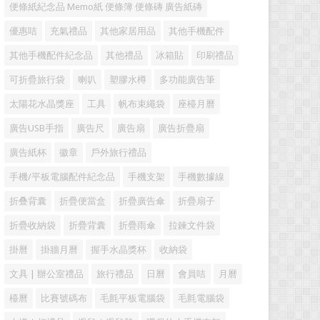
便條紙紀念品 Memo紙 便條簿 便條磚 廣告紙磚
優惠咭
充氣禮品
其他家居用品
其他手機配件
其他手機配件紀念品
其他禮品
冰箱貼
印刷禮品
可折疊旅行袋
喇叭
塑膠水樽
多功能廣告筆
太陽花水晶獎座
工具
帆布束繩袋
座檯月曆
廣告USB手指
廣告尺
廣告扇
廣告折疊扇
廣告紙杯
徽章
戶外旅行禮品
手機/平板電腦配件紀念品
手機支架
手機數據線
折叠背囊
折疊便當盒
折疊廣告傘
折疊扇子
折疊收納袋
折疊背囊
折疊雨傘
拉鍊文件袋
掛曆
掛牆月曆
握手水晶獎杯
收納袋
文具 | 辦公室禮品
旅行禮品
日曆
會員咭
月曆
檯曆
比賽號碼布
毛氈平板電腦袋
毛氈電腦袋