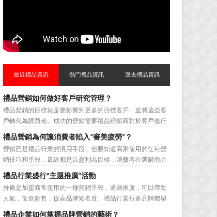
最近禮品資訊
熱門禮品資訊
過去禮品資訊
禮品營銷如何做好客戶研究管理？
禮品營銷的目標就是要影響到更多的目標客戶，並將這些客
戶轉化為購買者。成功的營銷需要禮品經銷商對於客戶進行
相應的分類，了解不同類型客戶的貢獻度，從而有的放矢的
禮品營銷為何讓消費者陷入“審美疲勞”？
制定相應的營銷對策，而這需要對於客戶研究方面更多地投
營銷已是禮品行業的慣用手段，但要知道商家使用的任何營
入，這不僅是銷售環節的事，也需要營銷管理策略的整體支
銷技巧和手段，最終都是以盈利為目標，消費者在選購商品
持。具體來說，有以下...
時最為關注的便是如何利用最低的費用購買到最超值的貨
禮品行業盛行“主題推廣”活動
品。在禮品公司使用常規的營銷方式的同時，消費者也不免
推廣是加盟商常使用的一種營銷手段，通過推廣，可以帶動
走陷入了“審美疲勞”。 編者總結了最讓消費者對禮品行
人氣，促進銷售，提高品牌知名度。禮品行業很多品牌都舉
業營銷產生免疫...
辦過多場推廣活動，來帶動品牌的提升，然而，隨着推廣活
禮品企業如何掌握品牌營銷的藝術？