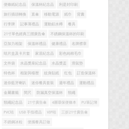
便條紙紀念品
保溫杯紀念品
利是封印刷
旅行插頭轉換
直傘
移動電源
紙巾
背囊
行李牌
記事薄禮品
運動鋁水樽
餐具
21寸單色經典三摺廣告傘
不銹鋼保溫杯的印刷
亞加力相架
保溫杯禮品
健康禮品
名牌襟章
咭片盒及卡片套
家居紀念品
彩色純棉毛巾
文件袋
水晶獎座紀念品
水晶獎盃
滑鼠墊
特色杯
相架與檯暦
紋身貼紙
红包
訂造保溫杯
迷你藍牙喇叭
迷你餐具套裝
週年禮品
運動禮品
金屬書籤
間尺
防漏真空保溫杯
頸繩
頸繩紀念品
21寸廣告傘
4層環保便條本
PU筆記簿
PVC咭
USB 手指禮品
VIP咭
三折21寸廣告傘
不銹鋼冰粒
便攜餐具訂做