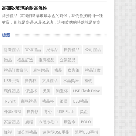
送禮。但是，禮品選擇...
伴之間，利用電子業務共享信息，實現企業間業務流程的電
高硼矽玻璃的耐高溫性
子化，配合企業內部的電子化生產管理系統，提高企業的生
商務禮品 -當我們選購玻璃水盃的時候，我們會接觸到一種
產、庫存、流通和資金等各個環節的效率。它具有結構性、
材質，那就是高硼矽環保玻璃，這種玻璃的特點就是耐高
動態性、社...
溫，那麼這個耐高溫的溫度限製和準確的含義是什麼呢?禮品
標籤
紅的小編給大家總結如下。 耐熱玻璃【Heat-resistant
glass】是指含有耐熱性強的硼酸﹑矽酸成分,能夠...
訂造禮品
宣傳禮品
紀念品
廣告禮品
公司禮品
贈品
禮品訂造
推廣禮品
企業禮品
禮品訂做資訊
廣告贈品
禮品
廣告筆
禮品訂做
USB手指
廣告杯
文具禮品
水晶獎座
禮物
環保禮品
保溫杯
獎牌
陶瓷杯
USB Flash Drive
T-Shirt
商務禮品
禮品杯
銀碟
USB禮品
外套/風褸
廣告衫
背心
USB Flash
獎盃
家居禮品
旗幟
冷感冰毛巾
廣告傘
POLO
恤衫
辦公室禮品
迷你型USB手指
造型USB手指