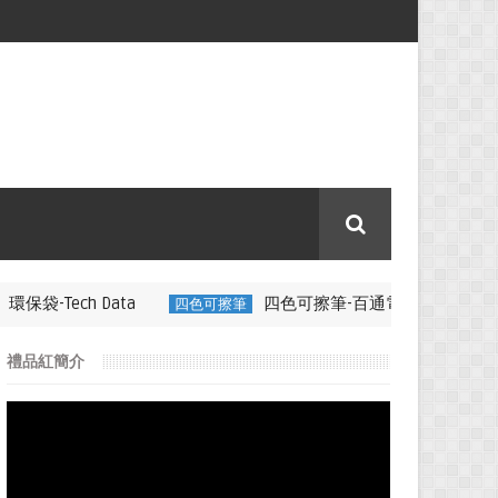
ta
四色可擦筆-百通電纜
四色可擦筆
350ML 折疊矽膠咖啡杯
禮品紅簡介