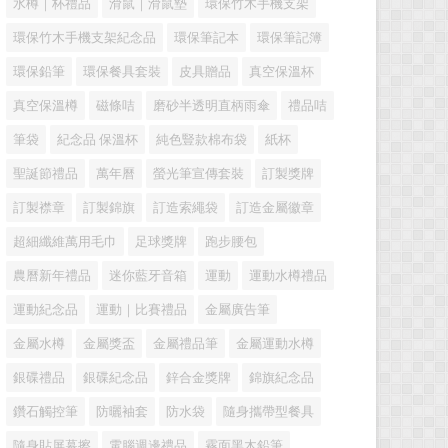
水樽｜杯禮品
滑鼠｜滑鼠墊
環保竹木手機支架
環保竹木手機支架紀念品
環保筆記本
環保筆記簿
環保鉛筆
環保餐具套裝
皮具贈品
真空保溫杯
真空保溫樽
磁條咭
磨砂半透明直柄雨傘
禮品咭
筆袋
紀念品 保溫杯
純色豎款棉布袋
紙杯
聖誕節禮品
萬年曆
螢光筆宣傳套裝
訂製獎牌
訂製襟章
訂製錦旗
訂造索繩袋
訂造金屬徽章
超細纖維萬用毛巾
足球獎牌
跑步腰包
農曆新年禮品
迷你藍牙音箱
運動
運動水樽禮品
運動紀念品
運動｜比賽禮品
金屬廣告筆
金屬水樽
金屬獎盃
金屬禮品筆
金屬運動水樽
銀碟禮品
銀碟紀念品
鋅合金獎牌
錦旗紀念品
鑽石觸控筆
防曬袖套
防水袋
隨身攜帶型餐具
隨身貼屏幕擦
電腦週邊禮品
霧面黑木鉛筆