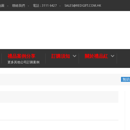
地圖
聯絡我們
電話 : 3111 6427
SALES@REDGIFT.COM.HK
禮品案例分享
訂購須知
關於禮品紅
更多其他公司訂購案例
環保袋-Tec
無紡布袋