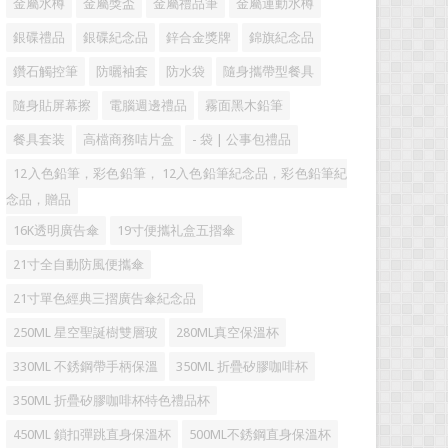
金屬水樽
金屬獎盃
金屬禮品筆
金屬運動水樽
銀碟禮品
銀碟紀念品
鋅合金獎牌
錦旗紀念品
鑽石觸控筆
防曬袖套
防水袋
隨身攜帶型餐具
隨身貼屏幕擦
電腦週邊禮品
霧面黑木鉛筆
餐具套装
高檔商務咭片盒
- 袋 | 公事包禮品
12入色鉛筆，彩色鉛筆， 12入色鉛筆紀念品，彩色鉛筆紀
念品，贈品
16K透明廣告傘
19寸便攜礼盒五摺傘
21寸全自動防風便攜傘
21寸單色經典三摺廣告傘紀念品
250ML 星空聖誕樹雙層玻
280ML真空保溫杯
330ML 不銹鋼帶手柄保溫
350ML 折疊矽膠咖啡杯
350ML 折疊矽膠咖啡杯特色禮品杯
450ML 鎖扣彈跳直身保溫杯
500ML不銹鋼直身保溫杯