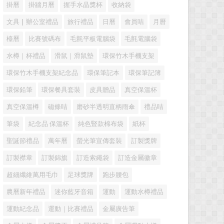
掛曆
掛牆月曆
握手水晶獎杯
收納袋
文具 | 辦公室禮品
旅行禮品
日曆
會員咭
月曆
檯曆
比賽號碼布
毛氈平板電腦袋
毛氈電腦袋
水樽｜杯禮品
滑鼠｜滑鼠墊
環保竹木手機支架
環保竹木手機支架紀念品
環保筆記本
環保筆記簿
環保鉛筆
環保餐具套裝
皮具贈品
真空保溫杯
真空保溫樽
磁條咭
磨砂半透明直柄雨傘
禮品咭
筆袋
紀念品 保溫杯
純色豎款棉布袋
紙杯
聖誕節禮品
萬年曆
螢光筆宣傳套裝
訂製獎牌
訂製襟章
訂製錦旗
訂造索繩袋
訂造金屬徽章
超細纖維萬用毛巾
足球獎牌
跑步腰包
農曆新年禮品
迷你藍牙音箱
運動
運動水樽禮品
運動紀念品
運動｜比賽禮品
金屬廣告筆