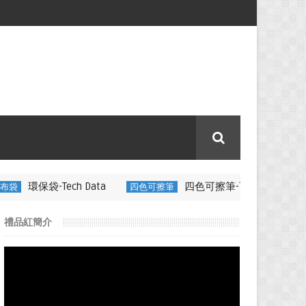
h Data
四色可擦筆-百通電纜
四色可擦筆
350ML 折疊矽膠
禮品紅簡介