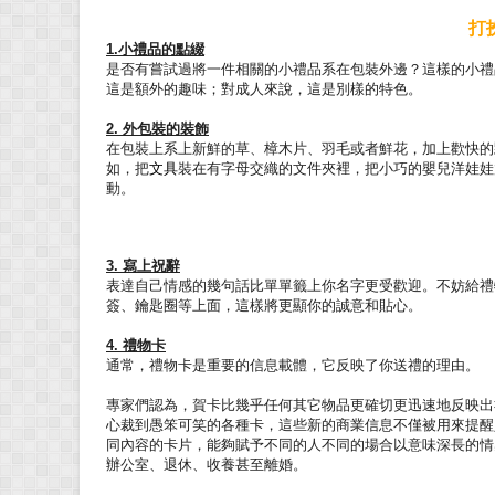
打
1.
小禮品的點綴
是否有嘗試過將一件相關的小禮品系在包裝外邊？這樣的小禮
這是額外的趣味；對成人來說，這是別樣的特色。
2.
外包裝的裝飾
在包裝上系上新鮮的草、樟木片、羽毛或者鮮花，加上歡快的
如，把
文具
裝在有字母交織的文件夾裡，把小巧的嬰兒洋娃娃
動。
3.
寫上祝辭
表達自己情感的幾句話比單單籤上你名字更受歡迎。不妨給禮
簽、鑰匙圈等上面，這樣將更顯你的誠意和貼心。
4.
禮物卡
通常，禮物卡是重要的信息載體，它反映了你送禮的理由。
專家們認為，賀卡比幾乎任何其它物品更確切更迅速地反映出
心裁到愚笨可笑的各種卡，這些新的商業信息不僅被用來提醒
同內容的卡片，能夠賦予不同的人不同的場合以意味深長的情
辦公室、退休、收養甚至離婚。