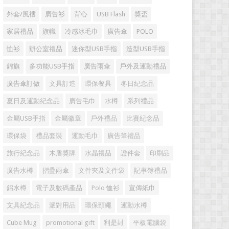
外套/風褸
廣告衫
背心
USB Flash
獎盃
家居禮品
旗幟
冷感冰毛巾
廣告傘
POLO
恤衫
辦公室禮品
迷你型USB手指
造型USB手指
錦旗
多功能USB手指
廣告雨傘
戶外及運動禮品
廣告傘訂做
文具訂造
環保餐具
冬日紀念品
夏日及運動紀念品
廣告毛巾
水樽
系列禮品
金屬USB手指
金屬徽章
戶外禮品
比賽紀念品
環保袋
禮品套裝
運動毛巾
廣告筆禮品
旅行紀念品
木盾獎牌
水晶禮品
證件套
印刷品
廣告水樽
摺疊雨傘
文件夾及文件袋
記事簿禮品
鋁水樽
電子及數碼產品
Polo 恤衫
宣傳紙巾
文具紀念品
派對用品
環保頸繩
運動水樽
Cube Mug
promotional gift
利是封
平板電腦袋