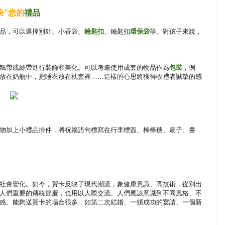
扮”您的
禮品
品，可以選擇別針、小香袋、
鑰匙扣
、鑰匙扣
環保袋
等。對孩子來說，
飄帶或絲帶進行裝飾和美化。可以考慮使用成套的物品作為
包裝
，例
放在奶瓶中，把睡衣放在枕套裡……這樣的心思將獲得收禮者誠摯的感
物加上小禮品掛件，將祝福語句標寫在行李標簽、棒棒糖、扇子、書
社會變化。如今，賀卡反映了現代潮流，象健康意識、高技術，從別出
人們重要的傳統節慶，也用以人際交流。人們應該意識到不同風格、不
感。能夠送賀卡的場合很多，如第二次結婚、一頓成功的宴請、一個新