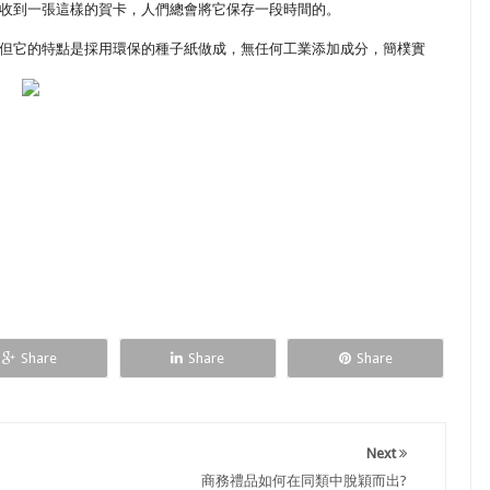
收到一張這樣的賀卡，人們總會將它保存一段時間的。
但它的特點是採用環保的種子紙做成，無任何工業添加成分，簡樸實
Share
Share
Share
Next
商務禮品如何在同類中脫穎而出?