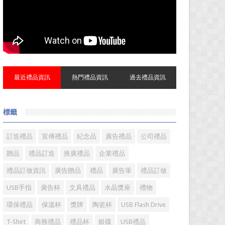
最近禮品資訊
熱門禮品資訊
過去禮品資訊
標籤
訂造禮品
宣傳禮品
紀念品
廣告禮品
公司禮品
贈品
禮品訂造
推廣禮品
企業禮品
禮品訂做資訊
廣告贈品
禮品
廣告筆
禮品訂做
USB手指
廣告杯
文具禮品
水晶獎座
禮物
環保禮品
保溫杯
獎牌
陶瓷杯
USB Flash Drive
T-Shirt
商務禮品
禮品杯
銀碟
USB禮品