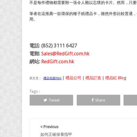
不是每件禮物都需要附一張令人難以忘懷的卡片。然而，只要
筆者在這推薦一款環保的種子紙禮品卡，雖然外形比較普通，
用。
電話: (852) 3111 6427
電郵:
Sales@RedGift.com.hk
網站:
RedGift.com.hk
| 禮品公司 | 禮品訂造 | 禮品紅 Blog
原文見：
-
禮品包裝tips
Tags :
Tweet
Share
Previous
如何正確保養指甲