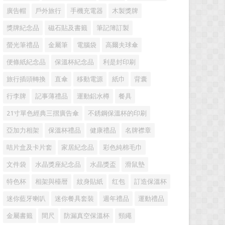
廣告帽
戶外旅行
手機充電器
木製獎牌
獎牌紀念品
磁石貼及書籤
筆記簿訂製
螢光筆禮品
金屬筆
電腦袋
高爾夫球傘
便條紙紀念品
保溫杯紀念品
利是封印刷
旅行插頭轉換
直傘
移動電源
紙巾
背囊
行李牌
記事薄禮品
運動鋁水樽
餐具
21寸單色經典三摺廣告傘
不銹鋼保溫杯的印刷
亞加力相架
保溫杯禮品
健康禮品
名牌襟章
咭片盒及卡片套
家居紀念品
彩色純棉毛巾
文件袋
水晶獎座紀念品
水晶獎盃
滑鼠墊
特色杯
相架與檯暦
紋身貼紙
红包
訂造保溫杯
迷你藍牙喇叭
迷你餐具套裝
週年禮品
運動禮品
金屬書籤
間尺
防漏真空保溫杯
頸繩