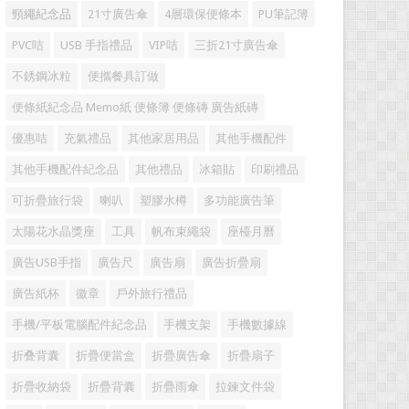
頸繩紀念品
21寸廣告傘
4層環保便條本
PU筆記簿
PVC咭
USB 手指禮品
VIP咭
三折21寸廣告傘
不銹鋼冰粒
便攜餐具訂做
便條紙紀念品 Memo紙 便條簿 便條磚 廣告紙磚
優惠咭
充氣禮品
其他家居用品
其他手機配件
其他手機配件紀念品
其他禮品
冰箱貼
印刷禮品
可折疊旅行袋
喇叭
塑膠水樽
多功能廣告筆
太陽花水晶獎座
工具
帆布束繩袋
座檯月曆
廣告USB手指
廣告尺
廣告扇
廣告折疊扇
廣告紙杯
徽章
戶外旅行禮品
手機/平板電腦配件紀念品
手機支架
手機數據線
折叠背囊
折疊便當盒
折疊廣告傘
折疊扇子
折疊收納袋
折疊背囊
折疊雨傘
拉鍊文件袋