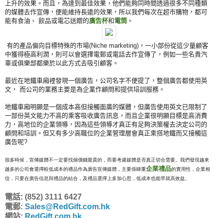
上升的效果。而且，為達到最佳效果，他們能夠同時間透過很多不同種類
的媒體去作宣傳，便能維持長遠的效果，所以我們每次在超市購物，都可
能有食油、 飲品或電芯送贈的
廣告杯
和
電筒
。
有的產品偏向目標特殊的市場
(Niche marketing)
，一小部份從這少量顧客
中獲得極高利潤，則可以會選擇電郵或電話去作宣傳了，例如一些名貴汽
車或俱樂部都樂於以此方式去吸引顧客。
最近在地鐵車廂裡發現一個廣告，公司名字不便提了，整個廣告都使用英
文， 而公司的業務主要是為企業作顧問和提供培訓服務。
地鐵車廂明顯是一個成本高但接觸面廣的媒體，但廣告使用英文已限制了
一部份英文能力不高的乘客吸收廣告訊息，而且企業很明顯目標是高消費
力，高地位的企業領導，因為這些領導才真正有足夠決策權去決定公司的
顧問和培訓。但又有多少高職位的企業管理層會真正乘搭地鐵而又接觸這
廣告呢
?
很多時候，宣傳媒體不一定要找個價錢最貴的，而要考慮媒體是否真正切合需要。我們發現越來
企業禮品
越多的公司會選擇較低成本的禮品作為廣告宣傳媒體，主要係睇重
的實用性，企業相
信，只要在廣告信息與禮品的結合，及禮品選擇上多加心思，低成本也能早就高效益。
電話: (852) 3111 6427
電郵:
Sales@RedGift.com.hk
網站:
RedGift.com.hk