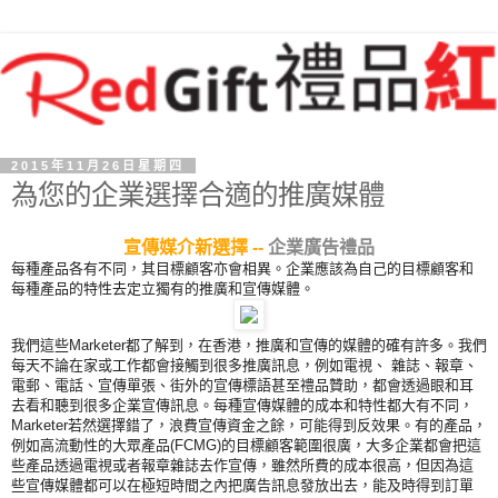
2015年11月26日星期四
為您的企業選擇合適的推廣媒體
宣傳媒介新選擇 --
企業廣告禮品
每種產品各有不同，其目標顧客亦會相異。企業應該為自己的目標顧客和
每種產品的特性去定立獨有的推廣和宣傳媒體。
我們這些
Marketer
都了解到，在香港，推廣和宣傳的媒體的確有許多。我們
每天不論在家或工作都會接觸到很多推廣訊息，例如電視、 雜誌、報章、
電郵、電話、宣傳單張、街外的宣傳標語甚至禮品贊助，都會透過眼和耳
去看和聽到很多企業宣傳訊息。每種宣傳媒體的成本和特性都大有不同，
Marketer
若然選擇錯了，浪費宣傳資金之餘，可能得到反效果。有的產品，
例如高流動性的大眾產品
(FCMG)
的目標顧客範圍很廣，大多企業都會把這
些產品透過電視或者報章雜誌去作宣傳，雖然所費的成本很高，但因為這
些宣傳媒體都可以在極短時間之內把廣告訊息發放出去，能及時得到訂單