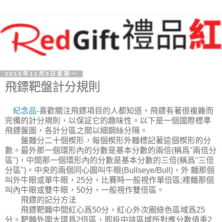
2015年11月9日星期一
飛鏢靶盤計分規則
紀念品
-喜歡關注飛鏢項目的人都知道，飛鏢有著很複雜而
完備的計分規則，以保証它的趣味性。以下是一個國際標準
飛鏢盤圖，各計分區之間以細鋼絲分隔。
盤麵分二十個楔形，每個楔形外麵標記著這個楔形的分
數。最外那一個環形內的分數是基本分數的兩倍(稱爲"兩倍分
區")，中間那一個環形內的分數是基本分數的三倍(稱爲"三倍
分區")。中央的兩個同心圓叫牛眼(Bullseye/Bull)，外 麵那個
叫外牛眼或單牛眼，25分，比賽時一般視作單倍區;裡麵那個
叫內牛眼或雙牛眼，50分，一般視作雙倍區。
飛鏢的記分方法
飛鏢靶麵中間紅心爲50分，紅心外次圈綠色區域爲25
分。靶麵外圍大環爲2倍區，即投中該區域所對應分數值乘2