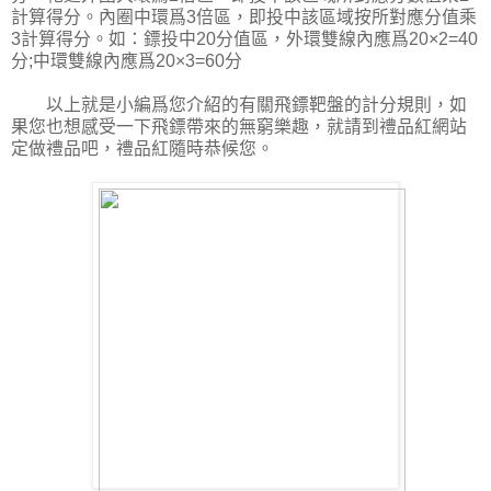
計算得分。內圈中環爲3倍區，即投中該區域按所對應分值乘
3計算得分。如：鏢投中20分值區，外環雙線內應爲20×2=40
分;中環雙線內應爲20×3=60分
以上就是小編爲您介紹的有關飛鏢靶盤的計分規則，如
果您也想感受一下飛鏢帶來的無窮樂趣，就請到禮品紅網站
定做禮品吧，禮品紅隨時恭候您。