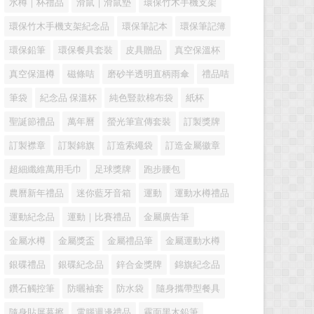
水樽｜杯禮品
滑鼠｜滑鼠墊
環保竹木手機支架
環保竹木手機支架紀念品
環保筆記本
環保筆記簿
環保鉛筆
環保餐具套裝
皮具贈品
真空保溫杯
真空保溫樽
磁條咭
磨砂半透明直柄雨傘
禮品咭
筆袋
紀念品 保溫杯
純色豎款棉布袋
紙杯
聖誕節禮品
萬年曆
螢光筆宣傳套裝
訂製獎牌
訂製襟章
訂製錦旗
訂造索繩袋
訂造金屬徽章
超細纖維萬用毛巾
足球獎牌
跑步腰包
農曆新年禮品
迷你藍牙音箱
運動
運動水樽禮品
運動紀念品
運動｜比賽禮品
金屬廣告筆
金屬水樽
金屬獎盃
金屬禮品筆
金屬運動水樽
銀碟禮品
銀碟紀念品
鋅合金獎牌
錦旗紀念品
鑽石觸控筆
防曬袖套
防水袋
隨身攜帶型餐具
隨身貼屏幕擦
電腦週邊禮品
霧面黑木鉛筆