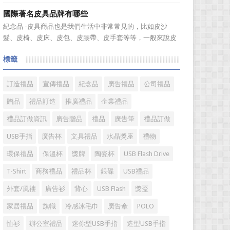
溫度，年、月...
廣的營銷管理思路上，也有許多禮品企業走入了幾大誤區而
國際著名皮具品牌有哪些
無法自拔，這其中，最為常見的誤區有： 誤區一：不清
紀念品 -皮具商品也是我們生活中非常常見的，比如皮沙
楚品牌到底在表達什麼 很多禮品企業在推廣品牌之前，
髮、皮椅、皮床、皮包、皮腰帶、皮手套等等，一般來說皮
不知道到...
具具備細膩的手感和自然的色澤度，所以深受消費者的青
標籤
睞。國際著名皮具品牌有哪些?下麵就一起來了解一下吧!
國際著名皮具品牌： 1、路易·威登(LV) 創立於
1...
訂造禮品
宣傳禮品
紀念品
廣告禮品
公司禮品
贈品
禮品訂造
推廣禮品
企業禮品
禮品訂做資訊
廣告贈品
禮品
廣告筆
禮品訂做
USB手指
廣告杯
文具禮品
水晶獎座
禮物
環保禮品
保溫杯
獎牌
陶瓷杯
USB Flash Drive
T-Shirt
商務禮品
禮品杯
銀碟
USB禮品
外套/風褸
廣告衫
背心
USB Flash
獎盃
家居禮品
旗幟
冷感冰毛巾
廣告傘
POLO
恤衫
辦公室禮品
迷你型USB手指
造型USB手指