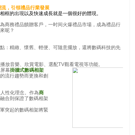
潮流，引領禮品行業發展
相框的出現以及快速成長就是一個很好的體現。
為商務禮品饋贈客戶，一时间火爆禮品市場，成為禮品行
來呢？
點：精緻、懷舊、輕便、可隨意擺放，還將數碼科技的先
以播放音樂、欣賞電影、選配
TV
觀看電視等功能。
大屏幕
掛牆式數碼相架
的流行趨勢而更換和創
出人性化理念。作為
商
融合則保證了數碼相架
軍突起的數碼相架將緊