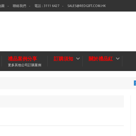
地圖
聯絡我們
電話 : 3111 6427
SALES@REDGIFT.COM.HK
禮品案例分享
訂購須知
關於禮品紅
更多其他公司訂購案例
環保袋-T
無紡布袋