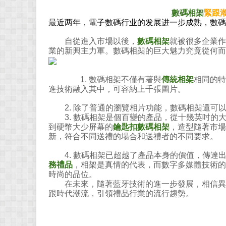
數碼相架
緊跟
最近两年，電子數碼行业的发展进一步成熟，數碼
自從進入市場以後，
數碼相架
就被很多企業作
業的新興主力軍。數碼相架的巨大魅力究竟從何而
1.
數碼相架不僅有著與
傳統相架
相同的特
進技術融入其中，可容納上千張圖片。
2.
除了普通的瀏覽相片功能，數碼相架還可
3.
數碼相架是個百變的產品，從十幾英吋的
到硬幣大少屏幕的
鑰匙扣數碼相架
，造型隨著市場
新，符合不同送禮的場合和送禮者的不同要求。
4.
數碼相架已超越了產品本身的價值，傳達
務禮品
，相架是真情的代表，而數字多媒體技術的
時尚的品位。
在未來，隨著藍牙技術的進一步發展，相信異
跟時代潮流，引領禮品行業的流行趨勢。