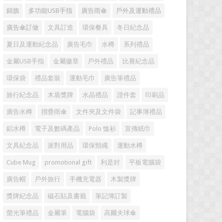
錦旗
多功能USB手指
廣告雨傘
戶外及運動禮品
廣告傘訂做
文具訂造
環保餐具
冬日紀念品
夏日及運動紀念品
廣告毛巾
水樽
系列禮品
金屬USB手指
金屬徽章
戶外禮品
比賽紀念品
環保袋
禮品套裝
運動毛巾
廣告筆禮品
旅行紀念品
木盾獎牌
水晶禮品
證件套
印刷品
廣告水樽
摺疊雨傘
文件夾及文件袋
記事簿禮品
鋁水樽
電子及數碼產品
Polo 恤衫
宣傳紙巾
文具紀念品
派對用品
環保頸繩
運動水樽
Cube Mug
promotional gift
利是封
平板電腦袋
廣告帽
戶外旅行
手機充電器
木製獎牌
獎牌紀念品
磁石貼及書籤
筆記簿訂製
螢光筆禮品
金屬筆
電腦袋
高爾夫球傘