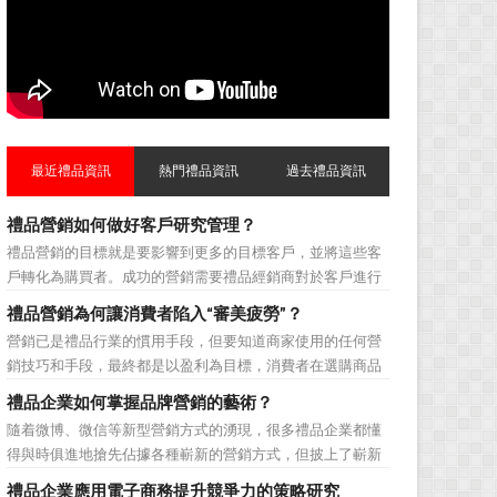
最近禮品資訊
熱門禮品資訊
過去禮品資訊
禮品營銷如何做好客戶研究管理？
禮品營銷的目標就是要影響到更多的目標客戶，並將這些客
戶轉化為購買者。成功的營銷需要禮品經銷商對於客戶進行
相應的分類，了解不同類型客戶的貢獻度，從而有的放矢的
禮品營銷為何讓消費者陷入“審美疲勞”？
制定相應的營銷對策，而這需要對於客戶研究方面更多地投
營銷已是禮品行業的慣用手段，但要知道商家使用的任何營
入，這不僅是銷售環節的事，也需要營銷管理策略的整體支
銷技巧和手段，最終都是以盈利為目標，消費者在選購商品
持。具體來說，有以下...
時最為關注的便是如何利用最低的費用購買到最超值的貨
禮品企業如何掌握品牌營銷的藝術？
品。在禮品公司使用常規的營銷方式的同時，消費者也不免
隨着微博、微信等新型營銷方式的湧現，很多禮品企業都懂
走陷入了“審美疲勞”。 編者總結了最讓消費者對禮品行
得與時俱進地搶先佔據各種嶄新的營銷方式，但披上了嶄新
業營銷產生免疫...
的營銷軀殼，卻沒有掌握營銷的靈魂。要知道，營銷真正的
禮品企業應用電子商務提升競爭力的策略研究