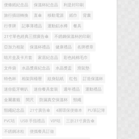
便條紙紀念品
保溫杯紀念品
利是封印刷
旅行插頭轉換
直傘
移動電源
紙巾
背囊
行李牌
記事薄禮品
運動鋁水樽
餐具
21寸單色經典三摺廣告傘
不銹鋼保溫杯的印刷
亞加力相架
保溫杯禮品
健康禮品
名牌襟章
咭片盒及卡片套
家居紀念品
彩色純棉毛巾
文件袋
水晶獎座紀念品
水晶獎盃
滑鼠墊
特色杯
相架與檯暦
紋身貼紙
红包
訂造保溫杯
迷你藍牙喇叭
迷你餐具套裝
週年禮品
運動禮品
金屬書籤
間尺
防漏真空保溫杯
頸繩
頸繩紀念品
21寸廣告傘
4層環保便條本
PU筆記簿
PVC咭
USB 手指禮品
VIP咭
三折21寸廣告傘
不銹鋼冰粒
便攜餐具訂做