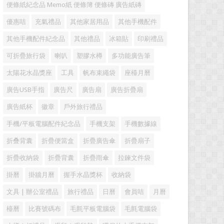
便條紙紀念品 Memo紙 便條簿 便條磚 廣告紙磚
優惠咭
充氣禮品
其他家居用品
其他手機配件
其他手機配件紀念品
其他禮品
冰箱貼
印刷禮品
可折疊旅行袋
喇叭
塑膠水樽
多功能廣告筆
太陽花水晶獎座
工具
帆布束繩袋
座檯月曆
廣告USB手指
廣告尺
廣告扇
廣告折疊扇
廣告紙杯
徽章
戶外旅行禮品
手機/平板電腦配件紀念品
手機支架
手機數據線
折叠背囊
折疊便當盒
折疊廣告傘
折疊扇子
折疊收納袋
折疊背囊
折疊雨傘
拉鍊文件袋
掛曆
掛牆月曆
握手水晶獎杯
收納袋
文具 | 辦公室禮品
旅行禮品
日曆
會員咭
月曆
檯曆
比賽號碼布
毛氈平板電腦袋
毛氈電腦袋