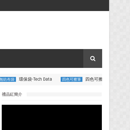
ech Data
四色可擦筆-百通電纜
四色可擦筆
350ML 折疊
禮品紅簡介