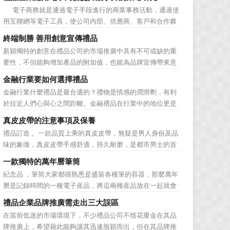
價值不是將品牌鋪設到消費者眼前，而是將品牌印到消費者
電子商務就是通過電子手段進行的商業事務活動，通過使
心裡 與消費者的心理距離的拉近，並不是一朝一夕的事
用互聯網等電子工具，使公司內部、供應商、客戶和合作夥
情，需要做好持...
伴之間，利用電子業務共享信息，實現企業間業務流程的電
終端制勝 善用創意宣傳禮品
子化，配合企業內部的電子化生產管理系統，提高企業的生
新穎獨特的創意在禮品公司的市場推廣中具有不可或缺的重
產、庫存、流通和資金等各個環節的效率。它具有結構性、
要性，不但能夠增加產品的附加值，也能為品牌宣傳帶來意
動態性、社...
想不到的促進作用。禮品公司如果能夠巧妙運用這些獨具創
金融行業要如何選擇禮品
意的宣傳禮品來提升宣傳技巧，在終端推廣中將更具競爭
金融行業什麼禮品是最合適的？禮物是情感的潤滑劑，有利
力。 打火機、煙灰缸、鑰匙鏈、毛巾……當今市場上的
於拉近人們心與心之間距離。金融禮品在行業中的地位更是
宣傳品幾乎是司空...
不容忽視，因為禮品即是企業形象的象徵，又是企業地位的
真皮皮帶的注意事項及保養
彰顯，同時對收禮人來說，一份禮物的永恆意義是語言難以
禮品訂造 。一款品質上乘的真皮皮帶，無疑是男人身份及品
企及的。難怪有人曾說：再省也不能省禮物，再窮也不能窮
味的象徵，真皮皮帶手感舒適，持久耐磨，是都市男士的首
送禮。但是，禮品選擇...
選。當你還在髮愁老爸生日禮物送什麼的時候，一款真皮皮
一款獨特的萬年曆筆筒
帶就是非常不錯的選擇。但是真皮皮帶如果疏於保養，也會
紀念品 ，筆筒大家都很熟悉是盛裝各種筆的容器，那麼萬年
黯然失色，出現裂痕和破損的痕跡，今天小編就爲大家分享
曆是記錄時間的一種電子産品，將這兩種産品放在一起就會
真皮皮帶的注意事項...
組合成一個新的産品—萬年曆筆筒，今天小編就來爲您介紹
禮品企業品牌推廣需走出三大誤區
一款獨特的萬年曆筆筒。 筆筒美觀大方，他是採用皮
在當前低迷的市場環境下，不少禮品公司不惜花重金在其品
料、鐵架和鋁片做外觀，是一款多功能萬年曆筆筒，集時間
牌推廣上，希望藉此能夠讓其迅速脫穎而出，但在其品牌推