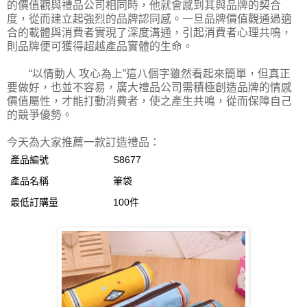
的價值觀與禮品公司相同時，他就會感到其與品牌的契合
度，從而建立起強烈的品牌認同感。一旦品牌價值觀通過適
合的載體與消費者實現了深度溝通，引起消費者心理共鳴，
則品牌便可獲得超越產品實體的生命。
“以情動人 攻心為上”這八個字雖然看起來簡單，但真正
要做好，也並不容易，廣大禮品公司需積極創造品牌的情感
價值屬性，才能打動消費者，使之產生共鳴，從而保障自己
的競爭優勢。
今天為大家推薦一款訂造禮品：
產品編號
S8677
產品名稱
筆袋
最低訂購量
100件