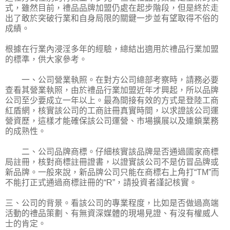
式，雖然目前，禮品品牌加盟仍處在起步階段，但是終於走
出了敢於突破行業和自身局限的關鍵一步並有望取得不俗的
成績。
根據在行業內浸淫多年的經驗，總結出適用於禮品行業加盟
的標準，供大家參考。
一、公司營業執照。在對方公司總部考察時，請務必要
查看其營業執照，由於禮品行業加盟近年才興起，所以品牌
公司至少要成立一年以上。最為間接有效的方式是登陸工商
紅盾網，核實該公司的工商註冊真實時間，以求證該公司運
營資歷，這樣才能確保該公司運營、市場擴展以及連鎖業務
的成熟性。
二、公司品牌商標。仔細核實該品牌是否通過國家商標
局註冊，核對商標註冊證書，以證實該公司不是仿冒品牌或
新品牌。一般來說，新品牌公司只能在商標右上角打“TM”而
不能打正式通過商標註冊的“R”，請投資者謹記核實。
三、公司的背景。看該公司的專業程度，比如是否做過高端
活動的禮品策劃、有無資深媒體的現場見證、有沒有權威人
士的肯定。