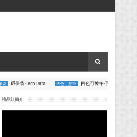
Data
四色可擦筆-百通電纜
四色可擦筆
350ML 折疊矽膠咖
禮品紅簡介