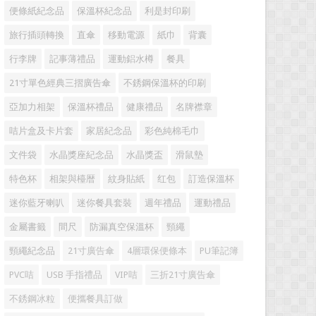
便條紙紀念品
保溫杯紀念品
利是封印刷
旅行插頭轉換
直傘
移動電源
紙巾
背囊
行李牌
記事薄禮品
運動鋁水樽
餐具
21寸單色經典三摺廣告傘
不銹鋼保溫杯的印刷
亞加力相架
保溫杯禮品
健康禮品
名牌襟章
咭片盒及卡片套
家居紀念品
彩色純棉毛巾
文件袋
水晶獎座紀念品
水晶獎盃
滑鼠墊
特色杯
相架與檯暦
紋身貼紙
红包
訂造保溫杯
迷你藍牙喇叭
迷你餐具套裝
週年禮品
運動禮品
金屬書籤
間尺
防漏真空保溫杯
頸繩
頸繩紀念品
21寸廣告傘
4層環保便條本
PU筆記簿
PVC咭
USB 手指禮品
VIP咭
三折21寸廣告傘
不銹鋼冰粒
便攜餐具訂做