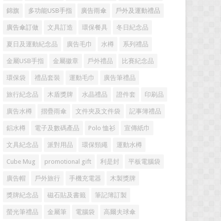
錦旗
多功能USB手指
廣告雨傘
戶外及運動禮品
廣告傘訂做
文具訂造
環保餐具
冬日紀念品
夏日及運動紀念品
廣告毛巾
水樽
系列禮品
金屬USB手指
金屬徽章
戶外禮品
比賽紀念品
環保袋
禮品套裝
運動毛巾
廣告筆禮品
旅行紀念品
木盾獎牌
水晶禮品
證件套
印刷品
廣告水樽
摺疊雨傘
文件夾及文件袋
記事簿禮品
鋁水樽
電子及數碼產品
Polo 恤衫
宣傳紙巾
文具紀念品
派對用品
環保頸繩
運動水樽
Cube Mug
promotional gift
利是封
平板電腦袋
廣告帽
戶外旅行
手機充電器
木製獎牌
獎牌紀念品
磁石貼及書籤
筆記簿訂製
螢光筆禮品
金屬筆
電腦袋
高爾夫球傘