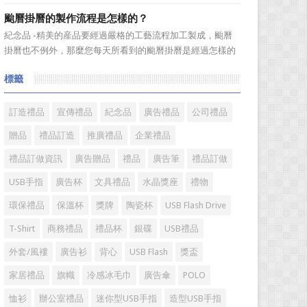
PC...
格都要贵，这不仅仅是因为皮革本身的成本贵，也是因为皮
颱曆掛曆的製作流程是怎樣的？
具的制作工艺更加复杂。下面就为大家介绍一下皮具的主要
紀念品 -精美的産品要經過嚴格的工藝流程加工製成，颱曆
制作工艺，一起来看看吧! 皮具的主要制作工艺：
掛曆也不例外，那麼您每天所看到的颱曆掛曆是經過怎樣的
捆边——...
加工流程製作出來的呢?今天小編就來爲您介紹一下。
標籤
颱曆掛曆製作流程 1、專版颱曆掛曆是相對於通用內容
的颱曆掛曆而言，根據您的要求進行單獨的設計、製作、印
刷。內容...
訂造禮品
宣傳禮品
紀念品
廣告禮品
公司禮品
贈品
禮品訂造
推廣禮品
企業禮品
禮品訂做資訊
廣告贈品
禮品
廣告筆
禮品訂做
USB手指
廣告杯
文具禮品
水晶獎座
禮物
環保禮品
保溫杯
獎牌
陶瓷杯
USB Flash Drive
T-Shirt
商務禮品
禮品杯
銀碟
USB禮品
外套/風褸
廣告衫
背心
USB Flash
獎盃
家居禮品
旗幟
冷感冰毛巾
廣告傘
POLO
恤衫
辦公室禮品
迷你型USB手指
造型USB手指