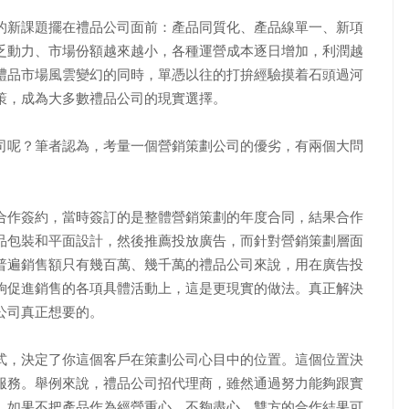
的新課題擺在禮品公司面前：產品同質化、產品線單一、新項
乏動力、市場份額越來越小，各種運營成本逐日增加，利潤越
禮品市場風雲變幻的同時，單憑以往的打拚經驗摸着石頭過河
策，成為大多數禮品公司的現實選擇。
呢？筆者認為，考量一個營銷策劃公司的優劣，有兩個大問
作簽約，當時簽訂的是整體營銷策劃的年度合同，結果合作
品包裝和平面設計，然後推薦投放廣告，而針對營銷策劃層面
普遍銷售額只有幾百萬、幾千萬的禮品公司來說，用在廣告投
夠促進銷售的各項具體活動上，這是更現實的做法。真正解決
公司真正想要的。
，決定了你這個客戶在策劃公司心目中的位置。這個位置決
服務。舉例來說，禮品公司招代理商，雖然通過努力能夠跟實
，如果不把產品作為經營重心，不夠盡心，雙方的合作結果可