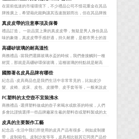
價值不是將品牌鋪設到消費者眼前，而是將品牌印到消費者
在當前低迷的市場環境下，不少禮品公司不惜花重金在其品
心裡 與消費者的心理距離的拉近，並不是一朝一夕的事
牌推廣上，希望藉此能夠讓其迅速脫穎而出，但在其品牌推
情，需要做好持...
廣的營銷管理思路上，也有許多禮品企業走入了幾大誤區而
真皮皮帶的注意事項及保養
無法自拔，這其中，最為常見的誤區有： 誤區一：不清
禮品訂造 。一款品質上乘的真皮皮帶，無疑是男人身份及品
楚品牌到底在表達什麼 很多禮品企業在推廣品牌之前，
味的象徵，真皮皮帶手感舒適，持久耐磨，是都市男士的首
不知道到...
選。當你還在髮愁老爸生日禮物送什麼的時候，一款真皮皮
高硼矽玻璃的耐高溫性
帶就是非常不錯的選擇。但是真皮皮帶如果疏於保養，也會
商務禮品 -當我們選購玻璃水盃的時候，我們會接觸到一種
黯然失色，出現裂痕和破損的痕跡，今天小編就爲大家分享
材質，那就是高硼矽環保玻璃，這種玻璃的特點就是耐高
真皮皮帶的注意事項...
溫，那麼這個耐高溫的溫度限製和準確的含義是什麼呢?禮品
國際著名皮具品牌有哪些
紅的小編給大家總結如下。 耐熱玻璃【Heat-resistant
紀念品 -皮具商品也是我們生活中非常常見的，比如皮沙
glass】是指含有耐熱性強的硼酸﹑矽酸成分,能夠...
髮、皮椅、皮床、皮包、皮腰帶、皮手套等等，一般來說皮
具具備細膩的手感和自然的色澤度，所以深受消費者的青
PC塑料的太空壺不宜裝沸水
睞。國際著名皮具品牌有哪些?下麵就一起來了解一下吧!
商務禮品 -選擇塑料做成的壺子來喝水或飲茶的時候，人們
國際著名皮具品牌： 1、路易·威登(LV) 創立於
多會比謹慎選擇一些品牌廠家生羲的塑料壺或塑料製成的太
1...
空壺。塑料壺基本分爲PP和PC兩種材質，那用哪種材質的塑
皮具的主要製作工藝
料壺才安全? PP材質的耐熱性和穩定性好，但耐磨性比
紀念品 -生活中我们所使用的皮具产品有很多，例如皮制腰
PC差一些。而PC製品比PP製品更美觀，但不耐熱，且部分
带，皮制箱包、皮制沙发等等，皮具相比较其它同类产品价