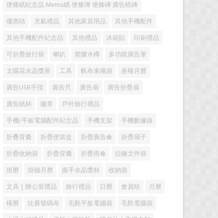
便條紙紀念品 Memo紙 便條簿 便條磚 廣告紙磚
優惠咭
充氣禮品
其他家居用品
其他手機配件
其他手機配件紀念品
其他禮品
冰箱貼
印刷禮品
可折疊旅行袋
喇叭
塑膠水樽
多功能廣告筆
太陽花水晶獎座
工具
帆布束繩袋
座檯月曆
廣告USB手指
廣告尺
廣告扇
廣告折疊扇
廣告紙杯
徽章
戶外旅行禮品
手機/平板電腦配件紀念品
手機支架
手機數據線
折叠背囊
折疊便當盒
折疊廣告傘
折疊扇子
折疊收納袋
折疊背囊
折疊雨傘
拉鍊文件袋
掛曆
掛牆月曆
握手水晶獎杯
收納袋
文具 | 辦公室禮品
旅行禮品
日曆
會員咭
月曆
檯曆
比賽號碼布
毛氈平板電腦袋
毛氈電腦袋