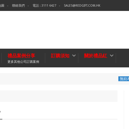
地圖
聯絡我們
電話 : 3111 6427
SALES@REDGIFT.COM.HK
禮品案例分享
訂購須知
關於禮品紅
更多其他公司訂購案例
環保袋-Tech 
無紡布袋
？