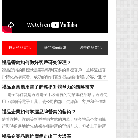
最近禮品資訊
熱門禮品資訊
過去禮品資訊
禮品營銷如何做好客戶研究管理？
禮品營銷的目標就是要影響到更多的目標客戶，並將這些客
戶轉化為購買者。成功的營銷需要禮品經銷商對於客戶進行
相應的分類，了解不同類型客戶的貢獻度，從而有的放矢的
禮品企業應用電子商務提升競爭力的策略研究
制定相應的營銷對策，而這需要對於客戶研究方面更多地投
電子商務就是通過電子手段進行的商業事務活動，通過使
入，這不僅是銷售環節的事，也需要營銷管理策略的整體支
用互聯網等電子工具，使公司內部、供應商、客戶和合作夥
持。具體來說，有以下...
伴之間，利用電子業務共享信息，實現企業間業務流程的電
禮品企業如何掌握品牌營銷的藝術？
子化，配合企業內部的電子化生產管理系統，提高企業的生
隨着微博、微信等新型營銷方式的湧現，很多禮品企業都懂
產、庫存、流通和資金等各個環節的效率。它具有結構性、
得與時俱進地搶先佔據各種嶄新的營銷方式，但披上了嶄新
動態性、社...
的營銷軀殼，卻沒有掌握營銷的靈魂。要知道，營銷真正的
禮品企業品牌推廣需走出三大誤區