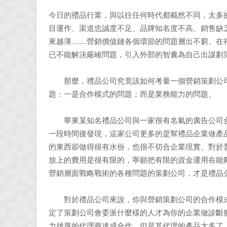
今日的禮品行業，與以往任何時代都截然不同，太多
目運作、渠道忠誠度不足、品牌知名度不高、銷售缺
來越薄……營銷價值鏈各個環節的問題層出不窮。在
已不能解決嚴峻問題，引入外部的智囊為自己出謀劃
那麼，禮品公司究竟該如何考量一個營銷策劃公司
題：一是合作模式的問題；而是業務能力的問題。
華東某知名禮品公司與一家很有名氣的廣告公司合
一段時間後發現，這家公司更多的是幫禮品企業做產
的東西卻做得很有水份，也很不切合企業現實。對於
放上的費用是很有限的，寧願把有限的資金運用在能
營銷層面戰略戰術的各種問題的策劃公司，才是禮品
對於禮品公司來說，你與營銷策劃公司的合作模式
定了策劃公司會委派什麼樣的人才為你的企業做診斷
力雄厚的代理商達成合作，但是其代理的產品太多了