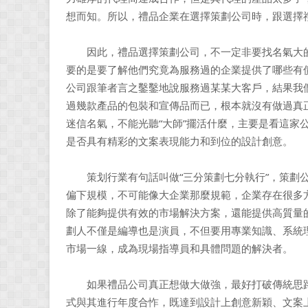
想而知。所以，禮品企業在選擇策劃公司時，跟選擇
因此，禮品選擇策劃公司，不一定非要找名氣大的
要的是要了解他們究竟為服務過的企業提供了哪些有
公司跟筆者言之鑿鑿地說服務過某某大客戶，結果我
過幾款產品的包裝和宣傳品而已，根本就沒有做過真
迷信名氣，不能光聽“大師”擺活什麼，主要是看這家
是否具有精彩的文案表現能力和到位的設計創意。
策划行業有句話叫做“三分策劃七分執行”，策劃公司
偏下規模，不可能像大企業那麼規範，企業存在很多
除了能夠提供有效的市場解決方案，還能提供高質量
劃人不僅是編導也是演員，不但要用專業知識、系統
市場一線，成為現場指導員和具體問題的解決者。
如果禮品公司真正想做大做強，最好打破傳統思路
式與其進行年度合怍，既達到設計上創意新穎、文案