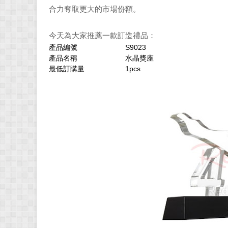
合力奪取更大的市場份額。
今天為大家推薦一款訂造禮品：
產品編號
S9023
產品名稱
水晶獎座
最低訂購量
1pcs