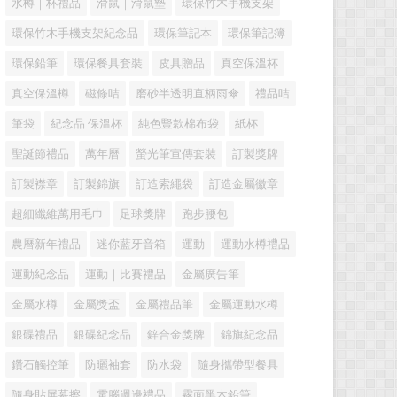
水樽｜杯禮品
滑鼠｜滑鼠墊
環保竹木手機支架
環保竹木手機支架紀念品
環保筆記本
環保筆記簿
環保鉛筆
環保餐具套裝
皮具贈品
真空保溫杯
真空保溫樽
磁條咭
磨砂半透明直柄雨傘
禮品咭
筆袋
紀念品 保溫杯
純色豎款棉布袋
紙杯
聖誕節禮品
萬年曆
螢光筆宣傳套裝
訂製獎牌
訂製襟章
訂製錦旗
訂造索繩袋
訂造金屬徽章
超細纖維萬用毛巾
足球獎牌
跑步腰包
農曆新年禮品
迷你藍牙音箱
運動
運動水樽禮品
運動紀念品
運動｜比賽禮品
金屬廣告筆
金屬水樽
金屬獎盃
金屬禮品筆
金屬運動水樽
銀碟禮品
銀碟紀念品
鋅合金獎牌
錦旗紀念品
鑽石觸控筆
防曬袖套
防水袋
隨身攜帶型餐具
隨身貼屏幕擦
電腦週邊禮品
霧面黑木鉛筆