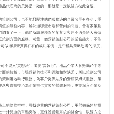
禮品代理商的思路是一致的，那就是一定以雙方彼此合適。
策劃公司，也不能只關注他們服務過的企業名單有多少，重
價值的服務內容，解決過哪些市場和營銷的問題。曾有家策劃
們調查了一下，他們所謂服務過的某某大客戶不過是給人家做
正策劃方面的服務。考量一個營銷策劃公司的業務能力，不能
公司做過哪些實實在在的成功案例，是否極具策略思考的深度，
不能只“賣想法”，還要“賣執行”。禮品企業大多數屬於中等
方面的短板，市場營銷的技巧和經驗相對缺乏，所以策劃公司
的策劃落地執行服務，為客戶提供貼身的營銷保姆式服務。策
理念與實操技巧為企業提供實效的營銷服務，更能深入企業及
上的條條框框，尋找專業的營銷策劃公司，用營銷保姆的模
上一針見血的單點突破，更保證營銷系統的健全性，以雙方之