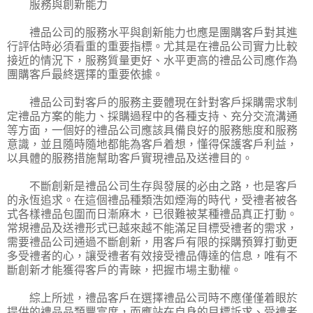
服務與創新能力
禮品公司的服務水平與創新能力也應是團購客戶對其進
行評估時必須看重的重要指標。尤其是在禮品公司實力比較
接近的情況下，服務質量更好、水平更高的禮品公司應作為
團購客戶最終選擇的重要依據。
禮品公司對客戶的服務主要體現在針對客戶採購需求制
定禮品方案的能力、採購過程中的各種支持、充分交流溝通
等方面，一個好的禮品公司應該具備良好的服務態度和服務
意識，並且隨時隨地都能為客戶着想，懂得保護客戶利益，
以具體的服務措施幫助客戶實現禮品及送禮目的。
不斷創新是禮品公司生存與發展的必由之路，也是客戶
的永恆追求。在這個禮品種類浩如煙海的時代，受禮者被各
式各樣禮品包圍而日漸麻木，已很難被某種禮品真正打動。
常規禮品及送禮形式已越來越不能滿足目標受禮者的需求，
需要禮品公司通過不斷創新，用客戶有限的採購預算打動更
多受禮者的心，讓受禮者有效接受禮品傳達的信息，唯有不
斷創新才能獲得客戶的青睞，把握市場主動權。
綜上所述，禮品客戶在選擇禮品公司時不應僅僅着眼於
提供的禮品品類豐富度，而應站在自身的目標訴求、受禮者