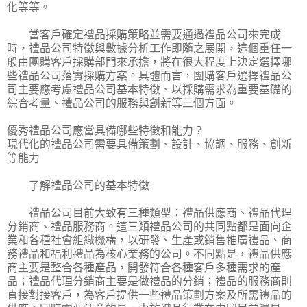
化等等。
當客戶確定禮品採購策略並需要通過禮品公司來完成
時，禮品公司特徵與數據分析工作即隨之展開，這個重任一
般由團購客戶採購部門來承擔，將在很大程度上決定選擇哪
些禮品公司落實採購方案。具體而言，團購客戶選擇禮品公
司主要應考慮禮品公司基本特徵、以採購需求為重要基礎的
綜合考量、禮品公司的服務與創新等三個方面。
優秀禮品公司應當具備哪些特徵和能力？
現代化的禮品公司需要具備策劃、設計、協調、服務、創新
等能力
了解禮品公司的基本特徵
禮品公司目前大致有三種類型：禮品供應商、禮品代理
分銷商、禮品服務商。這三類禮品公司的共同點都是面向企
業和各種社會組織機構，以研發、生產或銷售推廣禮品、商
務禮品和福利禮品為核心業務的公司。不同點是，禮品供應
商主要是整合各種產品，開發符合各種客戶多種需求的產
品；禮品代理分銷商主要是做禮品的分銷；禮品的服務商則
直接對接客戶，為客戶提供一些禮品策劃方案及所需禮品的