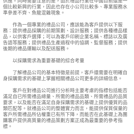
供應。同時需要注意的是，由於禮品行業在中國目前還是一
個比較新興的行業，因此也存在小公司比較多、專業服務水
準參差不齊、魚龍混雜現象。
作為一個專業的禮品公司，應該能為客戶提供以下服
務：提供禮品採購的前期策劃、設計服務；提供各種禮品樣
品，以供客戶選擇；可以為客戶印刷企業名稱、標誌以及廣
告語等服務；提供禮品生產過程中的協調、監督服務；提供
後期的禮品運輸以及配送服務。
以採購需求為重要基礎的綜合考量
了解禮品公司的基本特徵是前提，客戶還需要在明確自
身採購需求的基礎上掌握相關禮品公司更多的詳細信息。
客戶在對禮品公司進行分析時主要考慮的指標包括能否
滿足自已所需禮品總量、所需的禮品品類、所需禮品的品質
要求，以及能否在滿足自身採購需求的基礎上提供優質的品
類匹配等。就禮品公司的整體實力而言，能提供保質保量的
客戶所需禮品所佔權重已有所下降，而能否在此基礎上為團
購客戶提供高質量的禮品策劃方案正成為最重要的參考指
標。