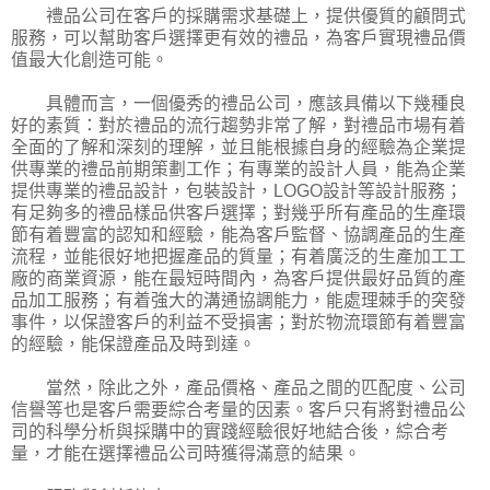
禮品公司在客戶的採購需求基礎上，提供優質的顧問式
服務，可以幫助客戶選擇更有效的禮品，為客戶實現禮品價
值最大化創造可能。
具體而言，一個優秀的禮品公司，應該具備以下幾種良
好的素質：對於禮品的流行趨勢非常了解，對禮品市場有着
全面的了解和深刻的理解，並且能根據自身的經驗為企業提
供專業的禮品前期策劃工作；有專業的設計人員，能為企業
提供專業的禮品設計，包裝設計，LOGO設計等設計服務；
有足夠多的禮品樣品供客戶選擇；對幾乎所有產品的生產環
節有着豐富的認知和經驗，能為客戶監督、協調產品的生產
流程，並能很好地把握產品的質量；有着廣泛的生產加工工
廠的商業資源，能在最短時間內，為客戶提供最好品質的產
品加工服務；有着強大的溝通協調能力，能處理棘手的突發
事件，以保證客戶的利益不受損害；對於物流環節有着豐富
的經驗，能保證產品及時到達。
當然，除此之外，產品價格、產品之間的匹配度、公司
信譽等也是客戶需要綜合考量的因素。客戶只有將對禮品公
司的科學分析與採購中的實踐經驗很好地結合後，綜合考
量，才能在選擇禮品公司時獲得滿意的結果。