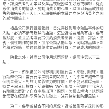
來，讓消費者對企業以及產品或服務產生好感或聯想，從而
感化消費者的情感、觸動消費者的心靈，以達到商品軟性銷
售的營銷策略。因此，話題營銷的本質建立在與消費者之間
的感性關係上。
禮品公司進行話題營銷，首先得找到現今熱點事件的切
入點，必須不斷有新鮮的話題，這些話題要足夠有趣，要有
幽默感，並且品牌還要提供給消費者鑒賞、投票、評論、塗
鴉、個性創作的機會，加深營銷活動印象，同時讓品牌不斷
的積累粉絲，並通過粉絲建立品牌社群，才是成功的關鍵。
除此之外，禮品公司使用話題營銷，還需注意以下三
點：
第一，如果禮品公司想利用明星代言，來吸引眼球，進
行話題營銷，需要要考慮明星的影響力，而不是單純去看哪
個明星最火。對於明星影響力的評價，也不能只看曝光量，
還要考慮其目標群，話題營銷也會有風險，例如明星代言人
有醜聞怎麼辦？自身產品出現了問題，怎樣去解決？話題營
銷需要在經過科學評估的基礎上，注意控制和防範風險。
第二，要學會整合不同的資源，話題營銷可以採用的形