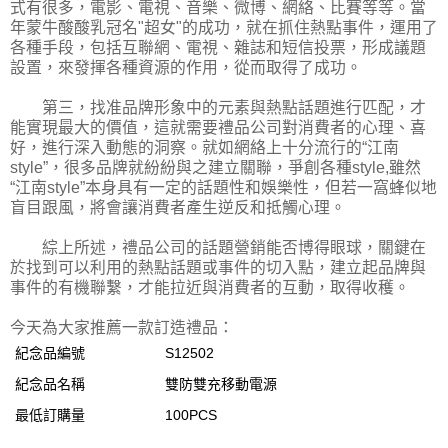
式有很多，電影、電視、音樂、微博、網絡、比賽等等。當
年蒙牛酸酸乳冠名"超女"的成功，就在抓住熱點事件，運用了
各種手段，包括互聯網、電視、雜誌和短信投票，形成議題
設置，來發揮各種資源的作用，從而取得了成功。
第三，找准品牌形象中的元素與熱點話題進行匹配，才
能實現最大的價值，這就需要禮品公司對消費者的心理、喜
好，進行深入動態的洞察。就如網絡上十分流行的“江南
style”，很多品牌就紛紛與之建立關聯，爭創各種style,雖然
“江南style”本身具有一定的話題性和娛樂性，但若一窩蜂似地
盲目跟風，將會讓消費者產生逆反和抵觸心理。
綜上所述，禮品公司的話題營銷能否博得眼球，關鍵在
於找到可以利用的熱點話題或事件的切入點，建立起品牌與
事件的有機聯繫，才能拉近與消費者的互動，取得收穫。
今天為大家推薦一款訂造禮品：
紀念品編號
S12502
紀念品名稱
雙防雙充移動電源
最低訂購量
100PCS