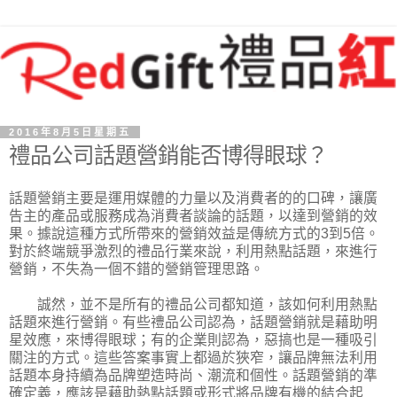
2016年8月5日星期五
禮品公司話題營銷能否博得眼球？
話題營銷主要是運用媒體的力量以及消費者的的口碑，讓廣
告主的產品或服務成為消費者談論的話題，以達到營銷的效
果。據說這種方式所帶來的營銷效益是傳統方式的3到5倍。
對於終端競爭激烈的禮品行業來說，利用熱點話題，來進行
營銷，不失為一個不錯的營銷管理思路。
誠然，並不是所有的禮品公司都知道，該如何利用熱點
話題來進行營銷。有些禮品公司認為，話題營銷就是藉助明
星效應，來博得眼球；有的企業則認為，惡搞也是一種吸引
關注的方式。這些答案事實上都過於狹窄，讓品牌無法利用
話題本身持續為品牌塑造時尚、潮流和個性。話題營銷的準
確定義，應該是藉助熱點話題或形式將品牌有機的結合起