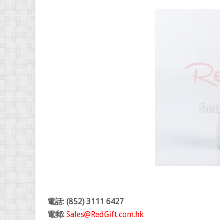
電話: (852) 3111 6427
電郵:
Sales@RedGift.com.hk