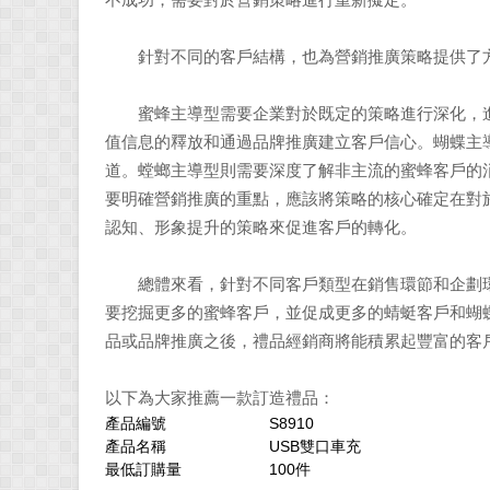
不成功，需要對於營銷策略進行重新擬定。
針對不同的客戶結構，也為營銷推廣策略提供了
蜜蜂主導型需要企業對於既定的策略進行深化，進
值信息的釋放和通過品牌推廣建立客戶信心。蝴蝶主
道。螳螂主導型則需要深度了解非主流的蜜蜂客戶的
要明確營銷推廣的重點，應該將策略的核心確定在對
認知、形象提升的策略來促進客戶的轉化。
總體來看，針對不同客戶類型在銷售環節和企劃環
要挖掘更多的蜜蜂客戶，並促成更多的蜻蜓客戶和蝴
品或品牌推廣之後，禮品經銷商將能積累起豐富的客
以下為大家推薦一款訂造禮品：
產品編號
S8910
產品名稱
USB雙口車充
最低訂購量
100件