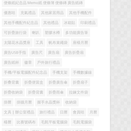
便條紙紀念品 Memo紙 便條簿 便條磚 廣告紙磚
優惠咭
充氣禮品
其他家居用品
其他手機配件
其他手機配件紀念品
其他禮品
冰箱貼
印刷禮品
可折疊旅行袋
喇叭
塑膠水樽
多功能廣告筆
太陽花水晶獎座
工具
帆布束繩袋
座檯月曆
廣告USB手指
廣告尺
廣告扇
廣告折疊扇
廣告紙杯
徽章
戶外旅行禮品
手機/平板電腦配件紀念品
手機支架
手機數據線
折叠背囊
折疊便當盒
折疊廣告傘
折疊扇子
折疊收納袋
折疊背囊
折疊雨傘
拉鍊文件袋
掛曆
掛牆月曆
握手水晶獎杯
收納袋
文具 | 辦公室禮品
旅行禮品
日曆
會員咭
月曆
檯曆
比賽號碼布
毛氈平板電腦袋
毛氈電腦袋