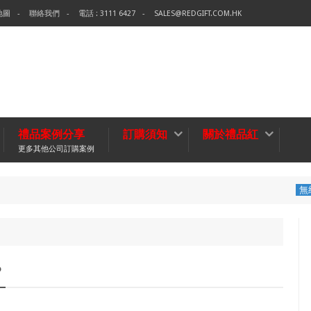
地圖
聯絡我們
電話 : 3111 6427
SALES@REDGIFT.COM.HK
禮品案例分享
訂購須知
關於禮品紅
更多其他公司訂購案例
環保袋-Tech
無紡布袋
？