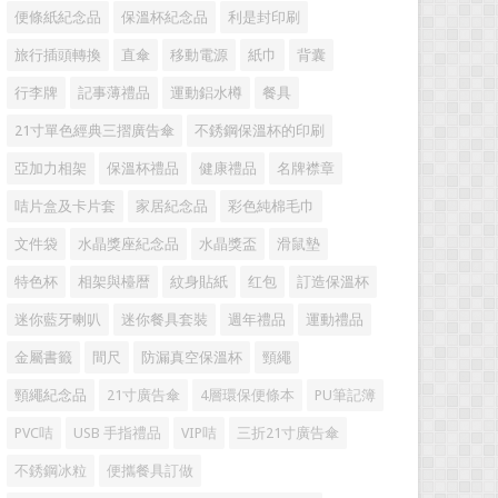
便條紙紀念品
保溫杯紀念品
利是封印刷
旅行插頭轉換
直傘
移動電源
紙巾
背囊
行李牌
記事薄禮品
運動鋁水樽
餐具
21寸單色經典三摺廣告傘
不銹鋼保溫杯的印刷
亞加力相架
保溫杯禮品
健康禮品
名牌襟章
咭片盒及卡片套
家居紀念品
彩色純棉毛巾
文件袋
水晶獎座紀念品
水晶獎盃
滑鼠墊
特色杯
相架與檯暦
紋身貼紙
红包
訂造保溫杯
迷你藍牙喇叭
迷你餐具套裝
週年禮品
運動禮品
金屬書籤
間尺
防漏真空保溫杯
頸繩
頸繩紀念品
21寸廣告傘
4層環保便條本
PU筆記簿
PVC咭
USB 手指禮品
VIP咭
三折21寸廣告傘
不銹鋼冰粒
便攜餐具訂做