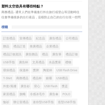
宣傳品幾乎是司空...
念，像中秋的月餅，以前吃過只是簡單的一張油紙包的月
塑料太空壺具有哪些特點？
餅，真的很喜歡吃，價格也不貴，而現在的月餅包裝真的很
商務禮品 -通常人們在準備進行外出旅行或登山等活動時往
嚇人，幾個月餅加上包裝價格要幾百，甚到上千元，讓人感
往會準備很多的出行産品，這樣防止自己的出行出現一些問
覺已經失去了禮品本身的...
題，最重要的是一定要帶上飲水的工具，這時候，人們往往
標籤
就會選擇既廉價又實惠的太空壺了，接下來小編就來帶您看
看這塑料太空壺都具有哪些特點。 1、質輕：比保溫水
壺或軍用水壺輕...
訂造禮品
宣傳禮品
紀念品
廣告禮品
公司禮品
贈品
禮品訂造
推廣禮品
企業禮品
禮品訂做資訊
廣告贈品
禮品
廣告筆
禮品訂做
USB手指
廣告杯
文具禮品
水晶獎座
禮物
環保禮品
保溫杯
獎牌
陶瓷杯
USB Flash Drive
T-Shirt
商務禮品
禮品杯
銀碟
USB禮品
外套/風褸
廣告衫
背心
USB Flash
獎盃
家居禮品
旗幟
冷感冰毛巾
廣告傘
POLO
恤衫
辦公室禮品
迷你型USB手指
造型USB手指