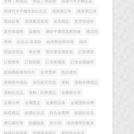
水樽｜杯禮品
滑鼠｜滑鼠墊
環保竹木手機支架
環保竹木手機支架紀念品
環保筆記本
環保筆記簿
環保鉛筆
環保餐具套裝
皮具贈品
真空保溫杯
真空保溫樽
磁條咭
磨砂半透明直柄雨傘
禮品咭
筆袋
紀念品 保溫杯
純色豎款棉布袋
紙杯
聖誕節禮品
萬年曆
螢光筆宣傳套裝
訂製獎牌
訂製襟章
訂製錦旗
訂造索繩袋
訂造金屬徽章
超細纖維萬用毛巾
足球獎牌
跑步腰包
農曆新年禮品
迷你藍牙音箱
運動
運動水樽禮品
運動紀念品
運動｜比賽禮品
金屬廣告筆
金屬水樽
金屬獎盃
金屬禮品筆
金屬運動水樽
銀碟禮品
銀碟紀念品
鋅合金獎牌
錦旗紀念品
鑽石觸控筆
防曬袖套
防水袋
隨身攜帶型餐具
隨身貼屏幕擦
電腦週邊禮品
霧面黑木鉛筆