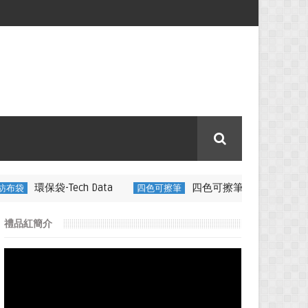
 Data
四色可擦筆-百通電纜
四色可擦筆
350ML 折疊矽膠
禮品紅簡介