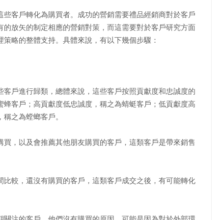
這些客戶轉化為購買者。成功的營銷需要禮品經銷商對於客戶
有的放矢的制定相應的營銷對策，而這需要對於客戶研究方面
理策略的整體支持。具體來說，有以下幾個步驟：
客戶進行歸類，總體來說，這些客戶按照貢獻度和忠誠度的
蜜蜂客戶；高貢獻度低忠誠度，稱之為蜻蜓客戶；低貢獻度高
，稱之為螳螂客戶。
買，以及會推薦其他朋友購買的客戶，這類客戶是帶來銷售
比較，還沒有購買的客戶，這類客戶成交之後，有可能轉化
關注的客戶，他們沒有購買的原因，可能是因為對於外部環