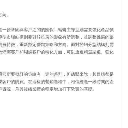
方向。
一步鞏固與客戶之間的關係，蜻蜓主導型則需要強化產品價
導型市場結構則要對於推廣的形象有所調整，並調整推廣的渠
消費特徵，重新擬定營銷策略和方向。而對於均分型結構則需
於螳螂客戶和蝴蝶客戶的轉化方面，可以通過精選渠道、強化
節所要擬訂的策略有一定的差別，但總體來說，其目標都是
蝶客戶的購買。在這樣的營銷過程中，相信經過一段時間的產
戶資源，為其後續業績的穩定增加打下紮實的基礎。