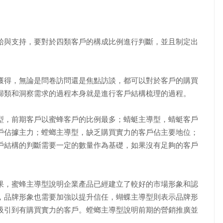
與支持，要對於四類客戶的構成比例進行判斷，並且制定出
得，無論是問卷訪問還是焦點訪談，都可以對於客戶的購買
歸類和洞察需求的過程本身就是進行客戶結構梳理的過程。
，前期客戶以蜜蜂客戶的比例最多；蜻蜓主導型，蜻蜓客戶
戶佔據主力；螳螂主導型，缺乏購買實力的客戶佔主要地位；
戶結構的判斷需要一定的數量作為基礎，如果沒有足夠的客戶
，蜜蜂主導型說明企業產品已經建立了較好的市場形象和認
，品牌形象也需要加強以提升信任，蝴蝶主導型則表示品牌形
吸引到有購買實力的客戶。螳螂主導型說明前期的營銷推廣並