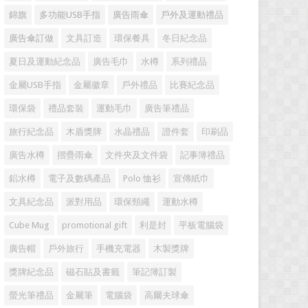
錦旗
多功能USB手指
廣告雨傘
戶外及運動禮品
廣告傘訂做
文具訂造
環保餐具
冬日紀念品
夏日及運動紀念品
廣告毛巾
水樽
系列禮品
金屬USB手指
金屬徽章
戶外禮品
比賽紀念品
環保袋
禮品套裝
運動毛巾
廣告筆禮品
旅行紀念品
木盾獎牌
水晶禮品
證件套
印刷品
廣告水樽
摺疊雨傘
文件夾及文件袋
記事簿禮品
鋁水樽
電子及數碼產品
Polo 恤衫
宣傳紙巾
文具紀念品
派對用品
環保頸繩
運動水樽
Cube Mug
promotional gift
利是封
平板電腦袋
廣告帽
戶外旅行
手機充電器
木製獎牌
獎牌紀念品
磁石貼及書籤
筆記簿訂製
螢光筆禮品
金屬筆
電腦袋
高爾夫球傘