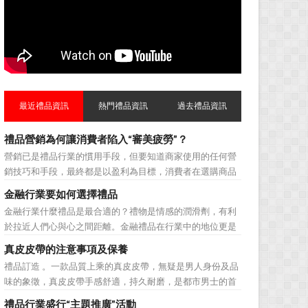
最近禮品資訊
熱門禮品資訊
過去禮品資訊
禮品營銷為何讓消費者陷入“審美疲勞”？
營銷已是禮品行業的慣用手段，但要知道商家使用的任何營
銷技巧和手段，最終都是以盈利為目標，消費者在選購商品
時最為關注的便是如何利用最低的費用購買到最超值的貨
金融行業要如何選擇禮品
品。在禮品公司使用常規的營銷方式的同時，消費者也不免
金融行業什麼禮品是最合適的？禮物是情感的潤滑劑，有利
走陷入了“審美疲勞”。 編者總結了最讓消費者對禮品行
於拉近人們心與心之間距離。金融禮品在行業中的地位更是
業營銷產生免疫...
不容忽視，因為禮品即是企業形象的象徵，又是企業地位的
真皮皮帶的注意事項及保養
彰顯，同時對收禮人來說，一份禮物的永恆意義是語言難以
禮品訂造 。一款品質上乘的真皮皮帶，無疑是男人身份及品
企及的。難怪有人曾說：再省也不能省禮物，再窮也不能窮
味的象徵，真皮皮帶手感舒適，持久耐磨，是都市男士的首
送禮。但是，禮品選擇...
選。當你還在髮愁老爸生日禮物送什麼的時候，一款真皮皮
禮品行業盛行“主題推廣”活動